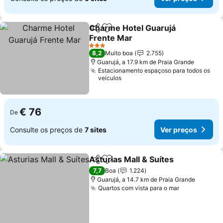
Charme Hotel Guarujá
Partilhar
Adicionar aos favoritos
Frente Mar
3 Estrelas
8,2
Muito boa
2.755
Guarujá, a 17.9 km de Praia Grande
Estacionamento espaçoso para todos os
veículos
€ 76
De
Consulte os preços de
7 sites
Ver preços
Asturias Mall & Suítes
Partilhar
Adicionar aos favoritos
7,7
Boa
1.224
Guarujá, a 14.7 km de Praia Grande
Quartos com vista para o mar