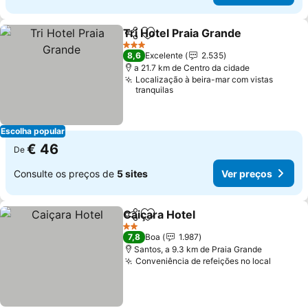
Tri Hotel Praia Grande
Partilhar
Adicionar aos favoritos
3 Estrelas
8,6
Excelente
2.535
a 21.7 km de Centro da cidade
Localização à beira-mar com vistas
tranquilas
Escolha popular
€ 46
De
Consulte os preços de
5 sites
Ver preços
Caiçara Hotel
Partilhar
Adicionar aos favoritos
2 Estrelas
7,8
Boa
1.987
Santos, a 9.3 km de Praia Grande
Conveniência de refeições no local