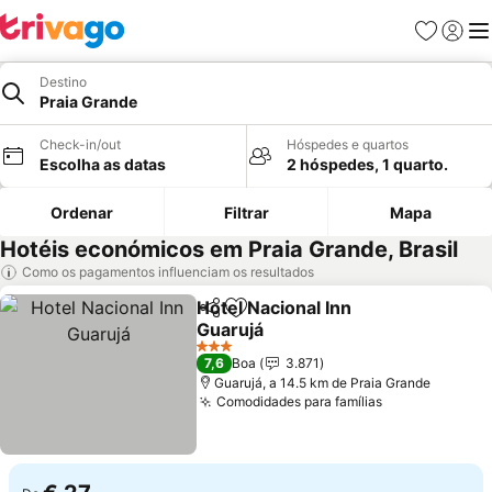
Favoritos
Iniciar
Me
Destino
Praia Grande
Check-in/out
Hóspedes e quartos
Escolha as datas
2 hóspedes, 1 quarto.
Ordenar
Filtrar
Mapa
Hotéis económicos em Praia Grande, Brasil
Como os pagamentos influenciam os resultados
Hotel Nacional Inn
Partilhar
Adicionar aos favoritos
Guarujá
3 Estrelas
7,6
Boa
3.871
Guarujá, a 14.5 km de Praia Grande
Comodidades para famílias