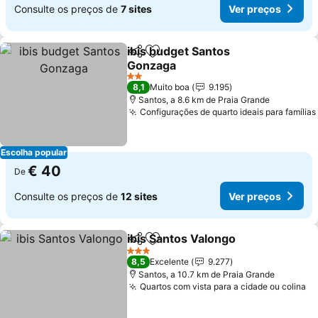
Consulte os preços de
7 sites
Ver preços
ibis budget Santos
Partilhar
Adicionar aos favoritos
Gonzaga
2 Estrelas
8,1
Muito boa
9.195
Santos, a 8.6 km de Praia Grande
Configurações de quarto ideais para famílias
Escolha popular
€ 40
De
Consulte os preços de
12 sites
Ver preços
ibis Santos Valongo
Partilhar
Adicionar aos favoritos
3 Estrelas
8,5
Excelente
9.277
Santos, a 10.7 km de Praia Grande
Quartos com vista para a cidade ou colina