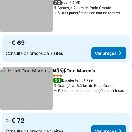
3 Estrelas
7,3
6.409
Santos, a 7.1 km de Praia Grande
Vistas panorâmicas do mar no terraço
€ 69
De
Consulte os preços de
7 sites
Ver preços
Hotel Don Marco's
Partilhar
Adicionar aos favoritos
3 Estrelas
9,1
Excelente
799
Guarujá, a 18.3 km de Praia Grande
Pizzaria no local com opções deliciosas
€ 72
De
Consulte os preços de
5 sites
Ver preços