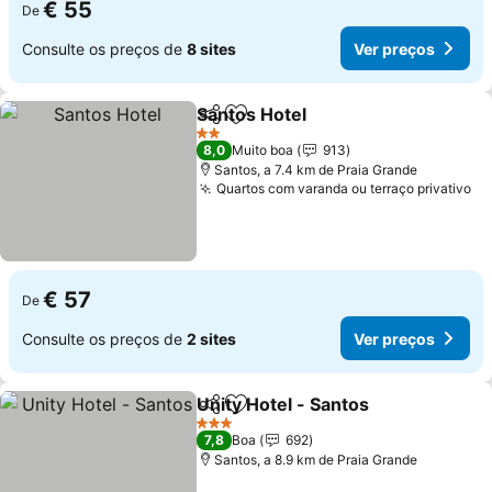
€ 55
De
Consulte os preços de
8 sites
Ver preços
Santos Hotel
Partilhar
Adicionar aos favoritos
2 Estrelas
8,0
Muito boa
913
Santos, a 7.4 km de Praia Grande
Quartos com varanda ou terraço privativo
€ 57
De
Consulte os preços de
2 sites
Ver preços
Unity Hotel - Santos
Partilhar
Adicionar aos favoritos
3 Estrelas
7,8
Boa
692
Santos, a 8.9 km de Praia Grande