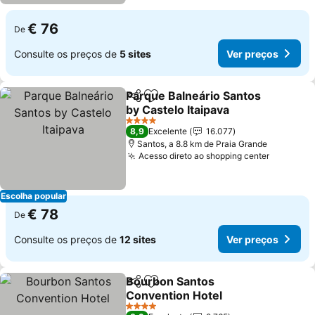
€ 76
De
Consulte os preços de
5 sites
Ver preços
Parque Balneário Santos
Partilhar
Adicionar aos favoritos
by Castelo Itaipava
4 Estrelas
8,9
Excelente
16.077
Santos, a 8.8 km de Praia Grande
Acesso direto ao shopping center
Escolha popular
€ 78
De
Consulte os preços de
12 sites
Ver preços
Bourbon Santos
Partilhar
Adicionar aos favoritos
Convention Hotel
4 Estrelas