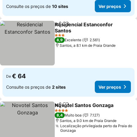
Consulte os preços de
10 sites
Ver preços
Residencial Estanconfor
Partilhar
Adicionar aos favoritos
Santos
3 Estrelas
8,9
Excelente
2.561
Santos, a 8.1 km de Praia Grande
€ 64
De
Consulte os preços de
2 sites
Ver preços
Novotel Santos Gonzaga
Partilhar
Adicionar aos favoritos
4 Estrelas
8,4
Muito boa
7.127
Santos, a 9.0 km de Praia Grande
Localização privilegiada perto da Praia do
Gonzaga