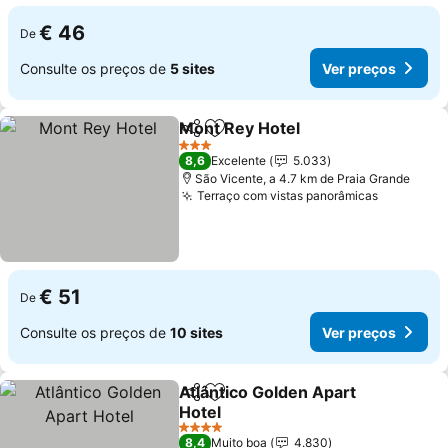
€ 46
De
Consulte os preços de
5 sites
Ver preços
Mont Rey Hotel
Partilhar
Adicionar aos favoritos
3 Estrelas
8,6
Excelente
5.033
São Vicente, a 4.7 km de Praia Grande
Terraço com vistas panorâmicas
€ 51
De
Consulte os preços de
10 sites
Ver preços
Atlântico Golden Apart
Partilhar
Adicionar aos favoritos
Hotel
4 Estrelas
8,4
Muito boa
4.830