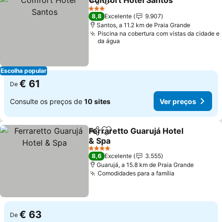
Comfort Hotel Santos
Partilhar
Adicionar aos favoritos
3 Estrelas
8,8
Excelente
9.907
Santos, a 11.2 km de Praia Grande
Piscina na cobertura com vistas da cidade e
da água
Escolha popular
€ 61
De
Consulte os preços de
10 sites
Ver preços
Ferraretto Guarujá Hotel
Partilhar
Adicionar aos favoritos
& Spa
4 Estrelas
8,6
Excelente
3.555
Guarujá, a 15.8 km de Praia Grande
Comodidades para a família
€ 63
De