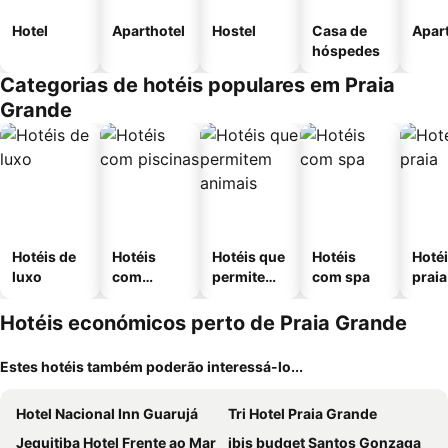
Hotel
Aparthotel
Hostel
Casa de
Apar
hóspedes
Categorias de hotéis populares em Praia
Grande
Hotéis de
Hotéis
Hotéis que
Hotéis
Hotéi
luxo
com
permitem
com spa
praia
piscinas
animais
Hotéis económicos perto de Praia Grande
Estes hotéis também poderão interessá-lo...
Hotel Nacional Inn Guarujá
Tri Hotel Praia Grande
Jequitiba Hotel Frente ao Mar
ibis budget Santos Gonzaga