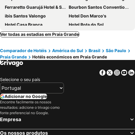
Ferraretto Guarujá Hotel & Spa
Bourbon Santos Convention Hotel
ibis Santos Valongo
Hotel Don Marco's
Hotel Casa Branca
Hotel Rota do Sol
Sheraton Santos Hotel
Parque Balneário Santos by Castelo Itaipava
Ver todas as estadias em Praia Grande
ibis Santos Gonzaga Praia
Novotel Santos Gonzaga
Comparador de Hotéis
América do Sul
Brasil
São Paulo
Hotel Vicino Al Mare
Atlântico Hotel
Praia Grande
Hotéis económicos em Praia Grande
Roomo Santos Residencial
Mont Rey Hotel
Comfort Hotel Santos
Delphin Surf Hotel
Facebook
Twitter
Insta
Yo
Hotel Imperador
Hotel Araguaia
Selecione o seu país
Delphin Beach Hotel
Grand Hotel Guarujá
Hotel Ilhas do Caribe
Hotel Doral Guarujá
Adicionar no Google
Encontre facilmente os nossos
Praia do Tombo
Costa Maris Beach Hotel Frente Mar
resultados: adicione o trivago como
Pousada PG One
Palais Hotel
fonte preferencial no Google.
Empresa
Hotel Morada do Mar
Ibericas Praia Hotel
Parque Suítes Guarujá
Hotel Canto Do AtlÂntico
Os nossos produtos