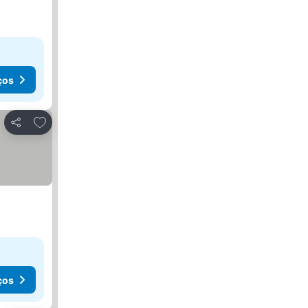
ços
Adicionar aos favoritos
Partilhar
ços