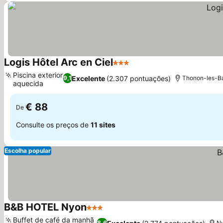
Logis Hôtel Arc en Ciel
3 Estrelas
Ver preços
Piscina exterior
Excelente
(2.307 pontuações)
9,1
Thonon-les-Ba
aquecida
Ver preços
€ 88
De
Consulte os preços de
11 sites
Escolha popular
B&B HOTEL Nyon
3 Estrelas
Ver preços
Buffet de café da manhã
8,6
Ny