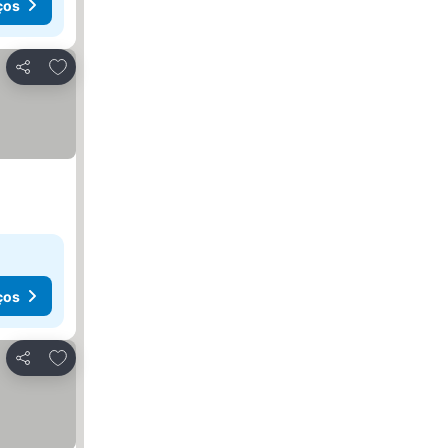
ços
Adicionar aos favoritos
Partilhar
ços
Adicionar aos favoritos
Partilhar