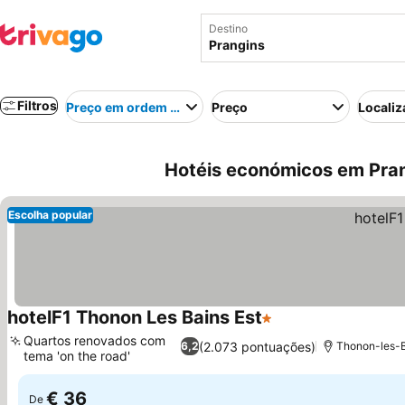
Destino
Filtros
Preço em ordem crescente
Preço
Localiz
Hotéis económicos em Pran
Escolha popular
hotelF1 Thonon Les Bains Est
1 Estrelas
Ver preços
Quartos renovados com
(2.073 pontuações)
6,2
Thonon-les-B
tema 'on the road'
Ver preços
€ 36
De