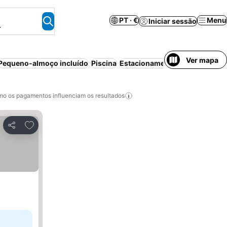
PT · €
Menu
Iniciar sessão
.
Ver mapa
Pequeno-almoço incluído
Piscina
Estacionamento
Praia
Cancela
o os pagamentos influenciam os resultados
Adicionar aos favoritos
Partilhar