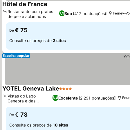
Hôtel de France
Ver preços
Restaurante com pratos
Boa
(417 pontuações)
7,9
Ferney-Vol
de peixe aclamados
Ver preços
€ 75
De
Consulte os preços de
3 sites
Escolha popular
YOTEL Geneva Lake
4 Estrelas
Ver preços
Vistas do Lago
Excelente
(2.291 pontuações)
8,8
Four
Genebra e das
Ver preços
montanhas
€ 78
De
Consulte os preços de
10 sites