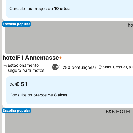
Consulte os preços de
10 sites
Escolha popular
hotelF1 Annemasse
1 Estrelas
Ver preços
Estacionamento
(1.280 pontuações)
5,8
Saint-Cergues, a 
seguro para motos
Ver preços
€ 51
De
Consulte os preços de
8 sites
Escolha popular