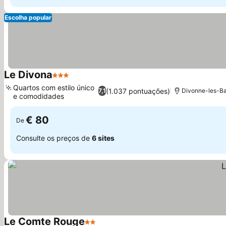
Escolha popular
Le Divona
3 Estrelas
Ver preços
Quartos com estilo único
(1.037 pontuações)
7,1
Divonne-les-Bai
e comodidades
Ver preços
€ 80
De
Consulte os preços de
6 sites
Le Comte Rouge