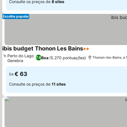
Consulte os preços de
8 sites
Escolha popular
ibis budget Thonon Les Bains
2 Estrelas
Ver preços
Perto do Lago
Boa
(5.270 pontuações)
7,6
Thonon-les-Bains, a 
Genebra
Ver preços
€ 63
De
Consulte os preços de
11 sites