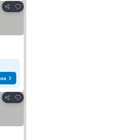
Adicionar aos favoritos
Partilhar
ços
Adicionar aos favoritos
Partilhar