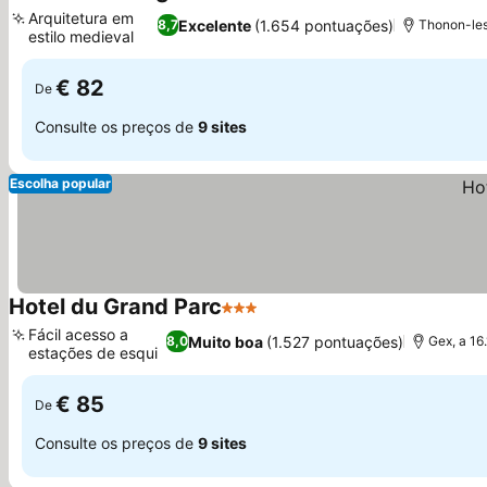
2 Estrelas
Ver preços
Arquitetura em
Excelente
(1.654 pontuações)
8,7
Thonon-les
estilo medieval
Ver preços
€ 82
De
Consulte os preços de
9 sites
Escolha popular
Hotel du Grand Parc
3 Estrelas
Ver preços
Fácil acesso a
Muito boa
(1.527 pontuações)
8,0
Gex, a 16
estações de esqui
Ver preços
€ 85
De
Consulte os preços de
9 sites