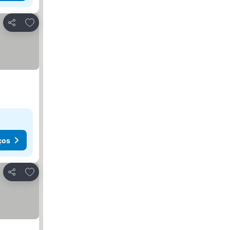
Adicionar aos favoritos
Partilhar
ços
Adicionar aos favoritos
Partilhar