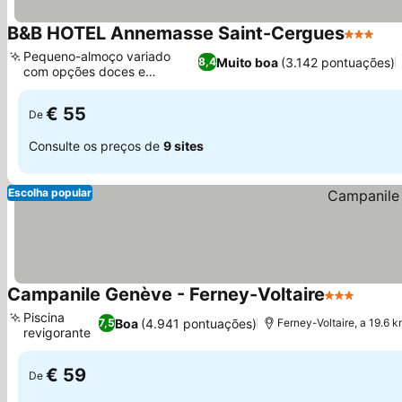
B&B HOTEL Annemasse Saint-Cergues
3 Estrel
Ver
Pequeno-almoço variado
Muito boa
(3.142 pontuações)
8,4
com opções doces e
Ver preços
salgadas
€ 55
De
Consulte os preços de
9 sites
Escolha popular
Campanile Genève - Ferney-Voltaire
3 Estrelas
Ver pr
Piscina
Boa
(4.941 pontuações)
7,5
Ferney-Voltaire, a 19.6 
revigorante
Ver preços
€ 59
De