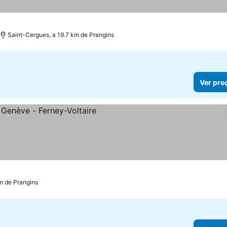
as
 preços
Saint-Cergues, a 19.7 km de Prangins
Ver pre
eços
km de Prangins