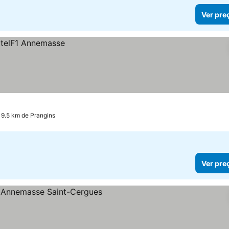
Ver pre
19.5 km de Prangins
Ver pre