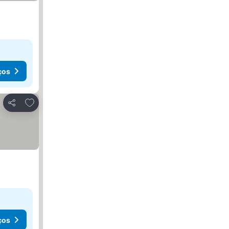
ços
Adicionar aos favoritos
Partilhar
ços