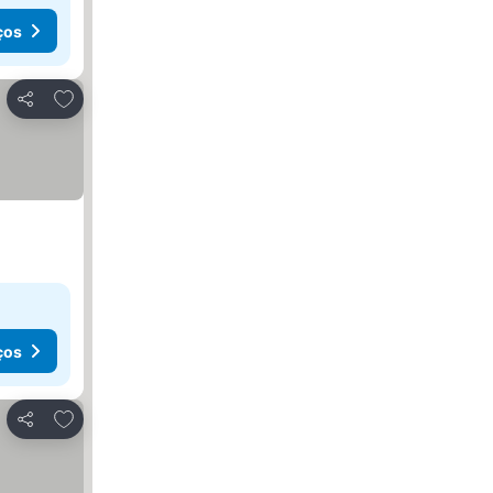
ços
Adicionar aos favoritos
Partilhar
ços
Adicionar aos favoritos
Partilhar