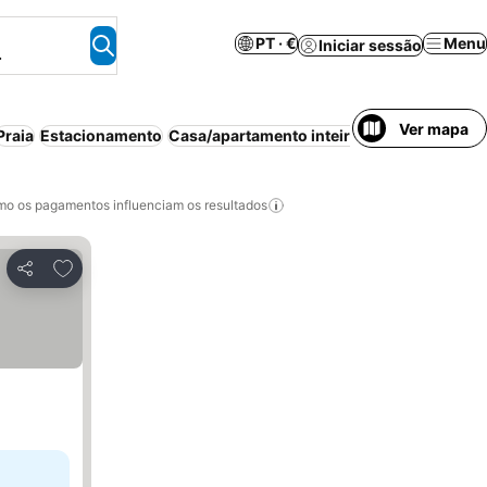
PT · €
Menu
Iniciar sessão
.
Ver mapa
Praia
Estacionamento
Casa/apartamento inteiro
Aparthotel
Pequ
o os pagamentos influenciam os resultados
Adicionar aos favoritos
Partilhar