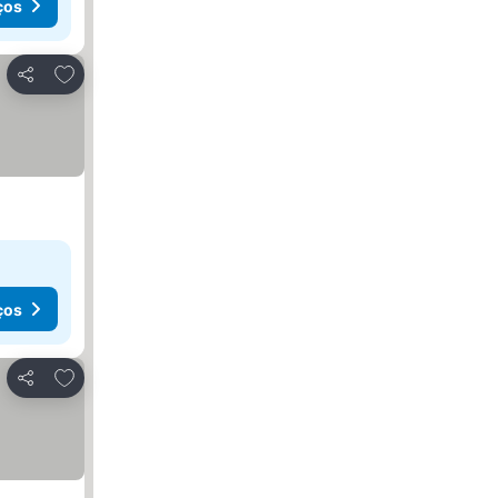
ços
Adicionar aos favoritos
Partilhar
ços
Adicionar aos favoritos
Partilhar