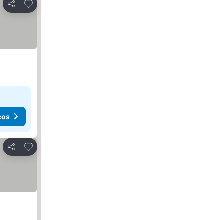
Adicionar aos favoritos
Partilhar
ços
Adicionar aos favoritos
Partilhar