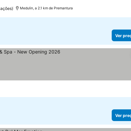
uações)
Medulin, a 2.1 km de Premantura
Ver pre
las
Ver preços
Ver pre