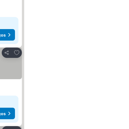
ços
Adicionar aos favoritos
Partilhar
ços