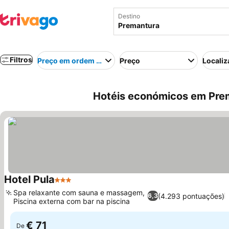
Destino
Filtros
Preço em ordem crescente
Preço
Localiz
Hotéis económicos em Prem
Hotel Pula
3 Estrelas
Ver preços
Spa relaxante com sauna e massagem,
(4.293 pontuações)
6,3
Piscina externa com bar na piscina
Ver preços
€ 71
De