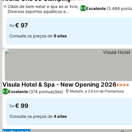
4 Estrelas
Ver preços
Oásis de bem-estar e spa ao ar livre,
Excelente
(3.486 pont
9,0
Diversos esportes aquáticos e
Ver preços
atividades
€ 97
De
Consulte os preços de
9 sites
Visula Hotel & Spa - New Opening 2026
4 Estre
Excelente
(374 pontuações)
9,2
Medulin, a 2.6 km de Premantura
€ 99
De
Consulte os preços de
4 sites
Escolha popular