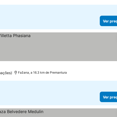
Ver pre
uações)
Fažana, a 16.3 km de Premantura
Ver pre