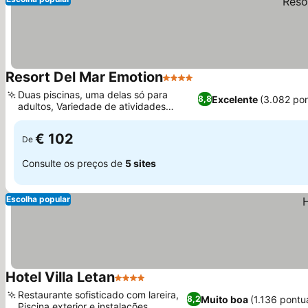
Resort Del Mar Emotion
4 Estrelas
Ver preços
Duas piscinas, uma delas só para
Excelente
(3.082 po
8,8
adultos, Variedade de atividades
Ver preços
esportivas no local
€ 102
De
Consulte os preços de
5 sites
Escolha popular
Hotel Villa Letan
4 Estrelas
Ver preços
Restaurante sofisticado com lareira,
Muito boa
(1.136 pontu
8,2
Piscina exterior e instalações