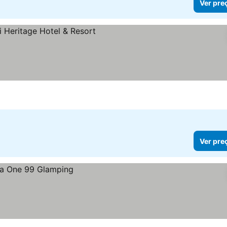
Ver pre
preços
Ver pre