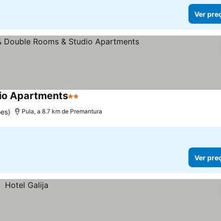
Ver pre
io Apartments
2 Estrelas
Ver preços
es)
Pula, a 8.7 km de Premantura
Ver pre