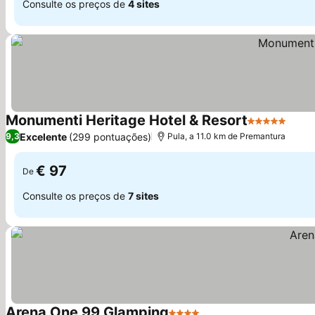
Consulte os preços de
4 sites
Monumenti Heritage Hotel & Resort
5 Estrelas
Ver 
Excelente
(299 pontuações)
9,3
Pula, a 11.0 km de Premantura
€ 97
De
Consulte os preços de
7 sites
Arena One 99 Glamping