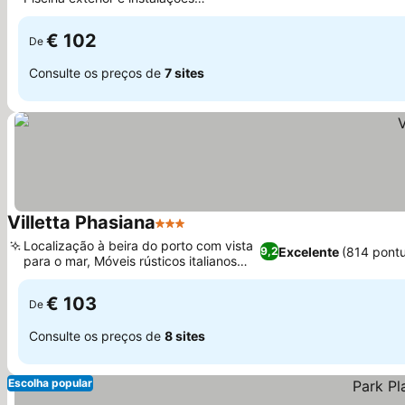
Ver preços
desportivas
€ 102
De
Consulte os preços de
7 sites
Villetta Phasiana
3 Estrelas
Ver preços
Localização à beira do porto com vista
Excelente
(814 pont
9,2
para o mar, Móveis rústicos italianos
Ver preços
antigos
€ 103
De
Consulte os preços de
8 sites
Escolha popular