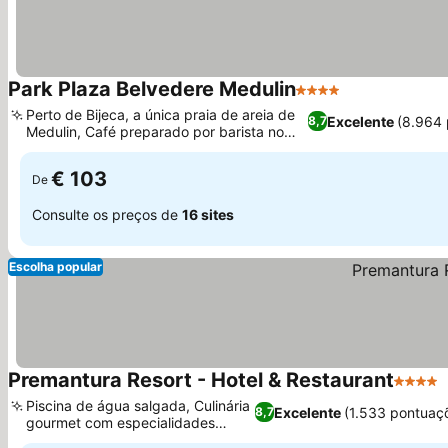
Park Plaza Belvedere Medulin
4 Estrelas
Ver preços
Perto de Bijeca, a única praia de areia de
Excelente
(8.964 
8,7
Medulin, Café preparado por barista no
Ver preços
café da manhã
€ 103
De
Consulte os preços de
16 sites
Escolha popular
Premantura Resort - Hotel & Restaurant
4 Estre
Piscina de água salgada, Culinária
Excelente
(1.533 pontuaç
8,7
gourmet com especialidades
Ver preços
locais