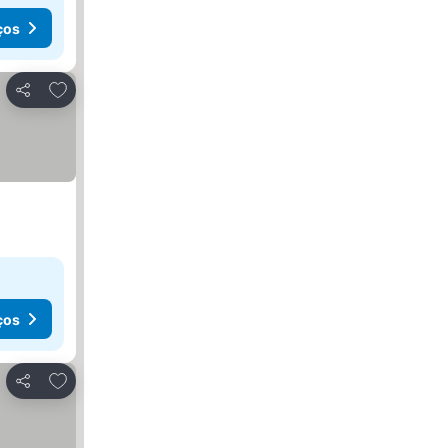
ços
Adicionar aos favoritos
Partilhar
ços
Adicionar aos favoritos
Partilhar