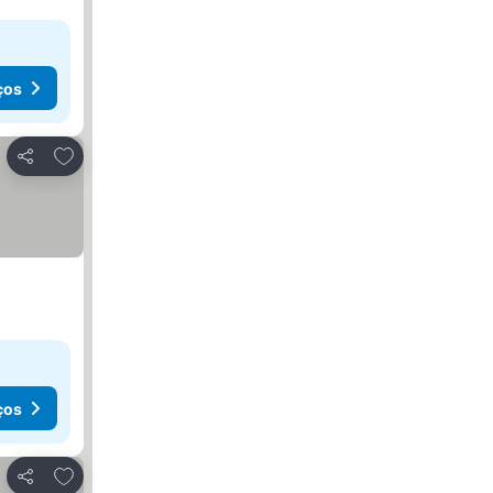
ços
Adicionar aos favoritos
Partilhar
ços
Adicionar aos favoritos
Partilhar