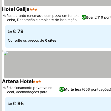
Hotel Galija
3 Estrelas
Ver preços
Restaurante renomado com pizza em forno a
Boa
(2.116 pon
7,6
lenha, Decoração e ambiente de inspiração
Ver preços
marítima
€ 79
De
Consulte os preços de
6 sites
Artena Hotel
3 Estrelas
Ver preços
Estacionamento privativo no
Muito boa
(606 pontuações
8,3
local, Acomodações para
Ver preços
famílias
€ 95
De