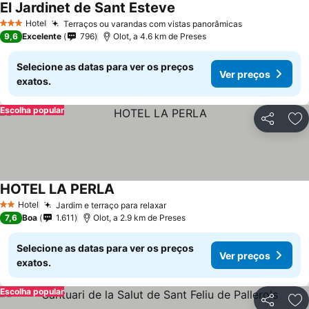
El Jardinet de Sant Esteve
Ver preços
Hotel
Terraços ou varandas com vistas panorâmicas
Ver preços
3 Estrelas
9,6
Excelente
796
Olot, a 4.6 km de Preses
Selecione as datas para ver os preços
Ver preços
exatos.
Escolha popular
Partilhar
Ad
HOTEL LA PERLA
Ver preços
Hotel
Jardim e terraço para relaxar
Ver preços
2 Estrelas
7,6
Boa
1.611
Olot, a 2.9 km de Preses
Selecione as datas para ver os preços
Ver preços
exatos.
Escolha popular
Partilhar
Ad