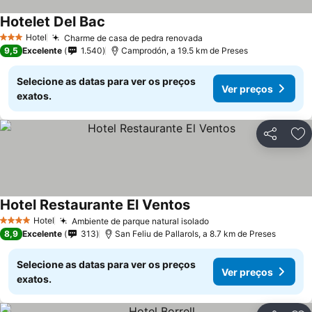
Hotelet Del Bac
Ver preços
Hotel
Charme de casa de pedra renovada
Ver preços
3 Estrelas
9,5
Excelente
1.540
Camprodón, a 19.5 km de Preses
Selecione as datas para ver os preços
Ver preços
exatos.
Partilhar
Ad
Hotel Restaurante El Ventos
Ver preços
Hotel
Ambiente de parque natural isolado
Ver preços
4 Estrelas
8,9
Excelente
313
San Feliu de Pallarols, a 8.7 km de Preses
Selecione as datas para ver os preços
Ver preços
exatos.