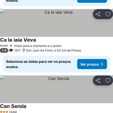
exatos.
Partilhar
Ad
Ca la iaia Veva
Ver preços
Hotel
Vistas para a montanha e o jardim
Ver preços
7,4
167
San Juan les Fonts, a 9.0 km de Preses
Selecione as datas para ver os preços
Ver preços
exatos.
Partilhar
Ad
Can Serola
Ver preços
Hotel