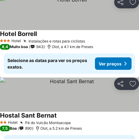
Partilhar
Ad
Hotel Borrell
Ver preços
Hotel
Instalações e rotas para ciclistas
Ver preços
3 Estrelas
8,4
Muito boa
943
Olot, a 4.1 km de Preses
Selecione as datas para ver os preços
Ver preços
exatos.
Partilhar
Ad
Hostal Sant Bernat
Ver preços
Hotel
Pé do Vulcão Montsacopa
Ver preços
2 Estrelas
7,5
Boa
890
Olot, a 5.2 km de Preses