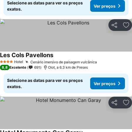
Selecione as datas para ver os preços
Ver preços
exatos.
Partilhar
Ad
Les Cols Pavellons
Ver preços
Hotel
Cenário imersivo de paisagem vulcânica
Ver preços
4 Estrelas
8,8
Excelente
691
Olot, a 6.3 km de Preses
Selecione as datas para ver os preços
Ver preços
exatos.
Partilhar
Ad