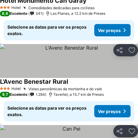
Hotel Monumento Can Garay
Ver preços
Hotel
Comodidades dedicadas para ciclistas
Ver preços
3 Estrelas
8,9
Excelente
541
Las Planas, a 12.2 km de Preses
Selecione as datas para ver os preços
Ver preços
exatos.
Partilhar
Ad
L'Avenc Benestar Rural
Ver preços
Hotel
Vistas panorâmicas da montanha e do vale
Ver preços
3 Estrelas
9,7
Excelente
1.284
Tavertet, a 15.7 km de Preses
Selecione as datas para ver os preços
Ver preços
exatos.
Partilhar
Ad