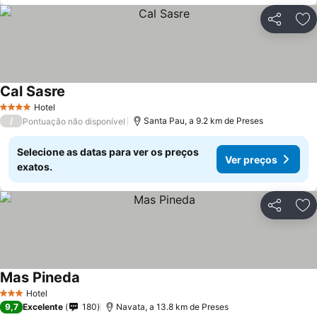
Partilhar
Ad
Cal Sasre
Ver preços
Hotel
4 Estrelas
/
Santa Pau, a 9.2 km de Preses
Pontuação não disponível
Selecione as datas para ver os preços
Ver preços
exatos.
Partilhar
Ad
Mas Pineda
Ver preços
Hotel
3 Estrelas
9,7
Excelente
180
Navata, a 13.8 km de Preses