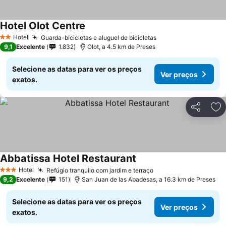
Hotel Olot Centre
Ver preços
Hotel
Guarda-bicicletas e aluguel de bicicletas
Ver preços
2 Estrelas
9,1
Excelente
1.832
Olot, a 4.5 km de Preses
Selecione as datas para ver os preços
Ver preços
exatos.
Partilhar
Ad
Abbatissa Hotel Restaurant
Ver preços
Hotel
Refúgio tranquilo com jardim e terraço
Ver preços
3 Estrelas
9,2
Excelente
151
San Juan de las Abadesas, a 16.3 km de Preses
Selecione as datas para ver os preços
Ver preços
exatos.