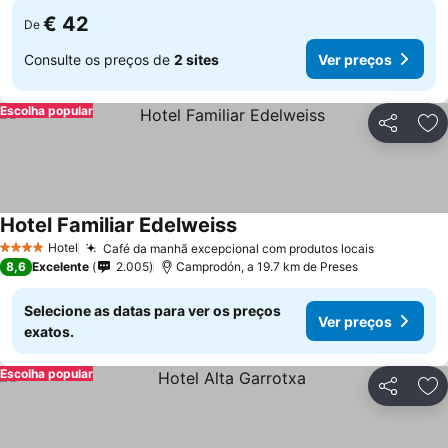
€ 42
De
Consulte os preços de
2 sites
Ver preços
Escolha popular
Partilhar
Ad
Hotel Familiar Edelweiss
Ver preços
Hotel
Café da manhã excepcional com produtos locais
Ver preço
4 Estrelas
8,6
Excelente
2.005
Camprodón, a 19.7 km de Preses
Selecione as datas para ver os preços
Ver preços
exatos.
Escolha popular
Partilhar
Ad