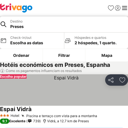
Favoritos
Iniciar
Me
Destino
Preses
Check-in/out
Hóspedes e quartos
Escolha as datas
2 hóspedes, 1 quarto.
Ordenar
Filtrar
Mapa
Hotéis económicos em Preses, Espanha
Como os pagamentos influenciam os resultados
Escolha popular
Partilhar
Ad
Espai Vidrà
Ver preços
Hotel
Piscina e terraço com vista para a montanha
Ver preços
3 Estrelas
9,1
Excelente
739
Vidrá, a 12.7 km de Preses