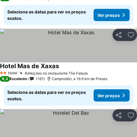
Selecione as datas para ver os preços
Ver preços
exatos.
Partilhar
Ad
Hotel Mas de Xaxas
Ver preços
Hotel
Refeições no restaurante The Fabula
Ver preços
2 Estrelas
9,3
Excelente
1.161
Camprodón, a 19.9 km de Preses
Selecione as datas para ver os preços
Ver preços
exatos.
Partilhar
Ad