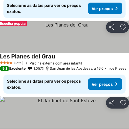
Selecione as datas para ver os preços
Ver preços
exatos.
Escolha popular
Partilhar
Ad
Les Planes del Grau
Ver preços
Hotel
Piscina externa com área infantil
Ver preços
4 Estrelas
9,1
Excelente
1.057
San Juan de las Abadesas, a 16.0 km de Preses
Selecione as datas para ver os preços
Ver preços
exatos.
Partilhar
Ad