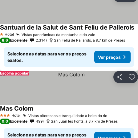
Santuari de la Salut de Sant Feliu de Pallerols
V
Hotel
Vistas panorâmicas da montanha e do vale
Ver preços
1 Estrelas
8,6
Excelente
2.314
San Feliu de Pallarols, a 9.7 km de Preses
Selecione as datas para ver os preços
Ver preços
exatos.
Escolha popular
Partilhar
Ad
Mas Colom
Ver preços
Hotel
Vistas pitorescas e tranquilidade à beira do rio
Ver preços
3 Estrelas
9,0
Excelente
499
San Juan les Fonts, a 8.7 km de Preses
Selecione as datas para ver os preços