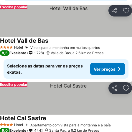
Escolha popular
Partilhar
Ad
Hotel Vall de Bas
Ver preços
Hotel
Vistas para a montanha em muitos quartos
Ver preços
4 Estrelas
8,5
Excelente
1.728
Valle de Bas, a 2.6 km de Preses
Selecione as datas para ver os preços
Ver preços
exatos.
Escolha popular
Partilhar
Ad
Hotel Cal Sastre
Ver preços
Hotel
Apartamento com vista para a montanha e a baía
Ver preç
4 Estrelas
9,0
Excelente
444
Santa Pau, a 9.2 km de Preses