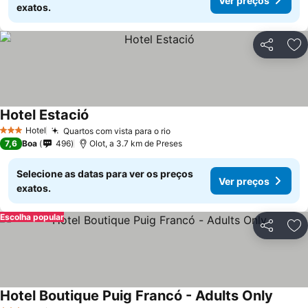
Ver preços
exatos.
Partilhar
Ad
Hotel Estació
Ver preços
Hotel
Quartos com vista para o rio
Ver preços
3 Estrelas
7,6
Boa
496
Olot, a 3.7 km de Preses
Selecione as datas para ver os preços
Ver preços
exatos.
Escolha popular
Partilhar
Ad
Hotel Boutique Puig Francó - Adults Only
Ver pr