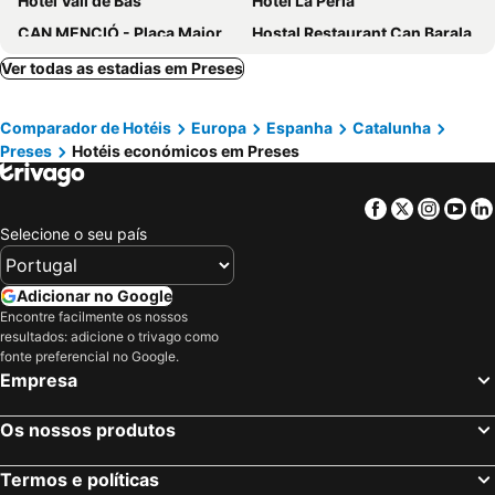
Hotel Vall de Bas
Hotel La Perla
CAN MENCIÓ - Plaça Major
Hostal Restaurant Can Barala
Hotel Familiar Edelweiss
Ver todas as estadias em Preses
Comparador de Hotéis
Europa
Espanha
Catalunha
Preses
Hotéis económicos em Preses
Facebook
Twitter
Insta
Yo
Selecione o seu país
Adicionar no Google
Encontre facilmente os nossos
resultados: adicione o trivago como
fonte preferencial no Google.
Empresa
Os nossos produtos
Termos e políticas