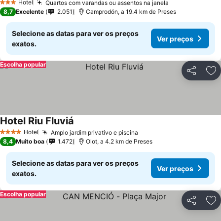
Hotel
Quartos com varandas ou assentos na janela
Ver preços
3 Estrelas
8,7
Excelente
2.051
Camprodón, a 19.4 km de Preses
Selecione as datas para ver os preços
Ver preços
exatos.
Escolha popular
Partilhar
Ad
Hotel Riu Fluviá
Ver preços
Hotel
Amplo jardim privativo e piscina
Ver preços
4 Estrelas
8,4
Muito boa
1.472
Olot, a 4.2 km de Preses
Selecione as datas para ver os preços
Ver preços
exatos.
Escolha popular
Partilhar
Ad