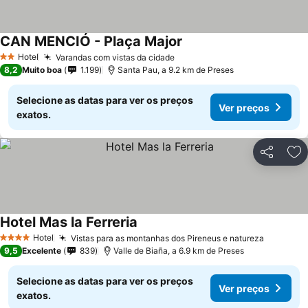
CAN MENCIÓ - Plaça Major
Ver preços
Hotel
Varandas com vistas da cidade
Ver preços
2 Estrelas
8,2
Muito boa
1.199
Santa Pau, a 9.2 km de Preses
Selecione as datas para ver os preços
Ver preços
exatos.
Partilhar
Ad
Hotel Mas la Ferreria
Ver preços
Hotel
Vistas para as montanhas dos Pireneus e natureza
Ver pre
4 Estrelas
9,5
Excelente
839
Valle de Biaña, a 6.9 km de Preses
Selecione as datas para ver os preços
Ver preços
exatos.