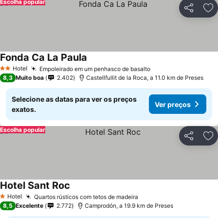
Escolha popular
Partilhar
Ad
Fonda Ca La Paula
Ver preços
Hotel
Empoleirado em um penhasco de basalto
Ver preços
2 Estrelas
8,3
Muito boa
2.402
Castellfullit de la Roca, a 11.0 km de Preses
Selecione as datas para ver os preços
Ver preços
exatos.
Escolha popular
Partilhar
Ad
Hotel Sant Roc
Ver preços
Hotel
Quartos rústicos com tetos de madeira
Ver preços
1 Estrelas
8,5
Excelente
2.772
Camprodón, a 19.9 km de Preses