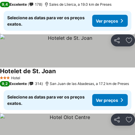
3 Estrelas
9,4
Excelente
178
Sales de Llierca, a 19.0 km de Preses
Selecione as datas para ver os preços
Ver preços
exatos.
Partilhar
Ad
Hotelet de St. Joan
Ver preços
Hotel
3 Estrelas
9,2
Excelente
314
San Juan de las Abadesas, a 17.2 km de Preses
Selecione as datas para ver os preços
Ver preços
exatos.
Partilhar
Ad