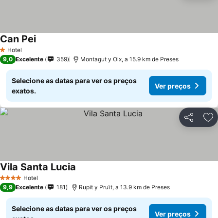
Can Pei
Ver preços
Hotel
1 Estrelas
9,0
Excelente
359
Montagut y Oix, a 15.9 km de Preses
Selecione as datas para ver os preços
Ver preços
exatos.
Partilhar
Ad
Vila Santa Lucia
Ver preços
Hotel
4 Estrelas
9,9
Excelente
181
Rupit y Pruït, a 13.9 km de Preses
Selecione as datas para ver os preços
Ver preços