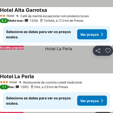
Hotel Alta Garrotxa
Ver preços
Hotel
Café da manhã excepcional com produtos locais
Ver preços
2 Estrelas
8,2
Muito boa
1.529
Tortellá, a 17.2 km de Preses
Selecione as datas para ver os preços
Ver preços
exatos.
Escolha popular
Partilhar
Ad
Hotel La Perla
Ver preços
Hotel
Restaurante de cozinha catalã tradicional
Ver preços
3 Estrelas
7,7
Boa
1.591
Olot, a 2.9 km de Preses
Selecione as datas para ver os preços
Ver preços
exatos.