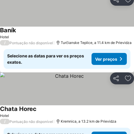
Partilhar
Ad
Baník
Hotel
/
Turčianske Teplice, a 11.4 km de Prievidza
Pontuação não disponível
Selecione as datas para ver os preços
Ver preços
exatos.
Partilhar
Ad
Chata Horec
Hotel
/
Kremnica, a 13.2 km de Prievidza
Pontuação não disponível