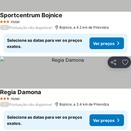
Sportcentrum Bojnice
Hotel
3 Estrelas
/
Bojnice, a 4.2 km de Prievidza
Pontuação não disponível
Selecione as datas para ver os preços
Ver preços
exatos.
Partilhar
Ad
Regia Damona
Hotel
3 Estrelas
/
Bojnice, a 3.4 km de Prievidza
Pontuação não disponível
Selecione as datas para ver os preços
Ver preços
exatos.