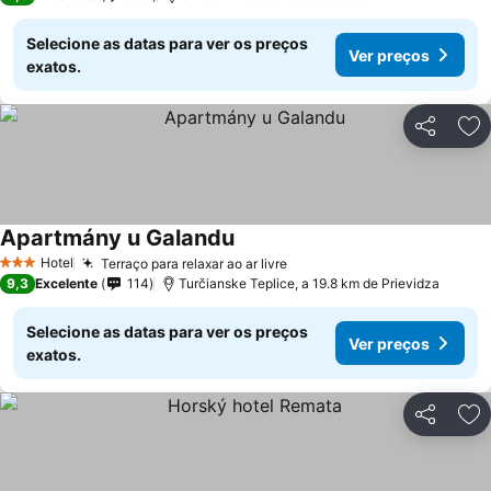
Selecione as datas para ver os preços
Ver preços
exatos.
Partilhar
Ad
Apartmány u Galandu
Hotel
Terraço para relaxar ao ar livre
3 Estrelas
9,3
Excelente
114
Turčianske Teplice, a 19.8 km de Prievidza
Selecione as datas para ver os preços
Ver preços
exatos.
Partilhar
Ad