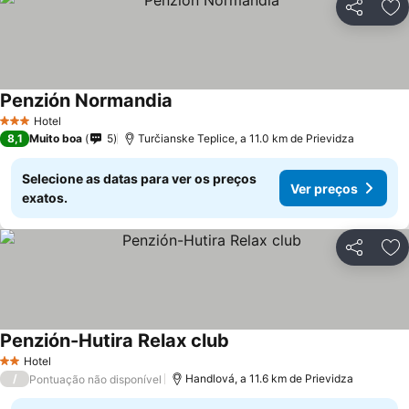
Partilhar
Ad
Penzión Normandia
Hotel
3 Estrelas
8,1
Muito boa
5
Turčianske Teplice, a 11.0 km de Prievidza
Selecione as datas para ver os preços
Ver preços
exatos.
Partilhar
Ad
Penzión-Hutira Relax club
Hotel
2 Estrelas
/
Handlová, a 11.6 km de Prievidza
Pontuação não disponível