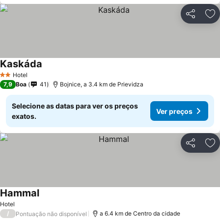
Partilhar
Ad
Kaskáda
Hotel
2 Estrelas
7,9
Boa
41
Bojnice, a 3.4 km de Prievidza
Selecione as datas para ver os preços
Ver preços
exatos.
Partilhar
Ad
Hammal
Hotel
/
a 6.4 km de Centro da cidade
Pontuação não disponível