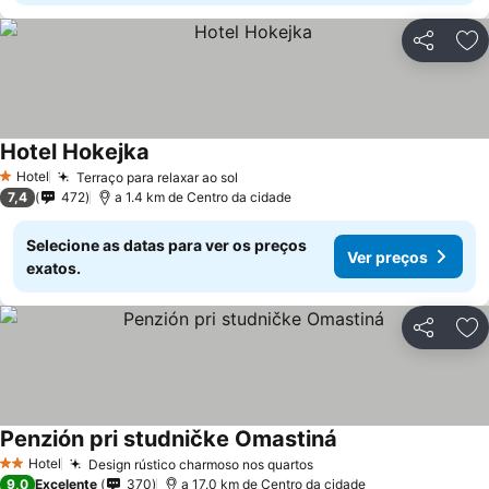
Partilhar
Ad
Hotel Hokejka
Hotel
Terraço para relaxar ao sol
1 Estrelas
7,4
472
a 1.4 km de Centro da cidade
Selecione as datas para ver os preços
Ver preços
exatos.
Partilhar
Ad
Penzión pri studničke Omastiná
Hotel
Design rústico charmoso nos quartos
2 Estrelas
9,0
Excelente
370
a 17.0 km de Centro da cidade