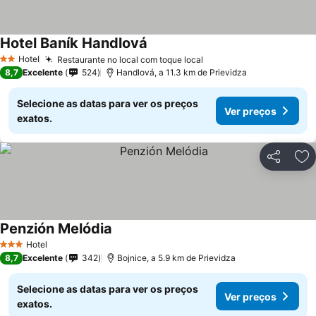
Hotel Baník Handlová
Hotel
Restaurante no local com toque local
2 Estrelas
8,7
Excelente
524
Handlová, a 11.3 km de Prievidza
Selecione as datas para ver os preços
Ver preços
exatos.
Partilhar
Ad
Penzión Melódia
Hotel
3 Estrelas
8,7
Excelente
342
Bojnice, a 5.9 km de Prievidza
Selecione as datas para ver os preços
Ver preços
exatos.