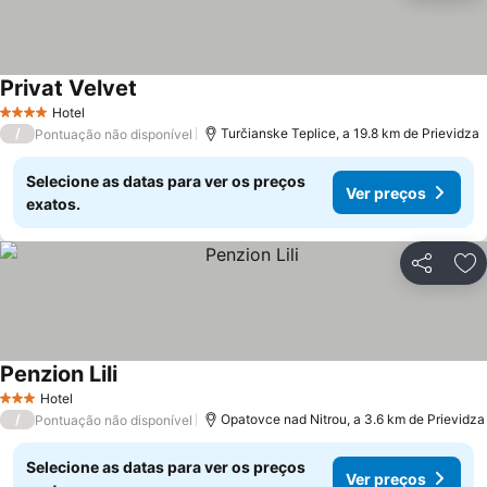
Privat Velvet
Hotel
4 Estrelas
/
Turčianske Teplice, a 19.8 km de Prievidza
Pontuação não disponível
Selecione as datas para ver os preços
Ver preços
exatos.
Partilhar
Ad
Penzion Lili
Hotel
3 Estrelas
/
Opatovce nad Nitrou, a 3.6 km de Prievidza
Pontuação não disponível
Selecione as datas para ver os preços
Ver preços