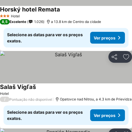
Horský hotel Remata
Hotel
3 Estrelas
8,5
Excelente
1.026
a 13.8 km de Centro da cidade
Selecione as datas para ver os preços
Ver preços
exatos.
Partilhar
Ad
Salaš Vígľaš
Hotel
/
Opatovce nad Nitrou, a 4.3 km de Prievidza
Pontuação não disponível
Selecione as datas para ver os preços
Ver preços
exatos.