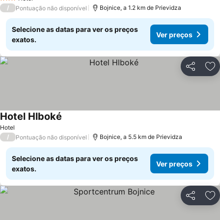
3 Estrelas
/
Bojnice, a 1.2 km de Prievidza
Pontuação não disponível
Selecione as datas para ver os preços
Ver preços
exatos.
Partilhar
Ad
Hotel Hlboké
Hotel
/
Bojnice, a 5.5 km de Prievidza
Pontuação não disponível
Selecione as datas para ver os preços
Ver preços
exatos.
Partilhar
Ad