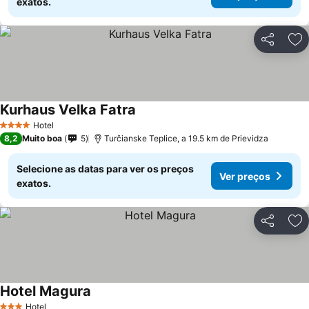
exatos.
Partilhar
Ad
Kurhaus Velka Fatra
Hotel
4 Estrelas
8,2
Muito boa
5
Turčianske Teplice, a 19.5 km de Prievidza
Selecione as datas para ver os preços
Ver preços
exatos.
Partilhar
Ad
Hotel Magura
Hotel