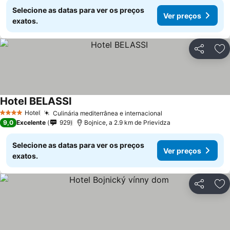
Selecione as datas para ver os preços
Ver preços
exatos.
Partilhar
Ad
Hotel BELASSI
Hotel
Culinária mediterrânea e internacional
4 Estrelas
9,0
Excelente
929
Bojnice, a 2.9 km de Prievidza
Selecione as datas para ver os preços
Ver preços
exatos.
Partilhar
Ad