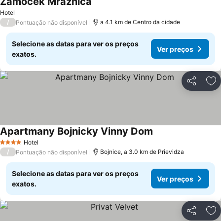
Zámoček Mraznica
Hotel
/
a 4.1 km de Centro da cidade
Pontuação não disponível
Selecione as datas para ver os preços
Ver preços
exatos.
Partilhar
Ad
Apartmany Bojnicky Vinny Dom
Hotel
4 Estrelas
/
Bojnice, a 3.0 km de Prievidza
Pontuação não disponível
Selecione as datas para ver os preços
Ver preços
exatos.
Partilhar
Ad