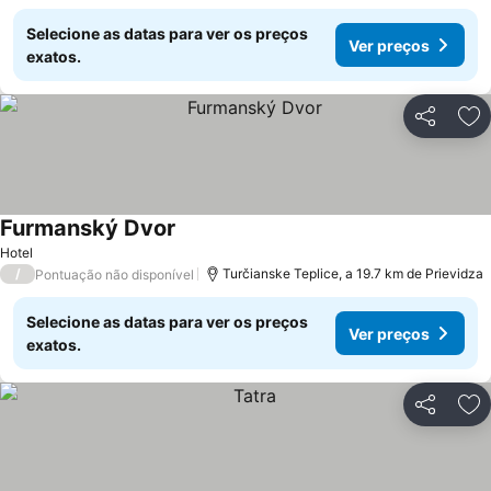
Selecione as datas para ver os preços
Ver preços
exatos.
Partilhar
Ad
Furmanský Dvor
Hotel
/
Turčianske Teplice, a 19.7 km de Prievidza
Pontuação não disponível
Selecione as datas para ver os preços
Ver preços
exatos.
Partilhar
Ad