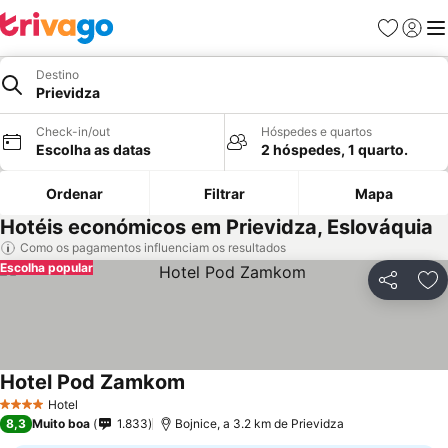
Favoritos
Iniciar
Me
Destino
Prievidza
Check-in/out
Hóspedes e quartos
Escolha as datas
2 hóspedes, 1 quarto.
Ordenar
Filtrar
Mapa
Hotéis económicos em Prievidza, Eslováquia
Como os pagamentos influenciam os resultados
Escolha popular
Partilhar
Ad
Hotel Pod Zamkom
Hotel
4 Estrelas
8,3
Muito boa
1.833
Bojnice, a 3.2 km de Prievidza