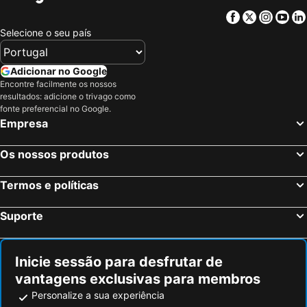
Facebook
Twitter
Insta
Yo
Selecione o seu país
Adicionar no Google
Encontre facilmente os nossos
resultados: adicione o trivago como
fonte preferencial no Google.
Empresa
Os nossos produtos
Termos e políticas
Suporte
Inicie sessão para desfrutar de
vantagens exclusivas para membros
Personalize a sua experiência