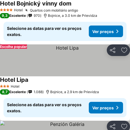
Hotel Bojnický vínny dom
Hotel
Quartos com mobiliário antigo
4 Estrelas
9,3
Excelente
970
Bojnice, a 3.0 km de Prievidza
Selecione as datas para ver os preços
Ver preços
exatos.
Escolha popular
Partilhar
Ad
Hotel Lipa
Hotel
3 Estrelas
8,7
Excelente
1.088
Bojnice, a 2.9 km de Prievidza
Selecione as datas para ver os preços
Ver preços
exatos.
Partilhar
Ad