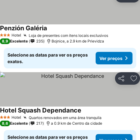
Penzión Galéria
Hotel
Loja de presentes com itens locais exclusivos
3 Estrelas
8,9
Excelente
235
Bojnice, a 2.9 km de Prievidza
Selecione as datas para ver os preços
Ver preços
exatos.
Partilhar
Ad
Hotel Squash Dependance
Hotel
Quartos renovados em uma área tranquila
3 Estrelas
8,6
Excelente
217
a 0.9 km de Centro da cidade
Selecione as datas para ver os preços