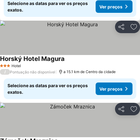
Selecione as datas para ver os preços
Ver preços
exatos.
Partilhar
Ad
Horský Hotel Magura
Hotel
3 Estrelas
/
a 15.1 km de Centro da cidade
Pontuação não disponível
Selecione as datas para ver os preços
Ver preços
exatos.
Partilhar
Ad