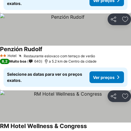
Ver preços
exatos.
Partilhar
Ad
Penzión Rudolf
Hotel
Restaurante eslovaco com terraço de verão
2 Estrelas
8,2
Muito boa
640
a 5.2 km de Centro da cidade
Selecione as datas para ver os preços
Ver preços
exatos.
Partilhar
Ad
RM Hotel Wellness & Congress