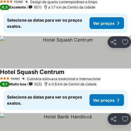
Hotel
Design de quarto contemporâneo e limpo
4 Estrelas
9,3
Excelente
607
a 1.7 km de Centro da cidade
Selecione as datas para ver os preços
Ver preços
exatos.
Partilhar
Ad
Hotel Squash Centrum
Hotel
Culinária eslovaca tradicional e internacional
3 Estrelas
8,1
Muito boa
523
a 0.8 km de Centro da cidade
Selecione as datas para ver os preços
Ver preços
exatos.
Partilhar
Ad