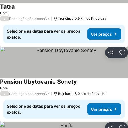
Tatra
Hotel
/
Trenčín, a 0.9 km de Prievidza
Pontuação não disponível
Selecione as datas para ver os preços
Ver preços
exatos.
Partilhar
Ad
Pension Ubytovanie Sonety
Hotel
/
Bojnice, a 3.0 km de Prievidza
Pontuação não disponível
Selecione as datas para ver os preços
Ver preços
exatos.