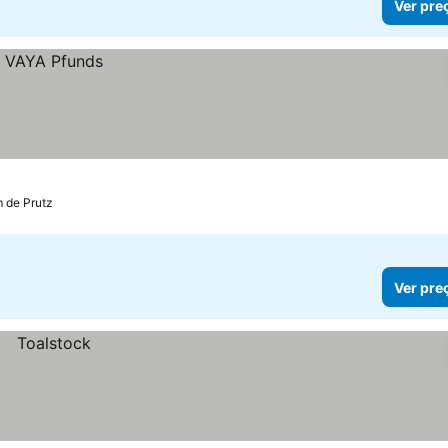
Ver pre
m de Prutz
Ver pre