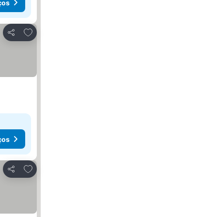
ços
Adicionar aos favoritos
Partilhar
ços
Adicionar aos favoritos
Partilhar