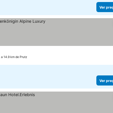
Ver pre
a 14.9 km de Prutz
Ver pre