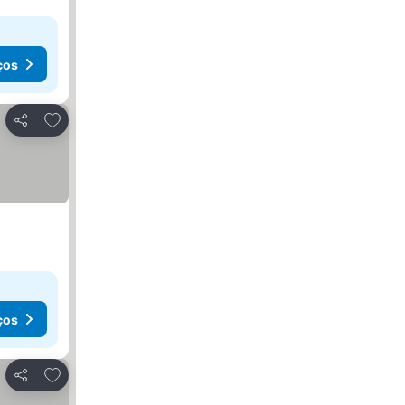
ços
Adicionar aos favoritos
Partilhar
ços
Adicionar aos favoritos
Partilhar