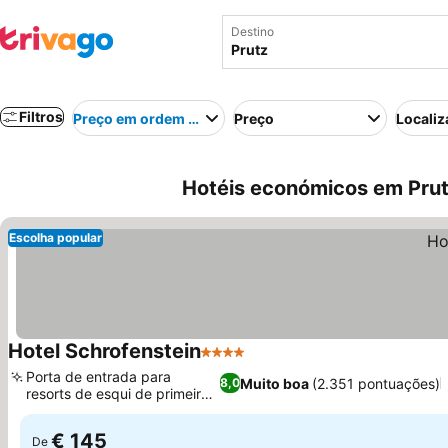
Destino
Filtros
Preço em ordem crescente
Preço
Localiz
Hotéis económicos em Prut
Escolha popular
Hotel Schrofenstein
4 Estrelas
Porta de entrada para
Muito boa
(2.351 pontuações)
8,0
resorts de esqui de primeira
linha
€ 145
De