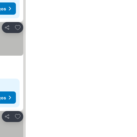
ços
Adicionar aos favoritos
Partilhar
ços
Adicionar aos favoritos
Partilhar