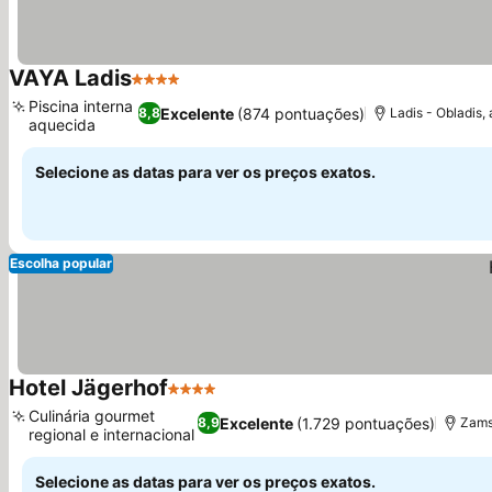
VAYA Ladis
4 Estrelas
Piscina interna
Excelente
(874 pontuações)
8,8
Ladis - Obladis, 
aquecida
Selecione as datas para ver os preços exatos.
Escolha popular
Hotel Jägerhof
4 Estrelas
Culinária gourmet
Excelente
(1.729 pontuações)
8,9
Zams
regional e internacional
Selecione as datas para ver os preços exatos.