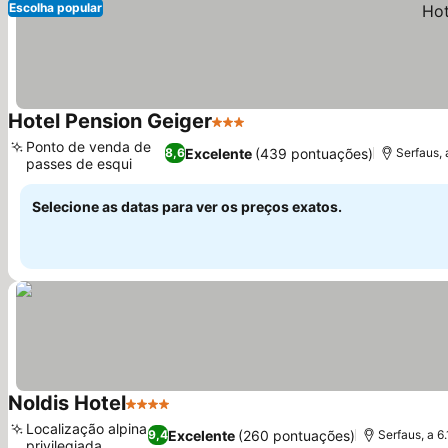
Escolha popular
Hotel Pension Geiger
3 Estrelas
Ponto de venda de
Excelente
(439 pontuações)
8,6
Serfaus, 
passes de esqui
Selecione as datas para ver os preços exatos.
Noldis Hotel
4 Estrelas
Localização alpina
Excelente
(260 pontuações)
9,4
Serfaus, a 6
privilegiada