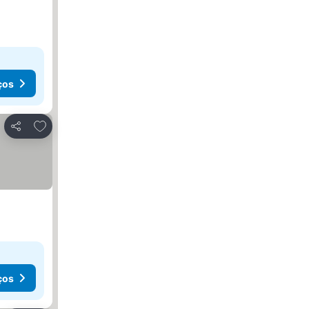
ços
Adicionar aos favoritos
Partilhar
ços