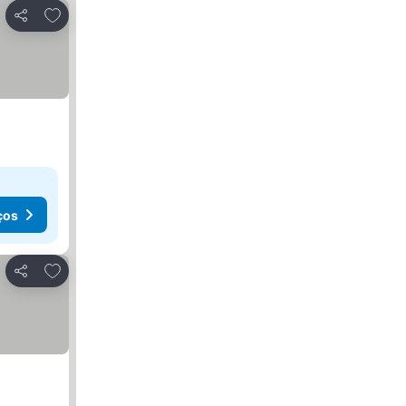
Adicionar aos favoritos
Partilhar
ços
Adicionar aos favoritos
Partilhar