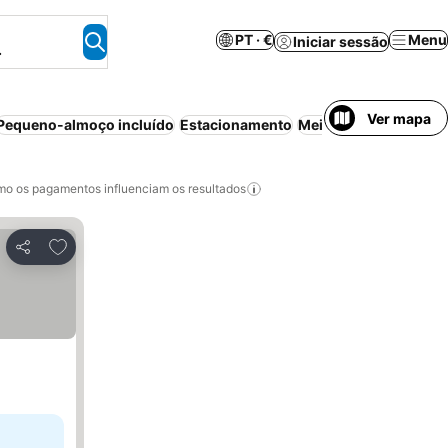
PT · €
Menu
Iniciar sessão
.
Ver mapa
Pequeno-almoço incluído
Estacionamento
Meia-pensão
Família
o os pagamentos influenciam os resultados
Adicionar aos favoritos
Partilhar