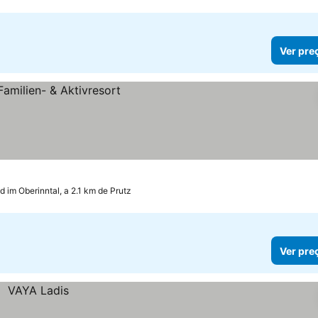
Ver pre
d im Oberinntal, a 2.1 km de Prutz
Ver pre