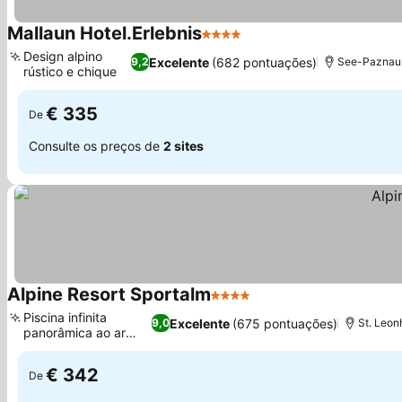
Mallaun Hotel.Erlebnis
4 Estrelas
Design alpino
Excelente
(682 pontuações)
9,2
See-Paznaun,
rústico e chique
€ 335
De
Consulte os preços de
2 sites
Alpine Resort Sportalm
4 Estrelas
Piscina infinita
Excelente
(675 pontuações)
9,0
St. Leonh
panorâmica ao ar
livre
€ 342
De