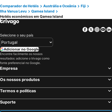
Comparador de Hotéis
Austrália e Oceânia
Fiji
Ilha Vanua Levu
Qamea Island
Hotéis económicos em Qamea Island
Facebook
Twitter
Insta
Yo
Selecione o seu país
Adicionar no Google
Encontre facilmente os nossos
resultados: adicione o trivago como
fonte preferencial no Google.
Empresa
Os nossos produtos
Termos e políticas
Suporte