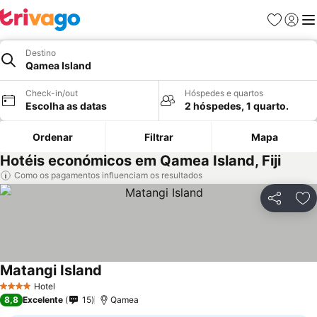
Favoritos
Iniciar
Me
Destino
Qamea Island
Check-in/out
Hóspedes e quartos
Escolha as datas
2 hóspedes, 1 quarto.
Ordenar
Filtrar
Mapa
Hotéis económicos em Qamea Island, Fiji
Como os pagamentos influenciam os resultados
Partilhar
Ad
Matangi Island
Hotel
4 Estrelas
8,8
Excelente
15
Qamea