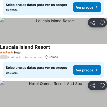
Selecione as datas para ver os preços
Ver preços
exatos.
Partilhar
Ad
Laucala Island Resort
Hotel
5 Estrelas
/
Qamea
Pontuação não disponível
Selecione as datas para ver os preços
Ver preços
exatos.
Partilhar
Ad