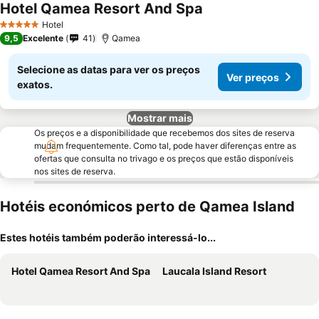
Hotel Qamea Resort And Spa
Hotel
5 Estrelas
9,5
Excelente
41
Qamea
Selecione as datas para ver os preços
Ver preços
exatos.
Mostrar mais
Os preços e a disponibilidade que recebemos dos sites de reserva
mudam frequentemente. Como tal, pode haver diferenças entre as
ofertas que consulta no trivago e os preços que estão disponíveis
nos sites de reserva.
Hotéis económicos perto de Qamea Island
Estes hotéis também poderão interessá-lo...
Hotel Qamea Resort And Spa
Laucala Island Resort