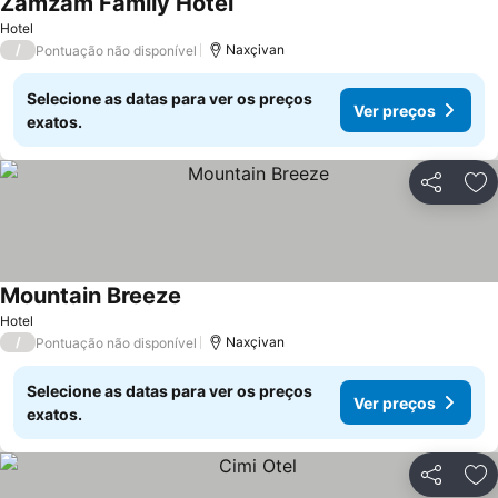
Zamzam Family Hotel
Ver preços
Hotel
/
Naxçivan
Pontuação não disponível
Selecione as datas para ver os preços
Ver preços
exatos.
Partilhar
Ad
Mountain Breeze
Ver preços
Hotel
/
Naxçivan
Pontuação não disponível
Selecione as datas para ver os preços
Ver preços
exatos.
Partilhar
Ad