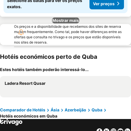
Selecione as datas para ver os preços
Ver preços
exatos.
Mostrar mais
Os preços e a disponibilidade que recebemos dos sites de reserva
mudam frequentemente. Como tal, pode haver diferenças entre as
ofertas que consulta no trivago e os preços que estão disponíveis
nos sites de reserva.
Hotéis económicos perto de Quba
Estes hotéis também poderão interessá-lo...
Ladera Resort Qusar
Comparador de Hotéis
Ásia
Azerbeijão
Quba
Hotéis económicos em Quba
Facebook
Twitter
Insta
Yo