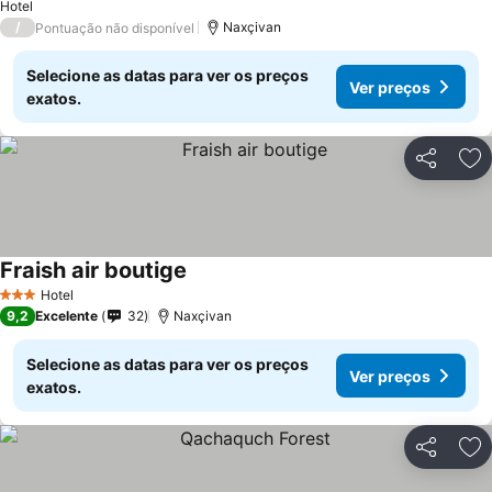
Hotel
/
Naxçivan
Pontuação não disponível
Selecione as datas para ver os preços
Ver preços
exatos.
Partilhar
Ad
Fraish air boutige
Ver preços
Hotel
3 Estrelas
9,2
Excelente
32
Naxçivan
Selecione as datas para ver os preços
Ver preços
exatos.
Partilhar
Ad