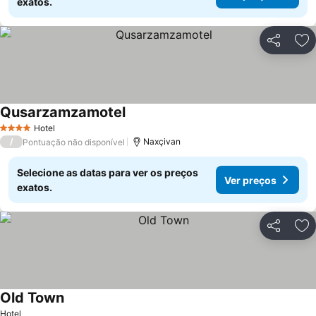
exatos.
Partilhar
Ad
Qusarzamzamotel
Ver preços
Hotel
4 Estrelas
/
Naxçivan
Pontuação não disponível
Selecione as datas para ver os preços
Ver preços
exatos.
Partilhar
Ad
Old Town
Ver preços
Hotel