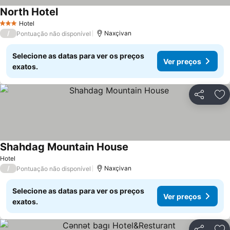
North Hotel
Ver preços
Hotel
3 Estrelas
/
Naxçivan
Pontuação não disponível
Selecione as datas para ver os preços
Ver preços
exatos.
Partilhar
Ad
Shahdag Mountain House
Ver preços
Hotel
/
Naxçivan
Pontuação não disponível
Selecione as datas para ver os preços
Ver preços
exatos.