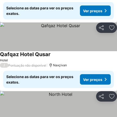
Selecione as datas para ver os preços
Ver preços
exatos.
Partilhar
Ad
Qafqaz Hotel Qusar
Ver preços
Hotel
/
Naxçivan
Pontuação não disponível
Selecione as datas para ver os preços
Ver preços
exatos.
Partilhar
Ad