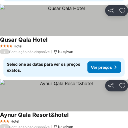
Partilhar
Ad
Qusar Qala Hotel
Ver preços
Hotel
4 Estrelas
/
Naxçivan
Pontuação não disponível
Selecione as datas para ver os preços
Ver preços
exatos.
Partilhar
Ad
Aynur Qala Resort&hotel
Ver preços
Hotel
3 Estrelas
/
Naxçivan
Pontuação não disponível