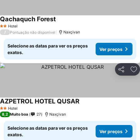
Qachaquch Forest
Ver preços
Hotel
2 Estrelas
/
Naxçivan
Pontuação não disponível
Selecione as datas para ver os preços
Ver preços
exatos.
Partilhar
Ad
AZPETROL HOTEL QUSAR
Ver preços
Hotel
2 Estrelas
8,2
Muito boa
27
Naxçivan
Selecione as datas para ver os preços
Ver preços
exatos.