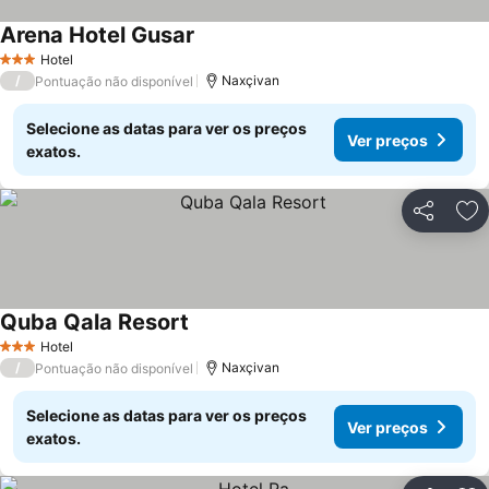
Arena Hotel Gusar
Ver preços
Hotel
3 Estrelas
/
Naxçivan
Pontuação não disponível
Selecione as datas para ver os preços
Ver preços
exatos.
Partilhar
Ad
Quba Qala Resort
Ver preços
Hotel
3 Estrelas
/
Naxçivan
Pontuação não disponível
Selecione as datas para ver os preços
Ver preços
exatos.