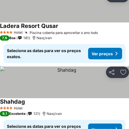
Ladera Resort Qusar
Ver preços
Hotel
Piscina coberta para aproveitar o ano todo
Ver preços
4 Estrelas
7,6
Boa
181
Naxçivan
Selecione as datas para ver os preços
Ver preços
exatos.
Partilhar
Ad
Shahdag
Ver preços
Hotel
4 Estrelas
9,1
Excelente
121
Naxçivan
Selecione as datas para ver os preços