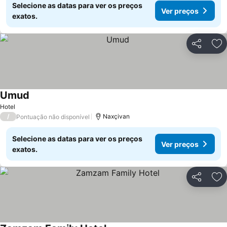
Selecione as datas para ver os preços
Ver preços
exatos.
Partilhar
Ad
Umud
Ver preços
Hotel
/
Naxçivan
Pontuação não disponível
Selecione as datas para ver os preços
Ver preços
exatos.
Partilhar
Ad