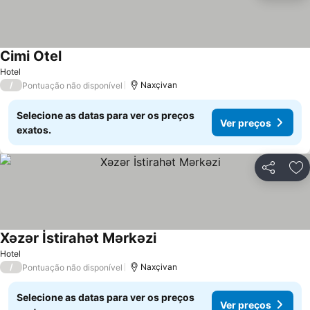
Cimi Otel
Ver preços
Hotel
/
Naxçivan
Pontuação não disponível
Selecione as datas para ver os preços
Ver preços
exatos.
Partilhar
Ad
Xəzər İstirahət Mərkəzi
Ver preços
Hotel
/
Naxçivan
Pontuação não disponível
Selecione as datas para ver os preços
Ver preços