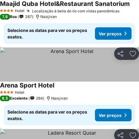
Maajid Quba Hotel&Restaurant Sanatorium
Ver
Hotel
Localização à beira do rio com vistas panorâmicas
Ver pre
4 Estrelas
7,8
Boa
387
Naxçivan
Selecione as datas para ver os preços
Ver preços
exatos.
Partilhar
Ad
Arena Sport Hotel
Ver preços
Hotel
4 Estrelas
8,5
Excelente
284
Naxçivan
Selecione as datas para ver os preços
Ver preços
exatos.
Partilhar
Ad