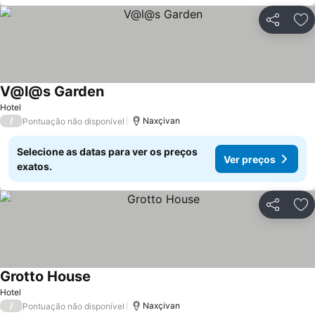
Partilhar
Ad
V@l@s Garden
Ver preços
Hotel
/
Naxçivan
Pontuação não disponível
Selecione as datas para ver os preços
Ver preços
exatos.
Partilhar
Ad
Grotto House
Ver preços
Hotel
/
Naxçivan
Pontuação não disponível