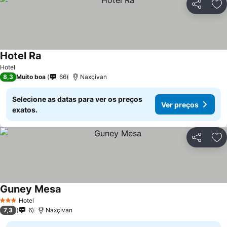
Partilhar
Ad
Hotel Ra
Ver preços
Hotel
8,3
Muito boa
66
Naxçivan
Selecione as datas para ver os preços
Ver preços
exatos.
Partilhar
Ad
Guney Mesa
Ver preços
Hotel
3 Estrelas
7,3
6
Naxçivan