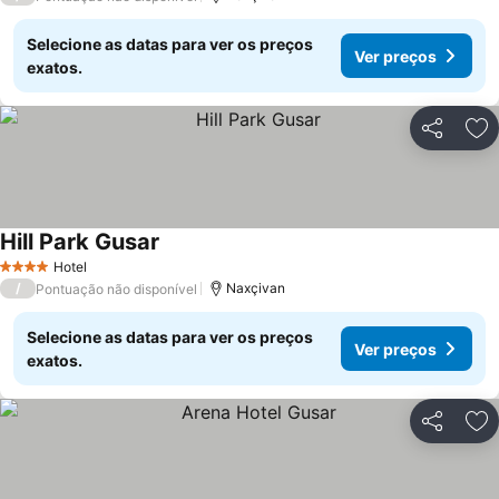
Selecione as datas para ver os preços
Ver preços
exatos.
Partilhar
Ad
Hill Park Gusar
Ver preços
Hotel
4 Estrelas
/
Naxçivan
Pontuação não disponível
Selecione as datas para ver os preços
Ver preços
exatos.
Partilhar
Ad