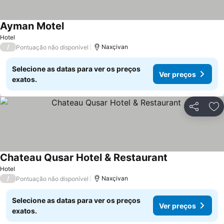
Ayman Motel
Ver preços
Hotel
/
Naxçivan
Pontuação não disponível
Selecione as datas para ver os preços
Ver preços
exatos.
Partilhar
Ad
Chateau Qusar Hotel & Restaurant
Ver preços
Hotel
/
Naxçivan
Pontuação não disponível
Selecione as datas para ver os preços
Ver preços
exatos.