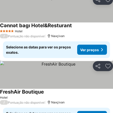
Partilhar
Ad
Cənnət bagı Hotel&Resturant
Ver preços
Hotel
5 Estrelas
/
Naxçivan
Pontuação não disponível
Selecione as datas para ver os preços
Ver preços
exatos.
Partilhar
Ad
FreshAir Boutique
Ver preços
Hotel
/
Naxçivan
Pontuação não disponível