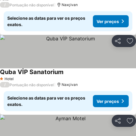
/
Naxçivan
Pontuação não disponível
Selecione as datas para ver os preços
Ver preços
exatos.
Partilhar
Ad
Quba VİP Sanatorium
Ver preços
Hotel
1 Estrelas
/
Naxçivan
Pontuação não disponível
Selecione as datas para ver os preços
Ver preços
exatos.
Partilhar
Ad