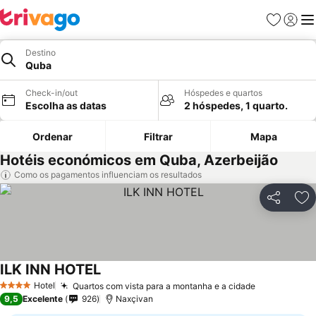
Favoritos
Iniciar
Me
Destino
Quba
Check-in/out
Hóspedes e quartos
Escolha as datas
2 hóspedes, 1 quarto.
Ordenar
Filtrar
Mapa
Hotéis económicos em Quba, Azerbeijão
Como os pagamentos influenciam os resultados
Partilhar
Ad
ILK INN HOTEL
Ver preços
Hotel
Quartos com vista para a montanha e a cidade
Ver preços
4 Estrelas
9,5
Excelente
926
Naxçivan