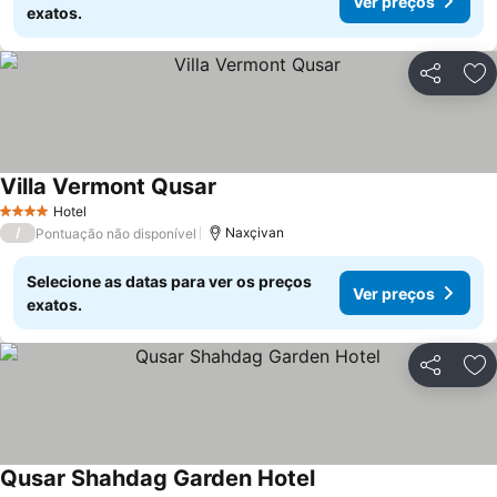
Ver preços
exatos.
Partilhar
Ad
Villa Vermont Qusar
Ver preços
Hotel
4 Estrelas
/
Naxçivan
Pontuação não disponível
Selecione as datas para ver os preços
Ver preços
exatos.
Partilhar
Ad
Qusar Shahdag Garden Hotel
Ver preços