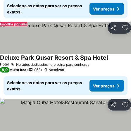
Selecione as datas para ver os preços
Ver preços
exatos.
Escolha popular
Partilhar
Ad
Deluxe Park Qusar Resort & Spa Hotel
Ver preço
Hotel
Horários dedicados na piscina para senhoras
Ver preços
8,0
Muito boa
963
Naxçivan
Selecione as datas para ver os preços
Ver preços
exatos.
Partilhar
Ad