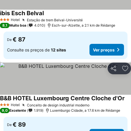
ibis Esch Belval
Ver preços
Hotel
Estação de trem Belval-Université
Ver preços
3 Estrelas
8,1
Muito boa
4.010
Esch-sur-Alzette, a 2.1 km de Rédange
€ 87
De
Consulte os preços de
12 sites
Ver preços
Partilhar
Ad
B&B HOTEL Luxembourg Centre Cloche d'Or
Ve
Hotel
Conceito de design industrial moderno
Ver preços
3 Estrelas
9,0
Excelente
1.919
Luxemburgo Cidade, a 17.6 km de Rédange
€ 89
De