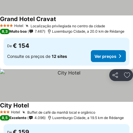
Grand Hotel Cravat
Ver preços
Hotel
Localização privilegiada no centro da cidade
Ver preços
4 Estrelas
8,3
Muito boa
7.467
Luxemburgo Cidade, a 20.0 km de Rédange
€ 154
De
Consulte os preços de
12 sites
Ver preços
Partilhar
Ad
City Hotel
Ver preços
Hotel
Buffet de café da manhã local e orgânico
Ver preços
3 Estrelas
8,5
Excelente
4.096
Luxemburgo Cidade, a 19.5 km de Rédange
€ 159
De