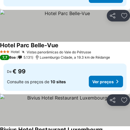
Partilhar
Ad
Hotel Parc Belle-Vue
Ver preços
Hotel
Vistas panorâmicas do Vale do Pétrusse
Ver preços
3 Estrelas
7,7
Boa
5.131
Luxemburgo Cidade, a 19.3 km de Rédange
€ 99
De
Consulte os preços de
10 sites
Ver preços
Partilhar
Ad
Bivius Hotel Restaurant Luxembourg