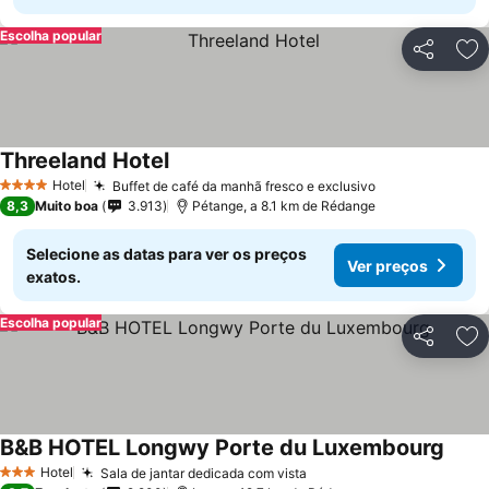
Escolha popular
Partilhar
Ad
Threeland Hotel
Ver preços
Hotel
Buffet de café da manhã fresco e exclusivo
Ver preços
4 Estrelas
8,3
Muito boa
3.913
Pétange, a 8.1 km de Rédange
Selecione as datas para ver os preços
Ver preços
exatos.
Escolha popular
Partilhar
Ad
B&B HOTEL Longwy Porte du Luxembourg
Ver p
Hotel
Sala de jantar dedicada com vista
Ver preços
3 Estrelas