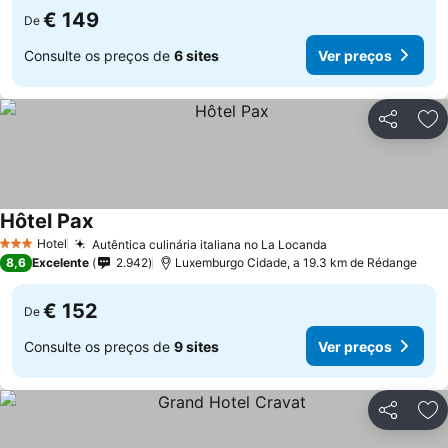
€ 149
De
Consulte os preços de
6 sites
Ver preços
Partilhar
Ad
Hôtel Pax
Ver preços
Hotel
Autêntica culinária italiana no La Locanda
Ver preços
3 Estrelas
8,6
Excelente
2.942
Luxemburgo Cidade, a 19.3 km de Rédange
€ 152
De
Consulte os preços de
9 sites
Ver preços
Partilhar
Ad