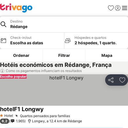
Favoritos
Iniciar
Me
Destino
Rédange
Check-in/out
Hóspedes e quartos
Escolha as datas
2 hóspedes, 1 quarto.
Ordenar
Filtrar
Mapa
Hotéis económicos em Rédange, França
Como os pagamentos influenciam os resultados
Escolha popular
Partilhar
Ad
hotelF1 Longwy
Ver preços
Hotel
Quartos pensados para famílias
Ver preços
1 Estrelas
6,2
1.965
Longwy, a 12.4 km de Rédange