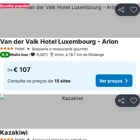
Escolha popular
Partilhar
Ad
Van der Valk Hotel Luxembourg - Arlon
Ver preç
Hotel
Brasserie e restaurante gourmet
Ver preços
4 Estrelas
8,4
Muito boa
9.287
Arlon, a 18.7 km de Rédange
€ 107
De
Consulte os preços de
15 sites
Ver preços
Partilhar
Ad
Kazakiwi
Ver preços
Hotel
Acesso ao terraço na cobertura