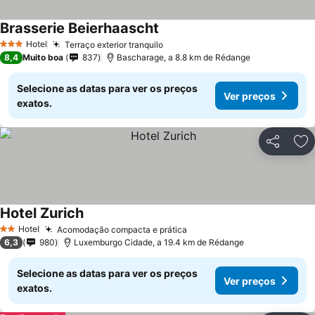
Brasserie Beierhaascht
Ver preços
Hotel
Terraço exterior tranquilo
Ver preços
3 Estrelas
8,4
Muito boa
837
Bascharage, a 8.8 km de Rédange
Selecione as datas para ver os preços
Ver preços
exatos.
Partilhar
Ad
Hotel Zurich
Ver preços
Hotel
Acomodação compacta e prática
Ver preços
2 Estrelas
6,3
980
Luxemburgo Cidade, a 19.4 km de Rédange
Selecione as datas para ver os preços
Ver preços
exatos.