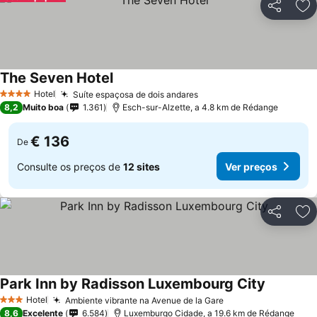
Partilhar
Ad
The Seven Hotel
Ver preços
Hotel
Suíte espaçosa de dois andares
Ver preços
4 Estrelas
8,2
Muito boa
1.361
Esch-sur-Alzette, a 4.8 km de Rédange
€ 136
De
Consulte os preços de
12 sites
Ver preços
Partilhar
Ad
Park Inn by Radisson Luxembourg City
Ver preço
Hotel
Ambiente vibrante na Avenue de la Gare
Ver preços
3 Estrelas
8,6
Excelente
6.584
Luxemburgo Cidade, a 19.6 km de Rédange