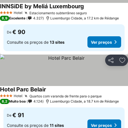
INNSiDE by Meliá Luxembourg
Ver preços
Hotel
Estacionamento subterrâneo seguro
Ver preços
4 Estrelas
8,9
Excelente
4.327
Luxemburgo Cidade, a 17.2 km de Rédange
€ 90
De
Consulte os preços de
13 sites
Ver preços
Partilhar
Ad
Hotel Parc Belair
Ver preços
Hotel
Quartos com varanda de frente para o parque
Ver preços
4 Estrelas
8,2
Muito boa
4.124
Luxemburgo Cidade, a 18.7 km de Rédange
€ 91
De
Consulte os preços de
11 sites
Ver preços