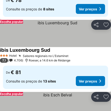
€ 78
De
Consulte os preços de
8 sites
Ver preços
Escolha popular
Partilhar
Ad
ibis Luxembourg Sud
Ver preços
Hotel
Sabores regionais no L’Estaminet
Ver preços
3 Estrelas
7,1
4.706
Roeser, a 14.6 km de Rédange
€ 81
De
Consulte os preços de
13 sites
Ver preços
Escolha popular
Partilhar
Ad