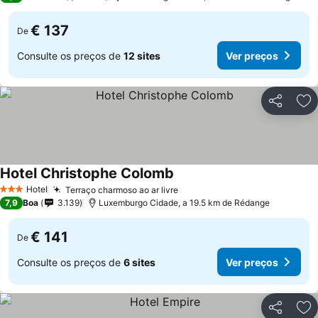
€ 137
De
Consulte os preços de
12 sites
Ver preços
Partilhar
Ad
Hotel Christophe Colomb
Ver preços
Hotel
Terraço charmoso ao ar livre
Ver preços
3 Estrelas
7,9
Boa
3.139
Luxemburgo Cidade, a 19.5 km de Rédange
€ 141
De
Consulte os preços de
6 sites
Ver preços
Partilhar
Ad