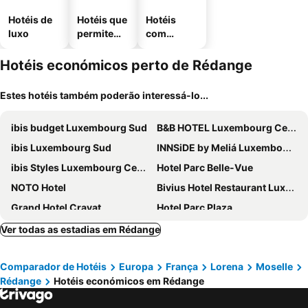
Hotéis de
Hotéis que
Hotéis
luxo
permitem
com
animais
estaciona
mento
Hotéis económicos perto de Rédange
Estes hotéis também poderão interessá-lo...
ibis budget Luxembourg Sud
B&B HOTEL Luxembourg Centre Cloche d'Or
ibis Luxembourg Sud
INNSiDE by Meliá Luxembourg
ibis Styles Luxembourg Centre Gare
Hotel Parc Belle-Vue
NOTO Hotel
Bivius Hotel Restaurant Luxembourg
Grand Hotel Cravat
Hotel Parc Plaza
Hotel Empire
Hotel Bristol
Ver todas as estadias em Rédange
ibis Esch Belval
Hotel Carpini
Comparador de Hotéis
Europa
França
Lorena
Moselle
Hotel Christophe Colomb
City Hotel
Rédange
Hotéis económicos em Rédange
hotelF1 Longwy
Hotel Parc Belair
Hotel Zurich
Threeland Hotel