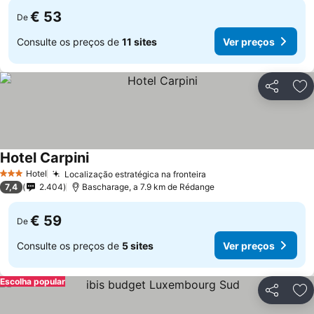
€ 53
De
Consulte os preços de
11 sites
Ver preços
Partilhar
Ad
Hotel Carpini
Ver preços
Hotel
Localização estratégica na fronteira
Ver preços
3 Estrelas
7,4
2.404
Bascharage, a 7.9 km de Rédange
€ 59
De
Consulte os preços de
5 sites
Ver preços
Escolha popular
Partilhar
Ad