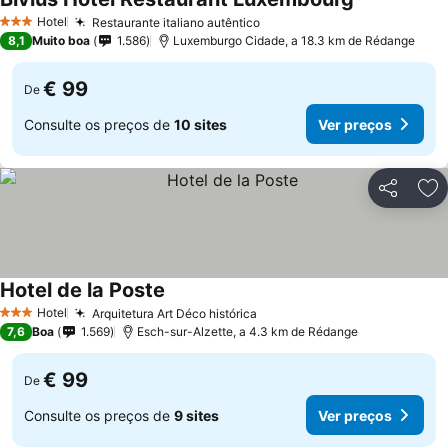
Ver preços
Hotel
Restaurante italiano autêntico
Ver preços
3 Estrelas
8,1
Muito boa
1.586
Luxemburgo Cidade, a 18.3 km de Rédange
€ 99
De
Consulte os preços de
10 sites
Ver preços
Partilhar
Ad
Hotel de la Poste
Ver preços
Hotel
Arquitetura Art Déco histórica
Ver preços
3 Estrelas
7,6
Boa
1.569
Esch-sur-Alzette, a 4.3 km de Rédange
€ 99
De
Consulte os preços de
9 sites
Ver preços