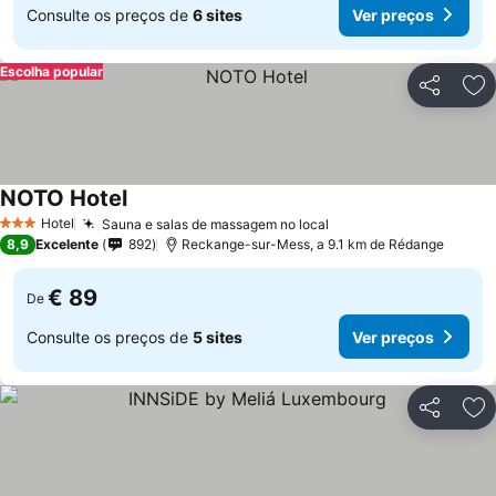
Consulte os preços de
6 sites
Ver preços
Escolha popular
Partilhar
Ad
NOTO Hotel
Ver preços
Hotel
Sauna e salas de massagem no local
Ver preços
3 Estrelas
8,9
Excelente
892
Reckange-sur-Mess, a 9.1 km de Rédange
€ 89
De
Consulte os preços de
5 sites
Ver preços
Partilhar
Ad