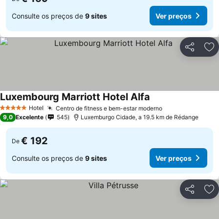
Consulte os preços de
9 sites
Ver preços
Partilhar
Ad
Luxembourg Marriott Hotel Alfa
Ver preços
Hotel
Centro de fitness e bem-estar moderno
Ver preços
5 Estrelas
9,0
Excelente
545
Luxemburgo Cidade, a 19.5 km de Rédange
€ 192
De
Consulte os preços de
9 sites
Ver preços
Partilhar
Ad