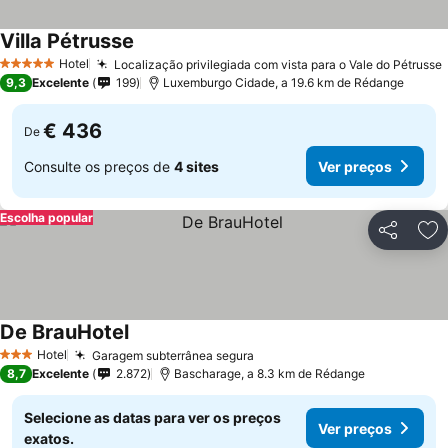
Villa Pétrusse
Ver preços
Hotel
Localização privilegiada com vista para o Vale do Pétrusse
5 Estrelas
9,3
Excelente
199
Luxemburgo Cidade, a 19.6 km de Rédange
€ 436
De
Consulte os preços de
4 sites
Ver preços
Escolha popular
Partilhar
Ad
De BrauHotel
Ver preços
Hotel
Garagem subterrânea segura
Ver preços
3 Estrelas
8,7
Excelente
2.872
Bascharage, a 8.3 km de Rédange
Selecione as datas para ver os preços
Ver preços
exatos.