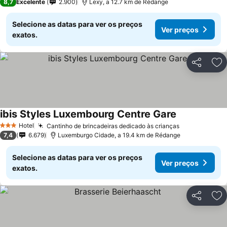
8,7
Excelente
2.900
Lexy, a 12.7 km de Rédange
Selecione as datas para ver os preços
Ver preços
exatos.
Partilhar
Ad
ibis Styles Luxembourg Centre Gare
Ver preços
Hotel
Cantinho de brincadeiras dedicado às crianças
Ver preços
3 Estrelas
7,4
6.679
Luxemburgo Cidade, a 19.4 km de Rédange
Selecione as datas para ver os preços
Ver preços
exatos.
Partilhar
Ad