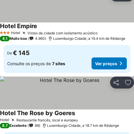
Hotel Empire
Ver preços
Hotel
Vistas da cidade com isolamento acústico
Ver preços
3 Estrelas
8,1
Muito boa
4.960
Luxemburgo Cidade, a 19.4 km de Rédange
€ 145
De
Consulte os preços de
7 sites
Ver preços
Partilhar
Ad
Hotel The Rose by Goeres
Ver preços
Hotel
Restaurante francês, local e europeu
Ver preços
8,7
Excelente
99
Luxemburgo Cidade, a 18.7 km de Rédange