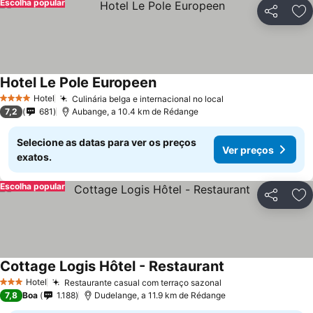
Escolha popular
Partilhar
Ad
Hotel Le Pole Europeen
Ver preços
Hotel
Culinária belga e internacional no local
Ver preços
4 Estrelas
7,2
681
Aubange, a 10.4 km de Rédange
Selecione as datas para ver os preços
Ver preços
exatos.
Escolha popular
Partilhar
Ad
Cottage Logis Hôtel - Restaurant
Ver preços
Hotel
Restaurante casual com terraço sazonal
Ver preços
3 Estrelas
7,8
Boa
1.188
Dudelange, a 11.9 km de Rédange