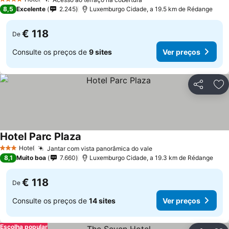
Ver preços
4 Estrelas
8,5
Excelente
2.245
Luxemburgo Cidade, a 19.5 km de Rédange
€ 118
De
Consulte os preços de
9 sites
Ver preços
Partilhar
Ad
Hotel Parc Plaza
Ver preços
Hotel
Jantar com vista panorâmica do vale
Ver preços
3 Estrelas
8,1
Muito boa
7.660
Luxemburgo Cidade, a 19.3 km de Rédange
€ 118
De
Consulte os preços de
14 sites
Ver preços
Escolha popular