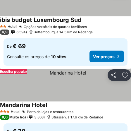
ibis budget Luxembourg Sud
Ver preços
Hotel
Opções versáteis de quartos familiares
Ver preços
2 Estrelas
6,9
6.594
Bettembourg, a 14.5 km de Rédange
€ 69
De
Consulte os preços de
10 sites
Ver preços
Escolha popular
Partilhar
Ad
Mandarina Hotel
Ver preços
Hotel
Perto de lojas e restaurantes
Ver preços
3 Estrelas
8,0
Muito boa
3.868
Strassen, a 17.6 km de Rédange