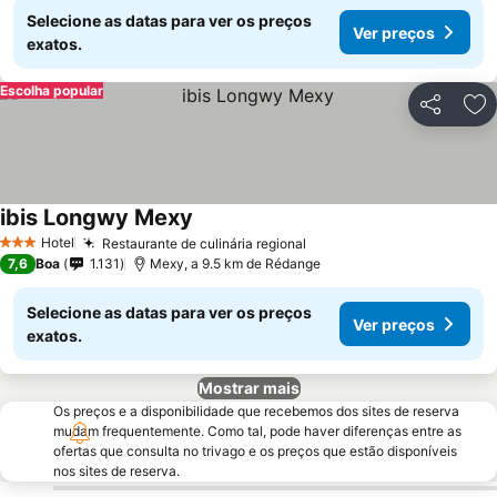
Selecione as datas para ver os preços
Ver preços
exatos.
Escolha popular
Partilhar
Ad
ibis Longwy Mexy
Ver preços
Hotel
Restaurante de culinária regional
Ver preços
3 Estrelas
7,6
Boa
1.131
Mexy, a 9.5 km de Rédange
Selecione as datas para ver os preços
Ver preços
exatos.
Mostrar mais
Os preços e a disponibilidade que recebemos dos sites de reserva
mudam frequentemente. Como tal, pode haver diferenças entre as
ofertas que consulta no trivago e os preços que estão disponíveis
nos sites de reserva.