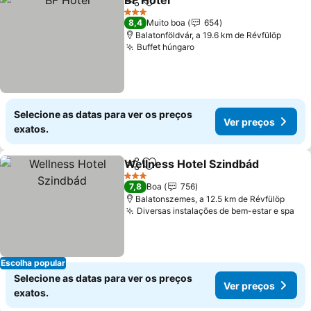
BF Hotel
Partilhar
Adicionar aos favoritos
3 Estrelas
8,4
Muito boa
654
Balatonföldvár, a 19.6 km de Révfülöp
Buffet húngaro
Selecione as datas para ver os preços
Ver preços
exatos.
Wellness Hotel Szindbád
Partilhar
Adicionar aos favoritos
3 Estrelas
7,8
Boa
756
Balatonszemes, a 12.5 km de Révfülöp
Diversas instalações de bem-estar e spa
Escolha popular
Selecione as datas para ver os preços
Ver preços
exatos.