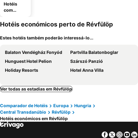
Hotéis
com
estaciona
mento
Hotéis económicos perto de Révfülöp
Estes hotéis também poderão interessá-lo...
Balaton Vendégház Fonyód
Partvilla Balatonboglar
Hunguest Hotel Pelion
Szárszó Panzió
Holiday Resorts
Hotel Anna Villa
Ver todas as estadias em Révfülöp
Comparador de Hotéis
Europa
Hungria
Central Transdanúbio
Révfülöp
Hotéis económicos em Révfülöp
Facebook
Twitter
Insta
Yo