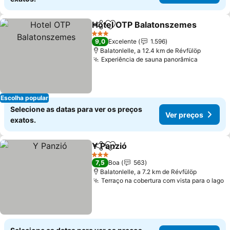
Hotel OTP Balatonszemes
Partilhar
Adicionar aos favoritos
3 Estrelas
9,0
Excelente
1.596
Balatonlelle, a 12.4 km de Révfülöp
Experiência de sauna panorâmica
Escolha popular
Selecione as datas para ver os preços
Ver preços
exatos.
Y Panzió
Partilhar
Adicionar aos favoritos
3 Estrelas
7,5
Boa
563
Balatonlelle, a 7.2 km de Révfülöp
Terraço na cobertura com vista para o lago