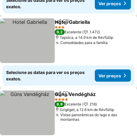
Selecione as datas para ver os preços
Ver preços
exatos.
Hotel Gabriella
Partilhar
Adicionar aos favoritos
3 Estrelas
9,2
Excelente
1.472
Tapolca, a 14.9 km de Révfülöp
Comodidades para a família
Selecione as datas para ver os preços
Ver preços
exatos.
Güns Vendégház
Partilhar
Adicionar aos favoritos
4 Estrelas
8,9
Excelente
216
Szigliget, a 12.6 km de Révfülöp
Vistas panorâmicas do lago e das
montanhas