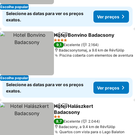
Escolha popular
Selecione as datas para ver os preços
Ver preços
exatos.
Hotel Bonvino Badacsony
Partilhar
Adicionar aos favoritos
4 Estrelas
9,1
Excelente
2.164
Badacsonytomaj, a 9.6 km de Révfülöp
Piscina coberta com elementos de aventura
Escolha popular
Selecione as datas para ver os preços
Ver preços
exatos.
Hotel Halászkert
Partilhar
Adicionar aos favoritos
Badacsony
2 Estrelas
8,7
Excelente
2.044
Badacsony, a 9.4 km de Révfülöp
Quartos com vista para o Lago Balaton