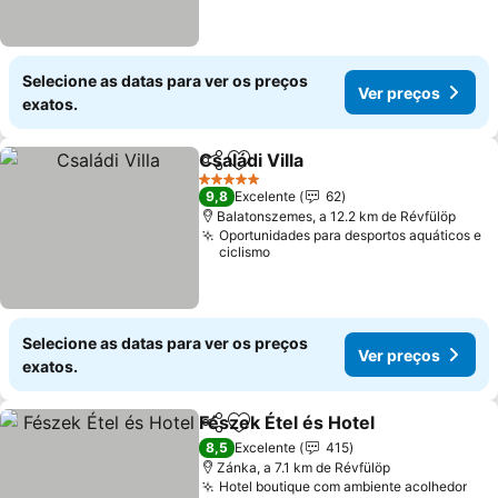
Selecione as datas para ver os preços
Ver preços
exatos.
Családi Villa
Partilhar
Adicionar aos favoritos
5 Estrelas
9,8
Excelente
62
Balatonszemes, a 12.2 km de Révfülöp
Oportunidades para desportos aquáticos e
ciclismo
Selecione as datas para ver os preços
Ver preços
exatos.
Fészek Étel és Hotel
Partilhar
Adicionar aos favoritos
8,5
Excelente
415
Zánka, a 7.1 km de Révfülöp
Hotel boutique com ambiente acolhedor