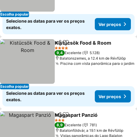
Escolha popular
Selecione as datas para ver os preços
Ver preços
exatos.
Kistücsök Food & Room
Partilhar
Adicionar aos favoritos
4 Estrelas
9,4
Excelente
5.128
Balatonszemes, a 12.4 km de Révfülöp
Piscina com vista panorâmica para o jardim
Escolha popular
Selecione as datas para ver os preços
Ver preços
exatos.
Magaspart Panzió
Partilhar
Adicionar aos favoritos
3 Estrelas
8,9
Excelente
781
Balatonföldvár, a 19.1 km de Révfülöp
Vistas panorâmicas do Lago Balaton