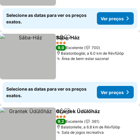
Selecione as datas para ver os preços
Ver preços
exatos.
Sába-Ház
Partilhar
Adicionar aos favoritos
3 Estrelas
9,0
Excelente
700
Balatonboglár, a 6.0 km de Révfülöp
Área de bem-estar sazonal
Selecione as datas para ver os preços
Ver preços
exatos.
Grantek Üdülőház
Partilhar
Adicionar aos favoritos
3 Estrelas
9,2
Excelente
361
Balatonlelle, a 6.8 km de Révfülöp
Sala de jogos recreativa