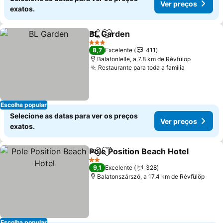
Ver preços
exatos.
BL Garden
Partilhar
Adicionar aos favoritos
3 Estrelas
8,7
Excelente
411
Balatonlelle, a 7.8 km de Révfülöp
Restaurante para toda a família
Escolha popular
Selecione as datas para ver os preços
Ver preços
exatos.
Pole Position Beach Hotel
Partilhar
Adicionar aos favoritos
2 Estrelas
9,1
Excelente
328
Balatonszárszó, a 17.4 km de Révfülöp
Escolha popular