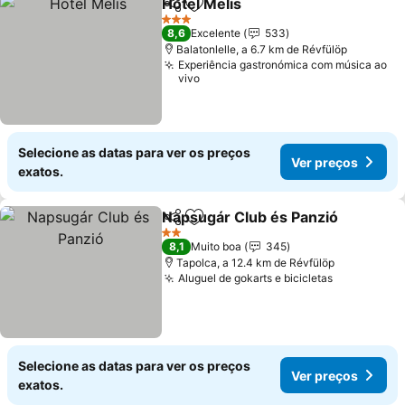
Hotel Melis
Partilhar
Adicionar aos favoritos
3 Estrelas
8,6
Excelente
533
Balatonlelle, a 6.7 km de Révfülöp
Experiência gastronómica com música ao
vivo
Selecione as datas para ver os preços
Ver preços
exatos.
Napsugár Club és Panzió
Partilhar
Adicionar aos favoritos
2 Estrelas
8,1
Muito boa
345
Tapolca, a 12.4 km de Révfülöp
Aluguel de gokarts e bicicletas
Selecione as datas para ver os preços
Ver preços
exatos.