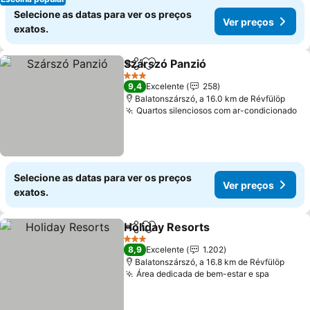
Selecione as datas para ver os preços
Ver preços
exatos.
Szárszó Panzió
Partilhar
Adicionar aos favoritos
3 Estrelas
9,4
Excelente
258
Balatonszárszó, a 16.0 km de Révfülöp
Quartos silenciosos com ar-condicionado
Selecione as datas para ver os preços
Ver preços
exatos.
Holiday Resorts
Partilhar
Adicionar aos favoritos
3 Estrelas
8,9
Excelente
1.202
Balatonszárszó, a 16.8 km de Révfülöp
Área dedicada de bem-estar e spa