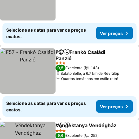
Selecione as datas para ver os preços
Ver preços
exatos.
F57 - Frankó Családi
Partilhar
Adicionar aos favoritos
Panzió
3 Estrelas
9,5
Excelente
143
Balatonlelle, a 6.7 km de Révfülöp
Quartos temáticos em estilo retrô
Selecione as datas para ver os preços
Ver preços
exatos.
Véndektanya Vendégház
Partilhar
Adicionar aos favoritos
3 Estrelas
9,6
Excelente
252