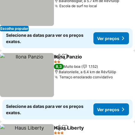
Balatonboglár, a 5.7 km de Révfülöp
Escola de surf no local
Escolha popular
Selecione as datas para ver os preços
Ver preços
exatos.
Ilona Panzio
Partilhar
Adicionar aos favoritos
2 Estrelas
8,3
Muito boa
1.152
Balatonlelle, a 6.4 km de Révfülöp
Terraço ensolarado convidativo
Selecione as datas para ver os preços
Ver preços
exatos.
Haus Liberty
Partilhar
Adicionar aos favoritos