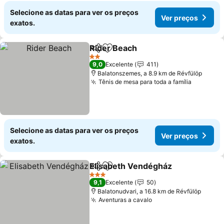
Selecione as datas para ver os preços
Ver preços
exatos.
Rider Beach
Partilhar
Adicionar aos favoritos
2 Estrelas
9,0
Excelente
411
Balatonszemes, a 8.9 km de Révfülöp
Tênis de mesa para toda a família
Selecione as datas para ver os preços
Ver preços
exatos.
Elisabeth Vendégház
Partilhar
Adicionar aos favoritos
3 Estrelas
9,1
Excelente
50
Balatonudvari, a 16.8 km de Révfülöp
Aventuras a cavalo