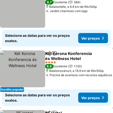
3 Estrelas
8,7
Excelente
584
Balatonlelle, a 6.9 km de Révfülöp
Jardim charmoso com lago
Selecione as datas para ver os preços
Ver preços
exatos.
Két Korona Konferencia
Partilhar
Adicionar aos favoritos
és Wellness Hotel
4 Estrelas
8,8
Excelente
1.150
Balatonszárszó, a 16.9 km de Révfülöp
Piscina de aventura com recursos aquáticos
Escolha popular
Selecione as datas para ver os preços
Ver preços
exatos.