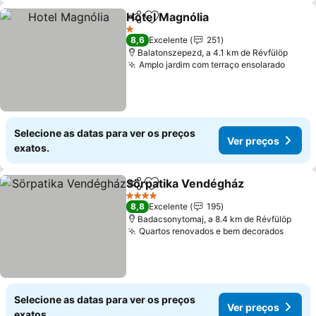
Hotel Magnólia
Partilhar
Adicionar aos favoritos
1 Estrelas
8,6
Excelente
251
Balatonszepezd, a 4.1 km de Révfülöp
Amplo jardim com terraço ensolarado
Selecione as datas para ver os preços
Ver preços
exatos.
Sörpatika Vendégház
Partilhar
Adicionar aos favoritos
4 Estrelas
8,8
Excelente
195
Badacsonytomaj, a 8.4 km de Révfülöp
Quartos renovados e bem decorados
Selecione as datas para ver os preços
Ver preços
exatos.