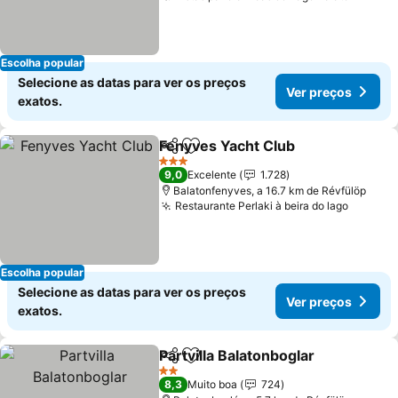
Escolha popular
Selecione as datas para ver os preços
Ver preços
exatos.
Fenyves Yacht Club
Partilhar
Adicionar aos favoritos
3 Estrelas
9,0
Excelente
1.728
Balatonfenyves, a 16.7 km de Révfülöp
Restaurante Perlaki à beira do lago
Escolha popular
Selecione as datas para ver os preços
Ver preços
exatos.
Partvilla Balatonboglar
Partilhar
Adicionar aos favoritos
2 Estrelas
8,3
Muito boa
724