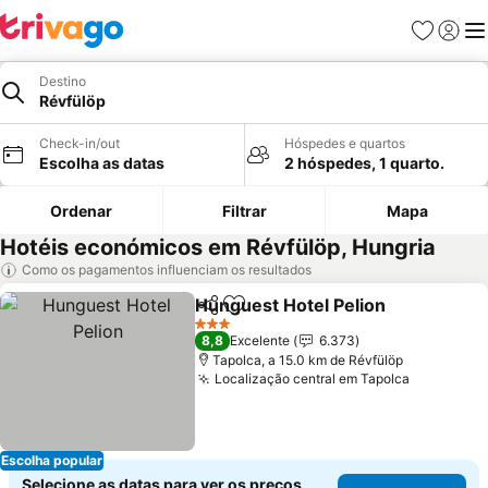
Favoritos
Iniciar
Me
Destino
Révfülöp
Check-in/out
Hóspedes e quartos
Escolha as datas
2 hóspedes, 1 quarto.
Ordenar
Filtrar
Mapa
Hotéis económicos em Révfülöp, Hungria
Como os pagamentos influenciam os resultados
Hunguest Hotel Pelion
Partilhar
Adicionar aos favoritos
3 Estrelas
8,8
Excelente
6.373
Tapolca, a 15.0 km de Révfülöp
Localização central em Tapolca
Escolha popular
Selecione as datas para ver os preços