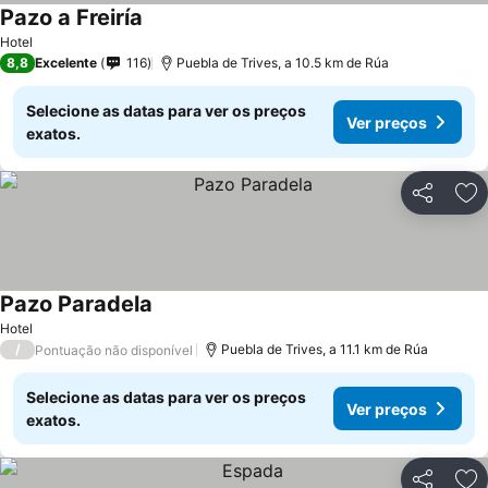
Pazo a Freiría
Hotel
8,8
Excelente
116
Puebla de Trives, a 10.5 km de Rúa
Selecione as datas para ver os preços
Ver preços
exatos.
Partilhar
Ad
Pazo Paradela
Hotel
/
Puebla de Trives, a 11.1 km de Rúa
Pontuação não disponível
Selecione as datas para ver os preços
Ver preços
exatos.