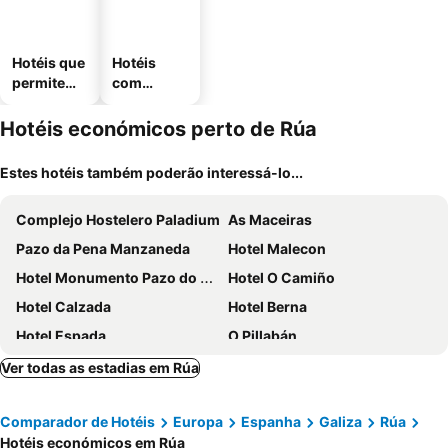
Hotéis que
Hotéis
permitem
com
animais
estaciona
mento
Hotéis económicos perto de Rúa
Estes hotéis também poderão interessá-lo...
Complejo Hostelero Paladium
As Maceiras
Pazo da Pena Manzaneda
Hotel Malecon
Hotel Monumento Pazo do Castro
Hotel O Camiño
Hotel Calzada
Hotel Berna
Hotel Espada
O Pillabán
Pazo a Freiría
Ver todas as estadias em Rúa
Comparador de Hotéis
Europa
Espanha
Galiza
Rúa
Hotéis económicos em Rúa