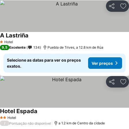
Partilhar
Ad
A Lastriña
Hotel
1 Estrelas
9,5
Excelente
134
Puebla de Trives, a 12.8 km de Rúa
Selecione as datas para ver os preços
Ver preços
exatos.
Partilhar
Ad
Hotel Espada
Hotel
2 Estrelas
/
a 1.2 km de Centro da cidade
Pontuação não disponível