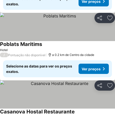
Ver preços
exatos.
Partilhar
Ad
Poblats Maritims
Hotel
/
a 0.2 km de Centro da cidade
Pontuação não disponível
Selecione as datas para ver os preços
Ver preços
exatos.
Partilhar
Ad
Casanova Hostal Restaurante