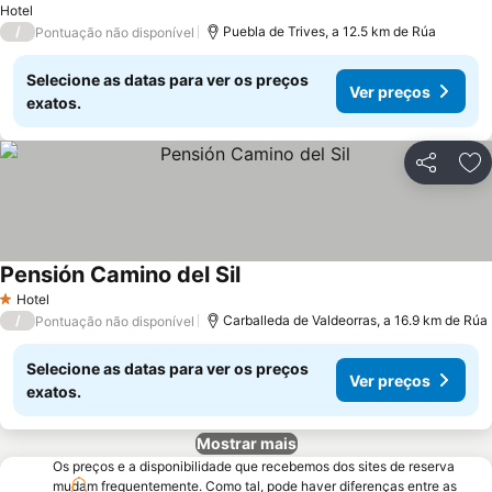
Hotel
/
Puebla de Trives, a 12.5 km de Rúa
Pontuação não disponível
Selecione as datas para ver os preços
Ver preços
exatos.
Partilhar
Ad
Pensión Camino del Sil
Hotel
1 Estrelas
/
Carballeda de Valdeorras, a 16.9 km de Rúa
Pontuação não disponível
Selecione as datas para ver os preços
Ver preços
exatos.
Mostrar mais
Os preços e a disponibilidade que recebemos dos sites de reserva
mudam frequentemente. Como tal, pode haver diferenças entre as