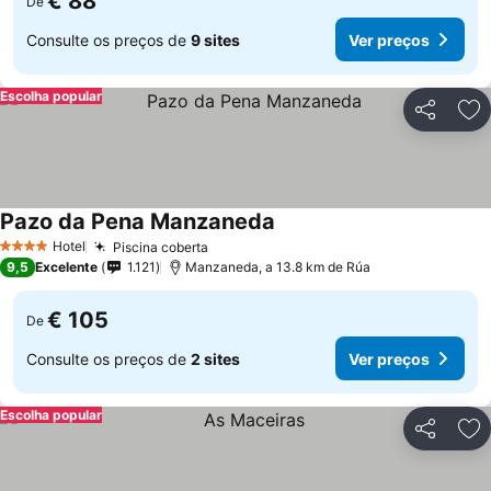
€ 88
De
Consulte os preços de
9 sites
Ver preços
Escolha popular
Partilhar
Ad
Pazo da Pena Manzaneda
Hotel
Piscina coberta
4 Estrelas
9,5
Excelente
1.121
Manzaneda, a 13.8 km de Rúa
€ 105
De
Consulte os preços de
2 sites
Ver preços
Escolha popular
Partilhar
Ad