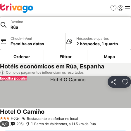
Favoritos
Iniciar
Me
Destino
Rúa
Check-in/out
Hóspedes e quartos
Escolha as datas
2 hóspedes, 1 quarto.
Ordenar
Filtrar
Mapa
Hotéis económicos em Rúa, Espanha
Como os pagamentos influenciam os resultados
Escolha popular
Partilhar
Ad
Hotel O Camiño
Hotel
Restaurante e café/bar no local
3 Estrelas
6,9
295
El Barco de Valdeorras, a 11.5 km de Rúa