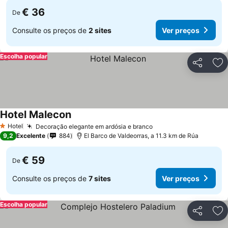
€ 36
De
Consulte os preços de
2 sites
Ver preços
Escolha popular
Partilhar
Ad
Hotel Malecon
Hotel
Decoração elegante em ardósia e branco
1 Estrelas
9,2
Excelente
884
El Barco de Valdeorras, a 11.3 km de Rúa
€ 59
De
Consulte os preços de
7 sites
Ver preços
Escolha popular
Partilhar
Ad