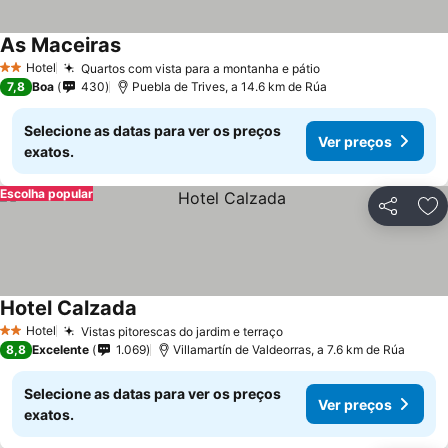
As Maceiras
Hotel
Quartos com vista para a montanha e pátio
2 Estrelas
7,8
Boa
430
Puebla de Trives, a 14.6 km de Rúa
Selecione as datas para ver os preços
Ver preços
exatos.
Escolha popular
Partilhar
Ad
Hotel Calzada
Hotel
Vistas pitorescas do jardim e terraço
2 Estrelas
8,8
Excelente
1.069
Villamartín de Valdeorras, a 7.6 km de Rúa
Selecione as datas para ver os preços
Ver preços
exatos.