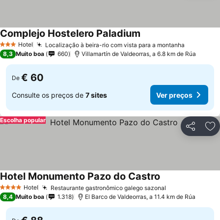
Complejo Hostelero Paladium
Hotel
Localização à beira-rio com vista para a montanha
3 Estrelas
8,3
Muito boa
660
Villamartín de Valdeorras, a 6.8 km de Rúa
€ 60
De
Consulte os preços de
7 sites
Ver preços
Escolha popular
Partilhar
Ad
Hotel Monumento Pazo do Castro
Hotel
Restaurante gastronômico galego sazonal
4 Estrelas
8,4
Muito boa
1.318
El Barco de Valdeorras, a 11.4 km de Rúa