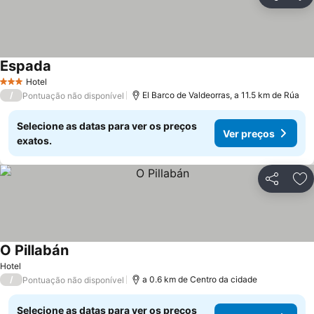
Partilhar
Ad
Espada
Hotel
3 Estrelas
/
El Barco de Valdeorras, a 11.5 km de Rúa
Pontuação não disponível
Selecione as datas para ver os preços
Ver preços
exatos.
Partilhar
Ad
O Pillabán
Hotel
/
a 0.6 km de Centro da cidade
Pontuação não disponível
Selecione as datas para ver os preços