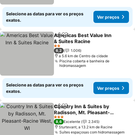
Selecione as datas para ver os preços
Ver preços
exatos.
Americas Best Value Inn
Partilhar
Adicionar aos favoritos
& Suites Racine
2 Estrelas
6,2
1.006
a 5.6 km de Centro da cidade
Piscina coberta e banheira de
hidromassagem
Selecione as datas para ver os preços
Ver preços
exatos.
Country Inn & Suites by
Partilhar
Adicionar aos favoritos
Radisson, Mt. Pleasant-
Racine West, WI
3 Estrelas
8,6
Excelente
2.345
Sturtevant, a 13.2 km de Racine
Suítes espaçosas com hidromassagem