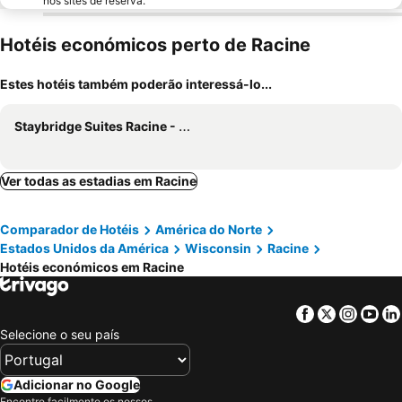
nos sites de reserva.
Hotéis económicos perto de Racine
Estes hotéis também poderão interessá-lo...
Staybridge Suites Racine - Mount Pleasant By Ihg
Ver todas as estadias em Racine
Comparador de Hotéis
América do Norte
Estados Unidos da América
Wisconsin
Racine
Hotéis económicos em Racine
Facebook
Twitter
Insta
Yo
Selecione o seu país
Adicionar no Google
Encontre facilmente os nossos