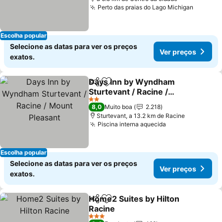
Perto das praias do Lago Michigan
Escolha popular
Selecione as datas para ver os preços
Ver preços
exatos.
Days Inn by Wyndham
Partilhar
Adicionar aos favoritos
Sturtevant / Racine /
Mount Pleasant
2 Estrelas
8,0
Muito boa
2.218
Sturtevant, a 13.2 km de Racine
Piscina interna aquecida
Escolha popular
Selecione as datas para ver os preços
Ver preços
exatos.
Home2 Suites by Hilton
Partilhar
Adicionar aos favoritos
Racine
3 Estrelas