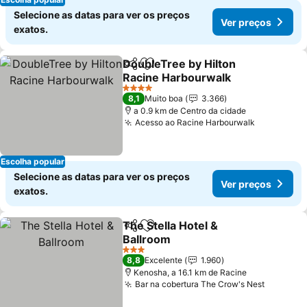
Selecione as datas para ver os preços
Ver preços
exatos.
DoubleTree by Hilton
Partilhar
Adicionar aos favoritos
Racine Harbourwalk
4 Estrelas
8,1
Muito boa
3.366
a 0.9 km de Centro da cidade
Acesso ao Racine Harbourwalk
Escolha popular
Selecione as datas para ver os preços
Ver preços
exatos.
The Stella Hotel &
Partilhar
Adicionar aos favoritos
Ballroom
3 Estrelas
8,8
Excelente
1.960
Kenosha, a 16.1 km de Racine
Bar na cobertura The Crow's Nest