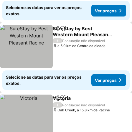
Selecione as datas para ver os preços
Ver preços
exatos.
SureStay by Best
Partilhar
Adicionar aos favoritos
Western Mount Pleasant
Racine
/
Pontuação não disponível
a 5.9 km de Centro da cidade
Selecione as datas para ver os preços
Ver preços
exatos.
Victoria
Partilhar
Adicionar aos favoritos
/
Pontuação não disponível
Oak Creek, a 15.8 km de Racine