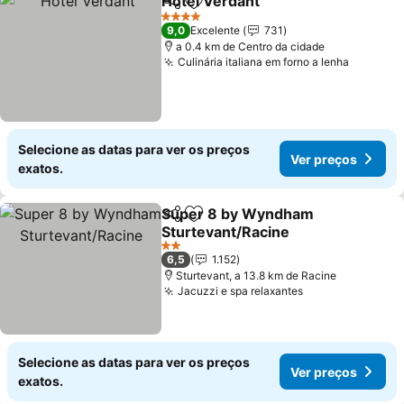
Hotel Verdant
Partilhar
Adicionar aos favoritos
4 Estrelas
9,0
Excelente
731
a 0.4 km de Centro da cidade
Culinária italiana em forno a lenha
Selecione as datas para ver os preços
Ver preços
exatos.
Super 8 by Wyndham
Partilhar
Adicionar aos favoritos
Sturtevant/Racine
2 Estrelas
6,5
1.152
Sturtevant, a 13.8 km de Racine
Jacuzzi e spa relaxantes
Selecione as datas para ver os preços
Ver preços
exatos.