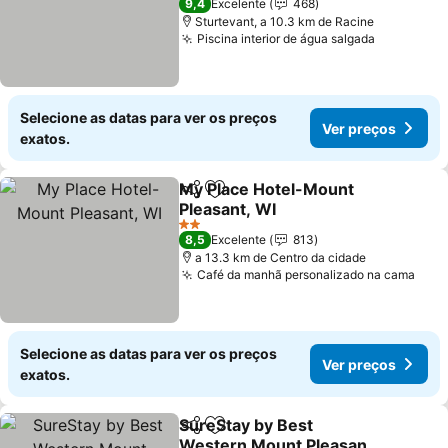
9,4
Excelente
468
Sturtevant, a 10.3 km de Racine
Piscina interior de água salgada
Selecione as datas para ver os preços
Ver preços
exatos.
My Place Hotel-Mount
Partilhar
Adicionar aos favoritos
Pleasant, WI
2 Estrelas
8,5
Excelente
813
a 13.3 km de Centro da cidade
Café da manhã personalizado na cama
Selecione as datas para ver os preços
Ver preços
exatos.
SureStay by Best
Partilhar
Adicionar aos favoritos
Western Mount Pleasant