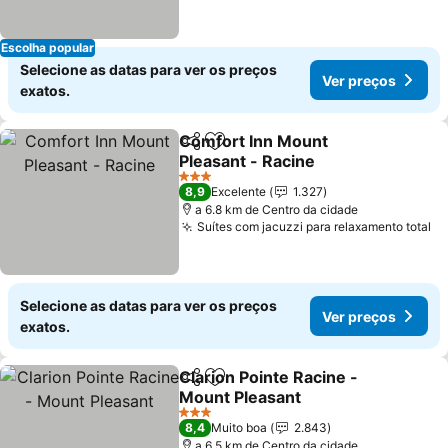
Escolha popular
Selecione as datas para ver os preços
Ver preços
exatos.
Comfort Inn Mount
Partilhar
Adicionar aos favoritos
Pleasant - Racine
3 Estrelas
8,9
Excelente
1.327
a 6.8 km de Centro da cidade
Suítes com jacuzzi para relaxamento total
Selecione as datas para ver os preços
Ver preços
exatos.
Clarion Pointe Racine -
Partilhar
Adicionar aos favoritos
Mount Pleasant
3 Estrelas
8,4
Muito boa
2.843
a 6.5 km de Centro da cidade