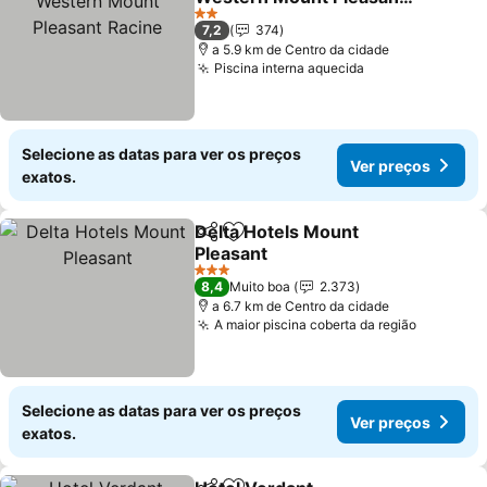
Racine
2 Estrelas
7,2
374
a 5.9 km de Centro da cidade
Piscina interna aquecida
Selecione as datas para ver os preços
Ver preços
exatos.
Delta Hotels Mount
Partilhar
Adicionar aos favoritos
Pleasant
3 Estrelas
8,4
Muito boa
2.373
a 6.7 km de Centro da cidade
A maior piscina coberta da região
Selecione as datas para ver os preços
Ver preços
exatos.