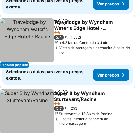
Selecione as datas para ver os preços
Ver preços
exatos.
Travelodge by Wyndham
Partilhar
Adicionar aos favoritos
Water's Edge Hotel -
Racine
2 Estrelas
5,4
1.532
a 4.2 km de Centro da cidade
Vistas da barragem e cachoeira à beira do
rio
Escolha popular
Selecione as datas para ver os preços
Ver preços
exatos.
Super 8 by Wyndham
Partilhar
Adicionar aos favoritos
Sturtevant/Racine
2 Estrelas
5,7
253
Sturtevant, a 13.8 km de Racine
Piscina interior e banheira de
hidromassagem