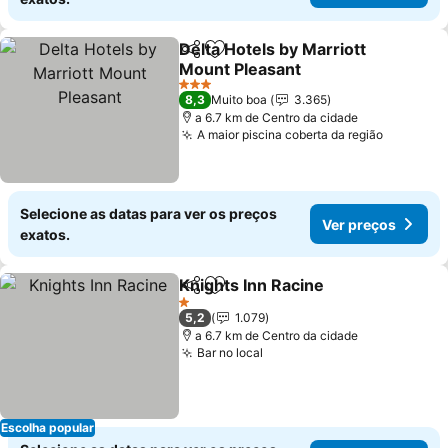
Delta Hotels by Marriott
Partilhar
Adicionar aos favoritos
Mount Pleasant
3 Estrelas
8,3
Muito boa
3.365
a 6.7 km de Centro da cidade
A maior piscina coberta da região
Selecione as datas para ver os preços
Ver preços
exatos.
Knights Inn Racine
Partilhar
Adicionar aos favoritos
1 Estrelas
5,2
1.079
a 6.7 km de Centro da cidade
Bar no local
Escolha popular