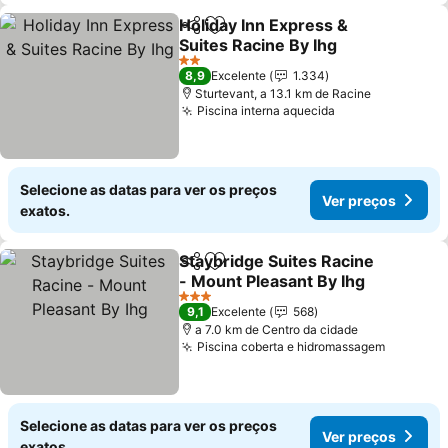
Holiday Inn Express &
Partilhar
Adicionar aos favoritos
Suites Racine By Ihg
2 Estrelas
8,9
Excelente
1.334
Sturtevant, a 13.1 km de Racine
Piscina interna aquecida
Selecione as datas para ver os preços
Ver preços
exatos.
Staybridge Suites Racine
Partilhar
Adicionar aos favoritos
- Mount Pleasant By Ihg
3 Estrelas
9,1
Excelente
568
a 7.0 km de Centro da cidade
Piscina coberta e hidromassagem
Selecione as datas para ver os preços
Ver preços
exatos.