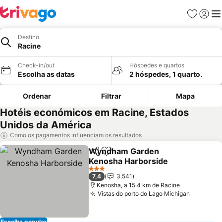
Favoritos
Iniciar
Me
Destino
Racine
Check-in/out
Hóspedes e quartos
Escolha as datas
2 hóspedes, 1 quarto.
Ordenar
Filtrar
Mapa
Hotéis económicos em Racine, Estados
Unidos da América
Como os pagamentos influenciam os resultados
Wyndham Garden
Partilhar
Adicionar aos favoritos
Kenosha Harborside
3 Estrelas
7,4
3.541
Kenosha, a 15.4 km de Racine
Vistas do porto do Lago Michigan
Escolha popular