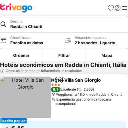
Favoritos
Iniciar
Me
Destino
Radda in Chianti
Check-in/out
Hóspedes e quartos
Escolha as datas
2 hóspedes, 1 quarto.
Ordenar
Filtrar
Mapa
Hotéis económicos em Radda in Chianti, Itália
Como os pagamentos influenciam os resultados
Hotel Villa San Giorgio
Partilhar
Adicionar aos favoritos
3 Estrelas
8,9
Excelente
2.863
Poggibonsi, a 16.0 km de Radda in Chianti
Experiência gastronômica toscana
excepcional
Escolha popular