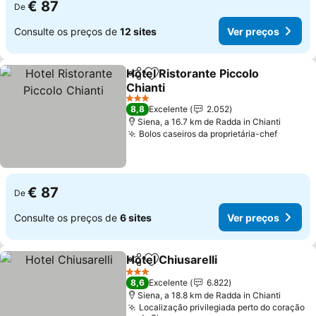
€ 87
De
Consulte os preços de
12 sites
Ver preços
Hotel Ristorante Piccolo
Partilhar
Adicionar aos favoritos
Chianti
3 Estrelas
8,8
Excelente
2.052
Siena, a 16.7 km de Radda in Chianti
Bolos caseiros da proprietária-chef
€ 87
De
Consulte os preços de
6 sites
Ver preços
Hotel Chiusarelli
Partilhar
Adicionar aos favoritos
3 Estrelas
8,6
Excelente
6.822
Siena, a 18.8 km de Radda in Chianti
Localização privilegiada perto do coração