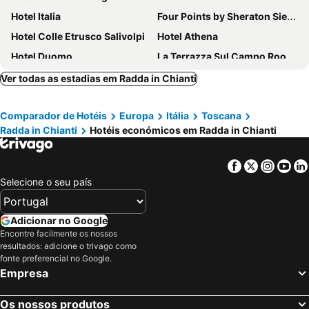
Hotel Italia
Four Points by Sheraton Siena
Hotel Colle Etrusco Salivolpi
Hotel Athena
Hotel Duomo
La Terrazza Sul Campo Rooming House
Villa San Filippo
Hotel Minerva
Ver todas as estadias em Radda in Chianti
Hotel Il Giardino
Piccolo Hotel Etruria
Comparador de Hotéis
Europa
Itália
Toscana
Arcobaleno Boutique Hotel Siena
Hotel Moderno
Radda in Chianti
Hotéis económicos em Radda in Chianti
Il Chiostro del Carmine
Albergo Cannon d'Oro
Alma Domus
Palazzo Ravizza
Facebook
Twitter
Insta
Yo
Dievole Wine Resort
Borgo di Cortefreda
Selecione o seu país
Hotel Ristorante Alcide
Grand Hotel Continental Siena - Starhotels Collezione
Al Mercato B&B
Castello Di Meleto
Adicionar no Google
Encontre facilmente os nossos
Castello di Fonterutoli
Borgo Scopeto Wine & Country Relais
resultados: adicione o trivago como
Castello Vicchiomaggio
Sangallo Park Hotel
fonte preferencial no Google.
Empresa
Hotel Il Piccolo Castello
La Villa di STR
Pieve Aldina
Villa Cristina
Os nossos produtos