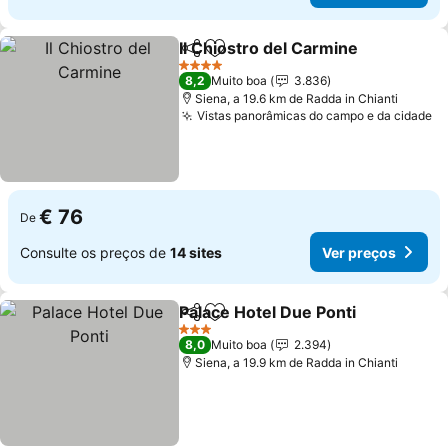
Il Chiostro del Carmine
Partilhar
Adicionar aos favoritos
4 Estrelas
8,2
Muito boa
3.836
Siena, a 19.6 km de Radda in Chianti
Vistas panorâmicas do campo e da cidade
€ 76
De
Consulte os preços de
14 sites
Ver preços
Palace Hotel Due Ponti
Partilhar
Adicionar aos favoritos
3 Estrelas
8,0
Muito boa
2.394
Siena, a 19.9 km de Radda in Chianti