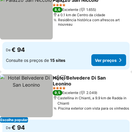
Palazzo San Niccolò
Partilhar
Adicionar aos favoritos
4 Estrelas
8,6
Excelente
1.655
a 0.1 km de Centro da cidade
Residência histórica com afrescos art
nouveau
€ 94
De
Consulte os preços de
15 sites
Ver preços
Hotel Belvedere Di San
Partilhar
Adicionar aos favoritos
Leonino
4 Estrelas
9,5
Excelente
2.049
Castellina in Chianti, a 9.9 km de Radda in
Chianti
Piscina exterior com vista para os vinhedos
Escolha popular
€ 94
De