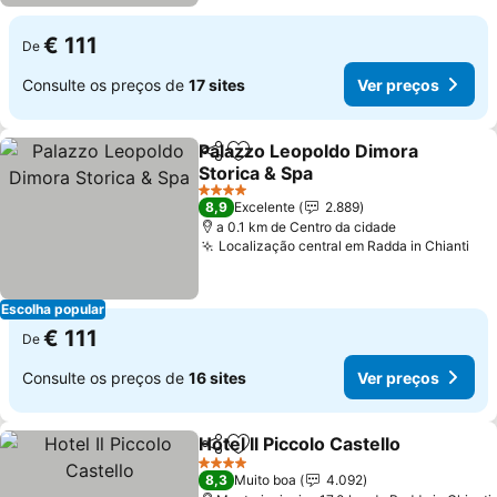
€ 111
De
Consulte os preços de
17 sites
Ver preços
Palazzo Leopoldo Dimora
Partilhar
Adicionar aos favoritos
Storica & Spa
4 Estrelas
8,9
Excelente
2.889
a 0.1 km de Centro da cidade
Localização central em Radda in Chianti
Escolha popular
€ 111
De
Consulte os preços de
16 sites
Ver preços
Hotel Il Piccolo Castello
Partilhar
Adicionar aos favoritos
4 Estrelas
8,3
Muito boa
4.092