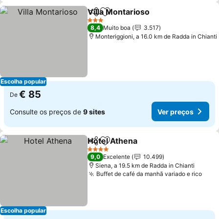
Villa Montarioso
Partilhar
Adicionar aos favoritos
3 Estrelas
8,4
Muito boa
3.517
Monteriggioni, a 16.0 km de Radda in Chianti
Escolha popular
€ 85
De
Consulte os preços de
9 sites
Ver preços
Hotel Athena
Partilhar
Adicionar aos favoritos
4 Estrelas
9,0
Excelente
10.499
Siena, a 19.5 km de Radda in Chianti
Buffet de café da manhã variado e rico
Escolha popular