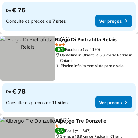
€ 76
De
Consulte os preços de
7 sites
Ver preços
Borgo Di Pietrafitta Relais
Partilhar
Adicionar aos favoritos
3 Estrelas
9,1
Excelente
1.150
Castellina in Chianti, a 5.8 km de Radda in
Chianti
Piscina infinita com vista para o vale
€ 78
De
Consulte os preços de
11 sites
Ver preços
Albergo Tre Donzelle
Partilhar
Adicionar aos favoritos
1 Estrelas
7,6
Boa
1.647
Siena, a 18.9 km de Radda in Chianti