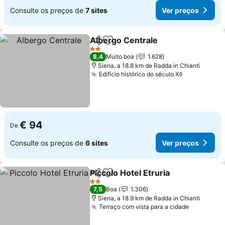
Consulte os preços de
7 sites
Ver preços
Albergo Centrale
Partilhar
Adicionar aos favoritos
2 Estrelas
8,4
Muito boa
1.628
Siena, a 18.8 km de Radda in Chianti
Edifício histórico do século XII
€ 94
De
Consulte os preços de
6 sites
Ver preços
Piccolo Hotel Etruria
Partilhar
Adicionar aos favoritos
2 Estrelas
7,5
Boa
1.306
Siena, a 18.9 km de Radda in Chianti
Terraço com vista para a cidade