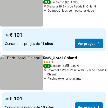
4 Estrelas
9,1
Excelente
4.929
Siena, a 19.5 km de Radda in Chianti
Quartos únicos com personalidade
€ 101
De
Consulte os preços de
11 sites
Ver preços
Park Hotel Chianti
Partilhar
Adicionar aos favoritos
4 Estrelas
8,8
Excelente
2.997
Tavarnelle Val di Pesa, a 18.5 km de Radda in
Chianti
Piscina exterior relaxante
€ 101
De
Consulte os preços de
10 sites
Ver preços