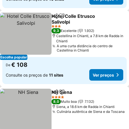
Hotel Colle Etrusco
Partilhar
Adicionar aos favoritos
Salivolpi
3 Estrelas
9,3
Excelente
1.932
Castellina in Chianti, a 7.8 km de Radda in
Chianti
A uma curta distância do centro de
Castellina in Chianti
Escolha popular
€ 108
De
Consulte os preços de
11 sites
Ver preços
NH Siena
Partilhar
Adicionar aos favoritos
4 Estrelas
8,0
Muito boa
7.132
Siena, a 18.6 km de Radda in Chianti
Culinária autêntica de Siena e da Toscana