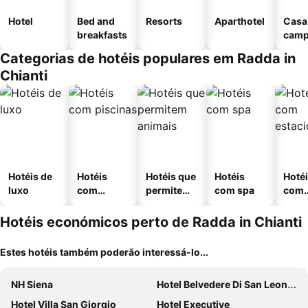
Hotel
Bed and
Resorts
Aparthotel
Casa
breakfasts
cam
Categorias de hotéis populares em Radda in
Chianti
Hotéis de
Hotéis
Hotéis que
Hotéis
Hoté
luxo
com
permitem
com spa
com
piscinas
animais
esta
ment
Hotéis económicos perto de Radda in Chianti
Estes hotéis também poderão interessá-lo...
NH Siena
Hotel Belvedere Di San Leonino
Hotel Villa San Giorgio
Hotel Executive