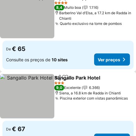
Partilhar
Adicionar aos favoritos
4 Estrelas
8,4
Muito boa
1.116
Barberino Val d'Elsa, a 17.2 km de Radda in
Chianti
Quarto exclusivo na torre de pombos
€ 65
De
Consulte os preços de
10 sites
Ver preços
Sangallo Park Hotel
Partilhar
Adicionar aos favoritos
3 Estrelas
9,0
Excelente
6.366
Siena, a 16.8 km de Radda in Chianti
Piscina exterior com vistas panorâmicas
€ 67
De