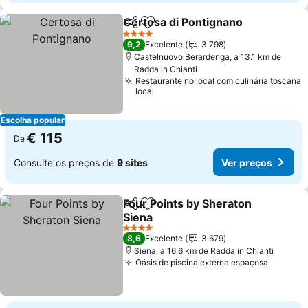
Certosa di Pontignano
Partilhar
Adicionar aos favoritos
4 Estrelas
9,2
Excelente
3.798
Castelnuovo Berardenga, a 13.1 km de
Radda in Chianti
Restaurante no local com culinária toscana
local
Escolha popular
€ 115
De
Consulte os preços de
9 sites
Ver preços
Four Points by Sheraton
Partilhar
Adicionar aos favoritos
Siena
4 Estrelas
8,6
Excelente
3.679
Siena, a 16.6 km de Radda in Chianti
Oásis de piscina externa espaçosa