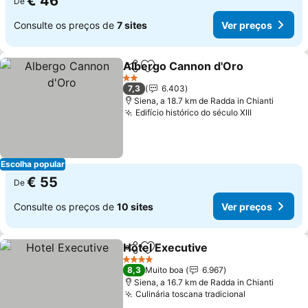
€ 46
De
Consulte os preços de
7 sites
Ver preços
Albergo Cannon d'Oro
Partilhar
Adicionar aos favoritos
2 Estrelas
7,3
6.403
Siena, a 18.7 km de Radda in Chianti
Edifício histórico do século XIII
Escolha popular
€ 55
De
Consulte os preços de
10 sites
Ver preços
Hotel Executive
Partilhar
Adicionar aos favoritos
4 Estrelas
8,3
Muito boa
6.967
Siena, a 16.7 km de Radda in Chianti
Culinária toscana tradicional