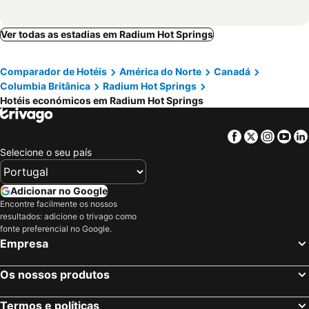
Ver todas as estadias em Radium Hot Springs
Comparador de Hotéis
América do Norte
Canadá
Columbia Britânica
Radium Hot Springs
Hotéis económicos em Radium Hot Springs
Facebook
Twitter
Insta
Yo
Selecione o seu país
Adicionar no Google
Encontre facilmente os nossos
resultados: adicione o trivago como
fonte preferencial no Google.
Empresa
Os nossos produtos
Termos e políticas