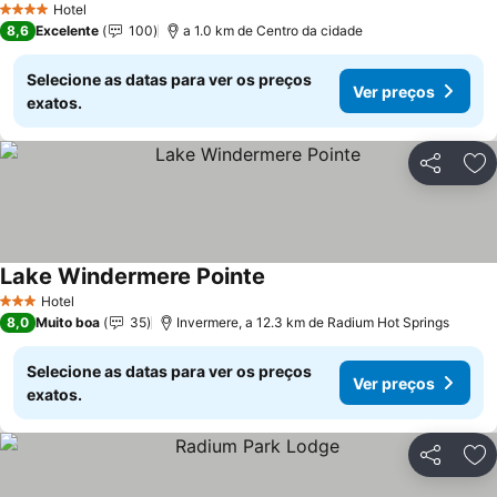
Hotel
4 Estrelas
8,6
Excelente
100
a 1.0 km de Centro da cidade
Selecione as datas para ver os preços
Ver preços
exatos.
Partilhar
Ad
Lake Windermere Pointe
Hotel
3 Estrelas
8,0
Muito boa
35
Invermere, a 12.3 km de Radium Hot Springs
Selecione as datas para ver os preços
Ver preços
exatos.
Partilhar
Ad