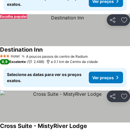
Ver preços
exatos.
Escolha popular
Partilhar
Ad
Destination Inn
Hotel
A poucos passos do centro de Radium
3 Estrelas
8,9
Excelente
2.488
a 0.1 km de Centro da cidade
Selecione as datas para ver os preços
Ver preços
exatos.
Partilhar
Ad
Cross Suite - MistyRiver Lodge