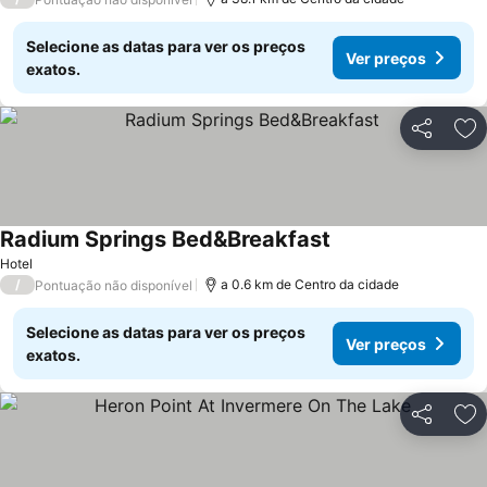
Selecione as datas para ver os preços
Ver preços
exatos.
Partilhar
Ad
Radium Springs Bed&Breakfast
Hotel
/
a 0.6 km de Centro da cidade
Pontuação não disponível
Selecione as datas para ver os preços
Ver preços
exatos.
Partilhar
Ad