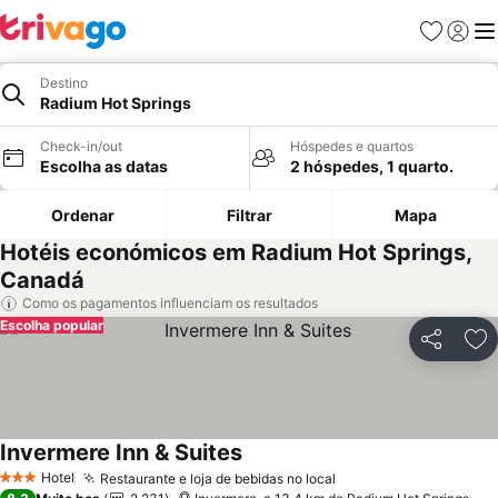
Favoritos
Iniciar
Me
Destino
Radium Hot Springs
Check-in/out
Hóspedes e quartos
Escolha as datas
2 hóspedes, 1 quarto.
Ordenar
Filtrar
Mapa
Hotéis económicos em Radium Hot Springs,
Canadá
Como os pagamentos influenciam os resultados
Escolha popular
Partilhar
Ad
Invermere Inn & Suites
Hotel
Restaurante e loja de bebidas no local
3 Estrelas