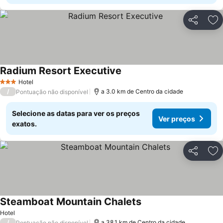
Partilhar
Ad
Radium Resort Executive
Hotel
3 Estrelas
/
a 3.0 km de Centro da cidade
Pontuação não disponível
Selecione as datas para ver os preços
Ver preços
exatos.
Partilhar
Ad
Steamboat Mountain Chalets
Hotel
/
a 38.1 km de Centro da cidade
Pontuação não disponível