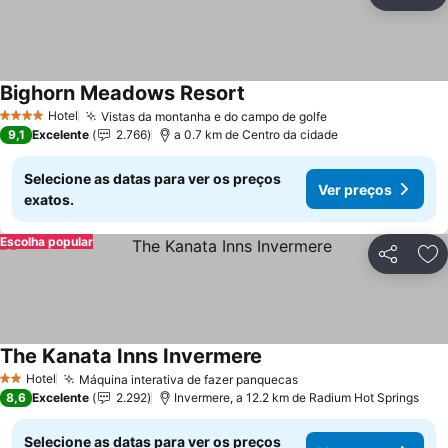
Partilhar
Ad
Bighorn Meadows Resort
Hotel
Vistas da montanha e do campo de golfe
4 Estrelas
9,1
Excelente
2.766
a 0.7 km de Centro da cidade
Selecione as datas para ver os preços
Ver preços
exatos.
Escolha popular
Partilhar
Ad
The Kanata Inns Invermere
Hotel
Máquina interativa de fazer panquecas
2 Estrelas
8,6
Excelente
2.292
Invermere, a 12.2 km de Radium Hot Springs
Selecione as datas para ver os preços