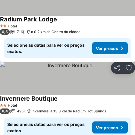
Radium Park Lodge
Hotel
2 Estrelas
6,5
716
a 0.2 km de Centro da cidade
Selecione as datas para ver os preços
Ver preços
exatos.
Partilhar
Ad
Invermere Boutique
Hotel
2 Estrelas
6,4
495
Invermere, a 13.3 km de Radium Hot Springs
Selecione as datas para ver os preços
Ver preços
exatos.