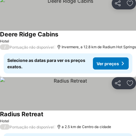
Partilhar
Ad
Deere Ridge Cabins
Hotel
/
Invermere, a 12.8 km de Radium Hot Springs
Pontuação não disponível
Selecione as datas para ver os preços
Ver preços
exatos.
Partilhar
Ad
Radius Retreat
Hotel
/
a 2.5 km de Centro da cidade
Pontuação não disponível