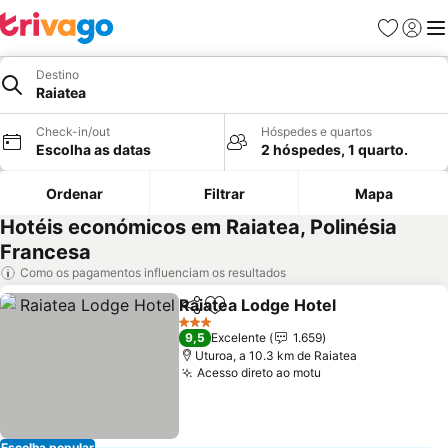
Favoritos
Iniciar
Me
Destino
Raiatea
Check-in/out
Hóspedes e quartos
Escolha as datas
2 hóspedes, 1 quarto.
Ordenar
Filtrar
Mapa
Hotéis económicos em Raiatea, Polinésia
Francesa
Como os pagamentos influenciam os resultados
Raiatea Lodge Hotel
Partilhar
Adicionar aos favoritos
3 Estrelas
9,5
Excelente
1.659
Uturoa, a 10.3 km de Raiatea
Acesso direto ao motu
Escolha popular