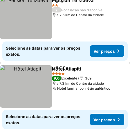
Pension Te Maeva
Partilhar
Adicionar aos favoritos
2 Estrelas
/
Pontuação não disponível
a 2.6 km de Centro da cidade
Selecione as datas para ver os preços
Ver preços
exatos.
Hôtel Atiapiti
Partilhar
Adicionar aos favoritos
4 Estrelas
9,0
Excelente
369
a 7.3 km de Centro da cidade
Hotel familiar polinésio autêntico
Selecione as datas para ver os preços
Ver preços
exatos.