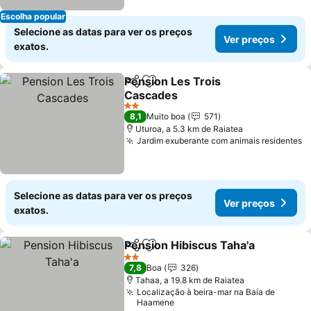
Escolha popular
Selecione as datas para ver os preços
Ver preços
exatos.
Pension Les Trois
Partilhar
Adicionar aos favoritos
Cascades
2 Estrelas
8,1
Muito boa
571
Uturoa, a 5.3 km de Raiatea
Jardim exuberante com animais residentes
Selecione as datas para ver os preços
Ver preços
exatos.
Pension Hibiscus Taha'a
Partilhar
Adicionar aos favoritos
2 Estrelas
7,8
Boa
326
Tahaa, a 19.8 km de Raiatea
Localização à beira-mar na Baía de
Haamene