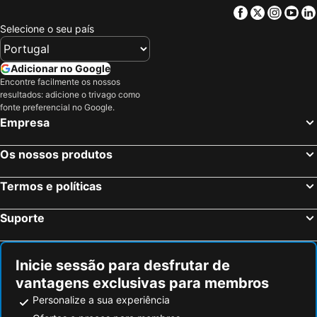
Facebook
Twitter
Insta
Yo
Selecione o seu país
Adicionar no Google
Encontre facilmente os nossos
resultados: adicione o trivago como
fonte preferencial no Google.
Empresa
Os nossos produtos
Termos e políticas
Suporte
Inicie sessão para desfrutar de
vantagens exclusivas para membros
Personalize a sua experiência