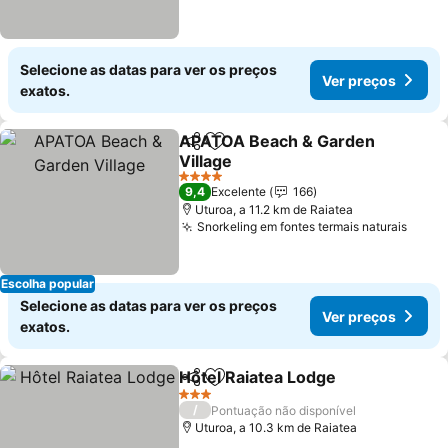
Selecione as datas para ver os preços
Ver preços
exatos.
APATOA Beach & Garden
Partilhar
Adicionar aos favoritos
Village
4 Estrelas
9,4
Excelente
166
Uturoa, a 11.2 km de Raiatea
Snorkeling em fontes termais naturais
Escolha popular
Selecione as datas para ver os preços
Ver preços
exatos.
Hôtel Raiatea Lodge
Partilhar
Adicionar aos favoritos
3 Estrelas
/
Pontuação não disponível
Uturoa, a 10.3 km de Raiatea