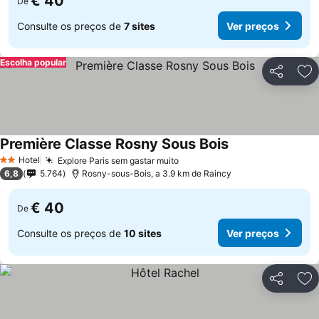
€ 40
De
Consulte os preços de
7 sites
Ver preços
Escolha popular
Partilhar
Ad
Première Classe Rosny Sous Bois
Hotel
Explore Paris sem gastar muito
2 Estrelas
6,8
5.764
Rosny-sous-Bois, a 3.9 km de Raincy
€ 40
De
Consulte os preços de
10 sites
Ver preços
Partilhar
Ad