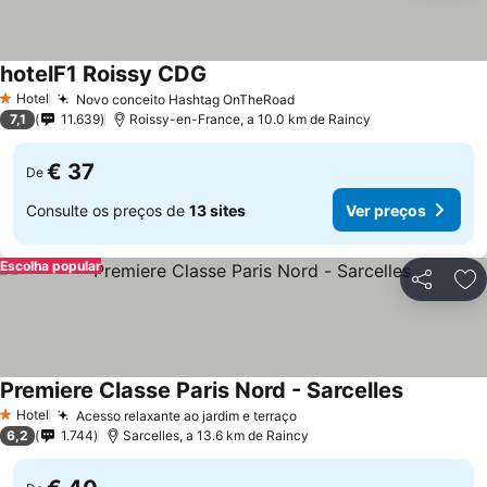
hotelF1 Roissy CDG
Hotel
Novo conceito Hashtag OnTheRoad
1 Estrelas
7,1
11.639
Roissy-en-France, a 10.0 km de Raincy
€ 37
De
Consulte os preços de
13 sites
Ver preços
Escolha popular
Partilhar
Ad
Premiere Classe Paris Nord - Sarcelles
Hotel
Acesso relaxante ao jardim e terraço
1 Estrelas
6,2
1.744
Sarcelles, a 13.6 km de Raincy