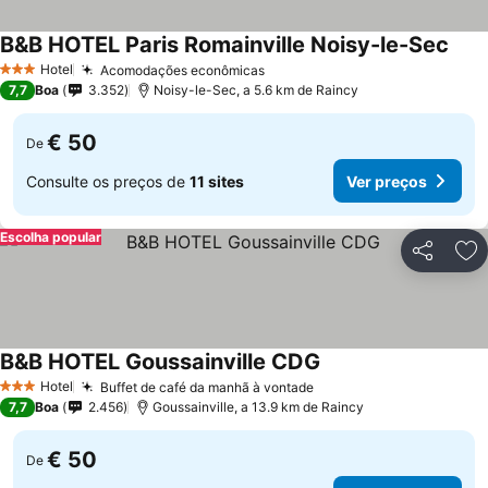
B&B HOTEL Paris Romainville Noisy-le-Sec
Hotel
Acomodações econômicas
3 Estrelas
7,7
Boa
3.352
Noisy-le-Sec, a 5.6 km de Raincy
€ 50
De
Consulte os preços de
11 sites
Ver preços
Escolha popular
Partilhar
Ad
B&B HOTEL Goussainville CDG
Hotel
Buffet de café da manhã à vontade
3 Estrelas
7,7
Boa
2.456
Goussainville, a 13.9 km de Raincy
€ 50
De