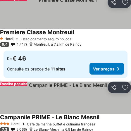
Partilhar
Ad
Premiere Classe Montreuil
Hotel
Estacionamento seguro no local
1 Estrelas
6,4
4.417
Montreuil, a 7.2 km de Raincy
€ 46
De
Consulte os preços de
11 sites
Ver preços
Escolha popular
Partilhar
Ad
Campanile PRIME - Le Blanc Mesnil
Hotel
Café da manhã buffet e culinária francesa
3 Estrelas
7,3
5.066
Le Blanc-Mesnil, a 6.9 km de Raincy