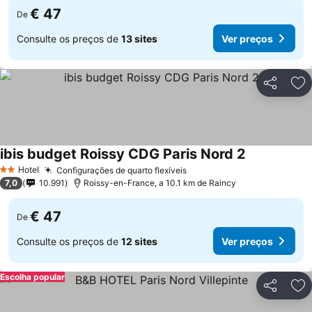
€ 47
De
Consulte os preços de
13 sites
Ver preços
Partilhar
Ad
ibis budget Roissy CDG Paris Nord 2
Hotel
Configurações de quarto flexíveis
2 Estrelas
7,0
10.991
Roissy-en-France, a 10.1 km de Raincy
€ 47
De
Consulte os preços de
12 sites
Ver preços
Escolha popular
Partilhar
Ad