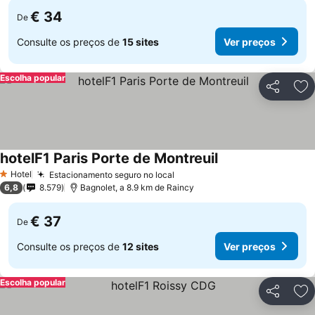
€ 34
De
Consulte os preços de
15 sites
Ver preços
Escolha popular
Partilhar
Ad
hotelF1 Paris Porte de Montreuil
Hotel
Estacionamento seguro no local
1 Estrelas
6,8
8.579
Bagnolet, a 8.9 km de Raincy
€ 37
De
Consulte os preços de
12 sites
Ver preços
Escolha popular
Partilhar
Ad