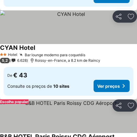
Partilhar
Ad
CYAN Hotel
Hotel
Bar lounge moderno para coquetéis
2 Estrelas
5,2
6.628
Roissy-en-France, a 8.2 km de Raincy
€ 43
De
Consulte os preços de
10 sites
Ver preços
Escolha popular
Partilhar
Ad
B&B HOTEL Paris Roissy CDG Aéroport