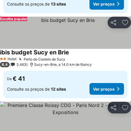
Consulte os preços de
13 sites
Ver preços
Escolha popular
Partilhar
Ad
ibis budget Sucy en Brie
Hotel
Perto do Castelo de Sucy
2 Estrelas
6,4
3.463
Sucy-en-Brie, a 14.0 km de Raincy
€ 41
De
Consulte os preços de
12 sites
Ver preços
Partilhar
Ad