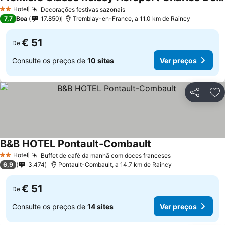
Hotel
Decorações festivas sazonais
2 Estrelas
7,7
Boa
17.850
Tremblay-en-France, a 11.0 km de Raincy
€ 51
De
Consulte os preços de
10 sites
Ver preços
Partilhar
Ad
B&B HOTEL Pontault-Combault
Hotel
Buffet de café da manhã com doces franceses
2 Estrelas
6,9
3.474
Pontault-Combault, a 14.7 km de Raincy
€ 51
De
Consulte os preços de
14 sites
Ver preços