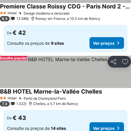
Premiere Classe Roissy CDG - Paris Nord 2 - Parc des Expositions
Hotel
Design moderno e renovado
2 Estrelas
6,5
13.586
Roissy-en-France, a 10.0 km de Raincy
€ 42
De
Consulte os preços de
9 sites
Ver preços
Escolha popular
Partilhar
Ad
B&B HOTEL Marne-la-Vallée Chelles
Hotel
Perto da Disneyland Paris
2 Estrelas
7,3
1.322
Chelles, a 5.7 km de Raincy
€ 43
De
Consulte os preços de
14 sites
Ver preços