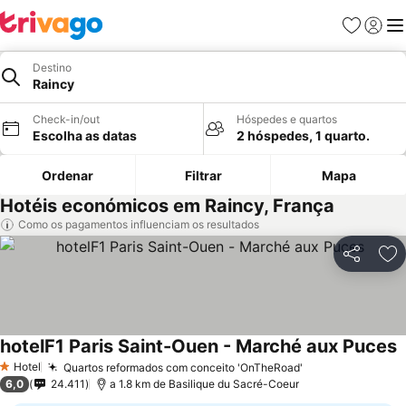
Favoritos
Iniciar
Me
Destino
Raincy
Check-in/out
Hóspedes e quartos
Escolha as datas
2 hóspedes, 1 quarto.
Ordenar
Filtrar
Mapa
Hotéis económicos em Raincy, França
Como os pagamentos influenciam os resultados
Partilhar
Ad
hotelF1 Paris Saint-Ouen - Marché aux Puces
Hotel
Quartos reformados com conceito 'OnTheRoad'
1 Estrelas
6,0
24.411
a 1.8 km de Basilique du Sacré-Coeur