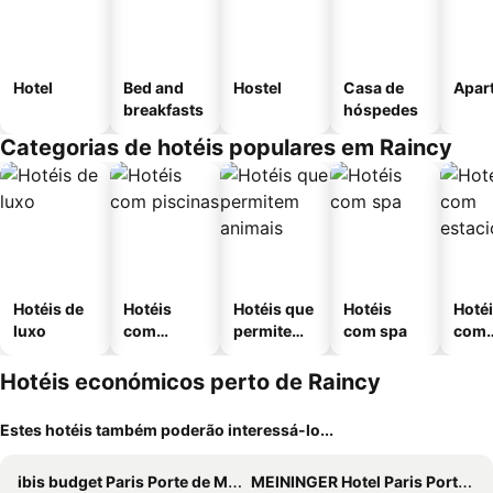
Hotel
Bed and
Hostel
Casa de
Apar
breakfasts
hóspedes
Categorias de hotéis populares em Raincy
Hotéis de
Hotéis
Hotéis que
Hotéis
Hoté
luxo
com
permitem
com spa
com
piscinas
animais
esta
ment
Hotéis económicos perto de Raincy
Estes hotéis também poderão interessá-lo...
ibis budget Paris Porte de Montmartre
MEININGER Hotel Paris Porte De Vincennes