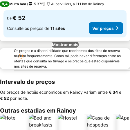
2 Estrelas
8,4
Muito boa
5.375
Aubervilliers, a 11.1 km de Raincy
€ 52
De
Consulte os preços de
11 sites
Ver preços
Mostrar mais
Os preços e a disponibilidade que recebemos dos sites de reserva
mudam frequentemente. Como tal, pode haver diferenças entre as
ofertas que consulta no trivago e os preços que estão disponíveis
nos sites de reserva.
Intervalo de preços
Os preços de hotéis económicos em Raincy variam entre
‎€ 34
e
‎€ 52
por noite.
Outras estadias em Raincy