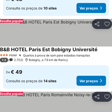
Consulte os preços de
10 sites
Ver preços
Escolha popular
Partilhar
Ad
B&B HOTEL Paris Est Bobigny Université
Hotel
Quartos à prova de som para estadias tranquilas
3 Estrelas
7,2
2.702
Bobigny, a 7.6 km de Raincy
€ 49
De
Consulte os preços de
14 sites
Ver preços
Escolha popular
Partilhar
Ad