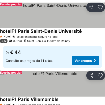
Escolha popular
Partilhar
Ad
hotelF1 Paris Saint-Denis Université
Hotel
Estacionamento seguro no local
1 Estrelas
5,5
3.823
Saint-Denis, a 11.8 km de Raincy
€ 44
De
Consulte os preços de
11 sites
Ver preços
Escolha popular
Partilhar
Ad
hotelF1 Paris Villemomble
Hotel
Quartos renovados e econômicos