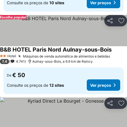
Consulte os preços de
10 sites
Ver preços
Escolha popular
Partilhar
Ad
B&B HOTEL Paris Nord Aulnay-sous-Bois
Hotel
Máquinas de venda automática de alimentos e bebidas
2 Estrelas
7,4
4.741
Aulnay-sous-Bois, a 6.6 km de Raincy
€ 50
De
Consulte os preços de
12 sites
Ver preços
Partilhar
Ad