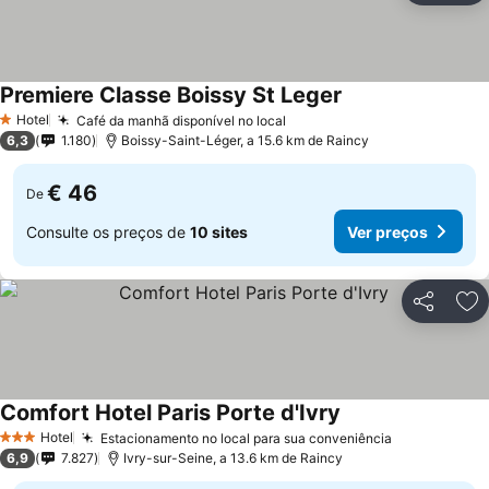
Premiere Classe Boissy St Leger
Hotel
Café da manhã disponível no local
1 Estrelas
6,3
1.180
Boissy-Saint-Léger, a 15.6 km de Raincy
€ 46
De
Consulte os preços de
10 sites
Ver preços
Partilhar
Ad
Comfort Hotel Paris Porte d'Ivry
Hotel
Estacionamento no local para sua conveniência
3 Estrelas
6,9
7.827
Ivry-sur-Seine, a 13.6 km de Raincy