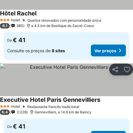
Hôtel Rachel
Hotel
Quartos renovados com personalidade única
3 Estrelas
6,1
980
a 4.5 km de Basilique du Sacré-Coeur
€ 41
De
Consulte os preços de
8 sites
Ver preços
Partilhar
Ad
Executive Hotel Paris Gennevilliers
Hotel
Restaurante francês tradicional
3 Estrelas
6,4
3.028
Gennevilliers, a 14.6 km de Raincy
€ 41
De