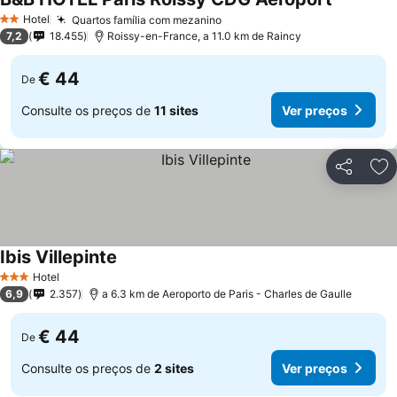
Hotel
Quartos família com mezanino
2 Estrelas
7,2
18.455
Roissy-en-France, a 11.0 km de Raincy
€ 44
De
Consulte os preços de
11 sites
Ver preços
Partilhar
Ad
Ibis Villepinte
Hotel
3 Estrelas
6,9
2.357
a 6.3 km de Aeroporto de Paris - Charles de Gaulle
€ 44
De
Consulte os preços de
2 sites
Ver preços