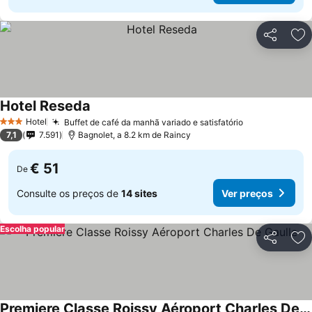
Partilhar
Ad
Hotel Reseda
Hotel
Buffet de café da manhã variado e satisfatório
3 Estrelas
7,1
7.591
Bagnolet, a 8.2 km de Raincy
€ 51
De
Consulte os preços de
14 sites
Ver preços
Escolha popular
Partilhar
Ad
Premiere Classe Roissy Aéroport Charles De Gaulle