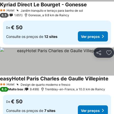
Kyriad Direct Le Bourget - Gonesse
Hotel
Jardim tranquilo e terraço para banho de sol
2 Estrelas
6,5
1.651
Gonesse, a 9.8 km de Raincy
€ 50
De
Consulte os preços de
12 sites
Ver preços
Partilhar
Ad
easyHotel Paris Charles de Gaulle Villepinte
Hotel
Design de quarto moderno e fresco
2 Estrelas
8,0
Muito boa
9.499
Tremblay-en-France, a 10.0 km de Raincy
€ 50
De
Consulte os preços de
7 sites
Ver preços