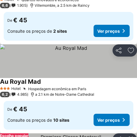
1 Estrelas
6,6
1.905
Villemomble, a 2.5 km de Raincy
€ 45
De
Consulte os preços de
2 sites
Ver preços
Partilhar
Ad
Au Royal Mad
Hotel
Hospedagem econômica em Paris
3 Estrelas
6,2
4.985
a 2.1 km de Notre-Dame Cathedral
€ 45
De
Consulte os preços de
10 sites
Ver preços
Escolha popular