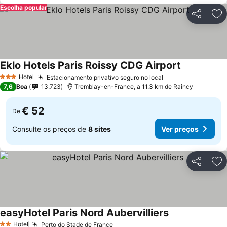
Escolha popular
Partilhar
Ad
Eklo Hotels Paris Roissy CDG Airport
Hotel
Estacionamento privativo seguro no local
3 Estrelas
7,6
Boa
13.723
Tremblay-en-France, a 11.3 km de Raincy
€ 52
De
Consulte os preços de
8 sites
Ver preços
Partilhar
Ad
easyHotel Paris Nord Aubervilliers
Hotel
Perto do Stade de France