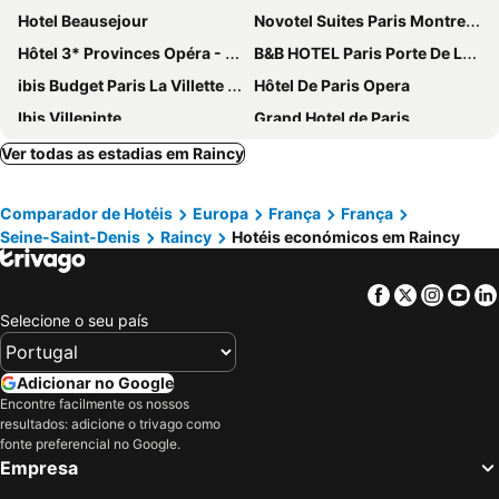
Hotel Beausejour
Novotel Suites Paris Montreuil Vincennes
Hôtel 3* Provinces Opéra - Vacances Bleues
B&B HOTEL Paris Porte De La Villette
ibis Budget Paris La Villette 19ème
Hôtel De Paris Opera
Ibis Villepinte
Grand Hotel de Paris
Hôtel Rachel
Mercure Paris 19 Philharmonie La Villette
Ver todas as estadias em Raincy
Exe Panorama
Au Royal Mad
Comparador de Hotéis
Europa
França
França
Paris Rooms & Dreams Hotel
ibis budget Paris Porte de Vincennes
Seine-Saint-Denis
Raincy
Hotéis económicos em Raincy
hotelF1 Paris Porte de Montreuil
Hôtel Lodge In Paris 13
Hotel de France 18
ibis Styles Paris Bercy
Facebook
Twitter
Insta
Yo
Tilde
ibis Paris Porte de Montreuil
Selecione o seu país
Le Petit Cosy Hôtel
Metropol
St Christopher's Inn Paris - Gare du Nord
ibis Paris Nation Davout
Adicionar no Google
Encontre facilmente os nossos
SO/ Paris Hotel
Kyriad Paris 18 - Porte de Clignancourt - Montmartre
resultados: adicione o trivago como
ibis Paris La Villette Cité des Sciences 19ème
Hotel Paris Louis Blanc
fonte preferencial no Google.
Empresa
Blue Nights
ibis budget Paris Porte de Bercy