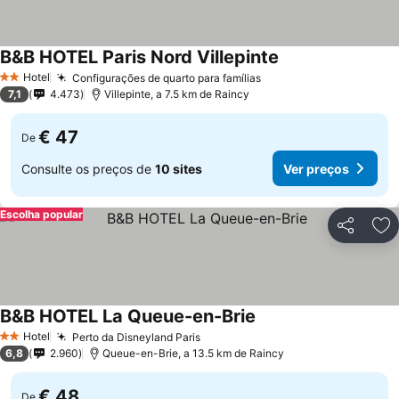
B&B HOTEL Paris Nord Villepinte
Hotel
Configurações de quarto para famílias
2 Estrelas
7,1
4.473
Villepinte, a 7.5 km de Raincy
€ 47
De
Consulte os preços de
10 sites
Ver preços
Escolha popular
Partilhar
Ad
B&B HOTEL La Queue-en-Brie
Hotel
Perto da Disneyland Paris
2 Estrelas
6,8
2.960
Queue-en-Brie, a 13.5 km de Raincy
€ 48
De