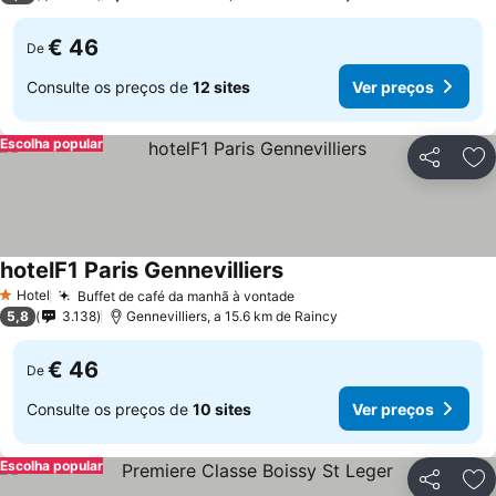
€ 46
De
Consulte os preços de
12 sites
Ver preços
Escolha popular
Partilhar
Ad
hotelF1 Paris Gennevilliers
Hotel
Buffet de café da manhã à vontade
1 Estrelas
5,8
3.138
Gennevilliers, a 15.6 km de Raincy
€ 46
De
Consulte os preços de
10 sites
Ver preços
Escolha popular
Partilhar
Ad