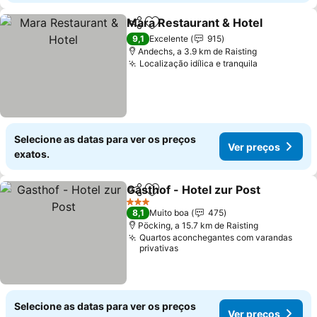
Mara Restaurant & Hotel
Partilhar
Adicionar aos favoritos
9,1
Excelente
915
Andechs, a 3.9 km de Raisting
Localização idílica e tranquila
Selecione as datas para ver os preços
Ver preços
exatos.
Gasthof - Hotel zur Post
Partilhar
Adicionar aos favoritos
3 Estrelas
8,1
Muito boa
475
Pöcking, a 15.7 km de Raisting
Quartos aconchegantes com varandas
privativas
Selecione as datas para ver os preços
Ver preços