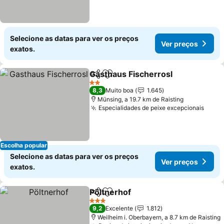
Selecione as datas para ver os preços
Ver preços
exatos.
Gasthaus Fischerrosl
Partilhar
Adicionar aos favoritos
2 Estrelas
8,3
Muito boa
1.645
Münsing, a 19.7 km de Raisting
Especialidades de peixe excepcionais
Escolha popular
Selecione as datas para ver os preços
Ver preços
exatos.
Pöltnerhof
Partilhar
Adicionar aos favoritos
3 Estrelas
9,2
Excelente
1.812
Weilheim i. Oberbayern, a 8.7 km de Raisting