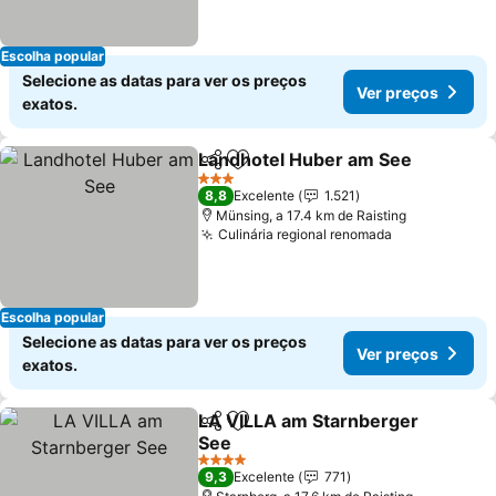
Escolha popular
Selecione as datas para ver os preços
Ver preços
exatos.
Landhotel Huber am See
Partilhar
Adicionar aos favoritos
3 Estrelas
8,8
Excelente
1.521
Münsing, a 17.4 km de Raisting
Culinária regional renomada
Escolha popular
Selecione as datas para ver os preços
Ver preços
exatos.
LA VILLA am Starnberger
Partilhar
Adicionar aos favoritos
See
4 Estrelas
9,3
Excelente
771