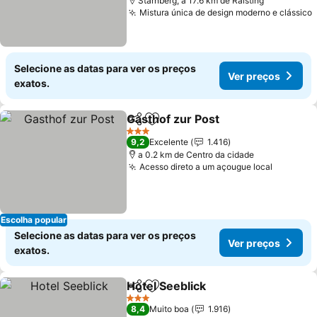
Starnberg, a 17.6 km de Raisting
Mistura única de design moderno e clássico
Selecione as datas para ver os preços
Ver preços
exatos.
Gasthof zur Post
Partilhar
Adicionar aos favoritos
3 Estrelas
9,2
Excelente
1.416
a 0.2 km de Centro da cidade
Acesso direto a um açougue local
Escolha popular
Selecione as datas para ver os preços
Ver preços
exatos.
Hotel Seeblick
Partilhar
Adicionar aos favoritos
3 Estrelas
8,4
Muito boa
1.916