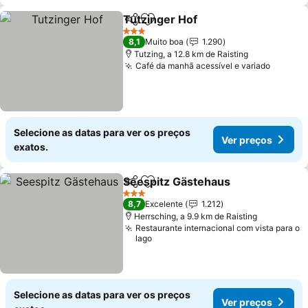
Tutzinger Hof
Partilhar
Adicionar aos favoritos
3 Estrelas
8,1
Muito boa
1.290
Tutzing, a 12.8 km de Raisting
Café da manhã acessível e variado
Selecione as datas para ver os preços
Ver preços
exatos.
Seespitz Gästehaus
Partilhar
Adicionar aos favoritos
3 Estrelas
8,7
Excelente
1.212
Herrsching, a 9.9 km de Raisting
Restaurante internacional com vista para o
lago
Selecione as datas para ver os preços
Ver preços