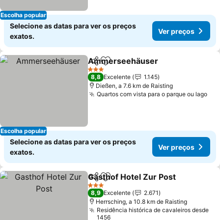
Escolha popular
Selecione as datas para ver os preços
Ver preços
exatos.
Ammerseehäuser
Partilhar
Adicionar aos favoritos
3 Estrelas
8,8
Excelente
1.145
Dießen, a 7.6 km de Raisting
Quartos com vista para o parque ou lago
Escolha popular
Selecione as datas para ver os preços
Ver preços
exatos.
Gasthof Hotel Zur Post
Partilhar
Adicionar aos favoritos
3 Estrelas
8,9
Excelente
2.671
Herrsching, a 10.8 km de Raisting
Residência histórica de cavaleiros desde
1456