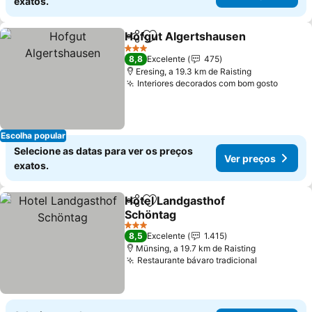
exatos.
Hofgut Algertshausen
Partilhar
Adicionar aos favoritos
3 Estrelas
8,8
Excelente
475
Eresing, a 19.3 km de Raisting
Interiores decorados com bom gosto
Escolha popular
Selecione as datas para ver os preços
Ver preços
exatos.
Hotel Landgasthof
Partilhar
Adicionar aos favoritos
Schöntag
3 Estrelas
8,5
Excelente
1.415
Münsing, a 19.7 km de Raisting
Restaurante bávaro tradicional