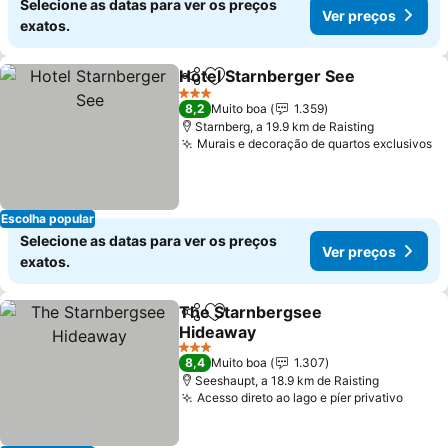
Selecione as datas para ver os preços
Ver preços
exatos.
Hotel Starnberger See
Partilhar
Adicionar aos favoritos
3 Estrelas
8,2
Muito boa
1.359
Starnberg, a 19.9 km de Raisting
Murais e decoração de quartos exclusivos
Escolha popular
Selecione as datas para ver os preços
Ver preços
exatos.
The Starnbergsee
Partilhar
Adicionar aos favoritos
Hideaway
3 Estrelas
8,4
Muito boa
1.307
Seeshaupt, a 18.9 km de Raisting
Acesso direto ao lago e píer privativo