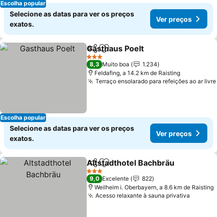
Escolha popular
Selecione as datas para ver os preços
Ver preços
exatos.
Gasthaus Poelt
Partilhar
Adicionar aos favoritos
3 Estrelas
8,3
Muito boa
1.234
Feldafing, a 14.2 km de Raisting
Terraço ensolarado para refeições ao ar livre
Escolha popular
Selecione as datas para ver os preços
Ver preços
exatos.
Altstadthotel Bachbräu
Partilhar
Adicionar aos favoritos
3 Estrelas
9,0
Excelente
822
Weilheim i. Oberbayern, a 8.6 km de Raisting
Acesso relaxante à sauna privativa