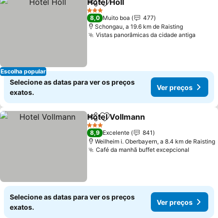
Hotel Holl
Partilhar
Adicionar aos favoritos
3 Estrelas
8,0
Muito boa
477
Schongau, a 19.6 km de Raisting
Vistas panorâmicas da cidade antiga
Escolha popular
Selecione as datas para ver os preços
Ver preços
exatos.
Hotel Vollmann
Partilhar
Adicionar aos favoritos
3 Estrelas
8,9
Excelente
841
Weilheim i. Oberbayern, a 8.4 km de Raisting
Café da manhã buffet excepcional
Selecione as datas para ver os preços
Ver preços
exatos.