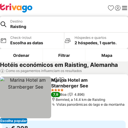
Favoritos
Iniciar
Me
Destino
Raisting
Check-in/out
Hóspedes e quartos
Escolha as datas
2 hóspedes, 1 quarto.
Ordenar
Filtrar
Mapa
Hotéis económicos em Raisting, Alemanha
Como os pagamentos influenciam os resultados
Marina Hotel am
Partilhar
Adicionar aos favoritos
Starnberger See
4 Estrelas
7,9
Boa
4.896
Bernried, a 14.4 km de Raisting
Vistas panorâmicas do lago e da montanha
Escolha popular