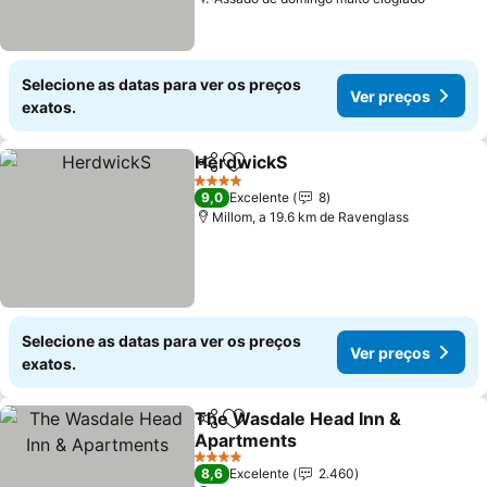
Selecione as datas para ver os preços
Ver preços
exatos.
HerdwickS
Partilhar
Adicionar aos favoritos
4 Estrelas
9,0
Excelente
8
Millom, a 19.6 km de Ravenglass
Selecione as datas para ver os preços
Ver preços
exatos.
The Wasdale Head Inn &
Partilhar
Adicionar aos favoritos
Apartments
4 Estrelas
8,6
Excelente
2.460