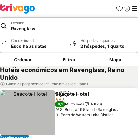
Favoritos
Iniciar
Me
Destino
Ravenglass
Check-in/out
Hóspedes e quartos
Escolha as datas
2 hóspedes, 1 quarto.
Ordenar
Filtrar
Mapa
Hotéis económicos em Ravenglass, Reino
Unido
Como os pagamentos influenciam os resultados
Seacote Hotel
Partilhar
Adicionar aos favoritos
3 Estrelas
8,1
Muito boa
4.028
St Bees, a 19.5 km de Ravenglass
Perto do Western Lake District
Escolha popular