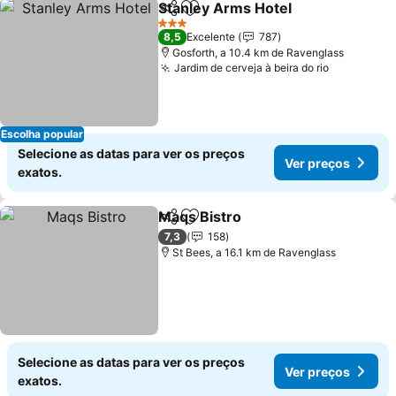
Stanley Arms Hotel
Partilhar
Adicionar aos favoritos
3 Estrelas
8,5
Excelente
787
Gosforth, a 10.4 km de Ravenglass
Jardim de cerveja à beira do rio
Escolha popular
Selecione as datas para ver os preços
Ver preços
exatos.
Maqs Bistro
Partilhar
Adicionar aos favoritos
7,3
158
St Bees, a 16.1 km de Ravenglass
Selecione as datas para ver os preços
Ver preços
exatos.