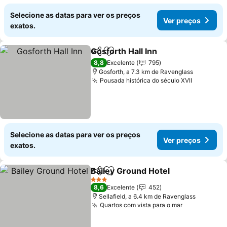
Selecione as datas para ver os preços
Ver preços
exatos.
Gosforth Hall Inn
Partilhar
Adicionar aos favoritos
8,8
Excelente
795
Gosforth, a 7.3 km de Ravenglass
Pousada histórica do século XVII
Selecione as datas para ver os preços
Ver preços
exatos.
Bailey Ground Hotel
Partilhar
Adicionar aos favoritos
3 Estrelas
8,6
Excelente
452
Sellafield, a 6.4 km de Ravenglass
Quartos com vista para o mar