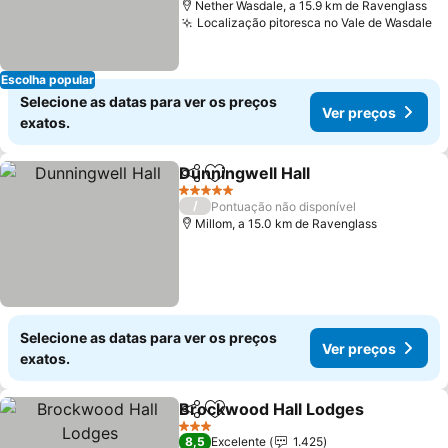
Nether Wasdale, a 15.9 km de Ravenglass
Localização pitoresca no Vale de Wasdale
Escolha popular
Selecione as datas para ver os preços
Ver preços
exatos.
Dunningwell Hall
Partilhar
Adicionar aos favoritos
5 Estrelas
/
Pontuação não disponível
Millom, a 15.0 km de Ravenglass
Selecione as datas para ver os preços
Ver preços
exatos.
Brockwood Hall Lodges
Partilhar
Adicionar aos favoritos
3 Estrelas
8,5
Excelente
1.425