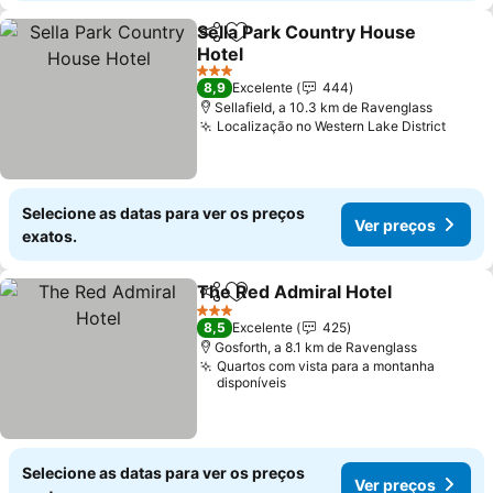
Sella Park Country House
Partilhar
Adicionar aos favoritos
Hotel
3 Estrelas
8,9
Excelente
444
Sellafield, a 10.3 km de Ravenglass
Localização no Western Lake District
Selecione as datas para ver os preços
Ver preços
exatos.
The Red Admiral Hotel
Partilhar
Adicionar aos favoritos
3 Estrelas
8,5
Excelente
425
Gosforth, a 8.1 km de Ravenglass
Quartos com vista para a montanha
disponíveis
Selecione as datas para ver os preços
Ver preços