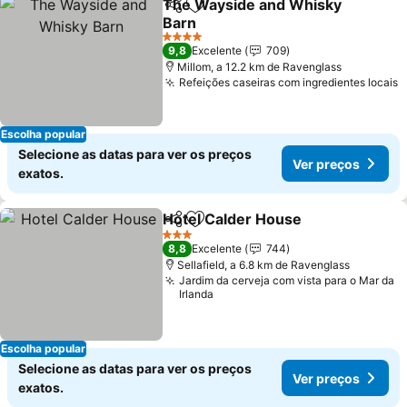
The Wayside and Whisky
Partilhar
Adicionar aos favoritos
Barn
4 Estrelas
9,8
Excelente
709
Millom, a 12.2 km de Ravenglass
Refeições caseiras com ingredientes locais
Escolha popular
Selecione as datas para ver os preços
Ver preços
exatos.
Hotel Calder House
Partilhar
Adicionar aos favoritos
3 Estrelas
8,8
Excelente
744
Sellafield, a 6.8 km de Ravenglass
Jardim da cerveja com vista para o Mar da
Irlanda
Escolha popular
Selecione as datas para ver os preços
Ver preços
exatos.