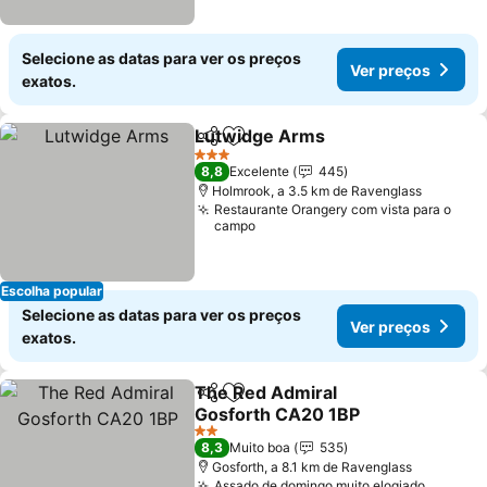
Selecione as datas para ver os preços
Ver preços
exatos.
Lutwidge Arms
Partilhar
Adicionar aos favoritos
3 Estrelas
8,8
Excelente
445
Holmrook, a 3.5 km de Ravenglass
Restaurante Orangery com vista para o
campo
Escolha popular
Selecione as datas para ver os preços
Ver preços
exatos.
The Red Admiral
Partilhar
Adicionar aos favoritos
Gosforth CA20 1BP
2 Estrelas
8,3
Muito boa
535
Gosforth, a 8.1 km de Ravenglass
Assado de domingo muito elogiado