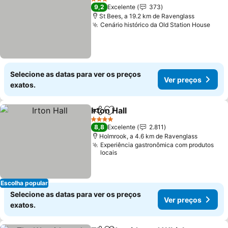
3 Estrelas
9,2
Excelente
373
St Bees, a 19.2 km de Ravenglass
Cenário histórico da Old Station House
Selecione as datas para ver os preços
Ver preços
exatos.
Irton Hall
Partilhar
Adicionar aos favoritos
4 Estrelas
8,8
Excelente
2.811
Holmrook, a 4.6 km de Ravenglass
Experiência gastronômica com produtos
locais
Escolha popular
Selecione as datas para ver os preços
Ver preços
exatos.