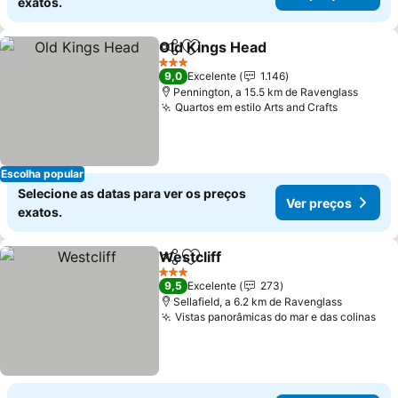
exatos.
Old Kings Head
Partilhar
Adicionar aos favoritos
3 Estrelas
9,0
Excelente
1.146
Pennington, a 15.5 km de Ravenglass
Quartos em estilo Arts and Crafts
Escolha popular
Selecione as datas para ver os preços
Ver preços
exatos.
Westcliff
Partilhar
Adicionar aos favoritos
3 Estrelas
9,5
Excelente
273
Sellafield, a 6.2 km de Ravenglass
Vistas panorâmicas do mar e das colinas