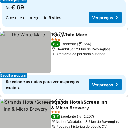
€ 69
De
Consulte os preços de
9 sites
Ver preços
The White Mare
Partilhar
Adicionar aos favoritos
3 Estrelas
8,7
Excelente
684
Thornhill, a 12.1 km de Ravenglass
Ambiente de pousada histórica
Escolha popular
Selecione as datas para ver os preços
Ver preços
exatos.
Strands Hotel/Screes Inn
Partilhar
Adicionar aos favoritos
& Micro Brewery
3 Estrelas
8,7
Excelente
2.207
Nether Wasdale, a 8.5 km de Ravenglass
Pousada histórica do século XVIII