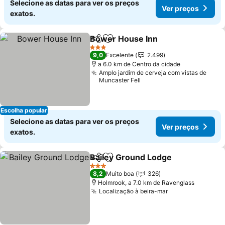
Selecione as datas para ver os preços
Ver preços
exatos.
Bower House Inn
Partilhar
Adicionar aos favoritos
3 Estrelas
9,0
Excelente
2.499
a 6.0 km de Centro da cidade
Amplo jardim de cerveja com vistas de
Muncaster Fell
Escolha popular
Selecione as datas para ver os preços
Ver preços
exatos.
Bailey Ground Lodge
Partilhar
Adicionar aos favoritos
3 Estrelas
8,2
Muito boa
326
Holmrook, a 7.0 km de Ravenglass
Localização à beira-mar