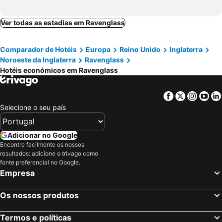
Ver todas as estadias em Ravenglass
Comparador de Hotéis
Europa
Reino Unido
Inglaterra
Noroeste da Inglaterra
Ravenglass
Hotéis económicos em Ravenglass
Facebook
Twitter
Insta
Yo
Selecione o seu país
Adicionar no Google
Encontre facilmente os nossos
resultados: adicione o trivago como
fonte preferencial no Google.
Empresa
Os nossos produtos
Termos e políticas