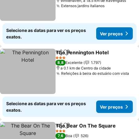
Whitehaven, a 18.5 km de Ravenglass
Extensos jardins italianos
Selecione as datas para ver os preços
Ver preços
exatos.
The Pennington Hotel
Partilhar
Adicionar aos favoritos
3 Estrelas
8,8
Excelente
1.797
a 0.1 km de Centro da cidade
Refeições à beira do estuário com vista
Selecione as datas para ver os preços
Ver preços
exatos.
The Bear On The Square
Partilhar
Adicionar aos favoritos
3 Estrelas
7,6
Boa
526