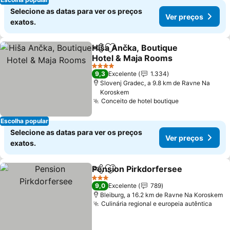
Selecione as datas para ver os preços
Ver preços
exatos.
Hiša Ančka, Boutique
Partilhar
Adicionar aos favoritos
Hotel & Maja Rooms
Ver preços
4 Estrelas
9,3
Excelente
1.334
Slovenj Gradec, a 9.8 km de Ravne Na
Koroskem
Conceito de hotel boutique
Ver preços
Escolha popular
Selecione as datas para ver os preços
Ver preços
exatos.
Pension Pirkdorfersee
Partilhar
Adicionar aos favoritos
Ver
3 Estrelas
9,0
Excelente
789
Bleiburg, a 16.2 km de Ravne Na Koroskem
Culinária regional e europeia autêntica
Ver 