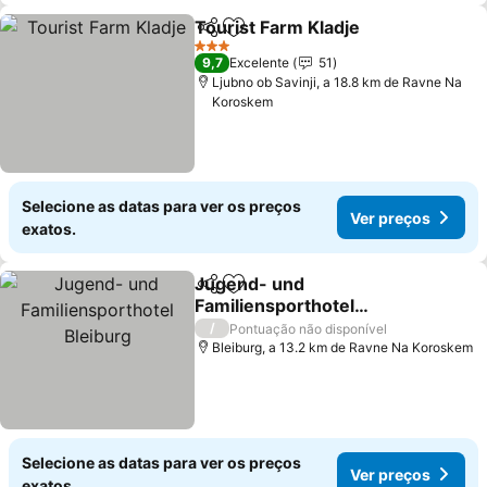
Tourist Farm Kladje
Partilhar
Adicionar aos favoritos
Ver pr
3 Estrelas
9,7
Excelente
51
Ljubno ob Savinji, a 18.8 km de Ravne Na
Koroskem
Selecione as datas para ver os preços
Ver preços
exatos.
Jugend- und
Partilhar
Adicionar aos favoritos
Familiensporthotel
Bleiburg
Ver preços
/
Pontuação não disponível
Bleiburg, a 13.2 km de Ravne Na Koroskem
Selecione as datas para ver os preços
Ver preços
exatos.