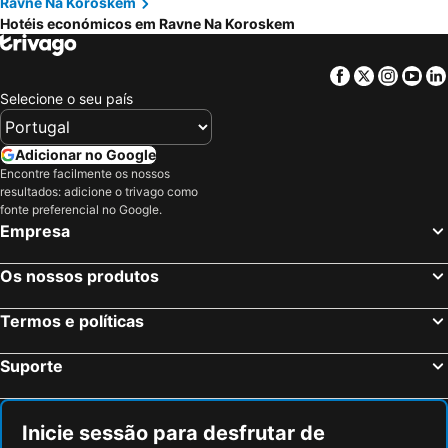
Ravne Na Koroskem
Hotéis económicos em Ravne Na Koroskem
Facebook
Twitter
Insta
Yo
Selecione o seu país
Adicionar no Google
Encontre facilmente os nossos
resultados: adicione o trivago como
fonte preferencial no Google.
Empresa
Os nossos produtos
Termos e políticas
Suporte
Inicie sessão para desfrutar de