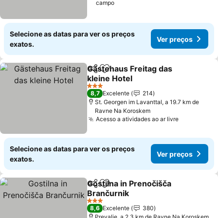
campo
Selecione as datas para ver os preços
Ver preços
exatos.
Gästehaus Freitag das
Partilhar
Adicionar aos favoritos
kleine Hotel
Ver preços
3 Estrelas
8,7
Excelente
214
St. Georgen im Lavanttal, a 19.7 km de
Ravne Na Koroskem
Acesso a atividades ao ar livre
Ver preço
Selecione as datas para ver os preços
Ver preços
exatos.
Gostilna in Prenočišča
Partilhar
Adicionar aos favoritos
Brančurnik
Ver preços
3 Estrelas
8,6
Excelente
380
Prevalje, a 2.3 km de Ravne Na Koroskem