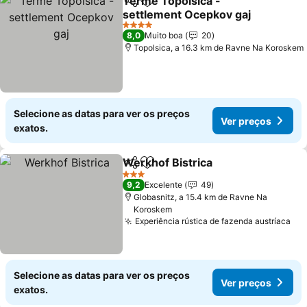
Terme Topolšica -
Partilhar
Adicionar aos favoritos
settlement Ocepkov gaj
Ver preços
4 Estrelas
8,0
Muito boa
20
Topolsica, a 16.3 km de Ravne Na Koroskem
Selecione as datas para ver os preços
Ver preços
exatos.
Werkhof Bistrica
Partilhar
Adicionar aos favoritos
Ver preço
3 Estrelas
9,2
Excelente
49
Globasnitz, a 15.4 km de Ravne Na
Koroskem
Experiência rústica de fazenda austríaca
Ver
Selecione as datas para ver os preços
Ver preços
exatos.