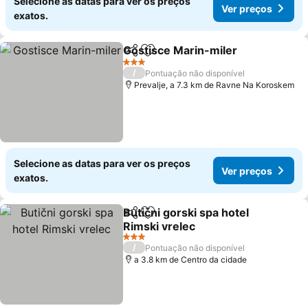
Selecione as datas para ver os preços
Ver preços
exatos.
Gostisce Marin-miler
Partilhar
Adicionar aos favoritos
Ver 
3 Estrelas
/
Pontuação não disponível
Prevalje, a 7.3 km de Ravne Na Koroskem
Selecione as datas para ver os preços
Ver preços
exatos.
Butični gorski spa hotel
Partilhar
Adicionar aos favoritos
Rimski vrelec
Ver preços
3 Estrelas
/
Pontuação não disponível
a 3.8 km de Centro da cidade