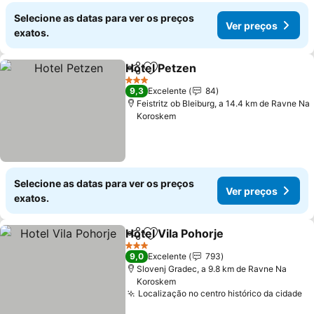
Selecione as datas para ver os preços
Ver preços
exatos.
Hotel Petzen
Partilhar
Adicionar aos favoritos
Ver preços
3 Estrelas
9,3
Excelente
84
Feistritz ob Bleiburg, a 14.4 km de Ravne Na
Koroskem
Selecione as datas para ver os preços
Ver preços
exatos.
Hotel Vila Pohorje
Partilhar
Adicionar aos favoritos
Ver preç
3 Estrelas
9,0
Excelente
793
Slovenj Gradec, a 9.8 km de Ravne Na
Koroskem
Localização no centro histórico da cidade
Ve