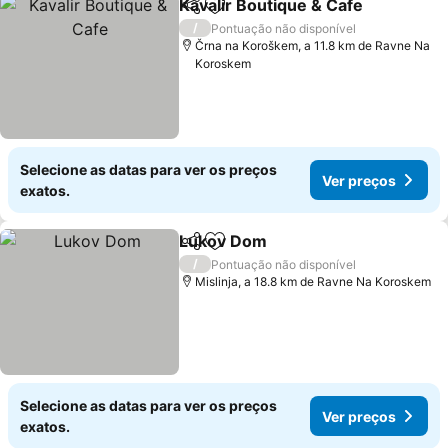
Kavalir Boutique & Cafe
Partilhar
Adicionar aos favoritos
Ve
/
Pontuação não disponível
Črna na Koroškem, a 11.8 km de Ravne Na
Koroskem
Selecione as datas para ver os preços
Ver preços
exatos.
Lukov Dom
Partilhar
Adicionar aos favoritos
Ver preços
/
Pontuação não disponível
Mislinja, a 18.8 km de Ravne Na Koroskem
Selecione as datas para ver os preços
Ver preços
exatos.