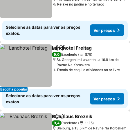
Relaxe no jardim e no terraço
Ver preços
Selecione as datas para ver os preços
Ver preços
exatos.
Landhotel Freitag
Partilhar
Adicionar aos favoritos
Ver preç
9,0
Excelente
879
St. Georgen im Lavanttal, a 19.8 km de
Ravne Na Koroskem
Escola de esqui e atividades ao ar livre
Ver 
Escolha popular
Selecione as datas para ver os preços
Ver preços
exatos.
Brauhaus Breznik
Partilhar
Adicionar aos favoritos
Ver preç
9,4
Excelente
1.115
Bleiburg, a 13.5 km de Ravne Na Koroskem