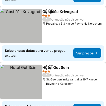
Gostišče Krivograd
Partilhar
Adicionar aos favoritos
Ver pr
3 Estrelas
/
Pontuação não disponível
Prevalje, a 5.3 km de Ravne Na Koroskem
Selecione as datas para ver os preços
Ver preços
exatos.
Hotel Gut Sein
Partilhar
Adicionar aos favoritos
Ver preços
3 Estrelas
/
Pontuação não disponível
St. Georgen im Lavanttal, a 19.7 km de
Ravne Na Koroskem