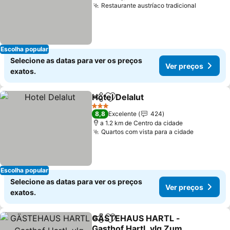
Restaurante austríaco tradicional
Ver preç
Escolha popular
Selecione as datas para ver os preços
Ver preços
exatos.
Hotel Delalut
Partilhar
Adicionar aos favoritos
Ver preços
3 Estrelas
8,8
Excelente
424
a 1.2 km de Centro da cidade
Quartos com vista para a cidade
Ver preç
Escolha popular
Selecione as datas para ver os preços
Ver preços
exatos.
GÄSTEHAUS HARTL -
Partilhar
Adicionar aos favoritos
Gasthof Hartl, vlg Zum