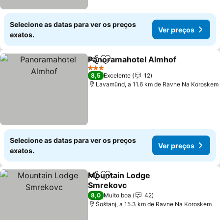
Selecione as datas para ver os preços
Ver preços
exatos.
Panoramahotel Almhof
Partilhar
Adicionar aos favoritos
Ver
3 Estrelas
8,5
Excelente
12
Lavamünd, a 11.6 km de Ravne Na Koroskem
Selecione as datas para ver os preços
Ver preços
exatos.
Mountain Lodge
Partilhar
Adicionar aos favoritos
Smrekovc
Ver preços
8,0
Muito boa
42
Šoštanj, a 15.3 km de Ravne Na Koroskem