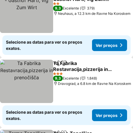
Wirt
Ver preços
2 Estrelas
9,3
Excelente
379
Neuhaus, a 12.3 km de Ravne Na Koroskem
Selecione as datas para ver os preços
Ver preços
exatos.
Ta Fabrika
Partilhar
Adicionar aos favoritos
Restavracija,pizzerija in
prenočišča
Ver preços
3 Estrelas
9,3
Excelente
1.848
Dravograd, a 6.8 km de Ravne Na Koroskem
Selecione as datas para ver os preços
Ver preços
exatos.