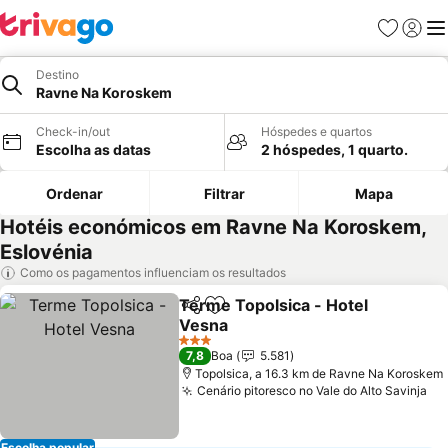
Favoritos
Iniciar
Me
Destino
Ravne Na Koroskem
Check-in/out
Hóspedes e quartos
Escolha as datas
2 hóspedes, 1 quarto.
Ordenar
Filtrar
Mapa
Hotéis económicos em Ravne Na Koroskem,
Eslovénia
Como os pagamentos influenciam os resultados
Terme Topolsica - Hotel
Partilhar
Adicionar aos favoritos
Vesna
Ver preços
3 Estrelas
7,8
Boa
5.581
Topolsica, a 16.3 km de Ravne Na Koroskem
Cenário pitoresco no Vale do Alto Savinja
Ve
Escolha popular