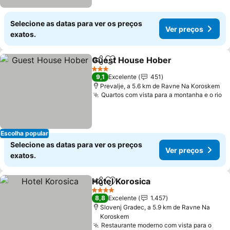
Selecione as datas para ver os preços
Ver preços
exatos.
Guest House Hober
Partilhar
Adicionar aos favoritos
Ver pr
3 Estrelas
9,1
Excelente
451
Prevalje, a 5.6 km de Ravne Na Koroskem
Quartos com vista para a montanha e o rio
Ve
Escolha popular
Selecione as datas para ver os preços
Ver preços
exatos.
Hotel Korosica
Partilhar
Adicionar aos favoritos
Ver preços
4 Estrelas
8,8
Excelente
1.457
Slovenj Gradec, a 5.9 km de Ravne Na
Koroskem
Restaurante moderno com vista para o