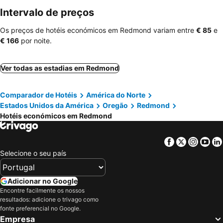
Intervalo de preços
Os preços de hotéis económicos em Redmond variam entre
‎€ 85
e
‎€ 166
por noite.
Ver todas as estadias em Redmond
Comparador de Hotéis
América do Norte
Estados Unidos da América
Oregão
Redmond
Hotéis económicos em Redmond
Facebook
Twitter
Insta
Yo
Selecione o seu país
Adicionar no Google
Encontre facilmente os nossos
resultados: adicione o trivago como
fonte preferencial no Google.
Empresa