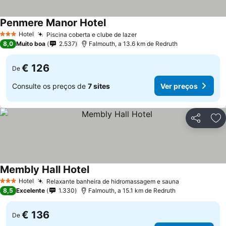
Penmere Manor Hotel
Hotel
Piscina coberta e clube de lazer
3 Estrelas
8,0
Muito boa
2.537
Falmouth, a 13.6 km de Redruth
€ 126
De
Consulte os preços de
7 sites
Ver preços
Partilhar
Ad
Membly Hall Hotel
Hotel
Relaxante banheira de hidromassagem e sauna
3 Estrelas
8,5
Excelente
1.330
Falmouth, a 15.1 km de Redruth
€ 136
De