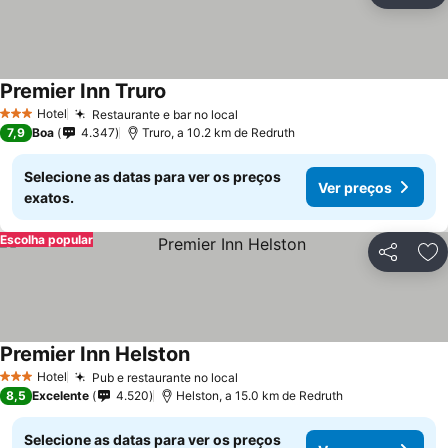
Premier Inn Truro
Hotel
Restaurante e bar no local
3 Estrelas
7,9
Boa
4.347
Truro, a 10.2 km de Redruth
Selecione as datas para ver os preços
Ver preços
exatos.
Escolha popular
Partilhar
Ad
Premier Inn Helston
Hotel
Pub e restaurante no local
3 Estrelas
8,5
Excelente
4.520
Helston, a 15.0 km de Redruth
Selecione as datas para ver os preços