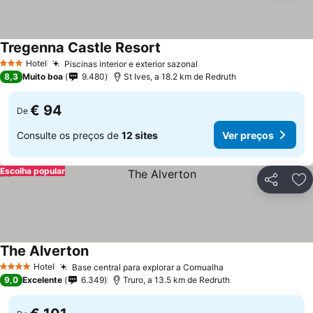
Tregenna Castle Resort
Hotel
Piscinas interior e exterior sazonal
3 Estrelas
8,3
Muito boa
9.480
St Ives, a 18.2 km de Redruth
€ 94
De
Consulte os preços de
12 sites
Ver preços
Escolha popular
Partilhar
Ad
The Alverton
Hotel
Base central para explorar a Cornualha
4 Estrelas
9,0
Excelente
6.349
Truro, a 13.5 km de Redruth