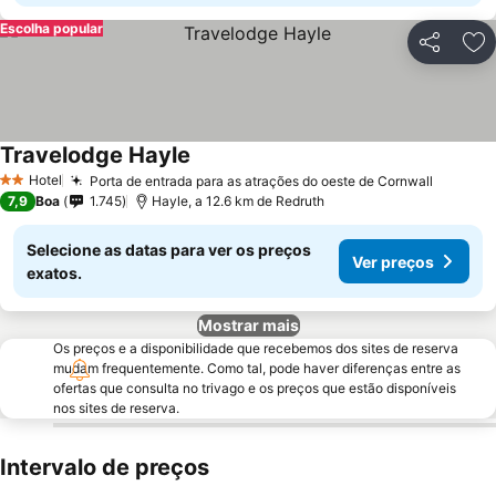
Escolha popular
Partilhar
Ad
Travelodge Hayle
Hotel
Porta de entrada para as atrações do oeste de Cornwall
2 Estrelas
7,9
Boa
1.745
Hayle, a 12.6 km de Redruth
Selecione as datas para ver os preços
Ver preços
exatos.
Mostrar mais
Os preços e a disponibilidade que recebemos dos sites de reserva
mudam frequentemente. Como tal, pode haver diferenças entre as
ofertas que consulta no trivago e os preços que estão disponíveis
nos sites de reserva.
Intervalo de preços