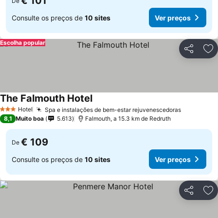
€ 101
De
Consulte os preços de
10 sites
Ver preços
Escolha popular
Partilhar
Ad
The Falmouth Hotel
Hotel
Spa e instalações de bem-estar rejuvenescedoras
3 Estrelas
8,1
Muito boa
5.613
Falmouth, a 15.3 km de Redruth
€ 109
De
Consulte os preços de
10 sites
Ver preços
Partilhar
Ad