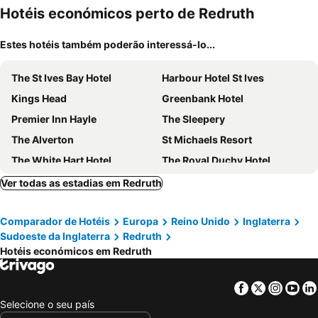
Hotéis económicos perto de Redruth
Estes hotéis também poderão interessá-lo...
The St Ives Bay Hotel
Harbour Hotel St Ives
Kings Head
Greenbank Hotel
Premier Inn Hayle
The Sleepery
The Alverton
St Michaels Resort
The White Hart Hotel
The Royal Duchy Hotel
The Falmouth Hotel
Trelawne Hotel
Ver todas as estadias em Redruth
The Old Quay House
Carbis Bay and Spa Hotel
Comparador de Hotéis
Europa
Reino Unido
Inglaterra
Treloyhan Manor St Ives
Tregenna Castle Resort
Sudoeste da Inglaterra
Redruth
Hotel Chy an Albany
The Rosevine
Hotéis económicos em Redruth
Driftwood
Hotel The Garrack
Facebook
Twitter
Insta
Yo
Selecione o seu país