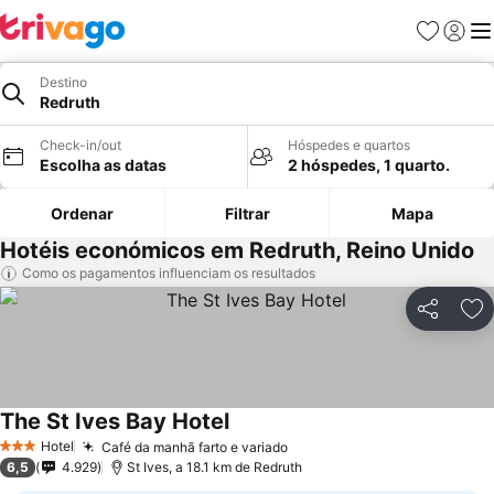
Favoritos
Iniciar
Me
Destino
Redruth
Check-in/out
Hóspedes e quartos
Escolha as datas
2 hóspedes, 1 quarto.
Ordenar
Filtrar
Mapa
Hotéis económicos em Redruth, Reino Unido
Como os pagamentos influenciam os resultados
Partilhar
Ad
The St Ives Bay Hotel
Hotel
Café da manhã farto e variado
3 Estrelas
6,5
4.929
St Ives, a 18.1 km de Redruth