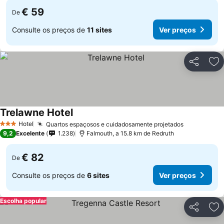
€ 59
De
Consulte os preços de
11 sites
Ver preços
Partilhar
Ad
Trelawne Hotel
Hotel
Quartos espaçosos e cuidadosamente projetados
3 Estrelas
9,2
Excelente
1.238
Falmouth, a 15.8 km de Redruth
€ 82
De
Consulte os preços de
6 sites
Ver preços
Escolha popular
Partilhar
Ad