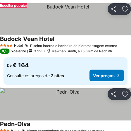
Escolha popular
Partilhar
Ad
Budock Vean Hotel
Hotel
Piscina interna e banheira de hidromassagem externa
4 Estrelas
8,9
Excelente
3.223
Mawnan Smith, a 15.6 km de Redruth
€ 164
De
Consulte os preços de
2 sites
Ver preços
Partilhar
Ad
Pedn-Olva
Hotel
Vistas panorâmicas do mar em todos os quartos