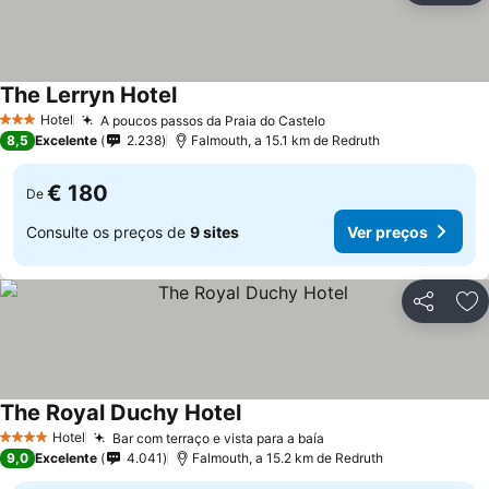
The Lerryn Hotel
Hotel
A poucos passos da Praia do Castelo
3 Estrelas
8,5
Excelente
2.238
Falmouth, a 15.1 km de Redruth
€ 180
De
Consulte os preços de
9 sites
Ver preços
Partilhar
Ad
The Royal Duchy Hotel
Hotel
Bar com terraço e vista para a baía
4 Estrelas
9,0
Excelente
4.041
Falmouth, a 15.2 km de Redruth