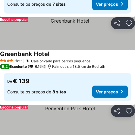
Consulte os preços de
7 sites
Ver preços
Escolha popular
Partilhar
Ad
Greenbank Hotel
Hotel
Cais privado para barcos pequenos
4 Estrelas
9,2
Excelente
6.164
Falmouth, a 13.5 km de Redruth
€ 139
De
Consulte os preços de
8 sites
Ver preços
Escolha popular
Partilhar
Ad