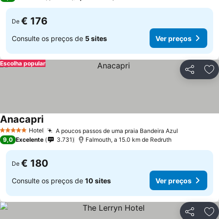
€ 176
De
Consulte os preços de
5 sites
Ver preços
Escolha popular
Partilhar
Ad
Anacapri
Hotel
A poucos passos de uma praia Bandeira Azul
5 Estrelas
9,0
Excelente
3.731
Falmouth, a 15.0 km de Redruth
€ 180
De
Consulte os preços de
10 sites
Ver preços
Partilhar
Ad