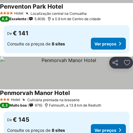
Penventon Park Hotel
Hotel
Localização central na Cornualha
4 Estrelas
8,8
Excelente
5.908
a 0.6 km de Centro da cidade
€ 141
De
Consulte os preços de
8 sites
Ver preços
Partilhar
Ad
Penmorvah Manor Hotel
Hotel
Culinária premiada na brasserie
3 Estrelas
8,3
Muito boa
976
Falmouth, a 13.8 km de Redruth
€ 145
De
Consulte os preços de
8 sites
Ver preços