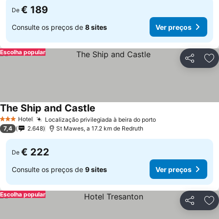
€ 189
De
Consulte os preços de
8 sites
Ver preços
Escolha popular
Partilhar
Ad
The Ship and Castle
Hotel
Localização privilegiada à beira do porto
3 Estrelas
7,4
2.648
St Mawes, a 17.2 km de Redruth
€ 222
De
Consulte os preços de
9 sites
Ver preços
Escolha popular
Partilhar
Ad