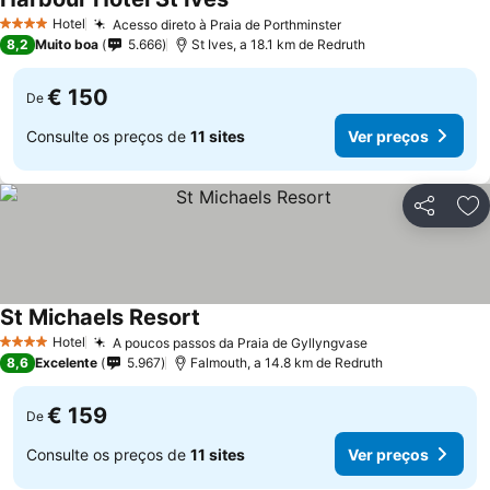
Hotel
Acesso direto à Praia de Porthminster
4 Estrelas
8,2
Muito boa
5.666
St Ives, a 18.1 km de Redruth
€ 150
De
Consulte os preços de
11 sites
Ver preços
Partilhar
Ad
St Michaels Resort
Hotel
A poucos passos da Praia de Gyllyngvase
4 Estrelas
8,6
Excelente
5.967
Falmouth, a 14.8 km de Redruth
€ 159
De
Consulte os preços de
11 sites
Ver preços