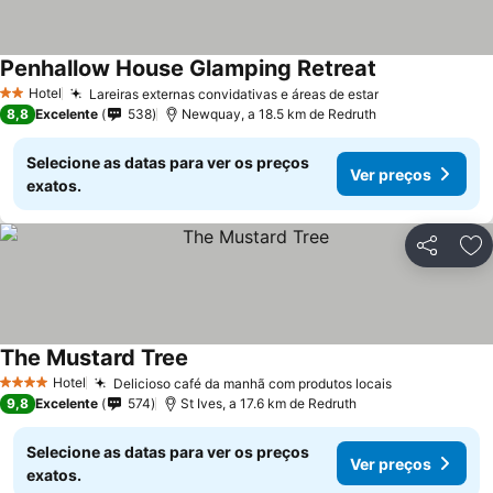
Penhallow House Glamping Retreat
Hotel
Lareiras externas convidativas e áreas de estar
2 Estrelas
8,8
Excelente
538
Newquay, a 18.5 km de Redruth
Selecione as datas para ver os preços
Ver preços
exatos.
Partilhar
Ad
The Mustard Tree
Hotel
Delicioso café da manhã com produtos locais
4 Estrelas
9,8
Excelente
574
St Ives, a 17.6 km de Redruth
Selecione as datas para ver os preços
Ver preços
exatos.