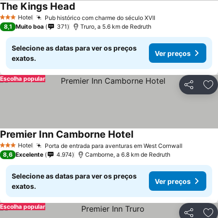
The Kings Head
Hotel
Pub histórico com charme do século XVII
3 Estrelas
8,1
Muito boa
371
Truro, a 5.6 km de Redruth
Selecione as datas para ver os preços
Ver preços
exatos.
Escolha popular
Partilhar
Ad
Premier Inn Camborne Hotel
Hotel
Porta de entrada para aventuras em West Cornwall
3 Estrelas
8,6
Excelente
4.974
Camborne, a 6.8 km de Redruth
Selecione as datas para ver os preços
Ver preços
exatos.
Escolha popular
Partilhar
Ad