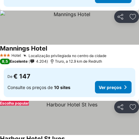
Partilhar
Ad
Mannings Hotel
Hotel
Localização privilegiada no centro da cidade
3 Estrelas
8,5
Excelente
4.204
Truro, a 12.9 km de Redruth
€ 147
De
Consulte os preços de
10 sites
Ver preços
Escolha popular
Partilhar
Ad
Harbour Hotel St Ives