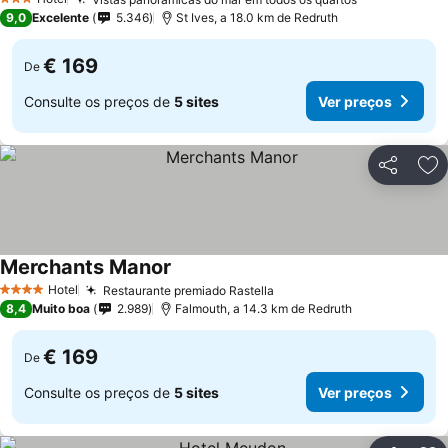
3 Estrelas
9,0
Excelente
5.346
St Ives, a 18.0 km de Redruth
€ 169
De
Consulte os preços de
5 sites
Ver preços
Partilhar
Ad
Merchants Manor
Hotel
Restaurante premiado Rastella
4 Estrelas
8,4
Muito boa
2.989
Falmouth, a 14.3 km de Redruth
€ 169
De
Consulte os preços de
5 sites
Ver preços