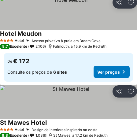
Partilhar
Ad
Hotel Meudon
Hotel
Acesso privativo à praia em Bream Cove
4 Estrelas
8,7
Excelente
2.106
Falmouth, a 15.9 km de Redruth
€ 172
De
Consulte os preços de
6 sites
Ver preços
Partilhar
Ad
St Mawes Hotel
Hotel
Design de interiores inspirado na costa
4 Estrelas
8,8
Excelente
1.036
St Mawes, a 17.2 km de Redruth