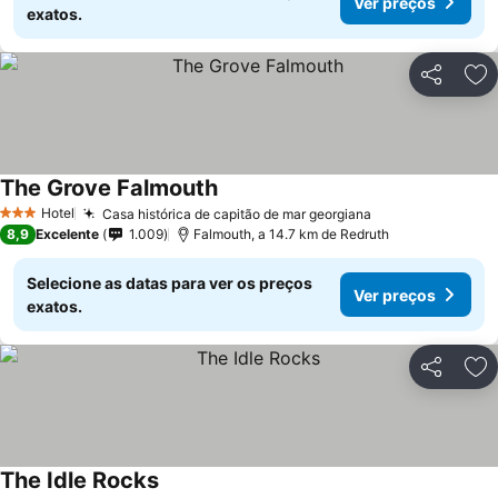
Ver preços
exatos.
Partilhar
Ad
The Grove Falmouth
Hotel
Casa histórica de capitão de mar georgiana
3 Estrelas
8,9
Excelente
1.009
Falmouth, a 14.7 km de Redruth
Selecione as datas para ver os preços
Ver preços
exatos.
Partilhar
Ad
The Idle Rocks