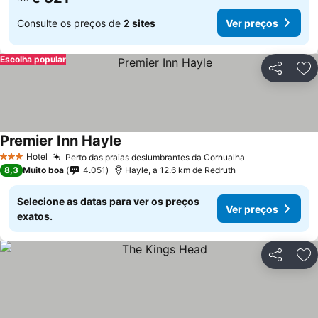
Consulte os preços de
2 sites
Ver preços
Escolha popular
Partilhar
Ad
Premier Inn Hayle
Hotel
Perto das praias deslumbrantes da Cornualha
3 Estrelas
8,3
Muito boa
4.051
Hayle, a 12.6 km de Redruth
Selecione as datas para ver os preços
Ver preços
exatos.
Partilhar
Ad