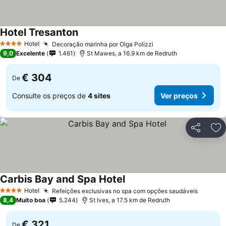
Hotel Tresanton
Hotel
Decoração marinha por Olga Polizzi
4 Estrelas
9,0
Excelente
1.461
St Mawes, a 16.9 km de Redruth
€ 304
De
Consulte os preços de
4 sites
Ver preços
Partilhar
Ad
Carbis Bay and Spa Hotel
Hotel
Refeições exclusivas no spa com opções saudáveis
4 Estrelas
8,4
Muito boa
5.244
St Ives, a 17.5 km de Redruth
€ 321
De