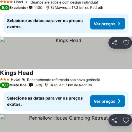
Hotel
Quartos arejados e com design individual
4 Estrelas
9,0
Excelente
1.180
St Mawes, a 17.3 km de Redruth
Selecione as datas para ver os preços
Ver preços
exatos.
Partilhar
Ad
Kings Head
Hotel
Recentemente reformado sob nova gerência
3 Estrelas
8,0
Muito boa
379
Truro, a 5.7 km de Redruth
Selecione as datas para ver os preços
Ver preços
exatos.
Partilhar
Ad