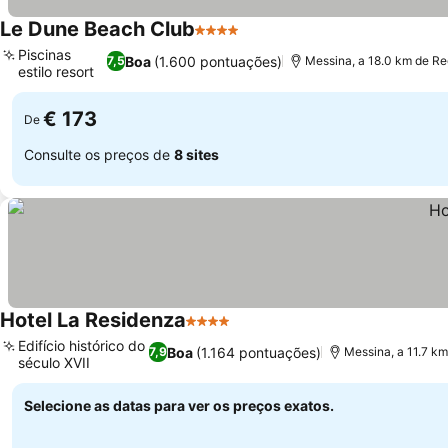
Le Dune Beach Club
4 Estrelas
Ver preços
Piscinas
Boa
(1.600 pontuações)
7,5
Messina, a 18.0 km de Re
estilo resort
Ver preços
€ 173
De
Consulte os preços de
8 sites
Hotel La Residenza
4 Estrelas
Ver preços
Edifício histórico do
Boa
(1.164 pontuações)
7,9
Messina, a 11.7 km
século XVII
Ver preços
Selecione as datas para ver os preços exatos.