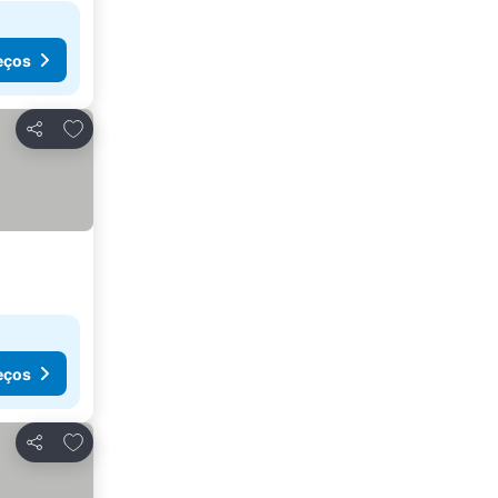
eços
Adicionar aos favoritos
Partilhar
eços
Adicionar aos favoritos
Partilhar