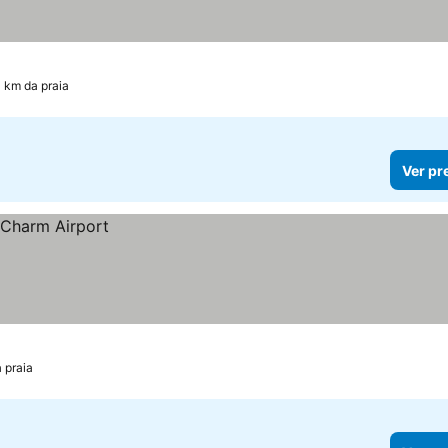
3 km da praia
Ver pr
 praia