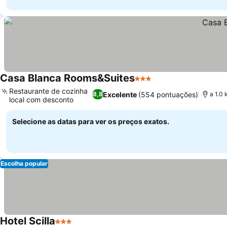
Casa Blanca Rooms&Suites
3 Estrelas
Ver preços
Restaurante de cozinha
Excelente
(554 pontuações)
8,8
a 1.0
local com desconto
Ver preços
Selecione as datas para ver os preços exatos.
Escolha popular
Hotel Scilla
3 Estrelas
Ver preços