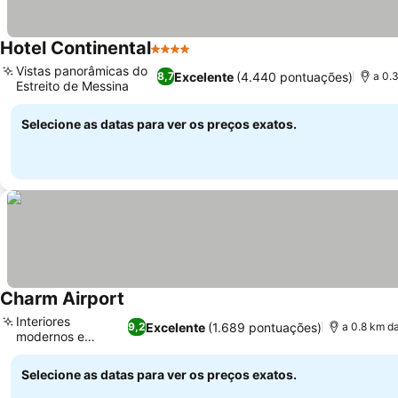
Hotel Continental
4 Estrelas
Ver preços
Vistas panorâmicas do
Excelente
(4.440 pontuações)
8,7
a 0.
Estreito de Messina
Ver preços
Selecione as datas para ver os preços exatos.
Charm Airport
Ver preços
Interiores
Excelente
(1.689 pontuações)
9,2
a 0.8 km da
modernos e
Ver preços
elegantes
Selecione as datas para ver os preços exatos.