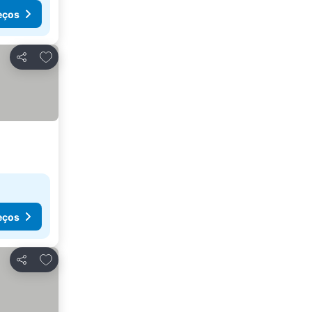
eços
Adicionar aos favoritos
Partilhar
eços
Adicionar aos favoritos
Partilhar