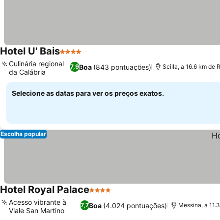
Hotel U' Bais
4 Estrelas
Ver preços
Culinária regional
Boa
(843 pontuações)
7,9
Scilla, a 16.6 km de 
da Calábria
Ver preços
Selecione as datas para ver os preços exatos.
Escolha popular
Hotel Royal Palace
4 Estrelas
Ver preços
Acesso vibrante à
Boa
(4.024 pontuações)
7,7
Messina, a 11.
Viale San Martino
Ver preços