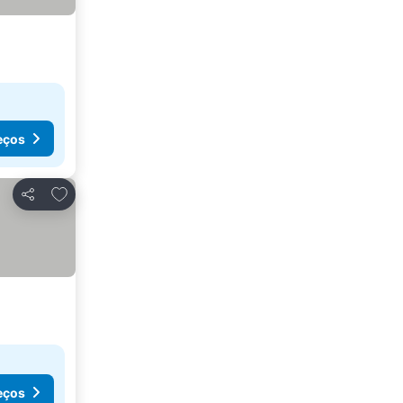
eços
Adicionar aos favoritos
Partilhar
eços