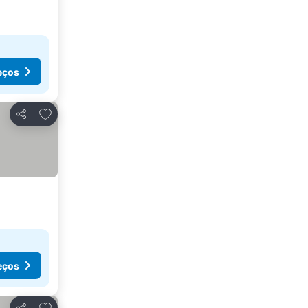
eços
Adicionar aos favoritos
Partilhar
eços
Adicionar aos favoritos