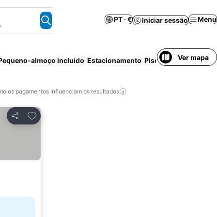
PT · €
Menu
Iniciar sessão
.
Ver mapa
Pequeno-almoço incluído
Estacionamento
Piscina
Praia
Meia-p
o os pagamentos influenciam os resultados
Adicionar aos favoritos
Partilhar