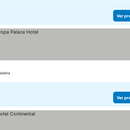
Ver pr
alabria
Ver pr