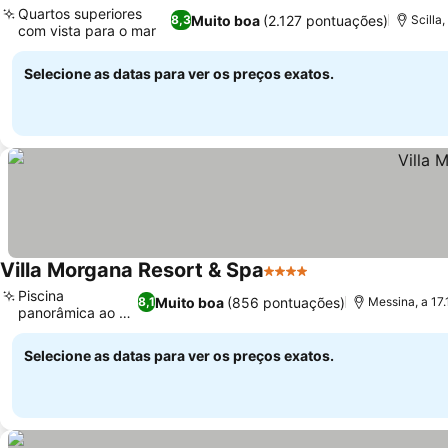
Quartos superiores
Muito boa
(2.127 pontuações)
8,3
Scilla
com vista para o mar
Ver preços
Selecione as datas para ver os preços exatos.
Villa Morgana Resort & Spa
4 Estrelas
Ver preços
Piscina
Muito boa
(856 pontuações)
8,1
Messina, a 17
panorâmica ao ar
Ver preços
livre
Selecione as datas para ver os preços exatos.