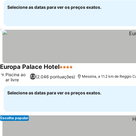
Selecione as datas para ver os preços exatos.
Europa Palace Hotel
4 Estrelas
Ver preços
Piscina ao
(2.046 pontuações)
7,2
Messina, a 11.2 km de Reggio C
ar livre
Ver preços
Selecione as datas para ver os preços exatos.
Escolha popular