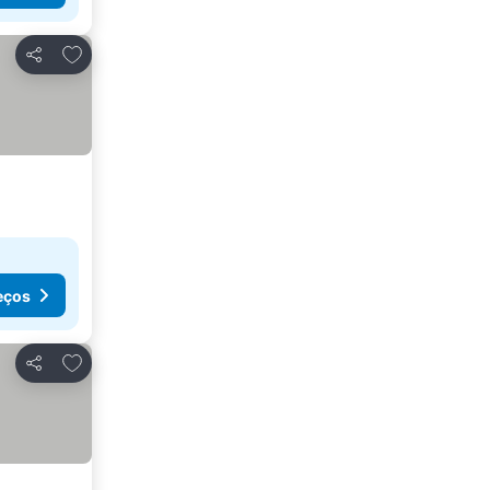
Adicionar aos favoritos
Partilhar
eços
Adicionar aos favoritos
Partilhar