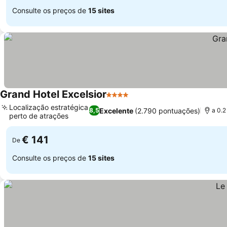
Consulte os preços de
15 sites
Grand Hotel Excelsior
4 Estrelas
Ver preços
Localização estratégica
Excelente
(2.790 pontuações)
8,5
a 0.2
perto de atrações
Ver preços
€ 141
De
Consulte os preços de
15 sites