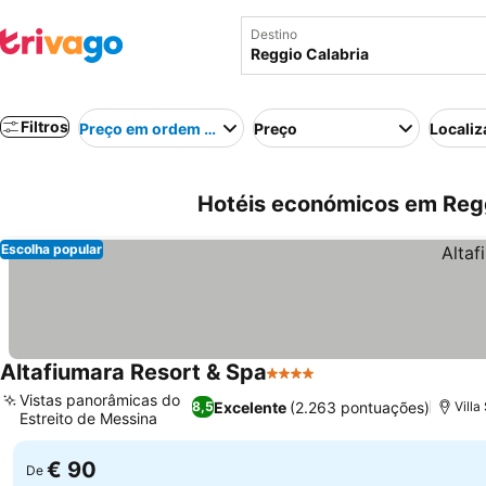
Destino
Filtros
Preço em ordem crescente
Preço
Localiz
Hotéis económicos em Reggi
Escolha popular
Altafiumara Resort & Spa
4 Estrelas
Ver preços
Vistas panorâmicas do
Excelente
(2.263 pontuações)
8,5
Villa
Estreito de Messina
Ver preços
€ 90
De