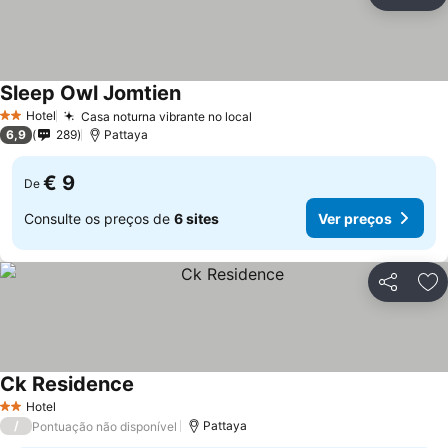
Partilhar
Ad
Sleep Owl Jomtien
Hotel
Casa noturna vibrante no local
2 Estrelas
6,9
289
Pattaya
€ 9
De
Consulte os preços de
6 sites
Ver preços
Partilhar
Ad
Ck Residence
Hotel
2 Estrelas
/
Pattaya
Pontuação não disponível