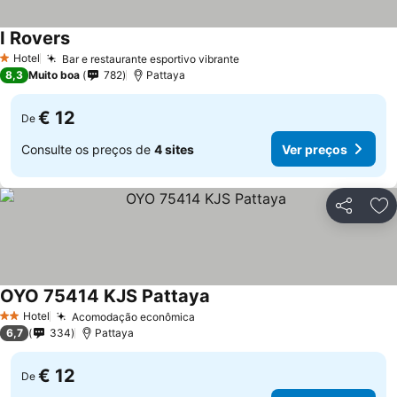
I Rovers
Hotel
Bar e restaurante esportivo vibrante
1 Estrelas
8,3
Muito boa
782
Pattaya
€ 12
De
Consulte os preços de
4 sites
Ver preços
Partilhar
Ad
OYO 75414 KJS Pattaya
Hotel
Acomodação econômica
2 Estrelas
6,7
334
Pattaya
€ 12
De