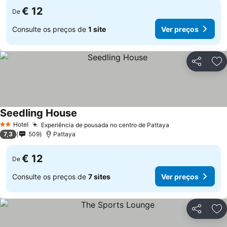
€ 12
De
Consulte os preços de
1 site
Ver preços
Partilhar
Ad
Seedling House
Hotel
Experiência de pousada no centro de Pattaya
2 Estrelas
7,3
509
Pattaya
€ 12
De
Consulte os preços de
7 sites
Ver preços
Partilhar
Ad