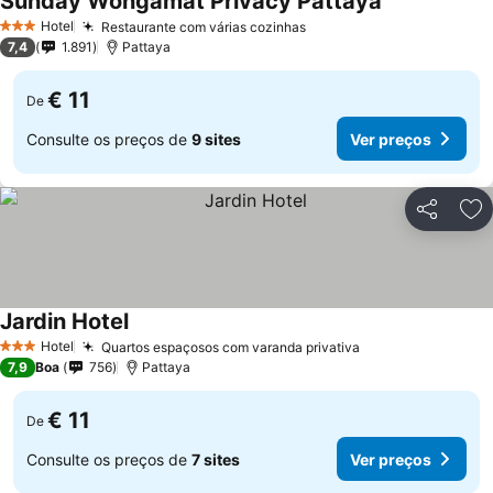
Sunday Wongamat Privacy Pattaya
Hotel
Restaurante com várias cozinhas
3 Estrelas
7,4
1.891
Pattaya
€ 11
De
Consulte os preços de
9 sites
Ver preços
Partilhar
Ad
Jardin Hotel
Hotel
Quartos espaçosos com varanda privativa
3 Estrelas
7,9
Boa
756
Pattaya
€ 11
De
Consulte os preços de
7 sites
Ver preços