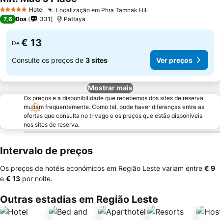
Hotel
Localização em Phra Tamnak Hill
5 Estrelas
7,6
Boa
331
Pattaya
€ 13
De
Consulte os preços de
3 sites
Ver preços
Mostrar mais
Os preços e a disponibilidade que recebemos dos sites de reserva
mudam frequentemente. Como tal, pode haver diferenças entre as
ofertas que consulta no trivago e os preços que estão disponíveis
nos sites de reserva.
Intervalo de preços
Os preços de hotéis económicos em Região Leste variam entre
‎€ 9
e
‎€ 13
por noite.
Outras estadias em Região Leste