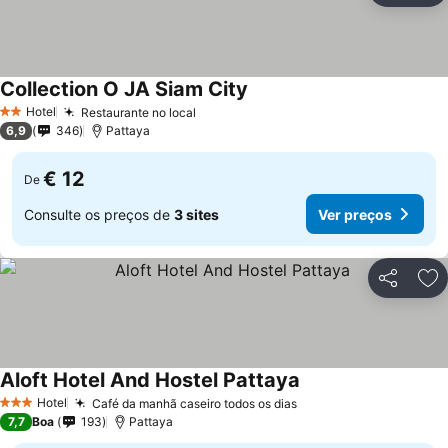
Collection O JA Siam City
Hotel
Restaurante no local
2 Estrelas
6,9
346
Pattaya
€ 12
De
Consulte os preços de
3 sites
Ver preços
Partilhar
Ad
Aloft Hotel And Hostel Pattaya
Hotel
Café da manhã caseiro todos os dias
3 Estrelas
7,7
Boa
193
Pattaya