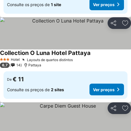
Consulte os preços de
1 site
Ver preços
Partilhar
Ad
Collection O Luna Hotel Pattaya
Hotel
Layouts de quartos distintos
3 Estrelas
6,7
14
Pattaya
€ 11
De
Consulte os preços de
2 sites
Ver preços
Partilhar
Ad