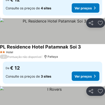
Consulte os preços de
4 sites
Ver preços
Partilhar
Ad
PL Residence Hotel Patamnak Soi 3
Hotel
2 Estrelas
/
Pattaya
Pontuação não disponível
€ 12
De
Consulte os preços de
3 sites
Ver preços
Partilhar
Ad