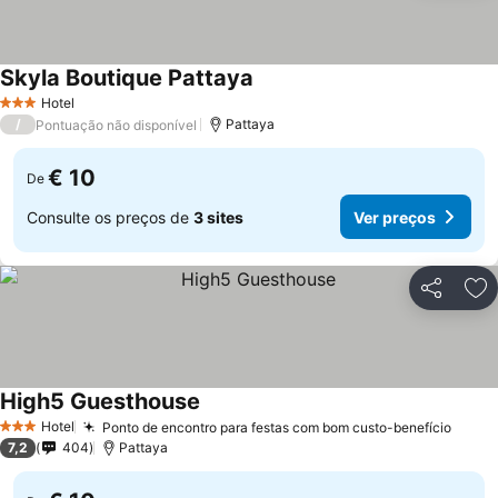
Skyla Boutique Pattaya
Hotel
3 Estrelas
/
Pattaya
Pontuação não disponível
€ 10
De
Consulte os preços de
3 sites
Ver preços
Partilhar
Ad
High5 Guesthouse
Hotel
Ponto de encontro para festas com bom custo-benefício
3 Estrelas
7,2
404
Pattaya