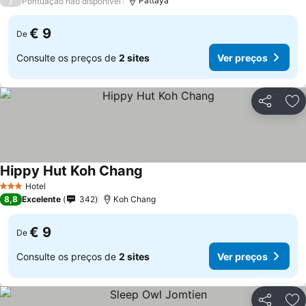
/
Pattaya
Pontuação não disponível
€ 9
De
Consulte os preços de
2 sites
Ver preços
Partilhar
Ad
Hippy Hut Koh Chang
Hotel
3 Estrelas
8,8
Excelente
342
Koh Chang
€ 9
De
Consulte os preços de
2 sites
Ver preços