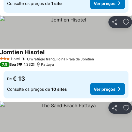
Consulte os preços de
1 site
Ver preços
Partilhar
Ad
Jomtien Hisotel
Hotel
Um refúgio tranquilo na Praia de Jomtien
3 Estrelas
7,5
Boa
1.332
Pattaya
€ 13
De
Consulte os preços de
10 sites
Ver preços
Partilhar
Ad