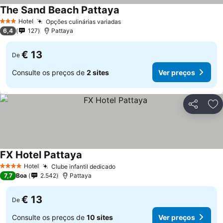
The Sand Beach Pattaya
Hotel
Opções culinárias variadas
3 Estrelas
6,4
127
Pattaya
€ 13
De
Consulte os preços de
2 sites
Ver preços
Partilhar
Ad
FX Hotel Pattaya
Hotel
Clube infantil dedicado
4 Estrelas
7,7
Boa
2.542
Pattaya
€ 13
De
Consulte os preços de
10 sites
Ver preços