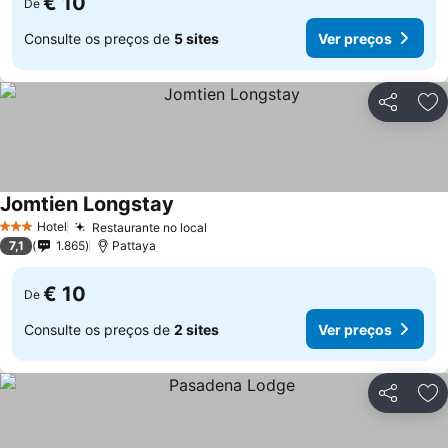
€ 10
De
Consulte os preços de
5 sites
Ver preços
Partilhar
Ad
Jomtien Longstay
Hotel
Restaurante no local
3 Estrelas
7,1
1.865
Pattaya
€ 10
De
Consulte os preços de
2 sites
Ver preços
Partilhar
Ad