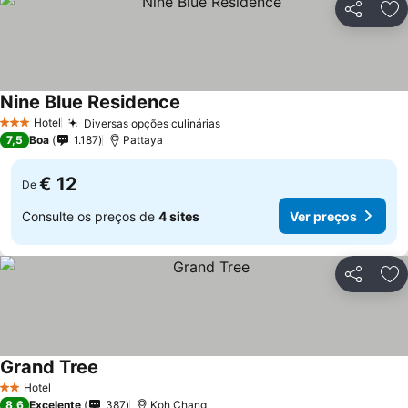
Partilhar
Ad
Nine Blue Residence
Hotel
Diversas opções culinárias
3 Estrelas
7,5
Boa
1.187
Pattaya
€ 12
De
Consulte os preços de
4 sites
Ver preços
Partilhar
Ad
Grand Tree
Hotel
2 Estrelas
8,6
Excelente
387
Koh Chang