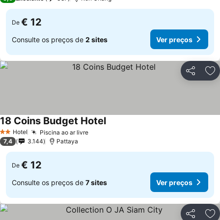
€ 12
De
Consulte os preços de
2 sites
Ver preços
Partilhar
Ad
18 Coins Budget Hotel
Hotel
Piscina ao ar livre
2 Estrelas
7,4
3.144
Pattaya
€ 12
De
Consulte os preços de
7 sites
Ver preços
Partilhar
Ad