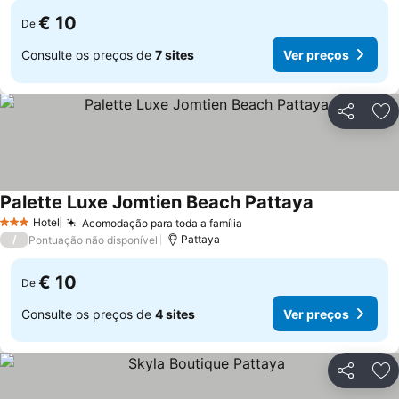
€ 10
De
Consulte os preços de
7 sites
Ver preços
Partilhar
Ad
Palette Luxe Jomtien Beach Pattaya
Hotel
Acomodação para toda a família
3 Estrelas
/
Pattaya
Pontuação não disponível
€ 10
De
Consulte os preços de
4 sites
Ver preços
Partilhar
Ad