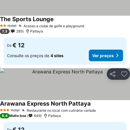
The Sports Lounge
Hotel
Acesso a clube de golfe e playground
2 Estrelas
7,3
285
Pattaya
€ 12
De
Consulte os preços de
4 sites
Ver preços
Partilhar
Ad
Arawana Express North Pattaya
Hotel
Restaurante no local com culinária variada
3 Estrelas
8,4
Muito boa
649
Pattaya
€ 12
De