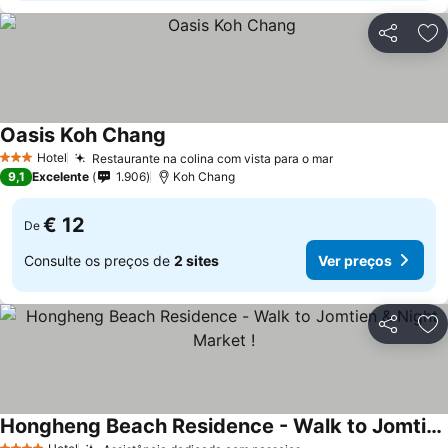
Partilhar
Ad
Oasis Koh Chang
Hotel
Restaurante na colina com vista para o mar
3 Estrelas
9,1
Excelente
1.906
Koh Chang
€ 12
De
Consulte os preços de
2 sites
Ver preços
Partilhar
Ad
Hongheng Beach Residence - Walk to Jomtien & Night Market !