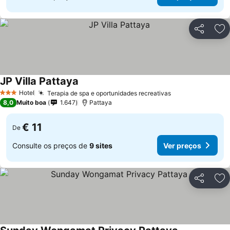
Partilhar
Ad
JP Villa Pattaya
Hotel
Terapia de spa e oportunidades recreativas
3 Estrelas
8,0
Muito boa
1.647
Pattaya
€ 11
De
Consulte os preços de
9 sites
Ver preços
Partilhar
Ad