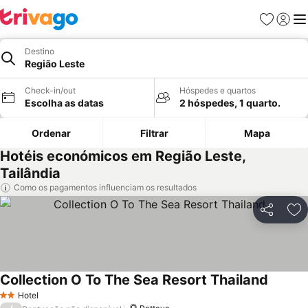
Favoritos
Iniciar
Me
Destino
Região Leste
Check-in/out
Hóspedes e quartos
Escolha as datas
2 hóspedes, 1 quarto.
Ordenar
Filtrar
Mapa
Hotéis económicos em Região Leste,
Tailândia
Como os pagamentos influenciam os resultados
Partilhar
Ad
Collection O To The Sea Resort Thailand
Hotel
2 Estrelas