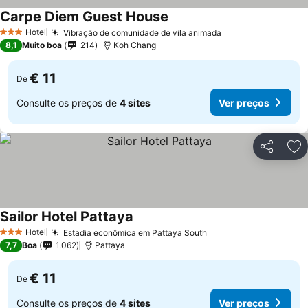
Carpe Diem Guest House
Hotel
Vibração de comunidade de vila animada
3 Estrelas
8,1
Muito boa
214
Koh Chang
€ 11
De
Consulte os preços de
4 sites
Ver preços
Partilhar
Ad
Sailor Hotel Pattaya
Hotel
Estadia econômica em Pattaya South
3 Estrelas
7,7
Boa
1.062
Pattaya
€ 11
De
Consulte os preços de
4 sites
Ver preços