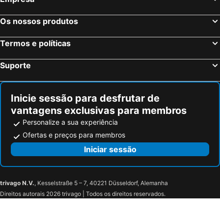
Intercontinental Hotels Pattaya Resort By Ihg
The Dewa Koh Chang
Os nossos produtos
Welcome World Beachfront Resort
Welcome Jomtien Beach Hotel
Avatara Resort
KaiBaeBeach GrandView
Termos e políticas
Centara Nova Hotel Pattaya
Samed Tamarind Beach Resort
Suporte
The Monttra Pattaya
Royal Star Suites Pattaya
Nine Blue Residence
The Grand Lodge Pattaya
Inicie sessão para desfrutar de
Deep Blue Z10
Howard Johnson by Wyndham Pattaya JC
vantagens exclusivas para membros
Baron Beach Hotel
Nong Nuey Rooms
Personalize a sua experiência
Mark House Bungalow
Sunshine Hotel & Residences
Ofertas e preços para membros
P Plus Hotel
Grande Centre Point Space Pattaya
Iniciar sessão
Malibu Samed Resort
Sirin Villa Samed - ศิริน วิลล่า เสม็ด
Tok's Little Hut
Urban Room Samed
trivago N.V.
, Kesselstraße 5 – 7, 40221 Düsseldorf, Alemanha
Sawasdee Coco
Miss Hong House
Direitos autorais 2026 trivago | Todos os direitos reservados.
Baan Minnie
Novotel Rayong Star Convention Centre
Star Convention Hotel
Hilton Garden Inn Rayong