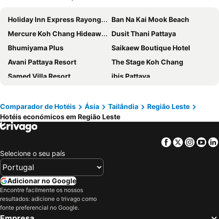
Holiday Inn Express Rayong By Ihg
Ban Na Kai Mook Beach
Mercure Koh Chang Hideaway
Dusit Thani Pattaya
Bhumiyama Plus
Saikaew Boutique Hotel
Avani Pattaya Resort
The Stage Koh Chang
Samed Villa Resort
ibis Pattaya
Centara Pattaya Hotel
Jomtien Palm Beach Hotel & Resort
Holiday Inn Express Pattaya Central By Ihg
Cape Dara Resort
Comparador de Hotéis
Ásia
Tailândia
Região Leste
Hotéis económicos em Região Leste
Chai Chet Resort
Mam Kaibae Hotel
Marina Sands Resort
Holiday Inn Pattaya By Ihg
Facebook
Twitter
Insta
Yo
Alina Grande Hotel & Resort
Ku at Sea
Selecione o seu país
Golden Sea Pattaya
Meliá Pattaya Hotel
Holiday Inn & Suites Rayong City Centre By Ihg
Bamboo @ Koh Chang
Adicionar no Google
GLOW Pattaya
The Little White Bird Traveller Hostel
Encontre facilmente os nossos
resultados: adicione o trivago como
Kuba Bungalows
Novotel Rayong Rim Pae Resort
fonte preferencial no Google.
Empresa
Sol Beach Koh Chang
Grande Centre Point Pattaya