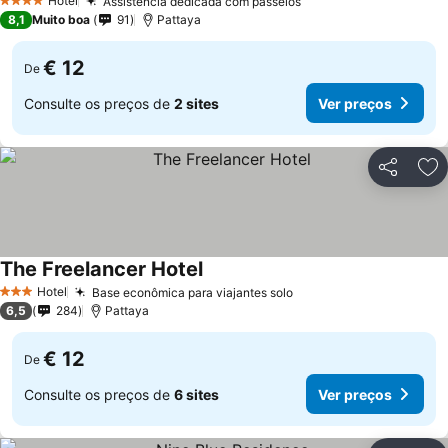
Hotel
Assistência dedicada com passeios
4 Estrelas
8,1
Muito boa
91
Pattaya
€ 12
De
Consulte os preços de
2 sites
Ver preços
Partilhar
Ad
The Freelancer Hotel
Hotel
Base econômica para viajantes solo
3 Estrelas
6,5
284
Pattaya
€ 12
De
Consulte os preços de
6 sites
Ver preços