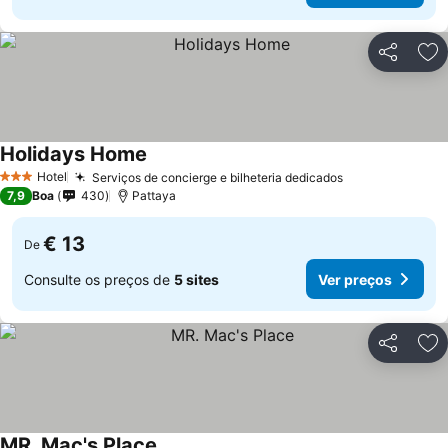
Partilhar
Ad
Holidays Home
Hotel
Serviços de concierge e bilheteria dedicados
3 Estrelas
7,9
Boa
430
Pattaya
€ 13
De
Consulte os preços de
5 sites
Ver preços
Partilhar
Ad
MR. Mac's Place