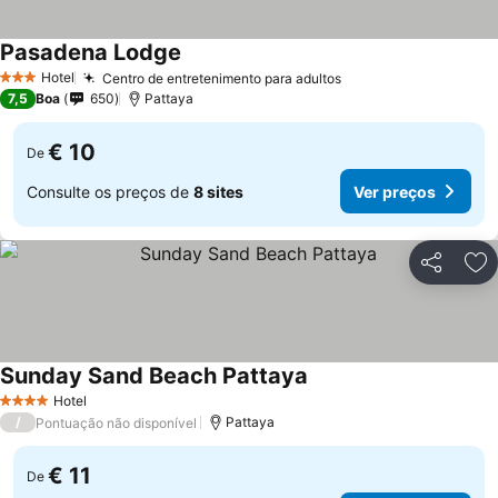
Pasadena Lodge
Hotel
Centro de entretenimento para adultos
3 Estrelas
7,5
Boa
650
Pattaya
€ 10
De
Consulte os preços de
8 sites
Ver preços
Partilhar
Ad
Sunday Sand Beach Pattaya
Hotel
4 Estrelas
/
Pattaya
Pontuação não disponível
€ 11
De