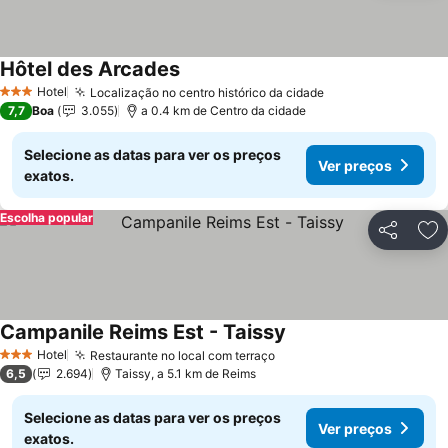
Hôtel des Arcades
Hotel
Localização no centro histórico da cidade
3 Estrelas
7,7
Boa
3.055
a 0.4 km de Centro da cidade
Selecione as datas para ver os preços
Ver preços
exatos.
Escolha popular
Partilhar
Ad
Campanile Reims Est - Taissy
Hotel
Restaurante no local com terraço
3 Estrelas
6,5
2.694
Taissy, a 5.1 km de Reims
Selecione as datas para ver os preços
Ver preços
exatos.