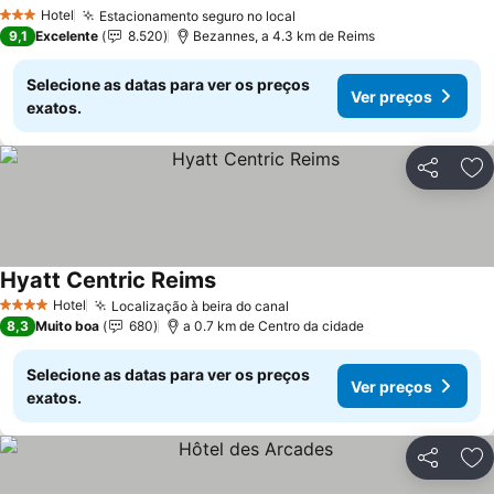
Hotel
Estacionamento seguro no local
3 Estrelas
9,1
Excelente
8.520
Bezannes, a 4.3 km de Reims
Selecione as datas para ver os preços
Ver preços
exatos.
Partilhar
Ad
Hyatt Centric Reims
Hotel
Localização à beira do canal
4 Estrelas
8,3
Muito boa
680
a 0.7 km de Centro da cidade
Selecione as datas para ver os preços
Ver preços
exatos.
Partilhar
Ad