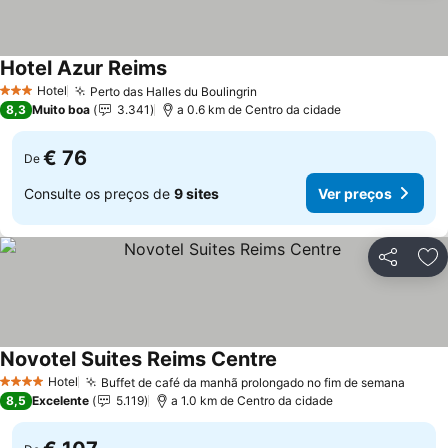
Hotel Azur Reims
Hotel
Perto das Halles du Boulingrin
3 Estrelas
8,3
Muito boa
3.341
a 0.6 km de Centro da cidade
€ 76
De
Consulte os preços de
9 sites
Ver preços
Partilhar
Ad
Novotel Suites Reims Centre
Hotel
Buffet de café da manhã prolongado no fim de semana
4 Estrelas
8,5
Excelente
5.119
a 1.0 km de Centro da cidade