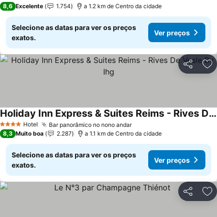
4 Estrelas
8,6
Excelente
1.754
a 1.2 km de Centro da cidade
Selecione as datas para ver os preços
Ver preços
exatos.
Partilhar
Ad
Holiday Inn Express & Suites Reims - Rives De Vesle By Ihg
Hotel
Bar panorâmico no nono andar
4 Estrelas
8,3
Muito boa
2.287
a 1.1 km de Centro da cidade
Selecione as datas para ver os preços
Ver preços
exatos.
Partilhar
Ad