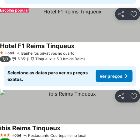
Escolha popular
Partilhar
Ad
Hotel F1 Reims Tinqueux
Hotel
Banheiros privativos no quarto
1 Estrelas
7,0
5.651
Tinqueux, a 5.0 km de Reims
Selecione as datas para ver os preços
Ver preços
exatos.
Partilhar
Ad
ibis Reims Tinqueux
Hotel
Restaurante Courtepaille no local
3 Estrelas