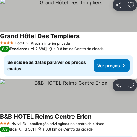
Partilhar
Ad
Grand Hôtel Des Templiers
Hotel
Piscina interior privada
4 Estrelas
8,7
Excelente
2.684
a 0.8 km de Centro da cidade
Selecione as datas para ver os preços
Ver preços
exatos.
Partilhar
Ad
B&B HOTEL Reims Centre Erlon
Hotel
Localização privilegiada no centro da cidade
3 Estrelas
7,9
Boa
3.561
a 0.8 km de Centro da cidade