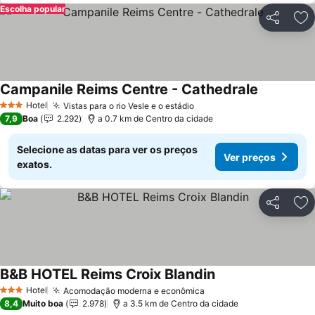
Escolha popular
Partilhar
Ad
Campanile Reims Centre - Cathedrale
Hotel
Vistas para o rio Vesle e o estádio
3 Estrelas
7,9
Boa
2.292
a 0.7 km de Centro da cidade
Selecione as datas para ver os preços
Ver preços
exatos.
Partilhar
Ad
B&B HOTEL Reims Croix Blandin
Hotel
Acomodação moderna e econômica
3 Estrelas
8,4
Muito boa
2.978
a 3.5 km de Centro da cidade