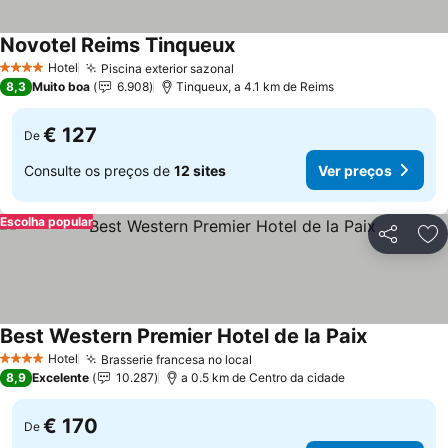
Novotel Reims Tinqueux
Hotel
Piscina exterior sazonal
4 Estrelas
8,3
Muito boa
6.908
Tinqueux, a 4.1 km de Reims
€ 127
De
Consulte os preços de
12 sites
Ver preços
Escolha popular
Partilhar
Ad
Best Western Premier Hotel de la Paix
Hotel
Brasserie francesa no local
4 Estrelas
8,9
Excelente
10.287
a 0.5 km de Centro da cidade
€ 170
De