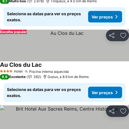
8,1
Muito boa
2.978
Tinqueux, a 4.0 km de Reims
Selecione as datas para ver os preços
Ver preços
exatos.
Escolha popular
Partilhar
Ad
Au Clos du Lac
Hotel
Piscina interna aquecida
4 Estrelas
9,6
Excelente
382
Gueux, a 8.9 km de Reims
Selecione as datas para ver os preços
Ver preços
exatos.
Partilhar
Ad