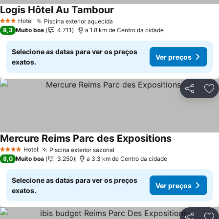
Logis Hôtel Au Tambour
Hotel
Piscina exterior aquecida
3 Estrelas
8,3
Muito boa
4.711
a 1.8 km de Centro da cidade
Selecione as datas para ver os preços
Ver preços
exatos.
Partilhar
Ad
Mercure Reims Parc des Expositions
Hotel
Piscina exterior sazonal
4 Estrelas
8,0
Muito boa
3.250
a 3.3 km de Centro da cidade
Selecione as datas para ver os preços
Ver preços
exatos.