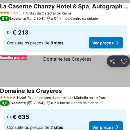
La Caserne Chanzy Hotel & Spa, Autograph Collection
Hotel
Vistas da Catedral de Reims
3 Estrelas
8,7
Excelente
2.804
a 0.1 km de Centro da cidade
€ 213
De
Consulte os preços de
8 sites
Ver preços
Escolha popular
Partilhar
Ad
Domaine les Crayères
Hotel
Jantar com duas estrelas Michelin no Le Parc
5 Estrelas
9,6
Excelente
2.054
a 2.0 km de Centro da cidade
€ 635
De
Consulte os preços de
7 sites
Ver preços