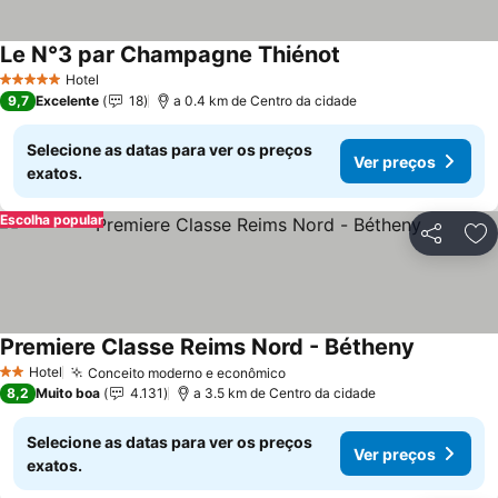
Le N°3 par Champagne Thiénot
Hotel
5 Estrelas
9,7
Excelente
18
a 0.4 km de Centro da cidade
Selecione as datas para ver os preços
Ver preços
exatos.
Escolha popular
Partilhar
Ad
Premiere Classe Reims Nord - Bétheny
Hotel
Conceito moderno e econômico
2 Estrelas
8,2
Muito boa
4.131
a 3.5 km de Centro da cidade
Selecione as datas para ver os preços
Ver preços
exatos.