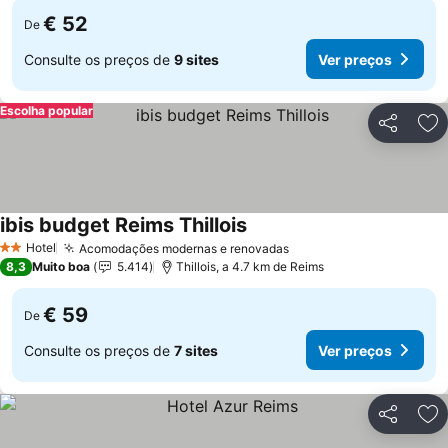
€ 52
De
Consulte os preços de
9 sites
Ver preços
Escolha popular
Partilhar
Ad
ibis budget Reims Thillois
Hotel
Acomodações modernas e renovadas
2 Estrelas
8,3
Muito boa
5.414
Thillois, a 4.7 km de Reims
€ 59
De
Consulte os preços de
7 sites
Ver preços
Partilhar
Ad