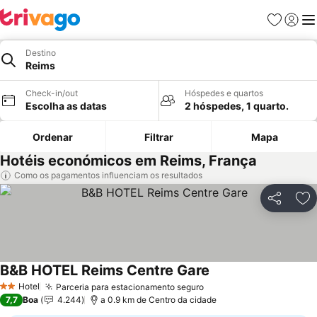
Favoritos
Iniciar
Me
Destino
Reims
Check-in/out
Hóspedes e quartos
Escolha as datas
2 hóspedes, 1 quarto.
Ordenar
Filtrar
Mapa
Hotéis económicos em Reims, França
Como os pagamentos influenciam os resultados
Partilhar
Ad
B&B HOTEL Reims Centre Gare
Hotel
Parceria para estacionamento seguro
2 Estrelas
7,7
Boa
4.244
a 0.9 km de Centro da cidade