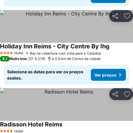
Partilhar
Ad
Holiday Inn Reims - City Centre By Ihg
Hotel
Bar na cobertura com vista para a Catedral
4 Estrelas
8,1
Muito boa
6.278
a 0.6 km de Centro da cidade
Selecione as datas para ver os preços
Ver preços
exatos.
Partilhar
Ad
Radisson Hotel Reims
Hotel