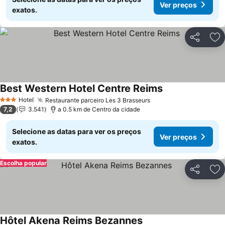
Ver preços
exatos.
Partilhar
Ad
Best Western Hotel Centre Reims
Hotel
Restaurante parceiro Les 3 Brasseurs
3 Estrelas
7,2
3.541
a 0.5 km de Centro da cidade
Selecione as datas para ver os preços
Ver preços
exatos.
Escolha popular
Partilhar
Ad
Hôtel Akena Reims Bezannes