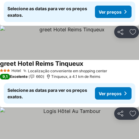
Selecione as datas para ver os preços
Ver preços
exatos.
Partilhar
Ad
greet Hotel Reims Tinqueux
Hotel
Localização conveniente em shopping center
3 Estrelas
9,1
Excelente
660
Tinqueux, a 4.1 km de Reims
Selecione as datas para ver os preços
Ver preços
exatos.
Partilhar
Ad