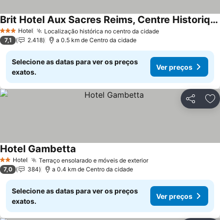
Brit Hotel Aux Sacres Reims, Centre Historique
Hotel
Localização histórica no centro da cidade
3 Estrelas
7,1
2.418
a 0.5 km de Centro da cidade
Selecione as datas para ver os preços
Ver preços
exatos.
Partilhar
Ad
Hotel Gambetta
Hotel
Terraço ensolarado e móveis de exterior
2 Estrelas
7,0
384
a 0.4 km de Centro da cidade
Selecione as datas para ver os preços
Ver preços
exatos.