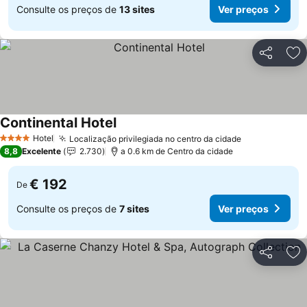
Consulte os preços de
13 sites
Ver preços
Partilhar
Ad
Continental Hotel
Hotel
Localização privilegiada no centro da cidade
4 Estrelas
8,8
Excelente
2.730
a 0.6 km de Centro da cidade
€ 192
De
Consulte os preços de
7 sites
Ver preços
Partilhar
Ad