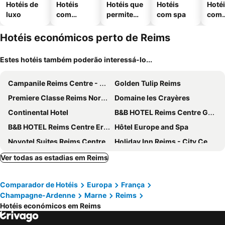
Hotéis de
Hotéis
Hotéis que
Hotéis
Hoté
luxo
com
permitem
com spa
com
piscinas
animais
esta
ment
Hotéis económicos perto de Reims
Estes hotéis também poderão interessá-lo...
Campanile Reims Centre - Cathedrale
Golden Tulip Reims
Premiere Classe Reims Nord - Bétheny
Domaine les Crayères
Continental Hotel
B&B HOTEL Reims Centre Gare
B&B HOTEL Reims Centre Erlon
Hôtel Europe and Spa
Novotel Suites Reims Centre
Holiday Inn Reims - City Centre By Ihg
Holiday Inn Express & Suites Reims - Rives De Vesle By Ihg
ibis budget Reims Parc Des Expositions
Ver todas as estadias em Reims
Best Western Hotel Centre Reims
ibis Styles Reims Centre Cathédrale
Comparador de Hotéis
Europa
França
Kyriad Reims Est - Parc Expositions
Les Berceaux de la Cathedrale
Champagne-Ardenne
Marne
Reims
Best Western Premier Hotel de la Paix
Hotel Azur Reims
Hotéis económicos em Reims
Hyatt Centric Reims
Hôtel des Arcades