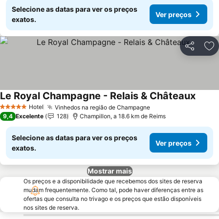
Selecione as datas para ver os preços
Ver preços
exatos.
Partilhar
Ad
Le Royal Champagne - Relais & Châteaux
Hotel
Vinhedos na região de Champagne
5 Estrelas
9,4
Excelente
128
Champillon, a 18.6 km de Reims
Selecione as datas para ver os preços
Ver preços
exatos.
Mostrar mais
Os preços e a disponibilidade que recebemos dos sites de reserva
mudam frequentemente. Como tal, pode haver diferenças entre as
ofertas que consulta no trivago e os preços que estão disponíveis
nos sites de reserva.