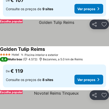
€ 107
De
Consulte os preços de
9 sites
Ver preços
Escolha popular
Partilhar
Ad
Golden Tulip Reims
Hotel
Piscina interior e exterior
4 Estrelas
8,4
Muito boa
4.572
Bezannes, a 5.0 km de Reims
€ 119
De
Consulte os preços de
8 sites
Ver preços
Escolha popular
Partilhar
Ad