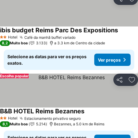
Partilhar
Ad
ibis budget Reims Parc Des Expositions
Hotel
Café da manhã buffet variado
2 Estrelas
8,2
Muito boa
3.133
a 3.3 km de Centro da cidade
Selecione as datas para ver os preços
Ver preços
exatos.
Escolha popular
Partilhar
Ad
B&B HOTEL Reims Bezannes
Hotel
Estacionamento privativo seguro
2 Estrelas
8,1
Muito boa
5.214
Bezannes, a 5.0 km de Reims
Selecione as datas para ver os preços