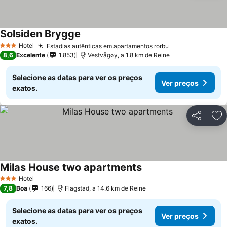
Solsiden Brygge
Ver preços
Hotel
Estadias autênticas em apartamentos rorbu
Ver preços
3 Estrelas
8,6
Excelente
1.853
Vestvågøy, a 1.8 km de Reine
Selecione as datas para ver os preços
Ver preços
exatos.
Partilhar
Ad
Milas House two apartments
Ver preços
Hotel
3 Estrelas
7,8
Boa
166
Flagstad, a 14.6 km de Reine
Selecione as datas para ver os preços
Ver preços
exatos.