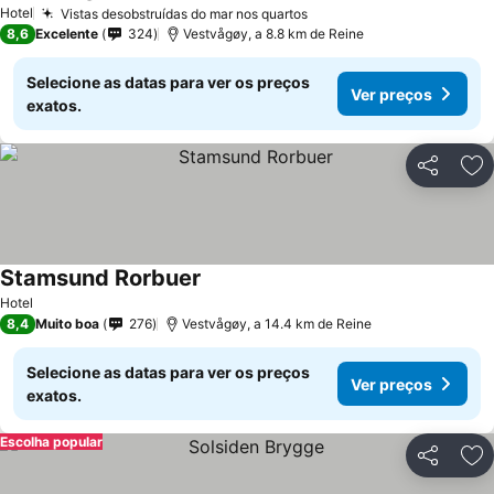
Ver preços
Hotel
Vistas desobstruídas do mar nos quartos
Ver preços
8,6
Excelente
324
Vestvågøy, a 8.8 km de Reine
Selecione as datas para ver os preços
Ver preços
exatos.
Partilhar
Ad
Stamsund Rorbuer
Ver preços
Hotel
8,4
Muito boa
276
Vestvågøy, a 14.4 km de Reine
Selecione as datas para ver os preços
Ver preços
exatos.
Escolha popular
Partilhar
Ad