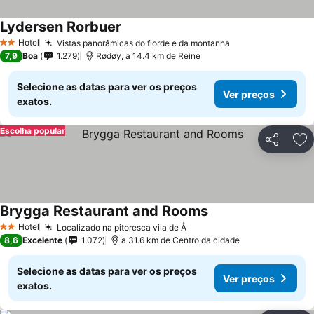
Lydersen Rorbuer
Ver preços
Hotel
Vistas panorâmicas do fiorde e da montanha
Ver preços
2 Estrelas
7,9
Boa
1.279
Rødøy, a 14.4 km de Reine
Selecione as datas para ver os preços
Ver preços
exatos.
Escolha popular
Partilhar
Ad
Brygga Restaurant and Rooms
Ver preços
Hotel
Localizado na pitoresca vila de Å
Ver preços
2 Estrelas
8,6
Excelente
1.072
a 31.6 km de Centro da cidade
Selecione as datas para ver os preços
Ver preços
exatos.