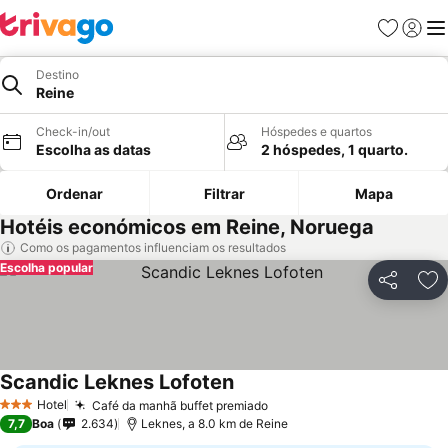
Favoritos
Iniciar
Me
Destino
Reine
Check-in/out
Hóspedes e quartos
Escolha as datas
2 hóspedes, 1 quarto.
Ordenar
Filtrar
Mapa
Hotéis económicos em Reine, Noruega
Como os pagamentos influenciam os resultados
Escolha popular
Partilhar
Ad
Scandic Leknes Lofoten
Ver preços
Hotel
Café da manhã buffet premiado
Ver preços
3 Estrelas
7,7
Boa
2.634
Leknes, a 8.0 km de Reine