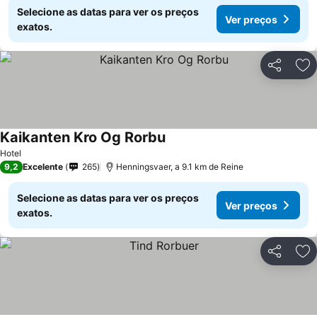
Selecione as datas para ver os preços
Ver preços
exatos.
Partilhar
Ad
Kaikanten Kro Og Rorbu
Ver preços
Hotel
9,2
Excelente
265
Henningsvaer, a 9.1 km de Reine
Selecione as datas para ver os preços
Ver preços
exatos.
Partilhar
Ad