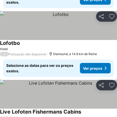
exatos.
Partilhar
Ad
Lofotbo
Ver preços
Hotel
/
Stamsund, a 14.9 km de Reine
Pontuação não disponível
Selecione as datas para ver os preços
Ver preços
exatos.
Partilhar
Ad
Live Lofoten Fishermans Cabins
Ver preços