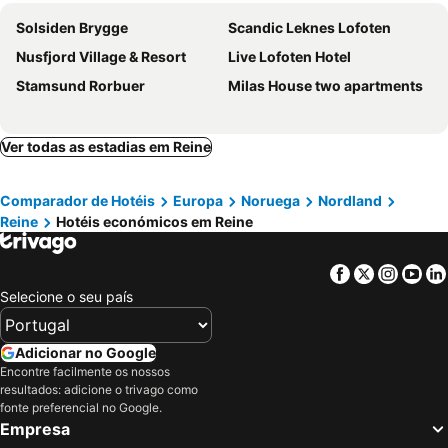
Solsiden Brygge
Scandic Leknes Lofoten
Nusfjord Village & Resort
Live Lofoten Hotel
Stamsund Rorbuer
Milas House two apartments
Ver todas as estadias em Reine
Comparador de Hotéis
Europa
Noruega
Nordland
Reine
Hotéis económicos em Reine
Facebook
Twitter
Insta
Yo
Selecione o seu país
Adicionar no Google
Encontre facilmente os nossos
resultados: adicione o trivago como
fonte preferencial no Google.
Empresa