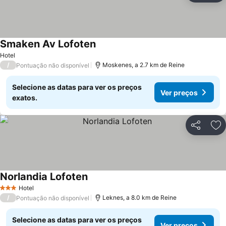
Smaken Av Lofoten
Ver preços
Hotel
/
Moskenes, a 2.7 km de Reine
Pontuação não disponível
Selecione as datas para ver os preços
Ver preços
exatos.
Partilhar
Ad
Norlandia Lofoten
Ver preços
Hotel
3 Estrelas
/
Leknes, a 8.0 km de Reine
Pontuação não disponível
Selecione as datas para ver os preços
Ver preços