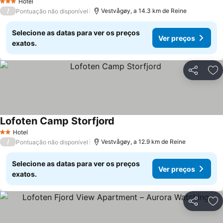
Hotel
3 Estrelas
/
Vestvågøy, a 14.3 km de Reine
Pontuação não disponível
Selecione as datas para ver os preços
Ver preços
exatos.
Partilhar
Ad
Lofoten Camp Storfjord
Ver preços
Hotel
2 Estrelas
/
Vestvågøy, a 12.9 km de Reine
Pontuação não disponível
Selecione as datas para ver os preços
Ver preços
exatos.
Partilhar
Ad