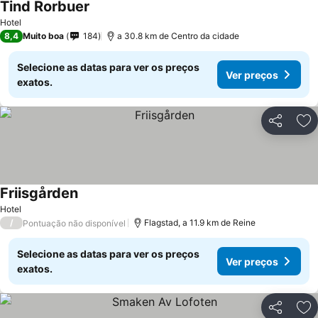
Tind Rorbuer
Ver preços
Hotel
8,4
Muito boa
184
a 30.8 km de Centro da cidade
Selecione as datas para ver os preços
Ver preços
exatos.
Partilhar
Ad
Friisgården
Ver preços
Hotel
/
Flagstad, a 11.9 km de Reine
Pontuação não disponível
Selecione as datas para ver os preços
Ver preços
exatos.
Partilhar
Ad