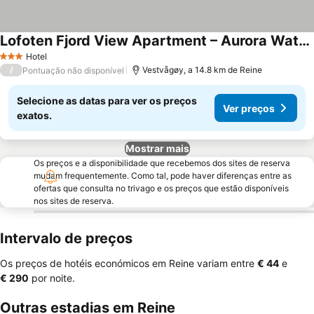
Lofoten Fjord View Apartment – Aurora Watching
Ver preços
Hotel
3 Estrelas
/
Vestvågøy, a 14.8 km de Reine
Pontuação não disponível
Selecione as datas para ver os preços
Ver preços
exatos.
Mostrar mais
Os preços e a disponibilidade que recebemos dos sites de reserva
mudam frequentemente. Como tal, pode haver diferenças entre as
ofertas que consulta no trivago e os preços que estão disponíveis
nos sites de reserva.
Intervalo de preços
Os preços de hotéis económicos em Reine variam entre
‎€ 44
e
‎€ 290
por noite.
Outras estadias em Reine