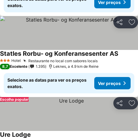
Ver preços
exatos.
Partilhar
Ad
Statles Rorbu- og Konferansesenter AS
Ver pre
Hotel
Restaurante no local com sabores locais
Ver preços
3 Estrelas
8,7
Excelente
1.395
Leknes, a 4.9 km de Reine
Selecione as datas para ver os preços
Ver preços
exatos.
Escolha popular
Partilhar
Ad
Ure Lodge