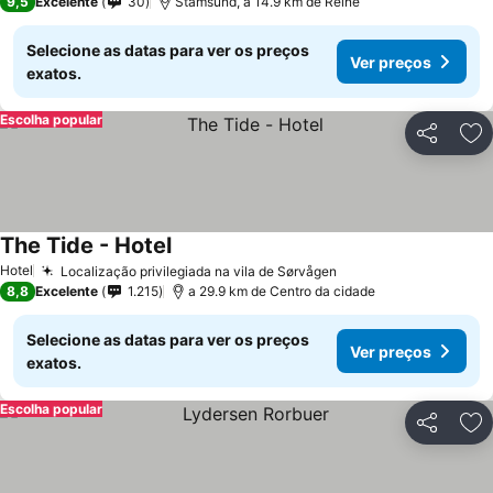
9,5
Excelente
30
Stamsund, a 14.9 km de Reine
Selecione as datas para ver os preços
Ver preços
exatos.
Escolha popular
Partilhar
Ad
The Tide - Hotel
Ver preços
Hotel
Localização privilegiada na vila de Sørvågen
Ver preços
8,8
Excelente
1.215
a 29.9 km de Centro da cidade
Selecione as datas para ver os preços
Ver preços
exatos.
Escolha popular
Partilhar
Ad