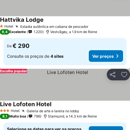
Hattvika Lodge
Ver preços
Hotel
Estadia autêntica em cabana de pescador
Ver preços
1 Estrelas
9,4
Excelente
1.220
Vestvågøy, a 1.9 km de Reine
€ 290
De
Consulte os preços de
4 sites
Ver preços
Escolha popular
Partilhar
Ad
Live Lofoten Hotel
Ver preços
Hotel
Galeria de arte e lareira no lobby
Ver preços
3 Estrelas
8,1
Muito boa
796
Stamsund, a 14.3 km de Reine
Selecione as datas para ver os preços