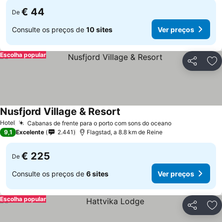
€ 44
De
Consulte os preços de
10 sites
Ver preços
Escolha popular
Partilhar
Ad
Nusfjord Village & Resort
Ver preços
Hotel
Cabanas de frente para o porto com sons do oceano
Ver preços
9,1
Excelente
2.441
Flagstad, a 8.8 km de Reine
€ 225
De
Consulte os preços de
6 sites
Ver preços
Escolha popular
Partilhar
Ad