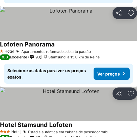
Partilhar
Ad
Lofoten Panorama
Ver preços
Hotel
Apartamentos reformados de alto padrão
Ver preços
1 Estrelas
9,3
Excelente
90
Stamsund, a 15.0 km de Reine
Selecione as datas para ver os preços
Ver preços
exatos.
Partilhar
Ad
Hotel Stamsund Lofoten
Ver preços
Hotel
Estadia autêntica em cabana de pescador rorbu
Ver preços
3 Estrelas