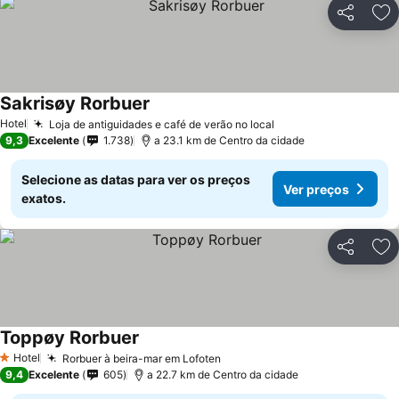
Partilhar
Ad
Sakrisøy Rorbuer
Ver preços
Hotel
Loja de antiguidades e café de verão no local
Ver preços
9,3
Excelente
1.738
a 23.1 km de Centro da cidade
Selecione as datas para ver os preços
Ver preços
exatos.
Partilhar
Ad
Toppøy Rorbuer
Ver preços
Hotel
Rorbuer à beira-mar em Lofoten
Ver preços
1 Estrelas
9,4
Excelente
605
a 22.7 km de Centro da cidade