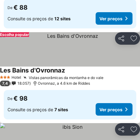
€ 88
De
Consulte os preços de
12 sites
Ver preços
Escolha popular
Partilhar
Ad
Les Bains d'Ovronnaz
Hotel
Vistas panorâmicas da montanha e do vale
3 Estrelas
7,4
18.057
Ovronnaz, a 4.6 km de Riddes
€ 98
De
Consulte os preços de
7 sites
Ver preços
Partilhar
Ad