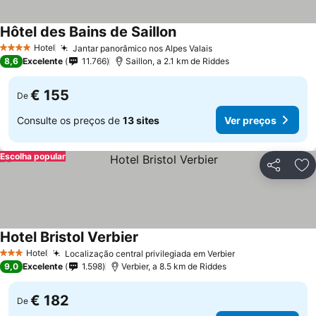
Hôtel des Bains de Saillon
Hotel
Jantar panorâmico nos Alpes Valais
4 Estrelas
8,6
Excelente
11.766
Saillon, a 2.1 km de Riddes
€ 155
De
Consulte os preços de
13 sites
Ver preços
Escolha popular
Partilhar
Ad
Hotel Bristol Verbier
Hotel
Localização central privilegiada em Verbier
3 Estrelas
9,0
Excelente
1.598
Verbier, a 8.5 km de Riddes
€ 182
De