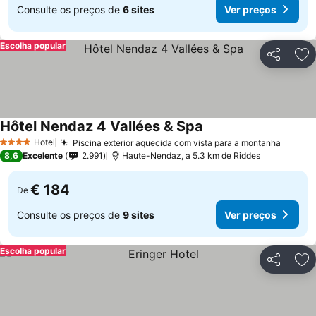
Consulte os preços de
6 sites
Ver preços
Escolha popular
Partilhar
Ad
Hôtel Nendaz 4 Vallées & Spa
Hotel
Piscina exterior aquecida com vista para a montanha
4 Estrelas
8,6
Excelente
2.991
Haute-Nendaz, a 5.3 km de Riddes
€ 184
De
Consulte os preços de
9 sites
Ver preços
Escolha popular
Partilhar
Ad