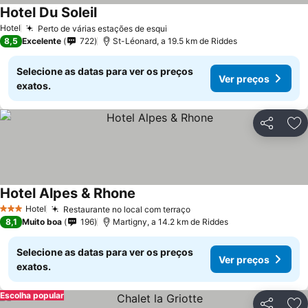
Hotel Du Soleil
Hotel
Perto de várias estações de esqui
8,5
Excelente
722
St-Léonard, a 19.5 km de Riddes
Selecione as datas para ver os preços
Ver preços
exatos.
Partilhar
Ad
Hotel Alpes & Rhone
Hotel
Restaurante no local com terraço
3 Estrelas
8,1
Muito boa
196
Martigny, a 14.2 km de Riddes
Selecione as datas para ver os preços
Ver preços
exatos.
Escolha popular