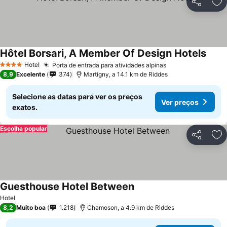
Partilhar
Ad
Hôtel Borsari, A Member Of Design Hotels
Hotel
Porta de entrada para atividades alpinas
4 Estrelas
8,9
Excelente
374
Martigny, a 14.1 km de Riddes
Selecione as datas para ver os preços
Ver preços
exatos.
Escolha popular
Partilhar
Ad
Guesthouse Hotel Between
Hotel
8,2
Muito boa
1.218
Chamoson, a 4.9 km de Riddes