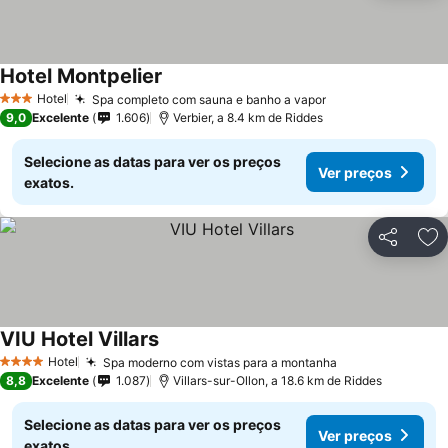
Hotel Montpelier
Hotel
Spa completo com sauna e banho a vapor
3 Estrelas
9,0
Excelente
1.606
Verbier, a 8.4 km de Riddes
Selecione as datas para ver os preços
Ver preços
exatos.
Partilhar
Ad
VIU Hotel Villars
Hotel
Spa moderno com vistas para a montanha
4 Estrelas
8,8
Excelente
1.087
Villars-sur-Ollon, a 18.6 km de Riddes
Selecione as datas para ver os preços
Ver preços
exatos.