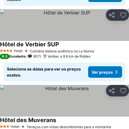
Partilhar
Ad
Hôtel de Verbier SUP
Hotel
Culinária italiana autêntica no La Nonna
4 Estrelas
9,3
Excelente
807
Verbier, a 8.6 km de Riddes
Selecione as datas para ver os preços
Ver preços
exatos.
Partilhar
Ad
Hôtel des Muverans
Hotel
Terraços com vistas deslumbrantes para a montanha
3 Estrelas