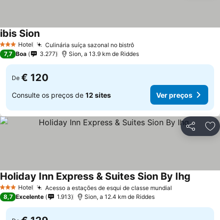
ibis Sion
Hotel
Culinária suíça sazonal no bistrô
3 Estrelas
7,7
Boa
3.277
Sion, a 13.9 km de Riddes
€ 120
De
Consulte os preços de
12 sites
Ver preços
Partilhar
Ad
Holiday Inn Express & Suites Sion By Ihg
Hotel
Acesso a estações de esqui de classe mundial
3 Estrelas
8,7
Excelente
1.913
Sion, a 12.4 km de Riddes