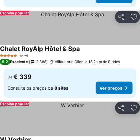
Escolha popular
Partilhar
Ad
Chalet RoyAlp Hôtel & Spa
Hotel
5 Estrelas
9,2
Excelente
2.388
Villars-sur-Ollon, a 18.2 km de Riddes
€ 339
De
Consulte os preços de
8 sites
Ver preços
Escolha popular
Partilhar
Ad
W Verbier