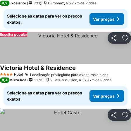
9,2
Excelente
731
Ovronnaz, a 5.2 km de Riddes
Selecione as datas para ver os preços
Ver preços
exatos.
Escolha popular
Partilhar
Ad
Victoria Hotel & Residence
Hotel
Localização privilegiada para aventuras alpinas
4 Estrelas
8,4
Muito boa
1.173
Villars-sur-Ollon, a 18.9 km de Riddes
Selecione as datas para ver os preços
Ver preços
exatos.
Partilhar
Ad