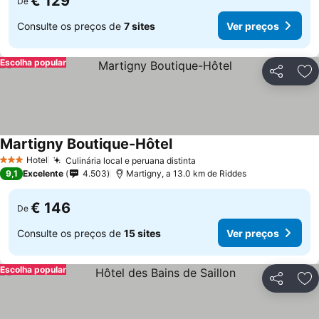
€ 129
De
Consulte os preços de
7 sites
Ver preços
Escolha popular
Partilhar
Ad
Martigny Boutique-Hôtel
Hotel
Culinária local e peruana distinta
3 Estrelas
9,1
Excelente
4.503
Martigny, a 13.0 km de Riddes
€ 146
De
Consulte os preços de
15 sites
Ver preços
Escolha popular
Partilhar
Ad