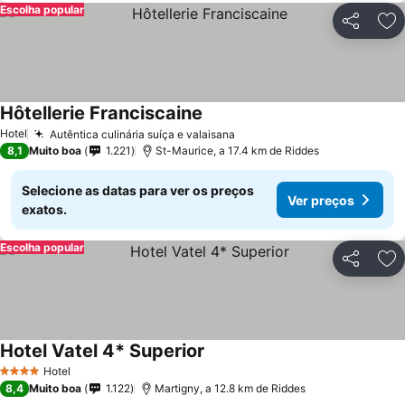
Escolha popular
Partilhar
Ad
Hôtellerie Franciscaine
Hotel
Autêntica culinária suíça e valaisana
8,1
Muito boa
1.221
St-Maurice, a 17.4 km de Riddes
Selecione as datas para ver os preços
Ver preços
exatos.
Escolha popular
Partilhar
Ad
Hotel Vatel 4* Superior
Hotel
4 Estrelas
8,4
Muito boa
1.122
Martigny, a 12.8 km de Riddes