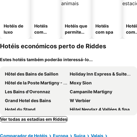
Hotéis de
Hotéis
Hotéis que
Hotéis
Hoté
luxo
com
permitem
com spa
com
piscinas
animais
esta
ment
Hotéis económicos perto de Riddes
Estes hotéis também poderão interessá-lo...
Hôtel des Bains de Saillon
Holiday Inn Express & Suites Sion By Ihg
Hôtel de la Poste Martigny - City Center
Moxy Sion
Les Bains d'Ovronnaz
Campanile Martigny
Grand Hotel des Bains
W Verbier
Hotel du Stand
Hôtel Nendaz 4 Vallées & Spa
Hotel Le Cedre
Guesthouse Hotel Between
Ver todas as estadias em Riddes
Martigny Boutique-Hôtel
ibis Sion
Comparador de Hotéis
Europa
Suíça
Valais
PAPILL'ON - Boutique Hotel
Hotel Montpelier