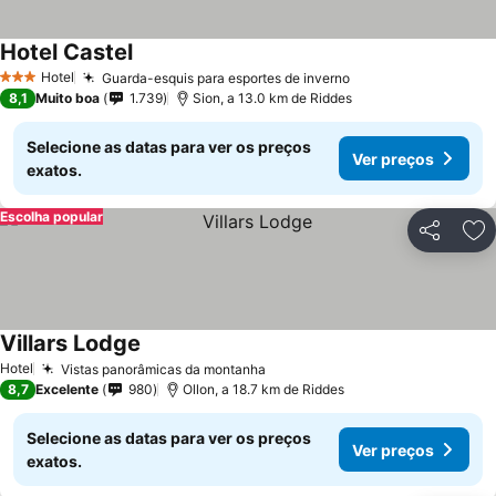
Hotel Castel
Hotel
Guarda-esquis para esportes de inverno
3 Estrelas
8,1
Muito boa
1.739
Sion, a 13.0 km de Riddes
Selecione as datas para ver os preços
Ver preços
exatos.
Escolha popular
Partilhar
Ad
Villars Lodge
Hotel
Vistas panorâmicas da montanha
8,7
Excelente
980
Ollon, a 18.7 km de Riddes
Selecione as datas para ver os preços
Ver preços
exatos.