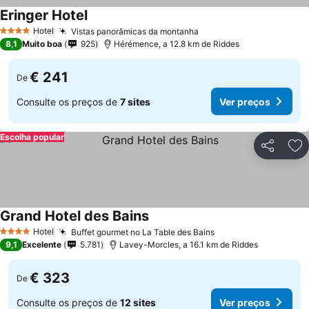
Eringer Hotel
Hotel
Vistas panorâmicas da montanha
4 Estrelas
8,1
Muito boa
925
Hérémence, a 12.8 km de Riddes
€ 241
De
Consulte os preços de
7 sites
Ver preços
Escolha popular
Partilhar
Ad
Grand Hotel des Bains
Hotel
Buffet gourmet no La Table des Bains
4 Estrelas
9,1
Excelente
5.781
Lavey-Morcles, a 16.1 km de Riddes
€ 323
De
Consulte os preços de
12 sites
Ver preços