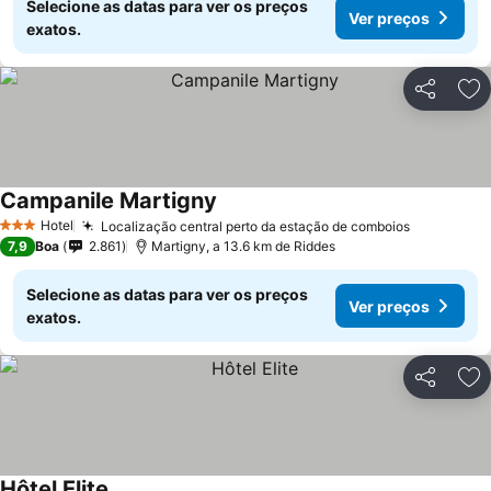
Selecione as datas para ver os preços
Ver preços
exatos.
Partilhar
Ad
Campanile Martigny
Hotel
Localização central perto da estação de comboios
3 Estrelas
7,9
Boa
2.861
Martigny, a 13.6 km de Riddes
Selecione as datas para ver os preços
Ver preços
exatos.
Partilhar
Ad
Hôtel Elite