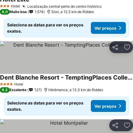
Hotel
Localização central perto do centro histórico
3 Estrelas
8,0
Muito boa
1.574
Sion, a 12.3 km de Riddes
Selecione as datas para ver os preços
Ver preços
exatos.
Partilhar
Ad
Dent Blanche Resort - TemptingPlaces Collection
Hotel
4 Estrelas
9,2
Excelente
127
Hérémence, a 13.3 km de Riddes
Selecione as datas para ver os preços
Ver preços
exatos.
Partilhar
Ad