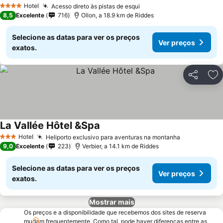
Hotel
Acesso direto às pistas de esqui
4 Estrelas
8,5
Excelente
716
Ollon, a 18.9 km de Riddes
Selecione as datas para ver os preços
Ver preços
exatos.
Partilhar
Ad
La Vallée Hôtel &Spa
Hotel
Heliporto exclusivo para aventuras na montanha
3 Estrelas
9,0
Excelente
223
Verbier, a 14.1 km de Riddes
Selecione as datas para ver os preços
Ver preços
exatos.
Mostrar mais
Os preços e a disponibilidade que recebemos dos sites de reserva
mudam frequentemente. Como tal, pode haver diferenças entre as