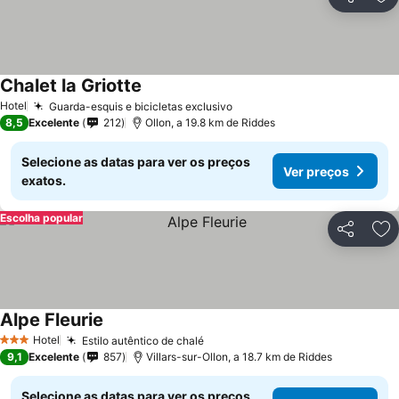
Partilhar
Ad
Chalet la Griotte
Hotel
Guarda-esquis e bicicletas exclusivo
8,5
Excelente
212
Ollon, a 19.8 km de Riddes
Selecione as datas para ver os preços
Ver preços
exatos.
Escolha popular
Partilhar
Ad
Alpe Fleurie
Hotel
Estilo autêntico de chalé
3 Estrelas
9,1
Excelente
857
Villars-sur-Ollon, a 18.7 km de Riddes
Selecione as datas para ver os preços