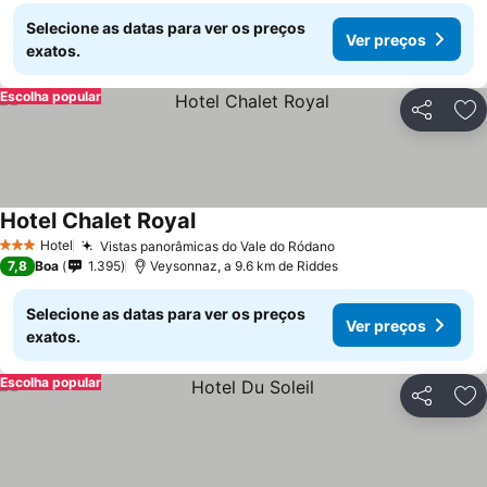
Selecione as datas para ver os preços
Ver preços
exatos.
Escolha popular
Partilhar
Ad
Hotel Chalet Royal
Hotel
Vistas panorâmicas do Vale do Ródano
3 Estrelas
7,8
Boa
1.395
Veysonnaz, a 9.6 km de Riddes
Selecione as datas para ver os preços
Ver preços
exatos.
Escolha popular
Partilhar
Ad