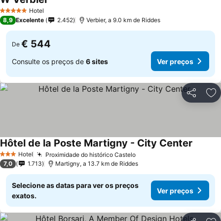
Hotel
5 Estrelas
8,9
Excelente
2.452
Verbier, a 9.0 km de Riddes
€ 544
De
Consulte os preços de
6 sites
Ver preços
Partilhar
Ad
Hôtel de la Poste Martigny - City Center
Hotel
Proximidade do histórico Castelo
3 Estrelas
7,0
1.713
Martigny, a 13.7 km de Riddes
Selecione as datas para ver os preços
Ver preços
exatos.