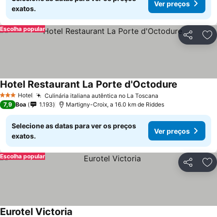
Ver preços
exatos.
Escolha popular
Partilhar
Ad
Hotel Restaurant La Porte d'Octodure
Hotel
Culinária italiana autêntica no La Toscana
3 Estrelas
7,9
Boa
1.193
Martigny-Croix, a 16.0 km de Riddes
Selecione as datas para ver os preços
Ver preços
exatos.
Escolha popular
Partilhar
Ad
Eurotel Victoria