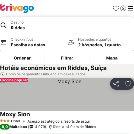
Favoritos
Iniciar
Me
Destino
Riddes
Check-in/out
Hóspedes e quartos
Escolha as datas
2 hóspedes, 1 quarto.
Ordenar
Filtrar
Mapa
Hotéis económicos em Riddes, Suíça
Como os pagamentos influenciam os resultados
Escolha popular
Partilhar
Ad
Moxy Sion
Hotel
Acesso estratégico a resorts de esqui
3 Estrelas
8,0
Muito boa
4.079
Sion, a 14.0 km de Riddes