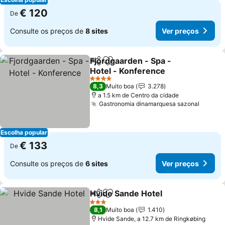
€ 120
De
Consulte os preços de
8 sites
Ver preços
Fjordgaarden - Spa -
Partilhar
Adicionar aos favoritos
Hotel - Konference
4 Estrelas
8,3
Muito boa
3.278
a 1.5 km de Centro da cidade
Gastronomia dinamarquesa sazonal
Escolha popular
€ 133
De
Consulte os preços de
6 sites
Ver preços
Hvide Sande Hotel
Partilhar
Adicionar aos favoritos
3 Estrelas
8,1
Muito boa
1.410
Hvide Sande, a 12.7 km de Ringkøbing