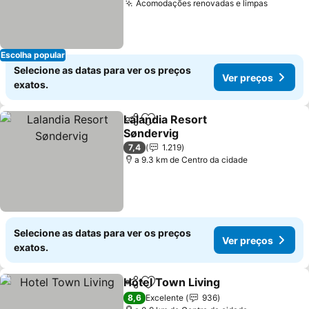
Acomodações renovadas e limpas
Escolha popular
Selecione as datas para ver os preços
Ver preços
exatos.
Lalandia Resort
Partilhar
Adicionar aos favoritos
Søndervig
7,4
1.219
a 9.3 km de Centro da cidade
Selecione as datas para ver os preços
Ver preços
exatos.
Hotel Town Living
Partilhar
Adicionar aos favoritos
8,6
Excelente
936