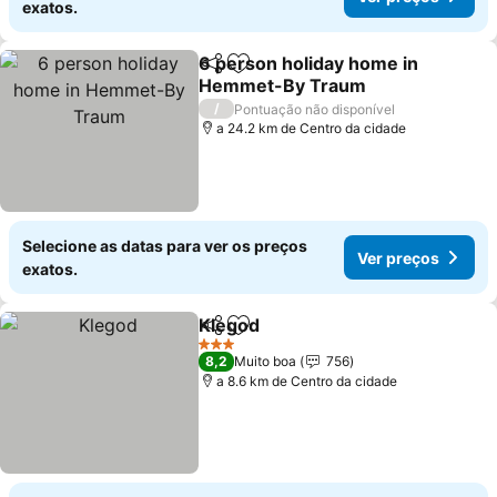
exatos.
6 person holiday home in
Partilhar
Adicionar aos favoritos
Hemmet-By Traum
/
Pontuação não disponível
a 24.2 km de Centro da cidade
Selecione as datas para ver os preços
Ver preços
exatos.
Klegod
Partilhar
Adicionar aos favoritos
3 Estrelas
8,2
Muito boa
756
a 8.6 km de Centro da cidade