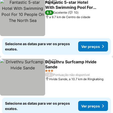
Fantastic 5-star Hotel
Partilhar
Adicionar aos favoritos
With Swimming Pool For
10 People On The North
8,5
Excelente
10
Sea
a 9.7 km de Centro da cidade
Selecione as datas para ver os preços
Ver preços
exatos.
Drivethru Surfcamp Hvide
Partilhar
Adicionar aos favoritos
Sande
3 Estrelas
/
Pontuação não disponível
Hvide Sande, a 10.7 km de Ringkøbing
Selecione as datas para ver os preços
Ver preços
exatos.