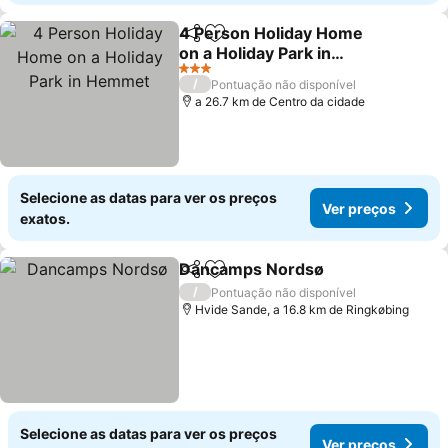
4 Person Holiday Home
Partilhar
Adicionar aos favoritos
on a Holiday Park in
Hemmet
3 Estrelas
/
Pontuação não disponível
a 26.7 km de Centro da cidade
Selecione as datas para ver os preços
Ver preços
exatos.
Dancamps Nordsø
Partilhar
Adicionar aos favoritos
/
Pontuação não disponível
Hvide Sande, a 16.8 km de Ringkøbing
Selecione as datas para ver os preços
Ver preços