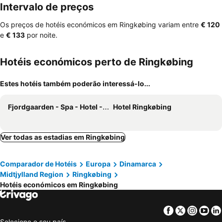
Intervalo de preços
Os preços de hotéis económicos em Ringkøbing variam entre
‎€ 120
e
‎€ 133
por noite.
Hotéis económicos perto de Ringkøbing
Estes hotéis também poderão interessá-lo...
Fjordgaarden - Spa - Hotel - Konference
Hotel Ringkøbing
Ver todas as estadias em Ringkøbing
Comparador de Hotéis
Europa
Dinamarca
Midtjylland Region
Ringkøbing
Hotéis económicos em Ringkøbing
Facebook
Twitter
Insta
Yo
Selecione o seu país