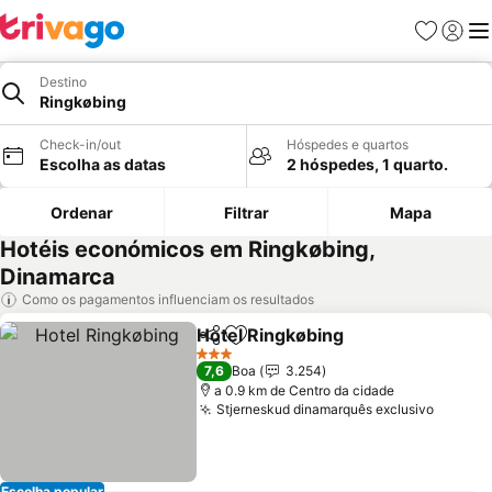
Favoritos
Iniciar
Me
Destino
Ringkøbing
Check-in/out
Hóspedes e quartos
Escolha as datas
2 hóspedes, 1 quarto.
Ordenar
Filtrar
Mapa
Hotéis económicos em Ringkøbing,
Dinamarca
Como os pagamentos influenciam os resultados
Hotel Ringkøbing
Partilhar
Adicionar aos favoritos
3 Estrelas
7,6
Boa
3.254
a 0.9 km de Centro da cidade
Stjerneskud dinamarquês exclusivo
Escolha popular