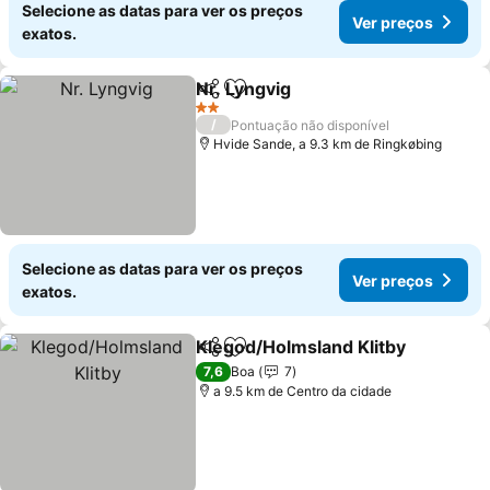
Selecione as datas para ver os preços
Ver preços
exatos.
Nr. Lyngvig
Partilhar
Adicionar aos favoritos
2 Estrelas
/
Pontuação não disponível
Hvide Sande, a 9.3 km de Ringkøbing
Selecione as datas para ver os preços
Ver preços
exatos.
Klegod/Holmsland Klitby
Partilhar
Adicionar aos favoritos
7,6
Boa
7
a 9.5 km de Centro da cidade