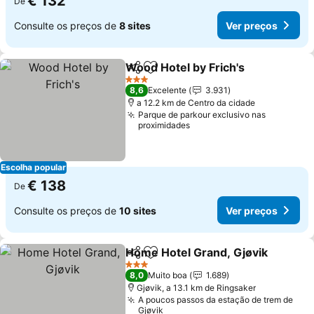
€ 132
De
Consulte os preços de
8 sites
Ver preços
Wood Hotel by Frich's
Partilhar
Adicionar aos favoritos
3 Estrelas
8,6
Excelente
3.931
a 12.2 km de Centro da cidade
Parque de parkour exclusivo nas
proximidades
Escolha popular
€ 138
De
Consulte os preços de
10 sites
Ver preços
Home Hotel Grand, Gjøvik
Partilhar
Adicionar aos favoritos
3 Estrelas
8,0
Muito boa
1.689
Gjøvik, a 13.1 km de Ringsaker
A poucos passos da estação de trem de
Gjøvik