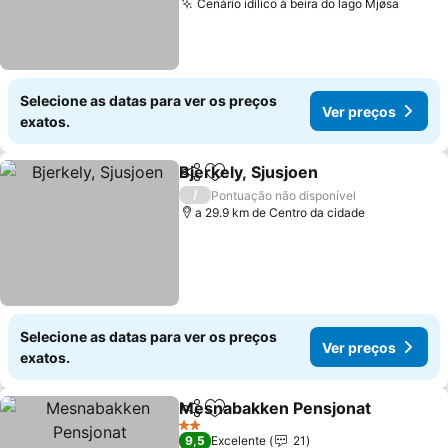
Cenário idílico à beira do lago Mjøsa
Selecione as datas para ver os preços
Ver preços
exatos.
Bjerkely, Sjusjoen
Partilhar
Adicionar aos favoritos
/
Pontuação não disponível
a 29.9 km de Centro da cidade
Selecione as datas para ver os preços
Ver preços
exatos.
Mesnabakken Pensjonat
Partilhar
Adicionar aos favoritos
2 Estrelas
9,5
Excelente
21