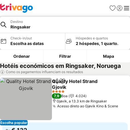
Favoritos
Iniciar
Me
Destino
Ringsaker
Check-in/out
Hóspedes e quartos
Escolha as datas
2 hóspedes, 1 quarto.
Ordenar
Filtrar
Mapa
Hotéis económicos em Ringsaker, Noruega
Como os pagamentos influenciam os resultados
Quality Hotel Strand
Partilhar
Adicionar aos favoritos
Gjovik
4 Estrelas
7,9
Boa
4.024
Gjøvik, a 13.3 km de Ringsaker
Acesso direto ao Gjøvik Kino & Scene
Escolha popular