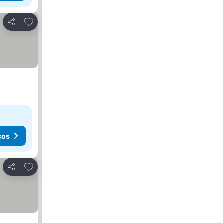
Adicionar aos favoritos
Partilhar
ços
Adicionar aos favoritos
Partilhar