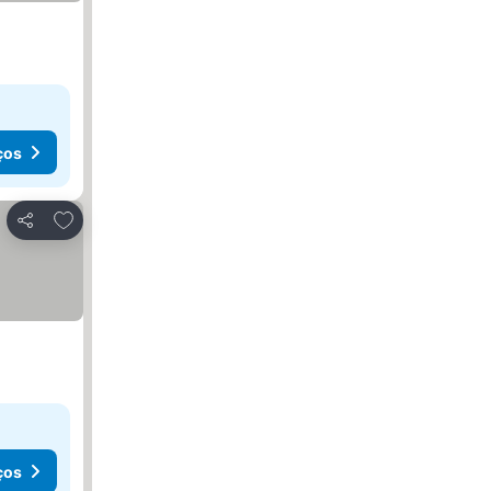
ços
Adicionar aos favoritos
Partilhar
ços