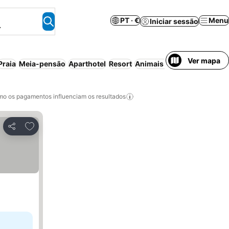
PT · €
Menu
Iniciar sessão
.
Ver mapa
Praia
Meia-pensão
Aparthotel
Resort
Animais permitidos
Pensã
o os pagamentos influenciam os resultados
Adicionar aos favoritos
Partilhar