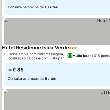
Consulte os preços de
10 sites
Hotel Residence Isola Verde
3 Estrelas
Ver preços
Piscina ampla com hidromassagem,
Muito boa
(1.318 pont
8,3
Localização na colina com vista para
Ver preços
o mar
€ 85
De
Consulte os preços de
6 sites