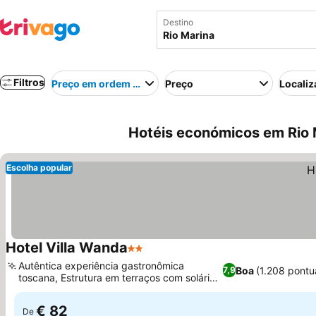
Destino
Filtros
Preço em ordem crescente
Preço
Localiz
Hotéis económicos em Rio M
Escolha popular
Hotel Villa Wanda
2 Estrelas
Ver preços
Autêntica experiência gastronômica
Boa
(1.208 pontu
7,9
toscana, Estrutura em terraços com solário
Ver preços
panorâmico
€ 82
De