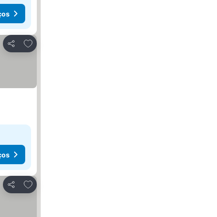
ços
Adicionar aos favoritos
Partilhar
ços
Adicionar aos favoritos
Partilhar