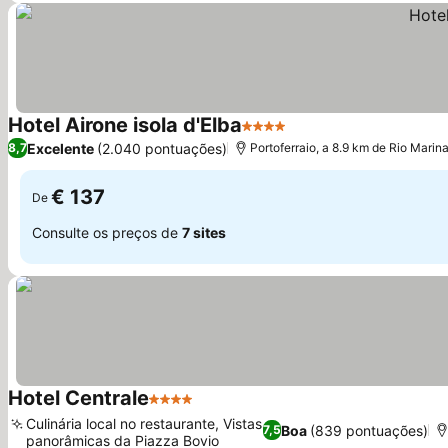
Hotel Airone isola d'Elba
4 Estrelas
Ver preços
Excelente
(2.040 pontuações)
8,7
Portoferraio, a 8.9 km de Rio Marin
€ 137
De
Consulte os preços de
7 sites
Hotel Centrale
4 Estrelas
Ver preços
Culinária local no restaurante, Vistas
Boa
(839 pontuações)
7,5
panorâmicas da Piazza Bovio