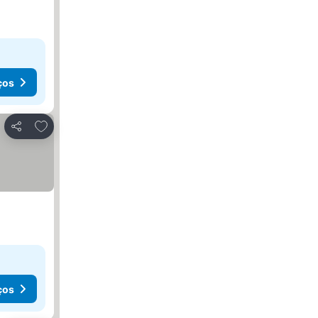
ços
Adicionar aos favoritos
Partilhar
ços