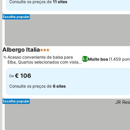
Consulte os preços de
11 sites
Escolha popular
Albergo Italia
3 Estrelas
Ver preços
Acesso conveniente de balsa para
Muito boa
(1.459 pon
8,3
Elba, Quartos selecionados com vista
Ver preços
para o mar
€ 106
De
Consulte os preços de
6 sites
Escolha popular