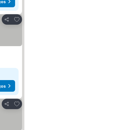
ços
Adicionar aos favoritos
Partilhar
ços
Adicionar aos favoritos
Partilhar