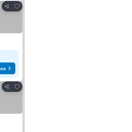
Adicionar aos favoritos
Partilhar
ços
Adicionar aos favoritos
Partilhar