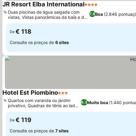
JR Resort Elba International
4 Estrelas
Ver preços
Duas piscinas de água salgada com
Boa
(2.846 pontuaç
7,8
vistas, Vistas panorâmicas da baía e do
Ver preços
golfo
€ 118
De
Consulte os preços de
6 sites
Hotel Est Piombino
3 Estrelas
Ver preços
Quartos com varanda ou jardim
Muito boa
(1.440 pontu
8,3
privativo, Quadras de tênis ao lado
Ver preços
do hotel
€ 119
De
Consulte os preços de
7 sites