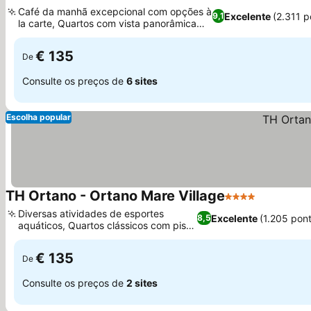
4 Estrelas
Ver preços
Café da manhã excepcional com opções à
Excelente
(2.311 
9,1
la carte, Quartos com vista panorâmica
Ver preços
para o mar
€ 135
De
Consulte os preços de
6 sites
Escolha popular
TH Ortano - Ortano Mare Village
4 Estrelas
Ver preço
Diversas atividades de esportes
Excelente
(1.205 pon
8,5
aquáticos, Quartos clássicos com piso
Ver preços
de mármore
€ 135
De
Consulte os preços de
2 sites