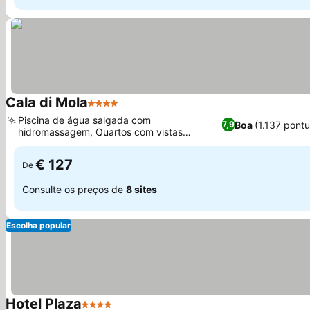
Cala di Mola
4 Estrelas
Ver preços
Piscina de água salgada com
Boa
(1.137 pont
7,9
hidromassagem, Quartos com vistas
Ver preços
deslumbrantes para o mar
€ 127
De
Consulte os preços de
8 sites
Escolha popular
Hotel Plaza