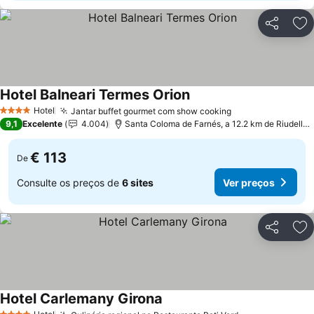
Partilhar
Ad
Hotel Balneari Termes Orion
Hotel
Jantar buffet gourmet com show cooking
4 Estrelas
9,1
Excelente
4.004
Santa Coloma de Farnés, a 12.2 km de Riudellots de la Selva
€ 113
De
Consulte os preços de
6 sites
Ver preços
Partilhar
Ad
Hotel Carlemany Girona