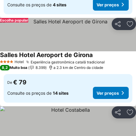
Consulte os preços de
4 sites
Ver preços
Escolha popular
Partilhar
Ad
Salles Hotel Aeroport de Girona
Hotel
Experiência gastronômica catalã tradicional
4 Estrelas
8,2
Muito boa
8.399
a 2.3 km de Centro da cidade
€ 79
De
Consulte os preços de
14 sites
Ver preços
Partilhar
Ad