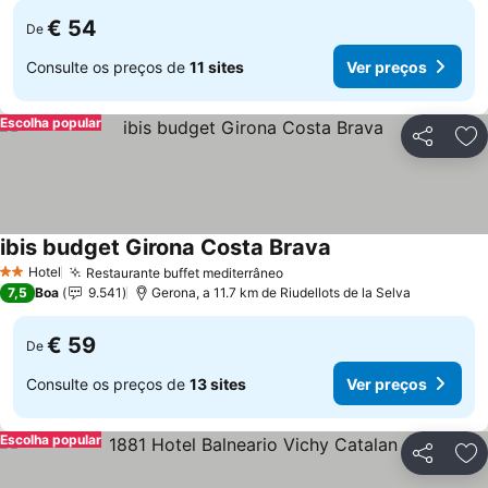
€ 54
De
Consulte os preços de
11 sites
Ver preços
Escolha popular
Partilhar
Ad
ibis budget Girona Costa Brava
Hotel
Restaurante buffet mediterrâneo
2 Estrelas
7,5
Boa
9.541
Gerona, a 11.7 km de Riudellots de la Selva
€ 59
De
Consulte os preços de
13 sites
Ver preços
Escolha popular
Partilhar
Ad