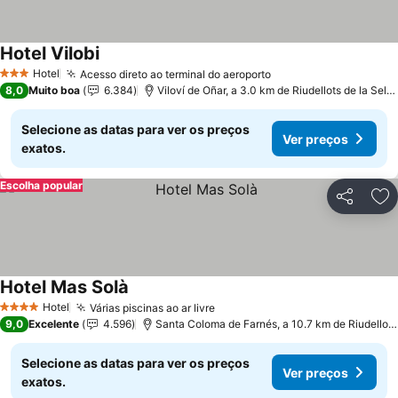
Hotel Vilobi
Hotel
Acesso direto ao terminal do aeroporto
3 Estrelas
8,0
Muito boa
6.384
Viloví de Oñar, a 3.0 km de Riudellots de la Selva
Selecione as datas para ver os preços
Ver preços
exatos.
Escolha popular
Partilhar
Ad
Hotel Mas Solà
Hotel
Várias piscinas ao ar livre
4 Estrelas
9,0
Excelente
4.596
Santa Coloma de Farnés, a 10.7 km de Riudellots de la Selva
Selecione as datas para ver os preços
Ver preços
exatos.