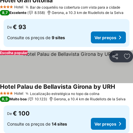
Hotel Gran Ultonia
Hotel
Bar de coquetéis na cobertura com vista para a cidade
4 Estrelas
8,7
Excelente
8.558
Gerona, a 10.3 km de Riudellots de la Selva
€ 93
De
Consulte os preços de
9 sites
Ver preços
Escolha popular
Partilhar
Ad
Hotel Palau de Bellavista Girona by URH
Hotel
Localização estratégica no topo da colina
4 Estrelas
8,3
Muito boa
10.123
Gerona, a 10.4 km de Riudellots de la Selva
€ 100
De
Consulte os preços de
14 sites
Ver preços