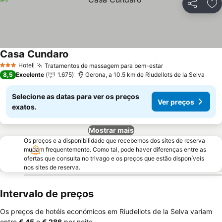
Partilhar
Ad
Casa Cundaro
Hotel
Tratamentos de massagem para bem-estar
3 Estrelas
8,5
Excelente
1.675
Gerona, a 10.5 km de Riudellots de la Selva
Selecione as datas para ver os preços
Ver preços
exatos.
Mostrar mais
Os preços e a disponibilidade que recebemos dos sites de reserva
mudam frequentemente. Como tal, pode haver diferenças entre as
ofertas que consulta no trivago e os preços que estão disponíveis
nos sites de reserva.
Intervalo de preços
Os preços de hotéis económicos em Riudellots de la Selva variam
entre
‎€ 45
e
‎€ 286
por noite.