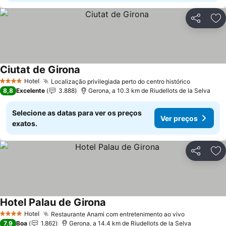
Partilhar
Ad
Ciutat de Girona
Hotel
Localização privilegiada perto do centro histórico
4 Estrelas
8,8
Excelente
3.888
Gerona, a 10.3 km de Riudellots de la Selva
Selecione as datas para ver os preços
Ver preços
exatos.
Partilhar
Ad
Hotel Palau de Girona
Hotel
Restaurante Anami com entretenimento ao vivo
4 Estrelas
7,9
Boa
1.862
Gerona, a 14.4 km de Riudellots de la Selva