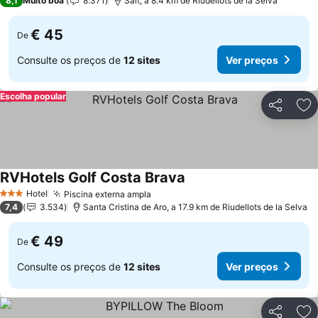
8,1
Muito boa
8.371
Salt, a 8.4 km de Riudellots de la Selva
€ 45
De
Consulte os preços de
12 sites
Ver preços
Escolha popular
Partilhar
Ad
RVHotels Golf Costa Brava
Hotel
Piscina externa ampla
3 Estrelas
7,4
3.534
Santa Cristina de Aro, a 17.9 km de Riudellots de la Selva
€ 49
De
Consulte os preços de
12 sites
Ver preços