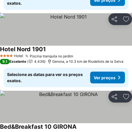
Ver preços
exatos.
Partilhar
Ad
Hotel Nord 1901
Hotel
Piscina tranquila no jardim
4 Estrelas
9,1
Excelente
4.436
Gerona, a 10.3 km de Riudellots de la Selva
Selecione as datas para ver os preços
Ver preços
exatos.
Partilhar
Ad
Bed&Breakfast 10 GIRONA