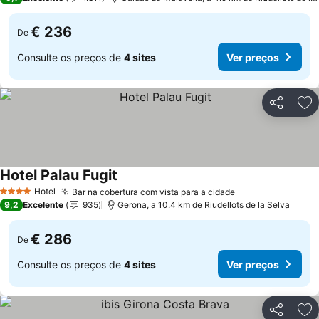
€ 236
De
Consulte os preços de
4 sites
Ver preços
Partilhar
Ad
Hotel Palau Fugit
Hotel
Bar na cobertura com vista para a cidade
4 Estrelas
9,2
Excelente
935
Gerona, a 10.4 km de Riudellots de la Selva
€ 286
De
Consulte os preços de
4 sites
Ver preços
Partilhar
Ad