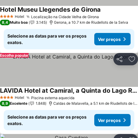
Hotel Museu Llegendes de Girona
Hotel
Localização na Cidade Velha de Girona
4 Estrelas
8,4
Muito boa
3.145
Gerona, a 10.7 km de Riudellots de la Selva
Selecione as datas para ver os preços
Ver preços
exatos.
Escolha popular
Partilhar
Ad
LAVIDA Hotel at Camiral, a Quinta do Lago Resort
Hotel
Piscina externa aquecida
4 Estrelas
8,9
Excelente
1.848
Caldas de Malavella, a 5.1 km de Riudellots de la Selva
Selecione as datas para ver os preços
Ver preços
exatos.