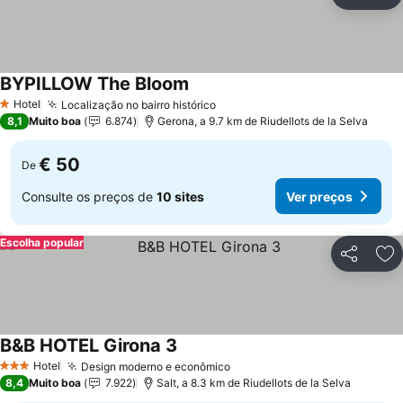
Partilhar
Ad
BYPILLOW The Bloom
Hotel
Localização no bairro histórico
1 Estrelas
8,1
Muito boa
6.874
Gerona, a 9.7 km de Riudellots de la Selva
€ 50
De
Consulte os preços de
10 sites
Ver preços
Escolha popular
Partilhar
Ad
B&B HOTEL Girona 3
Hotel
Design moderno e econômico
3 Estrelas
8,4
Muito boa
7.922
Salt, a 8.3 km de Riudellots de la Selva