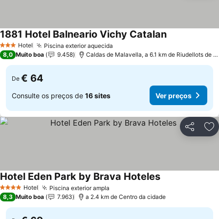
1881 Hotel Balneario Vichy Catalan
Hotel
Piscina exterior aquecida
3 Estrelas
8,0
Muito boa
9.458
Caldas de Malavella, a 6.1 km de Riudellots de la Selva
€ 64
De
Consulte os preços de
16 sites
Ver preços
Partilhar
Ad
Hotel Eden Park by Brava Hoteles
Hotel
Piscina exterior ampla
4 Estrelas
8,3
Muito boa
7.963
a 2.4 km de Centro da cidade