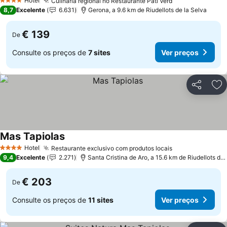
Hotel
Culinária regional no Restaurante Pati Verd
4 Estrelas
8,7
Excelente
6.631
Gerona, a 9.6 km de Riudellots de la Selva
€ 139
De
Consulte os preços de
7 sites
Ver preços
Partilhar
Ad
Mas Tapiolas
Hotel
Restaurante exclusivo com produtos locais
4 Estrelas
9,4
Excelente
2.271
Santa Cristina de Aro, a 15.6 km de Riudellots de la Selva
€ 203
De
Consulte os preços de
11 sites
Ver preços