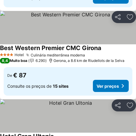
Partilhar
Ad
Best Western Premier CMC Girona
Hotel
Culinária mediterrânea moderna
4 Estrelas
8,4
Muito boa
6.290
Gerona, a 8.6 km de Riudellots de la Selva
€ 87
De
Consulte os preços de
15 sites
Ver preços
Partilhar
Ad