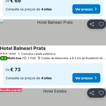
€ 69
De
Consulte os preços de
4 sites
Ver preços
Partilhar
Ad
Hotel Balneari Prats
Hotel
Culinária catalã autêntica
3 Estrelas
8,2
Muito boa
1.706
Caldas de Malavella, a 6.3 km de Riudellots de la Selva
€ 73
De
Consulte os preços de
4 sites
Ver preços
Escolha popular
Partilhar
Ad