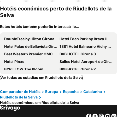
piscinas
animais
esta
ment
Hotéis económicos perto de Riudellots de la
Selva
Estes hotéis também poderão interessá-lo...
DoubleTree by Hilton Girona
Hotel Eden Park by Brava Hoteles
Hotel Palau de Bellavista Girona by URH
1881 Hotel Balneario Vichy Catalan
Best Western Premier CMC Girona
B&B HOTEL Girona 3
Hotel Pinxo
Salles Hotel Aeroport de Girona
BYPILLOW The Bloom
B&B HOTEL Girona 2
RVHotels Golf Costa Brava
Hotel Gran Ultonia
Ver todas as estadias em Riudellots de la Selva
ibis Girona Costa Brava
ibis budget Girona Costa Brava
Comparador de Hotéis
Europa
Espanha
Catalunha
Hotel Palau de Girona
Bed&Breakfast 10 GIRONA
Riudellots de la Selva
Hotel Carlemany Girona
Hotel Balneari Prats
Hotéis económicos em Riudellots de la Selva
BYPILLOW Erba
Hotel Costabella
Mas Tulsà Casa Rural Girona
Hotel Nord 1901
Facebook
Twitter
Insta
Yo