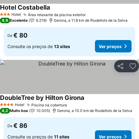
Hotel Costabella
Hotel
Área relaxante da piscina exterior
3 Estrelas
8,9
Excelente
6.219
Gerona, a 11.8 km de Riudellots de la Selva
€ 80
De
Consulte os preços de
13 sites
Ver preços
Partilhar
Ad
DoubleTree by Hilton Girona
Hotel
Piscina na cobertura
4 Estrelas
8,2
Muito boa
10.005
Gerona, a 10.0 km de Riudellots de la Selva
€ 86
De
Consulte os preços de
11 sites
Ver preços