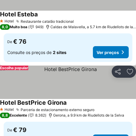
Hotel Esteba
Hotel
Restaurante catalão tradicional
1 Estrelas
8,0
Muito boa
949
Caldas de Malavella, a 5.7 km de Riudellots de la Selva
€ 76
De
Consulte os preços de
2 sites
Ver preços
Escolha popular
Partilhar
Ad
Hotel BestPrice Girona
Hotel
Parceria de estacionamento externo seguro
1 Estrelas
8,8
Excelente
8.362
Gerona, a 9.9 km de Riudellots de la Selva
€ 79
De