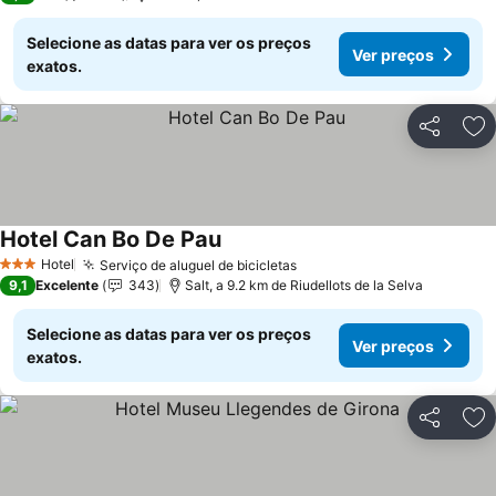
Selecione as datas para ver os preços
Ver preços
exatos.
Partilhar
Ad
Hotel Can Bo De Pau
Hotel
Serviço de aluguel de bicicletas
3 Estrelas
9,1
Excelente
343
Salt, a 9.2 km de Riudellots de la Selva
Selecione as datas para ver os preços
Ver preços
exatos.
Partilhar
Ad