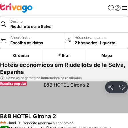
Favoritos
Iniciar
Me
Destino
Riudellots de la Selva
Check-in/out
Hóspedes e quartos
Escolha as datas
2 hóspedes, 1 quarto.
Ordenar
Filtrar
Mapa
Hotéis económicos em Riudellots de la Selva,
Espanha
Como os pagamentos influenciam os resultados
Escolha popular
Partilhar
Ad
B&B HOTEL Girona 2
Hotel
Conceito moderno e econômico
2 Estrelas