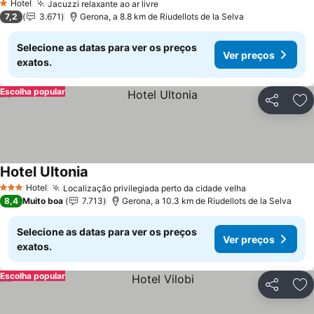
Hotel
Jacuzzi relaxante ao ar livre
1 Estrelas
7,2
3.671
Gerona, a 8.8 km de Riudellots de la Selva
Selecione as datas para ver os preços
Ver preços
exatos.
Escolha popular
Partilhar
Ad
Hotel Ultonia
Hotel
Localização privilegiada perto da cidade velha
3 Estrelas
8,4
Muito boa
7.713
Gerona, a 10.3 km de Riudellots de la Selva
Selecione as datas para ver os preços
Ver preços
exatos.
Escolha popular
Partilhar
Ad