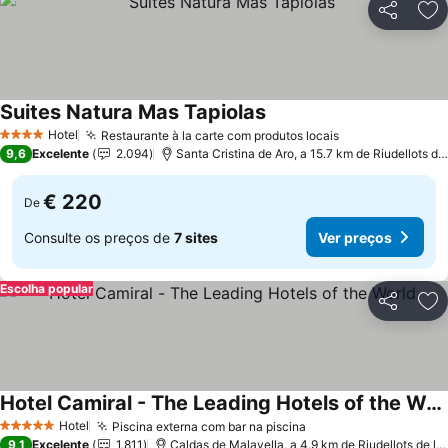
Partilhar
Ad
Suites Natura Mas Tapiolas
Hotel
Restaurante à la carte com produtos locais
4 Estrelas
9,6
Excelente
2.094
Santa Cristina de Aro, a 15.7 km de Riudellots de la Selva
€ 220
De
Consulte os preços de
7 sites
Ver preços
Escolha popular
Partilhar
Ad
Hotel Camiral - The Leading Hotels of the World
Hotel
Piscina externa com bar na piscina
5 Estrelas
9,1
Excelente
1.811
Caldas de Malavella, a 4.9 km de Riudellots de la Selva