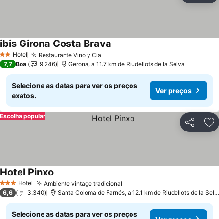
ibis Girona Costa Brava
Hotel
Restaurante Vino y Cia
2 Estrelas
7,7
Boa
9.246
Gerona, a 11.7 km de Riudellots de la Selva
Selecione as datas para ver os preços
Ver preços
exatos.
Escolha popular
Partilhar
Ad
Hotel Pinxo
Hotel
Ambiente vintage tradicional
3 Estrelas
6,6
3.340
Santa Coloma de Farnés, a 12.1 km de Riudellots de la Selva
Selecione as datas para ver os preços