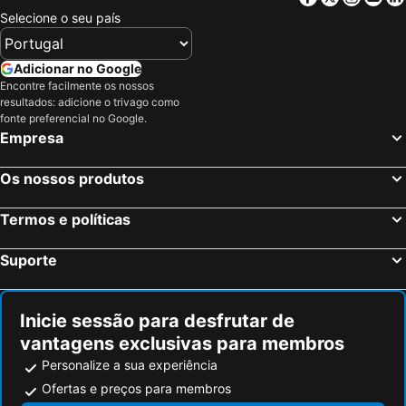
Selecione o seu país
Hotel Ultonia
Ciutat de Girona
Hotel BestPrice Girona
Hotel Historic
Adicionar no Google
Hotel Vilobi
Hotel Museu Llegendes de Girona
Encontre facilmente os nossos
Hostal Cassa
Hotel Europa
resultados: adicione o trivago como
fonte preferencial no Google.
Casa Cundaro
Hotel Mas Solà
Empresa
Hostal Can Pou
Hotel Balneari Termes Orion
Mas Tapiolas
Hotel Camiral - The Leading Hotels of the World
Os nossos produtos
Melia Golf Vichy Catalan
Hotel Esteba
Termos e políticas
Hotel Can Bo De Pau
Peninsular
Girona Central Suites
Bravissimo Cort Reial-2A
Suporte
Hotel Palau Fugit
La Comuna by Bon Dia Residences
Suites Natura Mas Tapiolas
Hotel Pasteral * * *
Inicie sessão para desfrutar de
Mas Gran de Cruïlles - Mas Rural - Hotel & Events
vantagens exclusivas para membros
Personalize a sua experiência
Ofertas e preços para membros