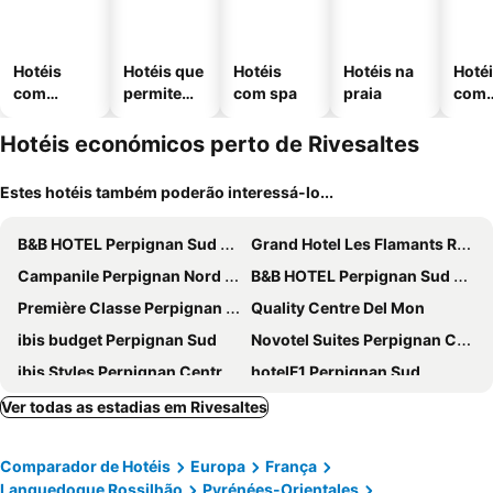
Hotéis
Hotéis que
Hotéis
Hotéis na
Hoté
com
permitem
com spa
praia
com
piscinas
animais
esta
ment
Hotéis económicos perto de Rivesaltes
Estes hotéis também poderão interessá-lo...
B&B HOTEL Perpignan Sud Marché International
Grand Hotel Les Flamants Roses
Campanile Perpignan Nord - Aéroport
B&B HOTEL Perpignan Sud Porte d'Espagne
Première Classe Perpignan Nord - Aéroport
Quality Centre Del Mon
ibis budget Perpignan Sud
Novotel Suites Perpignan Centre
ibis Styles Perpignan Centre Gare
hotelF1 Perpignan Sud
Kyriad Prestige Perpignan Centre Gare
Hotel Saint Georges
Ver todas as estadias em Rivesaltes
Dali Hôtel Perpignan - Restaurant
urban by balladins Perpignan
Comparador de Hotéis
Europa
França
Kyriad Perpignan Sud
Premiere Classe Perpignan Sud
Languedoque Rossilhão
Pyrénées-Orientales