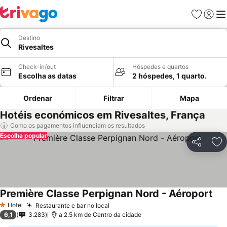
Favoritos
Iniciar
Me
Destino
Rivesaltes
Check-in/out
Hóspedes e quartos
Escolha as datas
2 hóspedes, 1 quarto.
Ordenar
Filtrar
Mapa
Hotéis económicos em Rivesaltes, França
Como os pagamentos influenciam os resultados
Escolha popular
Partilhar
Ad
Première Classe Perpignan Nord - Aéroport
Hotel
Restaurante e bar no local
1 Estrelas
6,1
3.283
a 2.5 km de Centro da cidade