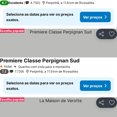
8,7
Excelente
4.750
Perpinhã, a 11.8 km de Rivesaltes
Selecione as datas para ver os preços
Ver preços
exatos.
Escolha popular
Partilhar
Ad
Premiere Classe Perpignan Sud
Hotel
Quartos com vista para a montanha
1 Estrelas
7,2
7.739
Perpinhã, a 11.9 km de Rivesaltes
Selecione as datas para ver os preços
Ver preços
exatos.
Escolha popular
Partilhar
Ad