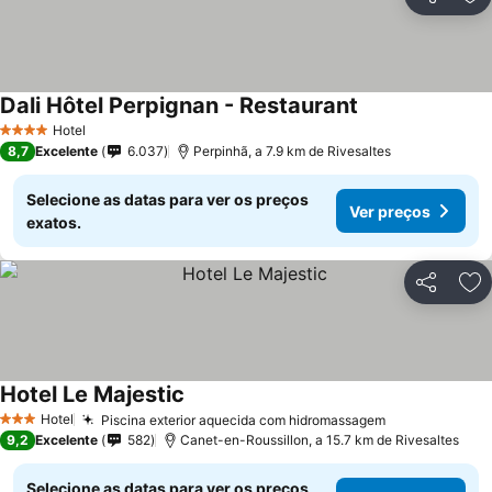
Partilhar
Ad
Dali Hôtel Perpignan - Restaurant
Hotel
4 Estrelas
8,7
Excelente
6.037
Perpinhã, a 7.9 km de Rivesaltes
Selecione as datas para ver os preços
Ver preços
exatos.
Partilhar
Ad
Hotel Le Majestic
Hotel
Piscina exterior aquecida com hidromassagem
3 Estrelas
9,2
Excelente
582
Canet-en-Roussillon, a 15.7 km de Rivesaltes
Selecione as datas para ver os preços