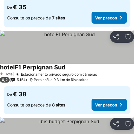
€ 35
De
Consulte os preços de
7 sites
Ver preços
Partilhar
Ad
hotelF1 Perpignan Sud
Hotel
Estacionamento privado seguro com câmeras
1 Estrelas
6,2
5.154
Perpinhã, a 9.3 km de Rivesaltes
€ 38
De
Consulte os preços de
8 sites
Ver preços
Partilhar
Ad