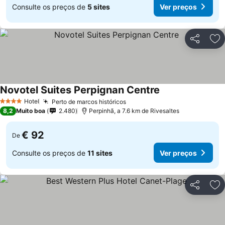
Consulte os preços de
5 sites
Ver preços
Partilhar
Ad
Novotel Suites Perpignan Centre
Hotel
Perto de marcos históricos
4 Estrelas
8,2
Muito boa
2.480
Perpinhã, a 7.6 km de Rivesaltes
€ 92
De
Consulte os preços de
11 sites
Ver preços
Partilhar
Ad