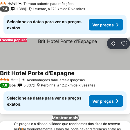
Hotel
Terraço coberto para refeições
2 Estrelas
7,4
1.399
Leucate, a 17.1 km de Rivesaltes
Selecione as datas para ver os preços
Ver preços
exatos.
Escolha popular
Partilhar
Ad
Brit Hotel Porte d'Espagne
Hotel
Acomodações familiares espaçosas
3 Estrelas
7,8
Boa
5.337
Perpinhã, a 12.2 km de Rivesaltes
Selecione as datas para ver os preços
Ver preços
exatos.
Mostrar mais
Os preços e a disponibilidade que recebemos dos sites de reserva
mudam frequentemente. Como tal, pode haver diferenças entre as