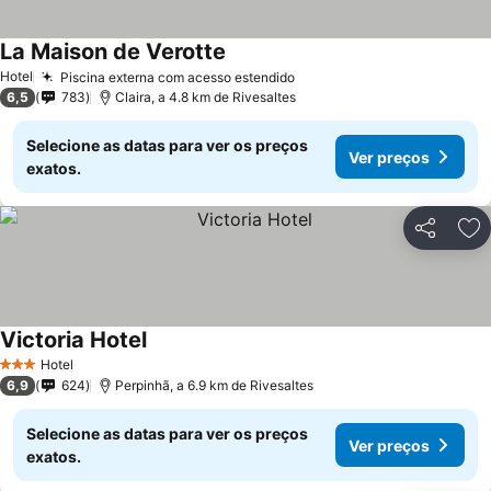
La Maison de Verotte
Hotel
Piscina externa com acesso estendido
6,5
783
Claira, a 4.8 km de Rivesaltes
Selecione as datas para ver os preços
Ver preços
exatos.
Partilhar
Ad
Victoria Hotel
Hotel
3 Estrelas
6,9
624
Perpinhã, a 6.9 km de Rivesaltes
Selecione as datas para ver os preços
Ver preços
exatos.