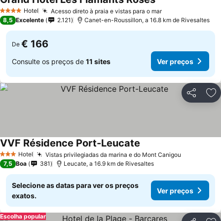
Hotel
Acesso direto à praia e vistas para o mar
4 Estrelas
8,5
Excelente
2.121
Canet-en-Roussillon, a 16.8 km de Rivesaltes
€ 166
De
Consulte os preços de
11 sites
Ver preços
Partilhar
Ad
VVF Résidence Port-Leucate
Hotel
Vistas privilegiadas da marina e do Mont Canigou
3 Estrelas
7,5
Boa
381
Leucate, a 16.9 km de Rivesaltes
Selecione as datas para ver os preços
Ver preços
exatos.
Escolha popular