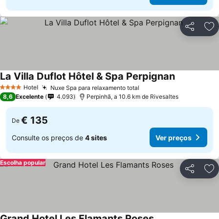
Partilhar
Ad
La Villa Duflot Hôtel & Spa Perpignan
Hotel
Nuxe Spa para relaxamento total
4 Estrelas
8,6
Excelente
4.093
Perpinhã, a 10.6 km de Rivesaltes
€ 135
De
Consulte os preços de
4 sites
Ver preços
Escolha popular
Partilhar
Ad
Grand Hotel Les Flamants Roses