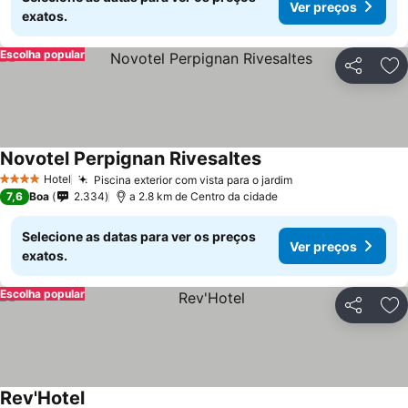
Ver preços
exatos.
Escolha popular
Partilhar
Ad
Novotel Perpignan Rivesaltes
Hotel
Piscina exterior com vista para o jardim
4 Estrelas
7,6
Boa
2.334
a 2.8 km de Centro da cidade
Selecione as datas para ver os preços
Ver preços
exatos.
Escolha popular
Partilhar
Ad
Rev'Hotel