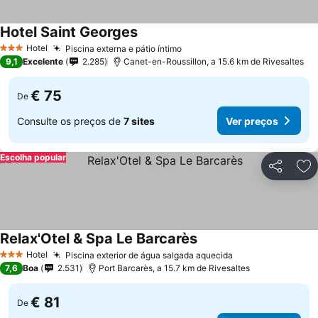
Hotel Saint Georges
Hotel
Piscina externa e pátio íntimo
3 Estrelas
9,1
Excelente
2.285
Canet-en-Roussillon, a 15.6 km de Rivesaltes
€ 75
De
Consulte os preços de
7 sites
Ver preços
Escolha popular
Partilhar
Ad
Relax'Otel & Spa Le Barcarès
Hotel
Piscina exterior de água salgada aquecida
3 Estrelas
7,6
Boa
2.531
Port Barcarès, a 15.7 km de Rivesaltes
€ 81
De