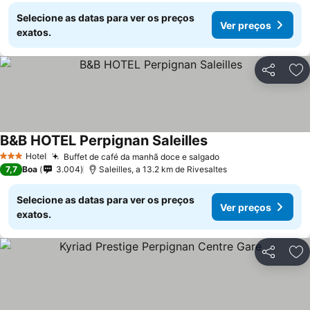
Selecione as datas para ver os preços
Ver preços
exatos.
Partilhar
Ad
B&B HOTEL Perpignan Saleilles
Hotel
Buffet de café da manhã doce e salgado
3 Estrelas
7,7
Boa
3.004
Saleilles, a 13.2 km de Rivesaltes
Selecione as datas para ver os preços
Ver preços
exatos.
Partilhar
Ad