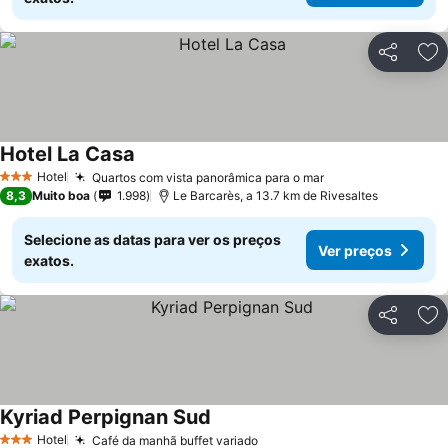
Partilhar
Ad
Hotel La Casa
Hotel
Quartos com vista panorâmica para o mar
3 Estrelas
8,3
Muito boa
1.998
Le Barcarès, a 13.7 km de Rivesaltes
Selecione as datas para ver os preços
Ver preços
exatos.
Partilhar
Ad
Kyriad Perpignan Sud
Hotel
Café da manhã buffet variado
3 Estrelas