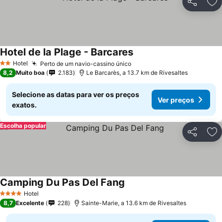
Partilhar
Ad
Hotel de la Plage - Barcares
Hotel
Perto de um navio-cassino único
2 Estrelas
8,2
Muito boa
2.183
Le Barcarès, a 13.7 km de Rivesaltes
Selecione as datas para ver os preços
Ver preços
exatos.
Escolha popular
Partilhar
Ad
Camping Du Pas Del Fang
Hotel
4 Estrelas
8,7
Excelente
228
Sainte-Marie, a 13.6 km de Rivesaltes