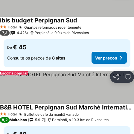
ibis budget Perpignan Sud
Hotel
Quartos reformados recentemente
2 Estrelas
7,3
4.426
Perpinhã, a 9.9 km de Rivesaltes
€ 45
De
Consulte os preços de
8 sites
Ver preços
Escolha popular
Partilhar
Ad
B&B HOTEL Perpignan Sud Marché International
Hotel
Buffet de café da manhã variado
2 Estrelas
8,2
Muito boa
5.917
Perpinhã, a 10.3 km de Rivesaltes