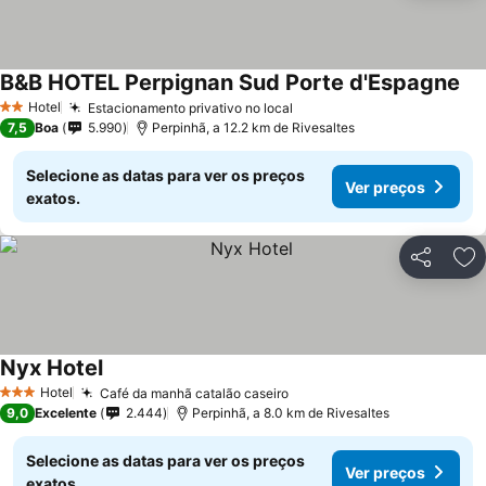
B&B HOTEL Perpignan Sud Porte d'Espagne
Hotel
Estacionamento privativo no local
2 Estrelas
7,5
Boa
5.990
Perpinhã, a 12.2 km de Rivesaltes
Selecione as datas para ver os preços
Ver preços
exatos.
Partilhar
Ad
Nyx Hotel
Hotel
Café da manhã catalão caseiro
3 Estrelas
9,0
Excelente
2.444
Perpinhã, a 8.0 km de Rivesaltes
Selecione as datas para ver os preços
Ver preços
exatos.