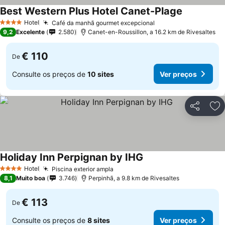
Best Western Plus Hotel Canet-Plage
Hotel
Café da manhã gourmet excepcional
4 Estrelas
9,2
Excelente
2.580
Canet-en-Roussillon, a 16.2 km de Rivesaltes
€ 110
De
Consulte os preços de
10 sites
Ver preços
Partilhar
Ad
Holiday Inn Perpignan by IHG
Hotel
Piscina exterior ampla
4 Estrelas
8,1
Muito boa
3.746
Perpinhã, a 9.8 km de Rivesaltes
€ 113
De
Consulte os preços de
8 sites
Ver preços