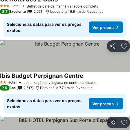
Hotel
Buffet de café da manhã variado e completo
3 Estrelas
8,7
Excelente
2.261
Leucate, a 16.6 km de Rivesaltes
Selecione as datas para ver os preços
Ver preços
exatos.
Partilhar
Ad
Ibis Budget Perpignan Centre
Hotel
Localização privilegiada no centro da cidade
2 Estrelas
7,5
Boa
2.517
Perpinhã, a 7.7 km de Rivesaltes
Selecione as datas para ver os preços
Ver preços
exatos.
Partilhar
Ad