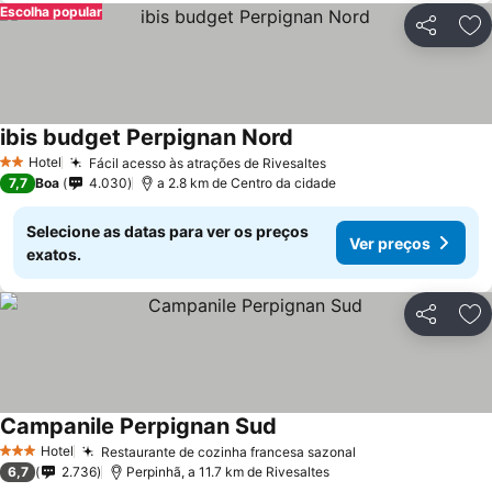
Escolha popular
Partilhar
Ad
ibis budget Perpignan Nord
Hotel
Fácil acesso às atrações de Rivesaltes
2 Estrelas
7,7
Boa
4.030
a 2.8 km de Centro da cidade
Selecione as datas para ver os preços
Ver preços
exatos.
Partilhar
Ad
Campanile Perpignan Sud
Hotel
Restaurante de cozinha francesa sazonal
3 Estrelas
6,7
2.736
Perpinhã, a 11.7 km de Rivesaltes