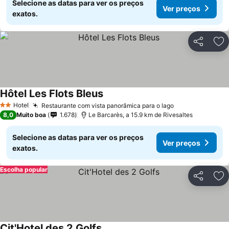
Selecione as datas para ver os preços
Ver preços
exatos.
Partilhar
Ad
Hôtel Les Flots Bleus
Hotel
Restaurante com vista panorâmica para o lago
2 Estrelas
8,0
Muito boa
1.678
Le Barcarès, a 15.9 km de Rivesaltes
Selecione as datas para ver os preços
Ver preços
exatos.
Escolha popular
Partilhar
Ad
Cit'Hotel des 2 Golfs