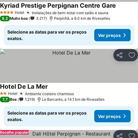
Kyriad Prestige Perpignan Centre Gare
Hotel
Instalações de bem-estar com salão e sauna
4 Estrelas
8,2
Muito boa
3.217
Perpinhã, a 8.0 km de Rivesaltes
Selecione as datas para ver os preços
Ver preços
exatos.
Partilhar
Ad
Hotel De La Mer
Hotel
Ambiente costeiro charmoso
2 Estrelas
7,7
Boa
1.219
Le Barcarès, a 14.1 km de Rivesaltes
Selecione as datas para ver os preços
Ver preços
exatos.
Escolha popular