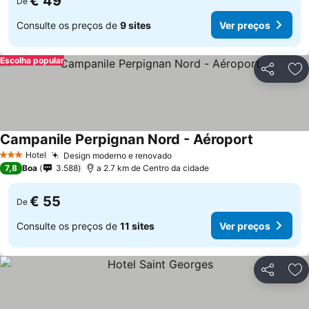
€ 49
De
Consulte os preços de
9 sites
Ver preços
Escolha popular
Partilhar
Ad
Campanile Perpignan Nord - Aéroport
Hotel
Design moderno e renovado
3 Estrelas
7,8
Boa
3.588
a 2.7 km de Centro da cidade
€ 55
De
Consulte os preços de
11 sites
Ver preços
Partilhar
Ad