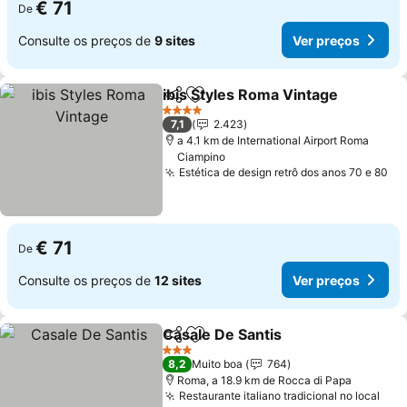
€ 71
De
Consulte os preços de
9 sites
Ver preços
ibis Styles Roma Vintage
Partilhar
Adicionar aos favoritos
4 Estrelas
7,1
2.423
a 4.1 km de International Airport Roma
Ciampino
Estética de design retrô dos anos 70 e 80
€ 71
De
Consulte os preços de
12 sites
Ver preços
Casale De Santis
Partilhar
Adicionar aos favoritos
3 Estrelas
8,2
Muito boa
764
Roma, a 18.9 km de Rocca di Papa
Restaurante italiano tradicional no local