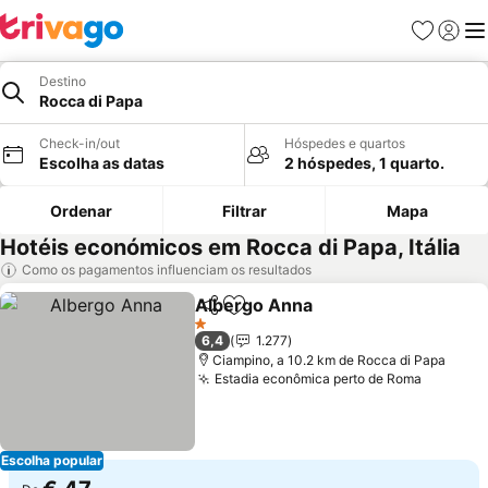
Favoritos
Iniciar
Me
Destino
Rocca di Papa
Check-in/out
Hóspedes e quartos
Escolha as datas
2 hóspedes, 1 quarto.
Ordenar
Filtrar
Mapa
Hotéis económicos em Rocca di Papa, Itália
Como os pagamentos influenciam os resultados
Albergo Anna
Partilhar
Adicionar aos favoritos
1 Estrelas
6,4
1.277
Ciampino, a 10.2 km de Rocca di Papa
Estadia econômica perto de Roma
Escolha popular