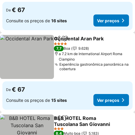
€ 67
De
Consulte os preços de
16 sites
Ver preços
Occidental Aran Park
Partilhar
Adicionar aos favoritos
4 Estrelas
7,7
Boa
9.628
a 7.2 km de International Airport Roma
Ciampino
Experiência gastronômica panorâmica na
cobertura
€ 67
De
Consulte os preços de
15 sites
Ver preços
B&B HOTEL Roma
Partilhar
Adicionar aos favoritos
Tuscolana San Giovanni
3 Estrelas
8,4
Muito boa
5.183