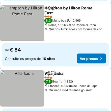
Hampton by Hilton Rome
Partilhar
Adicionar aos favoritos
East
3 Estrelas
8,3
Muito boa
2.969
Roma, a 15.6 km de Rocca di Papa
Quartos iluminados com toques de cor
€ 84
De
Consulte os preços de
10 sites
Ver preços
Villa Icidia
Partilhar
Adicionar aos favoritos
3 Estrelas
7,9
Boa
1.392
Frascati, a 8.6 km de Rocca di Papa
Culinária mediterrânea gourmet