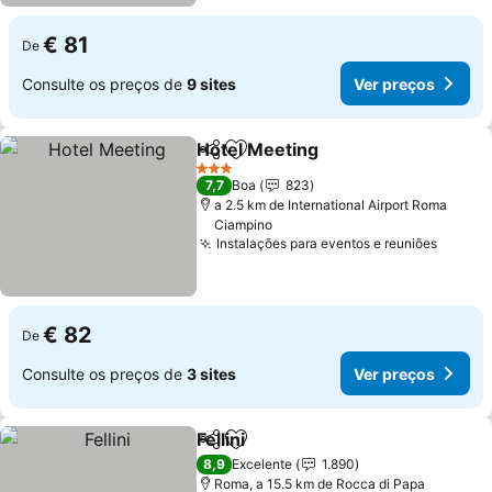
€ 81
De
Consulte os preços de
9 sites
Ver preços
Hotel Meeting
Partilhar
Adicionar aos favoritos
3 Estrelas
7,7
Boa
823
a 2.5 km de International Airport Roma
Ciampino
Instalações para eventos e reuniões
€ 82
De
Consulte os preços de
3 sites
Ver preços
Fellini
Partilhar
Adicionar aos favoritos
8,9
Excelente
1.890
Roma, a 15.5 km de Rocca di Papa