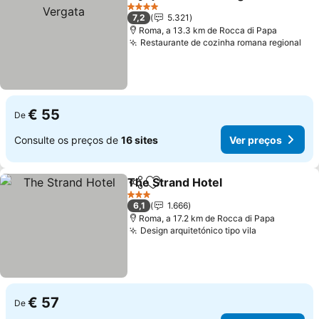
Partilhar
Adicionar aos favoritos
4 Estrelas
7,2
5.321
Roma, a 13.3 km de Rocca di Papa
Restaurante de cozinha romana regional
€ 55
De
Consulte os preços de
16 sites
Ver preços
The Strand Hotel
Partilhar
Adicionar aos favoritos
3 Estrelas
6,1
1.666
Roma, a 17.2 km de Rocca di Papa
Design arquitetónico tipo vila
€ 57
De