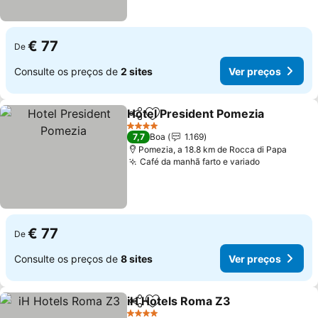
€ 77
De
Consulte os preços de
2 sites
Ver preços
Hotel President Pomezia
Partilhar
Adicionar aos favoritos
4 Estrelas
7,7
Boa
1.169
Pomezia, a 18.8 km de Rocca di Papa
Café da manhã farto e variado
€ 77
De
Consulte os preços de
8 sites
Ver preços
iH Hotels Roma Z3
Partilhar
Adicionar aos favoritos