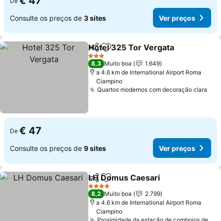
€ 47
De
Consulte os preços de
3 sites
Ver preços
Hotel 325 Tor Vergata
Partilhar
Adicionar aos favoritos
3 Estrelas
8,3
Muito boa
1.649
a 4.6 km de International Airport Roma
Ciampino
Quartos modernos com decoração clara
€ 47
De
Consulte os preços de
9 sites
Ver preços
LH Domus Caesari
Partilhar
Adicionar aos favoritos
4 Estrelas
8,2
Muito boa
2.799
a 4.6 km de International Airport Roma
Ciampino
Proximidade da estação de comboios de