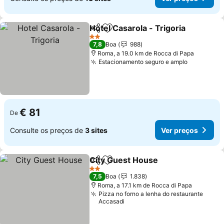
Hotel Casarola - Trigoria
Partilhar
Adicionar aos favoritos
2 Estrelas
7,8
Boa
988
Roma, a 19.0 km de Rocca di Papa
Estacionamento seguro e amplo
€ 81
De
Consulte os preços de
3 sites
Ver preços
City Guest House
Partilhar
Adicionar aos favoritos
2 Estrelas
7,5
Boa
1.838
Roma, a 17.1 km de Rocca di Papa
Pizza no forno a lenha do restaurante
Accasadi