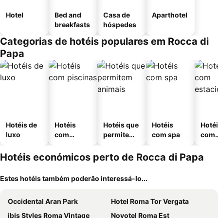
Hotel
Bed and
Casa de
Aparthotel
breakfasts
hóspedes
Categorias de hotéis populares em Rocca di
Papa
Hotéis de
Hotéis
Hotéis que
Hotéis
Hoté
luxo
com
permitem
com spa
com
piscinas
animais
esta
ment
Hotéis económicos perto de Rocca di Papa
Estes hotéis também poderão interessá-lo...
Occidental Aran Park
Hotel Roma Tor Vergata
ibis Styles Roma Vintage
Novotel Roma Est