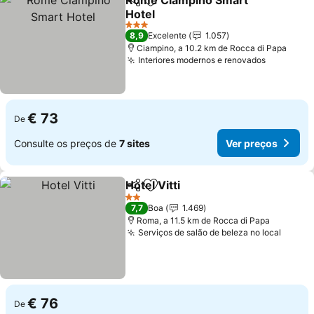
Rome Ciampino Smart
Partilhar
Adicionar aos favoritos
Hotel
3 Estrelas
8,9
Excelente
1.057
Ciampino, a 10.2 km de Rocca di Papa
Interiores modernos e renovados
€ 73
De
Consulte os preços de
7 sites
Ver preços
Hotel Vitti
Partilhar
Adicionar aos favoritos
2 Estrelas
7,7
Boa
1.469
Roma, a 11.5 km de Rocca di Papa
Serviços de salão de beleza no local
€ 76
De