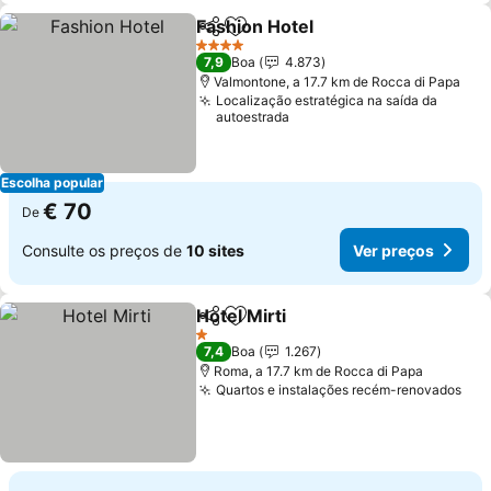
Fashion Hotel
Partilhar
Adicionar aos favoritos
4 Estrelas
7,9
Boa
4.873
Valmontone, a 17.7 km de Rocca di Papa
Localização estratégica na saída da
autoestrada
Escolha popular
€ 70
De
Consulte os preços de
10 sites
Ver preços
Hotel Mirti
Partilhar
Adicionar aos favoritos
1 Estrelas
7,4
Boa
1.267
Roma, a 17.7 km de Rocca di Papa
Quartos e instalações recém-renovados