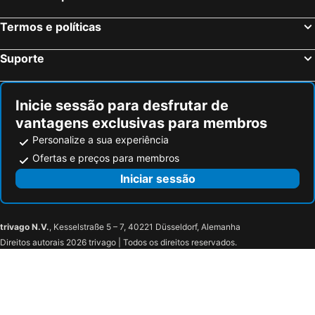
Hotel Flora
Fashion Hotel
Termos e políticas
Casale De Santis
Hotel Verdeborgo
Hotel Villa Giulia
Hotel Villa Degli Angeli
Suporte
Park Hotel Villa Grazioli
Hotel Castel Gandolfo
Hotel Roma Sud
Hotel Bottaccio
Inicie sessão para desfrutar de
Villa Due Leoni - Casa Per Ferie
Arco di Travertino
vantagens exclusivas para membros
Locanda dello Spuntino
La Vista Agriturismo Boutique
Personalize a sua experiência
Hotel Louis II
Travelershome 7metri
Ofertas e preços para membros
Hotel Squarciarelli
La Locanda del Pontefice
Iniciar sessão
Villa Cavalletti
Hotel Castel Vecchio
Hotel Cacciani
Hotel Colonna Frascati
trivago N.V.
, Kesselstraße 5 – 7, 40221 Düsseldorf, Alemanha
Albergo Panorama
Villa Mercede
Direitos autorais 2026 trivago | Todos os direitos reservados.
Il Parco Degli Ulivi
Domus Park Hotel & SPA
Green Hotel Poggio Regillo
Tenuta Di Pietra Porzia