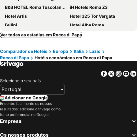
B&B HOTEL Roma Tuscolana San Giovanni
iH Hotels Roma Z3
Hotel Artis
Hotel 325 Tor Vergata
Fellini
Hotel Alba Roma
Mercure Roma Cinecittà
Hampton by Hilton Rome East
Ver todas as estadias em Rocca di Papa
Hotel Santa Maura
Albergo Anna
Comparador de Hotéis
Europa
Itália
Lazio
Hotel Capannelle
La Maison Blanche
Rocca di Papa
Hotéis económicos em Rocca di Papa
Hotel Giardino d'Europa
LH Domus Caesari
Piccolo Borgo
Park Hotel Villamaria
Facebook
Twitter
Insta
Yo
Hotel Casarola - Trigoria
Da Molly
Selecione o seu país
Villa Eur Parco Dei Pini
Villa Tuscolana
Locanda delle Corse
Ardeatina Park Hotel
Adicionar no Google
Encontre facilmente os nossos
Hotel Domidea
JC Hotel
resultados: adicione o trivago como
SHG Hotel Antonella
Amelia 5
fonte preferencial no Google.
Empresa
Hotel Vitti
Orto Di Roma
Rome Ciampino Smart Hotel
Marini Park Hotel
Os nossos produtos