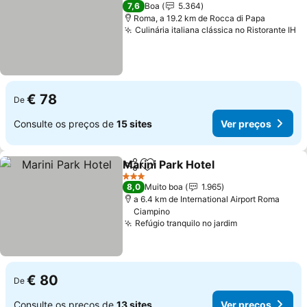
4 Estrelas
7,6
Boa
5.364
Roma, a 19.2 km de Rocca di Papa
Culinária italiana clássica no Ristorante IH
€ 78
De
Consulte os preços de
15 sites
Ver preços
Marini Park Hotel
Partilhar
Adicionar aos favoritos
3 Estrelas
8,0
Muito boa
1.965
a 6.4 km de International Airport Roma
Ciampino
Refúgio tranquilo no jardim
€ 80
De
Consulte os preços de
13 sites
Ver preços