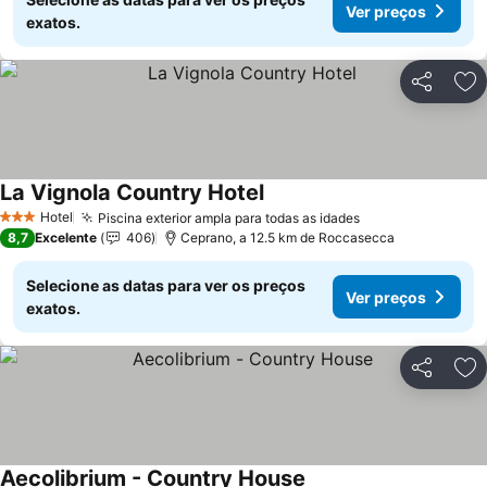
Ver preços
exatos.
Partilhar
Ad
La Vignola Country Hotel
Ver preços
Hotel
Piscina exterior ampla para todas as idades
Ver preços
3 Estrelas
8,7
Excelente
406
Ceprano, a 12.5 km de Roccasecca
Selecione as datas para ver os preços
Ver preços
exatos.
Partilhar
Ad
Aecolibrium - Country House