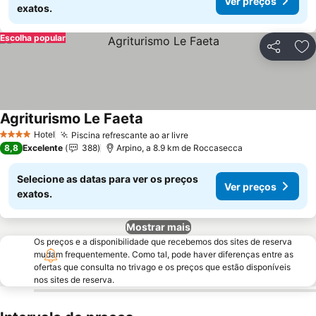
Ver preços
exatos.
Escolha popular
Partilhar
Ad
Agriturismo Le Faeta
Ver preços
Hotel
Piscina refrescante ao ar livre
Ver preços
4 Estrelas
8,8
Excelente
388
Arpino, a 8.9 km de Roccasecca
Selecione as datas para ver os preços
Ver preços
exatos.
Mostrar mais
Os preços e a disponibilidade que recebemos dos sites de reserva
mudam frequentemente. Como tal, pode haver diferenças entre as
ofertas que consulta no trivago e os preços que estão disponíveis
nos sites de reserva.