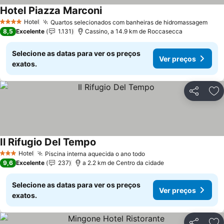
Hotel Piazza Marconi
Ver preços
Hotel
Quartos selecionados com banheiras de hidromassagem
Ver 
4 Estrelas
8,5
Excelente
1.131
Cassino, a 14.9 km de Roccasecca
Selecione as datas para ver os preços
Ver preços
exatos.
Partilhar
Ad
Il Rifugio Del Tempo
Ver preços
Hotel
Piscina interna aquecida o ano todo
Ver preços
3 Estrelas
9,6
Excelente
237
a 2.2 km de Centro da cidade
Selecione as datas para ver os preços
Ver preços
exatos.