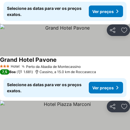
Selecione as datas para ver os preços
Ver preços
exatos.
Partilhar
Ad
Grand Hotel Pavone
Ver preços
Hotel
Perto da Abadia de Montecassino
Ver preços
3 Estrelas
7,5
Boa
1.681
Cassino, a 15.0 km de Roccasecca
Selecione as datas para ver os preços
Ver preços
exatos.
Partilhar
Ad