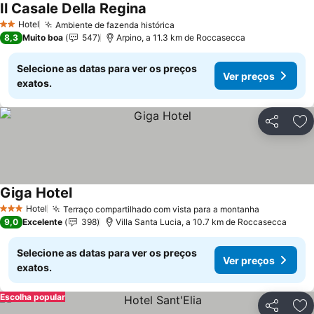
Il Casale Della Regina
Ver preços
Hotel
Ambiente de fazenda histórica
Ver preços
2 Estrelas
8,3
Muito boa
547
Arpino, a 11.3 km de Roccasecca
Selecione as datas para ver os preços
Ver preços
exatos.
Partilhar
Ad
Giga Hotel
Ver preços
Hotel
Terraço compartilhado com vista para a montanha
Ver preço
3 Estrelas
9,0
Excelente
398
Villa Santa Lucia, a 10.7 km de Roccasecca
Selecione as datas para ver os preços
Ver preços
exatos.
Escolha popular
Partilhar
Ad