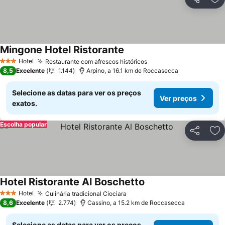
Partilhar
Ad
Mingone Hotel Ristorante
Ver preços
Hotel
Restaurante com afrescos históricos
Ver preços
3 Estrelas
8,5
Excelente
1.144
Arpino, a 16.1 km de Roccasecca
Selecione as datas para ver os preços
Ver preços
exatos.
Escolha popular
Partilhar
Ad
Hotel Ristorante Al Boschetto
Ver preços
Hotel
Culinária tradicional Ciociara
Ver preços
3 Estrelas
8,6
Excelente
2.774
Cassino, a 15.2 km de Roccasecca
Selecione as datas para ver os preços