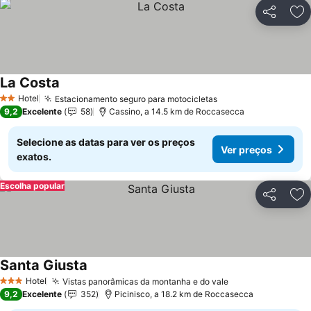
Partilhar
Ad
La Costa
Ver preços
Hotel
Estacionamento seguro para motocicletas
Ver preços
2 Estrelas
9,2
Excelente
58
Cassino, a 14.5 km de Roccasecca
Selecione as datas para ver os preços
Ver preços
exatos.
Escolha popular
Partilhar
Ad
Santa Giusta
Ver preços
Hotel
Vistas panorâmicas da montanha e do vale
Ver preços
3 Estrelas
9,2
Excelente
352
Picinisco, a 18.2 km de Roccasecca