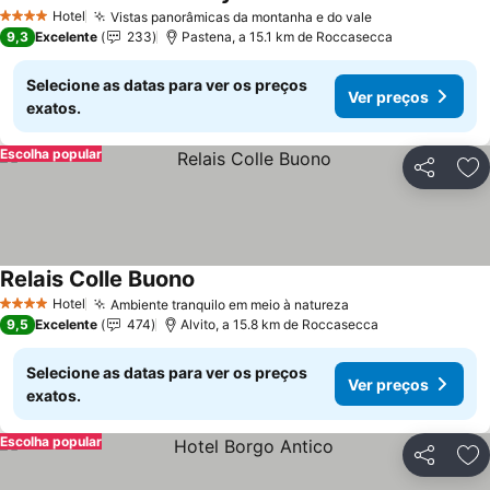
Ver preços
Hotel
Vistas panorâmicas da montanha e do vale
Ver preços
4 Estrelas
9,3
Excelente
233
Pastena, a 15.1 km de Roccasecca
Selecione as datas para ver os preços
Ver preços
exatos.
Escolha popular
Partilhar
Ad
Relais Colle Buono
Ver preços
Hotel
Ambiente tranquilo em meio à natureza
Ver preços
4 Estrelas
9,5
Excelente
474
Alvito, a 15.8 km de Roccasecca
Selecione as datas para ver os preços
Ver preços
exatos.
Escolha popular
Partilhar
Ad