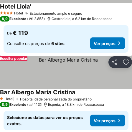
Hotel Liola'
Ver preços
Hotel
Estacionamento amplo e seguro
Ver preços
4 Estrelas
8,9
Excelente
2.853
Castrocielo, a 6.2 km de Roccasecca
€ 119
De
Consulte os preços de
6 sites
Ver preços
Escolha popular
Partilhar
Ad
Bar Albergo Maria Cristina
Ver preços
Hotel
Hospitalidade personalizada do proprietário
Ver preços
1 Estrelas
8,9
Excelente
113
Esperia, a 18.8 km de Roccasecca
Selecione as datas para ver os preços
Ver preços
exatos.