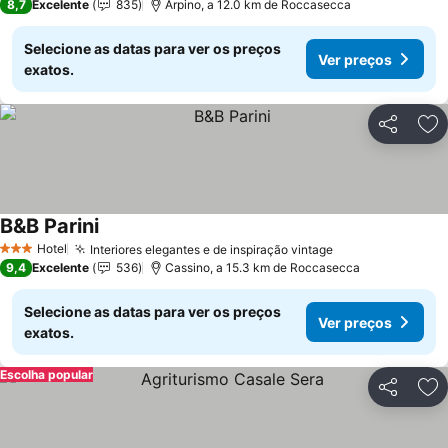
8,7
Excelente
835
Arpino, a 12.0 km de Roccasecca
Selecione as datas para ver os preços
Ver preços
exatos.
Partilhar
Ad
B&B Parini
Ver preços
Hotel
Interiores elegantes e de inspiração vintage
Ver preços
3 Estrelas
9,4
Excelente
536
Cassino, a 15.3 km de Roccasecca
Selecione as datas para ver os preços
Ver preços
exatos.
Escolha popular
Partilhar
Ad