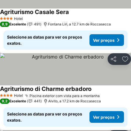
Agriturismo Casale Sera
Ver preços
Hotel
4 Estrelas
8,9
Excelente
491
Fontana Liri, a 12.7 km de Roccasecca
Selecione as datas para ver os preços
Ver preços
exatos.
Partilhar
Ad
Agriturismo di Charme erbadoro
Ver preços
Hotel
Piscina exterior com vista para a montanha
Ver preços
4 Estrelas
9,2
Excelente
441
Alvito, a 17.2 km de Roccasecca
Selecione as datas para ver os preços
Ver preços
exatos.