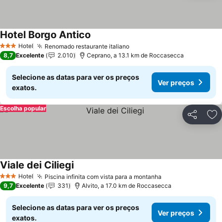
Hotel Borgo Antico
Ver preços
Hotel
Renomado restaurante italiano
Ver preços
3 Estrelas
8,7
Excelente
2.010
Ceprano, a 13.1 km de Roccasecca
Selecione as datas para ver os preços
Ver preços
exatos.
Escolha popular
Partilhar
Ad
Viale dei Ciliegi
Ver preços
Hotel
Piscina infinita com vista para a montanha
Ver preços
3 Estrelas
9,7
Excelente
331
Alvito, a 17.0 km de Roccasecca
Selecione as datas para ver os preços
Ver preços
exatos.