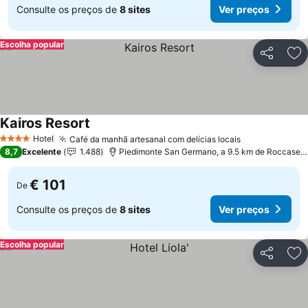
Consulte os preços de
8 sites
Ver preços
Escolha popular
Partilhar
Ad
Kairos Resort
Ver preços
Hotel
Café da manhã artesanal com delícias locais
Ver preços
4 Estrelas
8,7
Excelente
1.488
Piedimonte San Germano, a 9.5 km de Roccasec
€ 101
De
Consulte os preços de
8 sites
Ver preços
Escolha popular
Partilhar
Ad