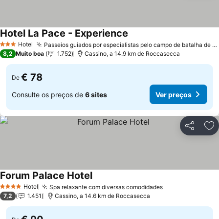
Hotel La Pace - Experience
Ver preços
Hotel
Passeios guiados por especialistas pelo campo de batalha de Monte Cassino
3 Estrelas
8,2
Muito boa
1.752
Cassino, a 14.9 km de Roccasecca
€ 78
De
Consulte os preços de
6 sites
Ver preços
Partilhar
Ad
Forum Palace Hotel
Ver preços
Hotel
Spa relaxante com diversas comodidades
Ver preços
4 Estrelas
7,2
1.451
Cassino, a 14.6 km de Roccasecca