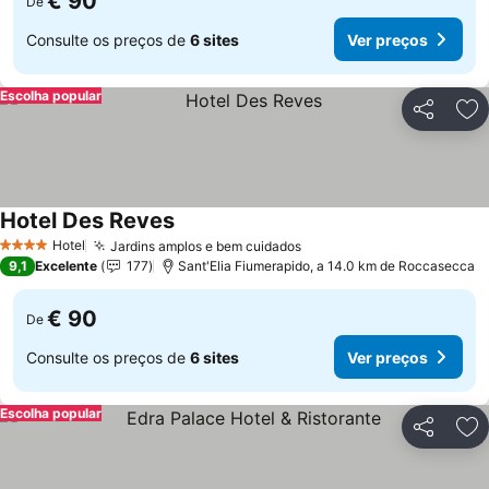
€ 90
De
Consulte os preços de
6 sites
Ver preços
Escolha popular
Partilhar
Ad
Hotel Des Reves
Ver preços
Hotel
Jardins amplos e bem cuidados
Ver preços
4 Estrelas
9,1
Excelente
177
Sant'Elia Fiumerapido, a 14.0 km de Roccasecca
€ 90
De
Consulte os preços de
6 sites
Ver preços
Escolha popular
Partilhar
Ad