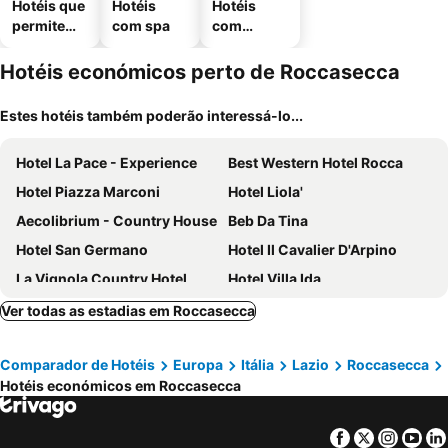
Hotéis que
Hotéis
Hotéis
permitem
com spa
com
animais
estaciona
mento
Hotéis económicos perto de Roccasecca
Estes hotéis também poderão interessá-lo...
Hotel La Pace - Experience
Best Western Hotel Rocca
Hotel Piazza Marconi
Hotel Liola'
Aecolibrium - Country House
Beb Da Tina
Hotel San Germano
Hotel Il Cavalier D'Arpino
La Vignola Country Hotel
Hotel Villa Ida
La Costa
Edra Palace Hotel & Ristorante
Ver todas as estadias em Roccasecca
Hotel Ristorante La Campagnola
Hotel Sant'Elia
Comparador de Hotéis
Europa
Itália
Lazio
Roccasecca
Bar Albergo Maria Cristina
Hotéis económicos em Roccasecca
Facebook
Twitter
Insta
Yo