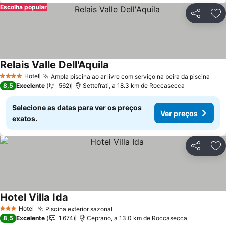
Escolha popular
Partilhar
Ad
Relais Valle Dell'Aquila
Ver preços
Hotel
Ampla piscina ao ar livre com serviço na beira da piscina
Ver 
4 Estrelas
8,5
Excelente
562
Settefrati, a 18.3 km de Roccasecca
Selecione as datas para ver os preços
Ver preços
exatos.
Partilhar
Ad
Hotel Villa Ida
Ver preços
Hotel
Piscina exterior sazonal
Ver preços
3 Estrelas
8,5
Excelente
1.674
Ceprano, a 13.0 km de Roccasecca