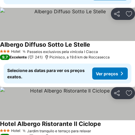
Partilhar
Ad
Albergo Diffuso Sotto Le Stelle
Ver preços
Hotel
Passeios exclusivos pela vinícola I Ciacca
Ver preços
3 Estrelas
9,7
Excelente
241
Picinisco, a 19.6 km de Roccasecca
Selecione as datas para ver os preços
Ver preços
exatos.
Partilhar
Ad
Hotel Albergo Ristorante Il Ciclope
Ver preços
Hotel
Jardim tranquilo e terraço para relaxar
Ver preços
3 Estrelas