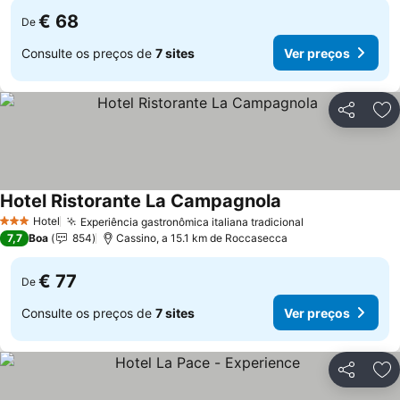
€ 68
De
Consulte os preços de
7 sites
Ver preços
Partilhar
Ad
Hotel Ristorante La Campagnola
Ver preços
Hotel
Experiência gastronômica italiana tradicional
Ver preços
3 Estrelas
7,7
Boa
854
Cassino, a 15.1 km de Roccasecca
€ 77
De
Consulte os preços de
7 sites
Ver preços
Partilhar
Ad