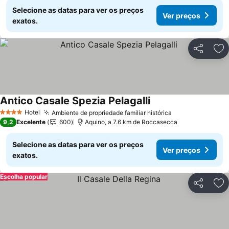
Selecione as datas para ver os preços
Ver preços
exatos.
Partilhar
Ad
Antico Casale Spezia Pelagalli
Ver preços
Hotel
Ambiente de propriedade familiar histórica
Ver preços
4 Estrelas
9,2
Excelente
600
Aquino, a 7.6 km de Roccasecca
Selecione as datas para ver os preços
Ver preços
exatos.
Escolha popular
Partilhar
Ad