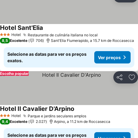
Hotel Sant'Elia
Ver preços
Hotel
Restaurante de culinária italiana no local
Ver preços
3 Estrelas
8,5
Excelente
706
Sant'Elia Fiumerapido, a 15.7 km de Roccasecca
Selecione as datas para ver os preços
Ver preços
exatos.
Escolha popular
Partilhar
Ad
Hotel Il Cavalier D'Arpino
Ver preços
Hotel
Parque e jardins seculares amplos
Ver preços
3 Estrelas
9,4
Excelente
2.027
Arpino, a 11.2 km de Roccasecca
Selecione as datas para ver os preços