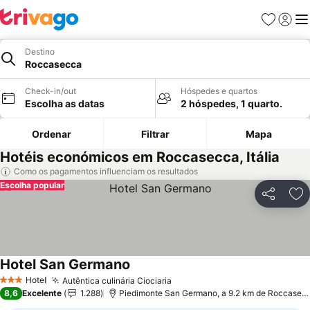
Favoritos
Iniciar
Me
Destino
Roccasecca
Check-in/out
Hóspedes e quartos
Escolha as datas
2 hóspedes, 1 quarto.
Ordenar
Filtrar
Mapa
Hotéis económicos em Roccasecca, Itália
Como os pagamentos influenciam os resultados
Escolha popular
Partilhar
Ad
Hotel San Germano
Ver preços
Hotel
Autêntica culinária Ciociaria
Ver preços
3 Estrelas
8,6
Excelente
1.288
Piedimonte San Germano, a 9.2 km de Roccasec