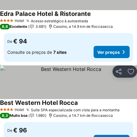
Edra Palace Hotel & Ristorante
Ver preços
Hotel
Acesso estratégico à autoestrada
Ver preços
4 Estrelas
8,8
Excelente
3.681
Cassino, a 14.9 km de Roccasecca
€ 94
De
Consulte os preços de
7 sites
Ver preços
Partilhar
Ad
Best Western Hotel Rocca
Ver preços
Hotel
Suíte SPA especializada com vista para a montanha
Ver pre
4 Estrelas
8,3
Muito boa
1.980
Cassino, a 14.7 km de Roccasecca
€ 96
De