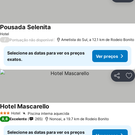
Pousada Selenita
Hotel
/
Ametista do Sul, a 12.1 km de Rodeio Bonito
Pontuação não disponível
Selecione as datas para ver os preços
Ver preços
exatos.
Partilhar
Ad
Hotel Mascarello
Hotel
Piscina interna aquecida
3 Estrelas
8,8
Excelente
265
Nonoai, a 19.7 km de Rodeio Bonito
Selecione as datas para ver os preços