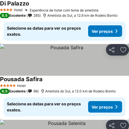
Di Palazzo
Hotel
Experiência de hotel com tema de ametista
4 Estrelas
8,5
Excelente
285
Ametista do Sul, a 12.6 km de Rodeio Bonito
Selecione as datas para ver os preços
Ver preços
exatos.
Partilhar
Ad
Pousada Safira
Hotel
5 Estrelas
8,5
Excelente
96
Ametista do Sul, a 12.0 km de Rodeio Bonito
Selecione as datas para ver os preços
Ver preços
exatos.
Partilhar
Ad