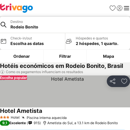
Favoritos
Iniciar
Me
Destino
Rodeio Bonito
Check-in/out
Hóspedes e quartos
Escolha as datas
2 hóspedes, 1 quarto.
Ordenar
Filtrar
Mapa
Hotéis económicos em Rodeio Bonito, Brasil
Como os pagamentos influenciam os resultados
Escolha popular
Partilhar
Ad
Hotel Ametista
Hotel
Piscina interna aquecida
3 Estrelas
9,1
Excelente
915
Ametista do Sul, a 13.1 km de Rodeio Bonito