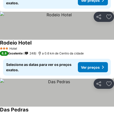
Ver preços
exatos.
Partilhar
Ad
Rodeio Hotel
Hotel
3 Estrelas
8,8
Excelente
248
a 0.6 km de Centro da cidade
Selecione as datas para ver os preços
Ver preços
exatos.
Partilhar
Ad
Das Pedras