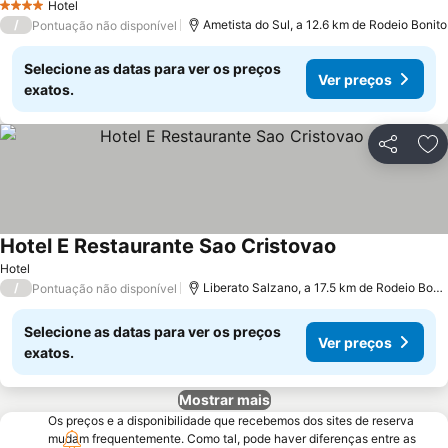
Hotel
4 Estrelas
/
Ametista do Sul, a 12.6 km de Rodeio Bonito
Pontuação não disponível
Selecione as datas para ver os preços
Ver preços
exatos.
Partilhar
Ad
Hotel E Restaurante Sao Cristovao
Hotel
/
Liberato Salzano, a 17.5 km de Rodeio Bonito
Pontuação não disponível
Selecione as datas para ver os preços
Ver preços
exatos.
Mostrar mais
Os preços e a disponibilidade que recebemos dos sites de reserva
mudam frequentemente. Como tal, pode haver diferenças entre as