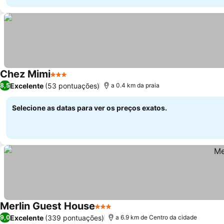
Chez Mimi
3 Estrelas
Excelente
(53 pontuações)
8,5
a 0.4 km da praia
Selecione as datas para ver os preços exatos.
Merlin Guest House
3 Estrelas
Excelente
(339 pontuações)
9,0
a 6.9 km de Centro da cidade