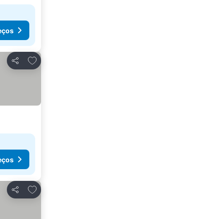
eços
Adicionar aos favoritos
Partilhar
eços
Adicionar aos favoritos
Partilhar