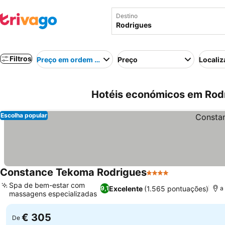
Destino
Filtros
Preço em ordem crescente
Preço
Localiz
Hotéis económicos em Rodr
Escolha popular
Constance Tekoma Rodrigues
4 Estrelas
Spa de bem-estar com
Excelente
(1.565 pontuações)
9,1
a
massagens especializadas
€ 305
De