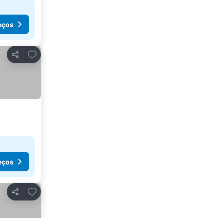
eços
Adicionar aos favoritos
Partilhar
eços
Adicionar aos favoritos
Partilhar