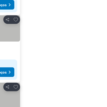
eços
Adicionar aos favoritos
Partilhar
eços
Adicionar aos favoritos
Partilhar