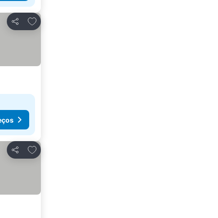
Adicionar aos favoritos
Partilhar
eços
Adicionar aos favoritos
Partilhar