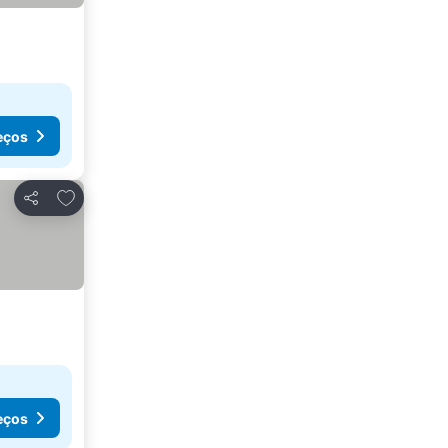
eços
Adicionar aos favoritos
Partilhar
eços