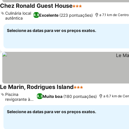
Chez Ronald Guest House
3 Estrelas
Culinária local
Excelente
(223 pontuações)
8,9
a 7.1 km de Centro
autêntica
Selecione as datas para ver os preços exatos.
Le Marin, Rodrigues Island
3 Estrelas
Piscina
Muito boa
(180 pontuações)
8,3
a 6.7 km de Cen
revigorante à
tarde
Selecione as datas para ver os preços exatos.