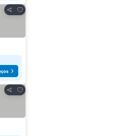
Adicionar aos favoritos
Partilhar
eços
Adicionar aos favoritos
Partilhar