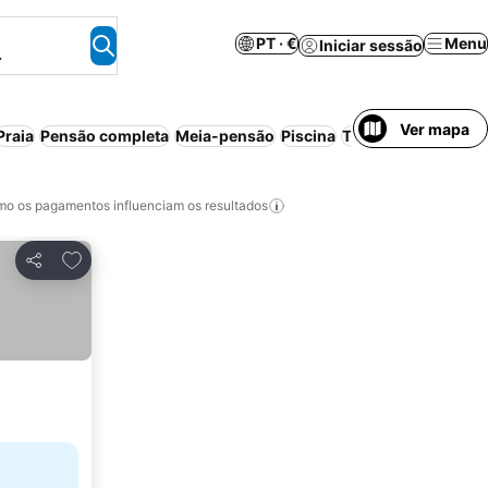
PT · €
Menu
Iniciar sessão
.
Ver mapa
Praia
Pensão completa
Meia-pensão
Piscina
Transfer de/para a
o os pagamentos influenciam os resultados
Adicionar aos favoritos
Partilhar