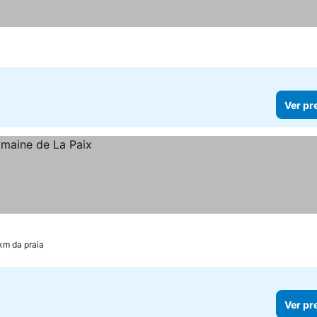
Ver pr
 km da praia
Ver pr