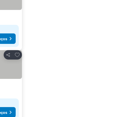
eços
Adicionar aos favoritos
Partilhar
eços