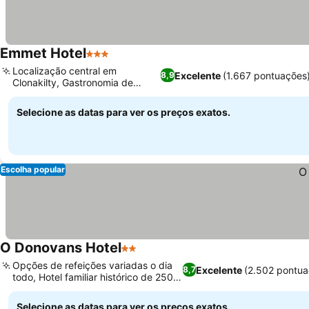
Emmet Hotel
3 Estrelas
Localização central em
Excelente
(1.667 pontuações
8,9
Clonakilty, Gastronomia de
origem local
Selecione as datas para ver os preços exatos.
Escolha popular
O Donovans Hotel
2 Estrelas
Opções de refeições variadas o dia
Excelente
(2.502 pontua
8,7
todo, Hotel familiar histórico de 250
anos
Selecione as datas para ver os preços exatos.