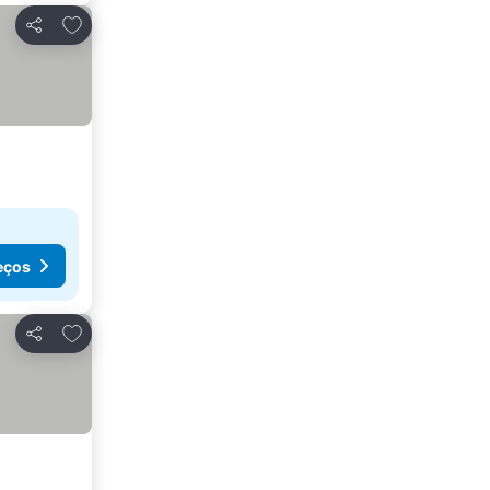
Adicionar aos favoritos
Partilhar
eços
Adicionar aos favoritos
Partilhar