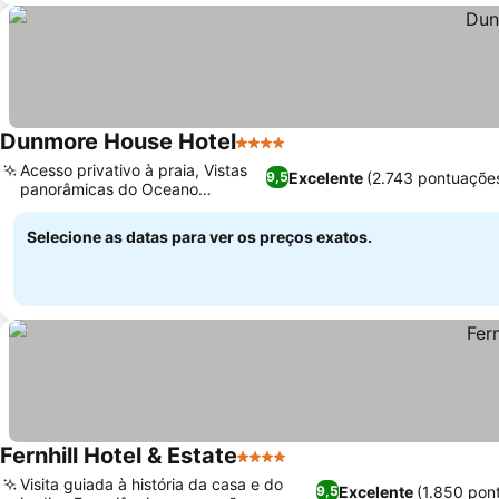
Dunmore House Hotel
4 Estrelas
Acesso privativo à praia, Vistas
Excelente
(2.743 pontuaçõe
9,5
panorâmicas do Oceano
Atlântico
Selecione as datas para ver os preços exatos.
Fernhill Hotel & Estate
4 Estrelas
Visita guiada à história da casa e do
Excelente
(1.850 pon
9,5