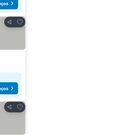
eços
Adicionar aos favoritos
Partilhar
eços
Adicionar aos favoritos
Partilhar