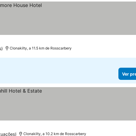
s)
Clonakilty, a 11.5 km de Rosscarbery
Ver pr
tuações)
Clonakilty, a 10.2 km de Rosscarbery