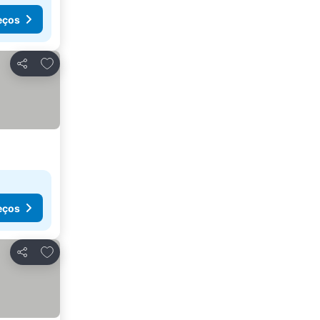
eços
Adicionar aos favoritos
Partilhar
eços
Adicionar aos favoritos
Partilhar