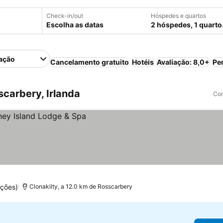
Check-in/out
Hóspedes e quartos
Escolha as datas
2 hóspedes, 1 quarto
ação
Cancelamento gratuito
Hotéis
Avaliação: 8,0+
Pe
carbery, Irlanda
Com
ações)
Clonakilty, a 12.0 km de Rosscarbery