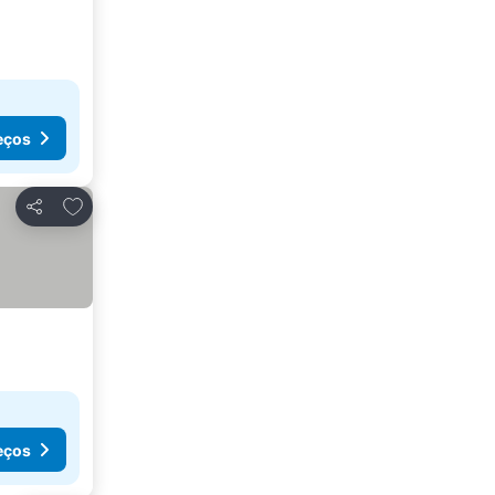
eços
Adicionar aos favoritos
Partilhar
eços