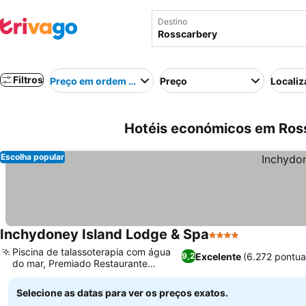
Destino
Filtros
Preço em ordem crescente
Preço
Localiz
Hotéis económicos em Ross
Escolha popular
Inchydoney Island Lodge & Spa
4 Estrelas
Piscina de talassoterapia com água
Excelente
(6.272 pontu
9,2
do mar, Premiado Restaurante
Gulfstream
Selecione as datas para ver os preços exatos.