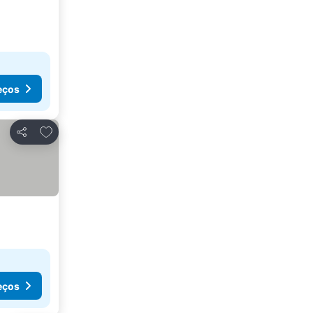
eços
Adicionar aos favoritos
Partilhar
eços