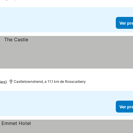
Ver pr
ões)
Castletownshend, a 11.1 km de Rosscarbery
Ver pr