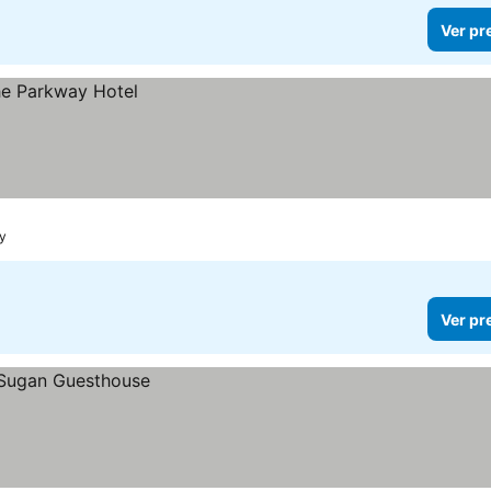
Ver pr
y
Ver pr