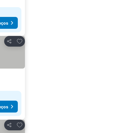
eços
Adicionar aos favoritos
Partilhar
eços
Adicionar aos favoritos
Partilhar