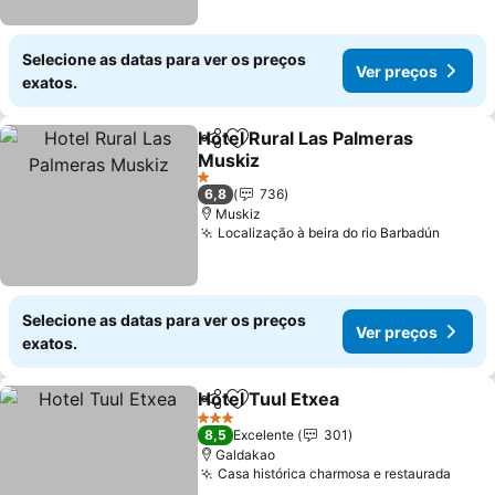
Selecione as datas para ver os preços
Ver preços
exatos.
Hotel Rural Las Palmeras
Partilhar
Adicionar aos favoritos
Muskiz
1 Estrelas
6,8
736
Muskiz
Localização à beira do rio Barbadún
Selecione as datas para ver os preços
Ver preços
exatos.
Hotel Tuul Etxea
Partilhar
Adicionar aos favoritos
3 Estrelas
8,5
Excelente
301
Galdakao
Casa histórica charmosa e restaurada