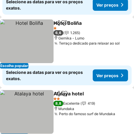
Selecione as datas para ver os preços
Ver preços
exatos.
Hotel Boliña
Partilhar
Adicionar aos favoritos
1 Estrelas
6,6
1.265
Gernika - Lumo
Terraço dedicado para relaxar ao sol
Escolha popular
Selecione as datas para ver os preços
Ver preços
exatos.
Atalaya hotel
Partilhar
Adicionar aos favoritos
2 Estrelas
8,8
Excelente
419
Mundaka
Perto do famoso surf de Mundaka