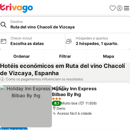
Favoritos
Iniciar
Me
Destino
Ruta del vino Chacolí de Vizcaya
Check-in/out
Hóspedes e quartos
Escolha as datas
2 hóspedes, 1 quarto.
Ordenar
Filtrar
Mapa
Hotéis económicos em Ruta del vino Chacolí
de Vizcaya, Espanha
Como os pagamentos influenciam os resultados
Holiday Inn Express
Partilhar
Adicionar aos favoritos
Bilbao By Ihg
3 Estrelas
8,1
Muito boa
11.926
Derio
Acesso fácil à cidade
Escolha popular