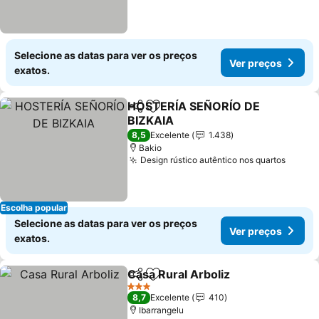
Selecione as datas para ver os preços
Ver preços
exatos.
HOSTERÍA SEÑORÍO DE
Partilhar
Adicionar aos favoritos
BIZKAIA
8,5
Excelente
1.438
Bakio
Design rústico autêntico nos quartos
Escolha popular
Selecione as datas para ver os preços
Ver preços
exatos.
Casa Rural Arboliz
Partilhar
Adicionar aos favoritos
3 Estrelas
8,7
Excelente
410
Ibarrangelu