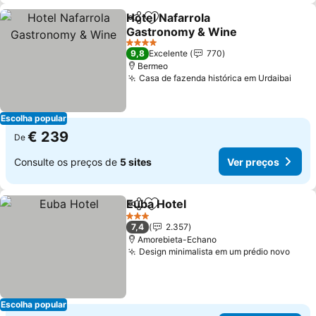
Hotel Nafarrola
Partilhar
Adicionar aos favoritos
Gastronomy & Wine
4 Estrelas
9,8
Excelente
770
Bermeo
Casa de fazenda histórica em Urdaibai
Escolha popular
€ 239
De
Consulte os preços de
5 sites
Ver preços
Euba Hotel
Partilhar
Adicionar aos favoritos
3 Estrelas
7,4
2.357
Amorebieta-Echano
Design minimalista em um prédio novo
Escolha popular