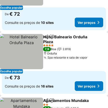
Escolha popular
€ 72
De
Consulte os preços de
10 sites
Ver preços
Hotel Balneario Orduña
Partilhar
Adicionar aos favoritos
Plaza
4 Estrelas
7,9
Boa
2.819
Orduña
Spa relaxante e sala de vapor
Escolha popular
€ 73
De
Consulte os preços de
16 sites
Ver preços
Apartamentos Mundaka
Partilhar
Adicionar aos favoritos
2 Estrelas