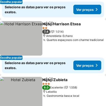
Escolha popular
Selecione as datas para ver os preços
Ver preços
exatos.
Hotel Harrison Etxea
Partilhar
Adicionar aos favoritos
2 Estrelas
7,4
1.014
Amorebieta-Echano
Quartos espaçosos com charme tradicional
Escolha popular
Selecione as datas para ver os preços
Ver preços
exatos.
Hotel Zubieta
Partilhar
Adicionar aos favoritos
3 Estrelas
9,0
Excelente
1.558
Lekeitio
Gastronomia basca local