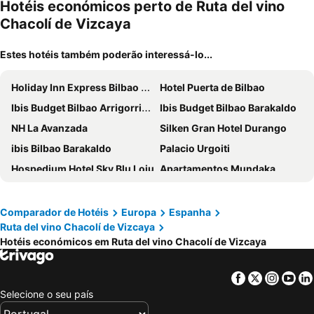
ment
Hotéis económicos perto de Ruta del vino
Chacolí de Vizcaya
Estes hotéis também poderão interessá-lo...
Holiday Inn Express Bilbao By Ihg
Hotel Puerta de Bilbao
Ibis Budget Bilbao Arrigorriaga
Ibis Budget Bilbao Barakaldo
NH La Avanzada
Silken Gran Hotel Durango
ibis Bilbao Barakaldo
Palacio Urgoiti
Hospedium Hotel Sky Blu Loiu
Apartamentos Mundaka
Hotel San Blas
Hotel Seminario Bilbao
Hotel Ibarra
Hostal Paratene
Comparador de Hotéis
Europa
Espanha
Ruta del vino Chacolí de Vizcaya
Euba Hotel
Hotel Iraragorri
Hotéis económicos em Ruta del vino Chacolí de Vizcaya
Hotel Balneario Orduña Plaza
Hospedium Hotel Sky Blu Sondika
Hotel Silken Palacio Uribarren
Hotel Aretxarte
Facebook
Twitter
Insta
Yo
Hotel New Bilbao Airport
Hotel Elorrio
Selecione o seu país
Hotel Arimune
Hotel The Park Derio