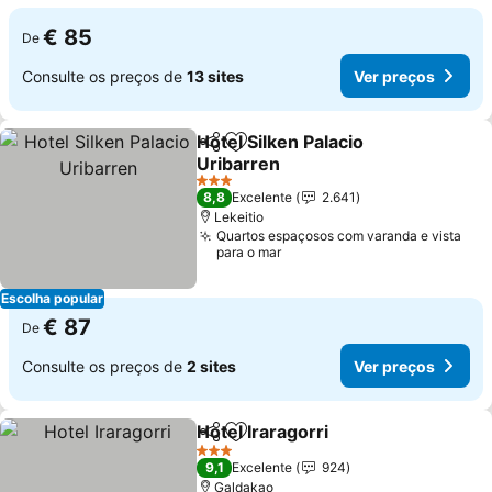
€ 85
De
Consulte os preços de
13 sites
Ver preços
Hotel Silken Palacio
Partilhar
Adicionar aos favoritos
Uribarren
3 Estrelas
8,8
Excelente
2.641
Lekeitio
Quartos espaçosos com varanda e vista
para o mar
Escolha popular
€ 87
De
Consulte os preços de
2 sites
Ver preços
Hotel Iraragorri
Partilhar
Adicionar aos favoritos
3 Estrelas
9,1
Excelente
924
Galdakao