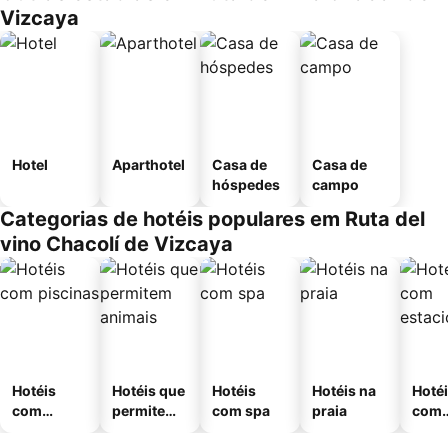
Vizcaya
Hotel
Aparthotel
Casa de
Casa de
hóspedes
campo
Categorias de hotéis populares em Ruta del
vino Chacolí de Vizcaya
Hotéis
Hotéis que
Hotéis
Hotéis na
Hoté
com
permitem
com spa
praia
com
piscinas
animais
esta