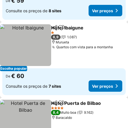
€ 59
De
Consulte os preços de
8 sites
Ver preços
Hotel Ibaigune
Partilhar
Adicionar aos favoritos
1 Estrelas
6,9
1.087
Murueta
Quartos com vista para a montanha
Escolha popular
€ 60
De
Consulte os preços de
7 sites
Ver preços
Hotel Puerta de Bilbao
Partilhar
Adicionar aos favoritos
4 Estrelas
8,4
Muito boa
9.162
Baracaldo