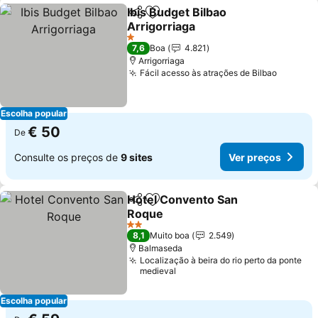
Ibis Budget Bilbao
Partilhar
Adicionar aos favoritos
Arrigorriaga
1 Estrelas
7,6
Boa
4.821
Arrigorriaga
Fácil acesso às atrações de Bilbao
Escolha popular
€ 50
De
Consulte os preços de
9 sites
Ver preços
Hotel Convento San
Partilhar
Adicionar aos favoritos
Roque
2 Estrelas
8,1
Muito boa
2.549
Balmaseda
Localização à beira do rio perto da ponte
medieval
Escolha popular