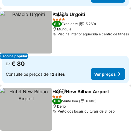
Palacio Urgoiti
Partilhar
Adicionar aos favoritos
4 Estrelas
8,9
Excelente
5.269
Munguía
Piscina interior aquecida e centro de fitness
Escolha popular
€ 80
De
Consulte os preços de
12 sites
Ver preços
Hotel New Bilbao Airport
Partilhar
Adicionar aos favoritos
3 Estrelas
8,4
Muito boa
6.606
Derio
Perto dos locais culturais de Bilbao