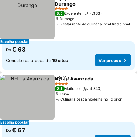
Partilhar
Adicionar aos favoritos
Durango
4 Estrelas
8,5
Excelente
4.333
Durango
Restaurante de culinária local tradicional
Escolha popular
€ 63
De
Consulte os preços de
19 sites
Ver preços
NH La Avanzada
Partilhar
Adicionar aos favoritos
4 Estrelas
8,1
Muito boa
4.840
Leioa
Culinária basca moderna no Txipiron
Escolha popular
€ 67
De