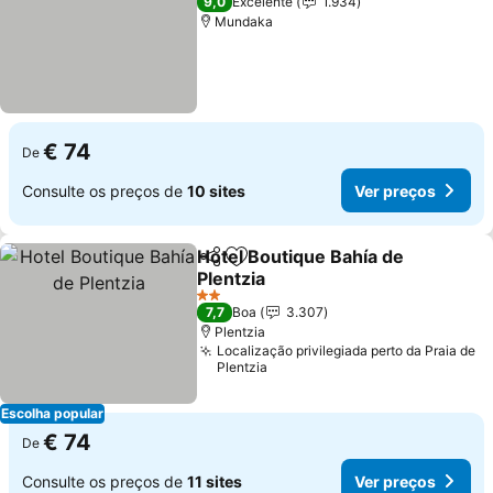
9,0
Excelente
1.934
Mundaka
€ 74
De
Consulte os preços de
10 sites
Ver preços
Hotel Boutique Bahía de
Partilhar
Adicionar aos favoritos
Plentzia
2 Estrelas
7,7
Boa
3.307
Plentzia
Localização privilegiada perto da Praia de
Plentzia
Escolha popular
€ 74
De
Consulte os preços de
11 sites
Ver preços