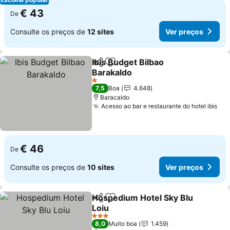
€ 43
De
Consulte os preços de
12 sites
Ver preços
Ibis Budget Bilbao
Partilhar
Adicionar aos favoritos
Barakaldo
1 Estrelas
7,5
Boa
4.648
Baracaldo
Acesso ao bar e restaurante do hotel ibis
€ 46
De
Consulte os preços de
10 sites
Ver preços
Hospedium Hotel Sky Blu
Partilhar
Adicionar aos favoritos
Loiu
3 Estrelas
8,0
Muito boa
1.459