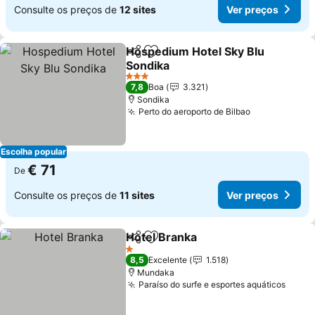
Consulte os preços de
12 sites
Ver preços
Hospedium Hotel Sky Blu
Partilhar
Adicionar aos favoritos
Sondika
3 Estrelas
7,8
Boa
3.321
Sondika
Perto do aeroporto de Bilbao
Escolha popular
€ 71
De
Consulte os preços de
11 sites
Ver preços
Hotel Branka
Partilhar
Adicionar aos favoritos
1 Estrelas
8,5
Excelente
1.518
Mundaka
Paraíso do surfe e esportes aquáticos