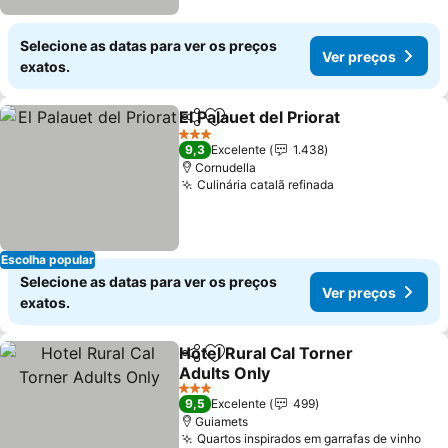
Selecione as datas para ver os preços
Ver preços
exatos.
El Palauet del Priorat
Partilhar
Adicionar aos favoritos
3 Estrelas
9,3
Excelente
1.438
Cornudella
Culinária catalã refinada
Escolha popular
Selecione as datas para ver os preços
Ver preços
exatos.
Hotel Rural Cal Torner
Partilhar
Adicionar aos favoritos
Adults Only
3 Estrelas
9,5
Excelente
499
Guiamets
Quartos inspirados em garrafas de vinho