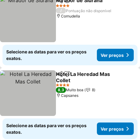
Mirador de Siurana
Partilhar
Adicionar aos favoritos
4 Estrelas
/
Pontuação não disponível
Cornudella
Selecione as datas para ver os preços
Ver preços
exatos.
Hotel La Heredad Mas
Partilhar
Adicionar aos favoritos
Collet
4 Estrelas
8,3
Muito boa
8
Capsanes
Selecione as datas para ver os preços
Ver preços
exatos.