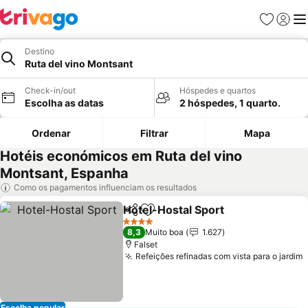
Favoritos
Iniciar
Me
Destino
Ruta del vino Montsant
Check-in/out
Hóspedes e quartos
Escolha as datas
2 hóspedes, 1 quarto.
Ordenar
Filtrar
Mapa
Hotéis económicos em Ruta del vino
Montsant, Espanha
Como os pagamentos influenciam os resultados
Hotel-Hostal Sport
Partilhar
Adicionar aos favoritos
4 Estrelas
8,3
Muito boa
1.627
Falset
Refeições refinadas com vista para o jardim
Escolha popular