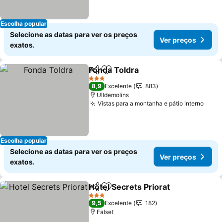
Escolha popular
Selecione as datas para ver os preços
Ver preços
exatos.
Fonda Toldra
Partilhar
Adicionar aos favoritos
3 Estrelas
8,9
Excelente
883
Ulldemolins
Vistas para a montanha e pátio interno
Escolha popular
Selecione as datas para ver os preços
Ver preços
exatos.
Hotel Secrets Priorat
Partilhar
Adicionar aos favoritos
3 Estrelas
9,5
Excelente
182
Falset