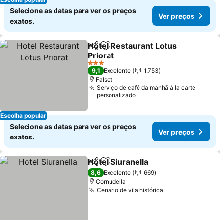
Selecione as datas para ver os preços
Ver preços
exatos.
Hotel Restaurant Lotus
Partilhar
Adicionar aos favoritos
Priorat
3 Estrelas
9,1
Excelente
1.753
Falset
Serviço de café da manhã à la carte
personalizado
Escolha popular
Selecione as datas para ver os preços
Ver preços
exatos.
Hotel Siuranella
Partilhar
Adicionar aos favoritos
8,6
Excelente
669
Cornudella
Cenário de vila histórica