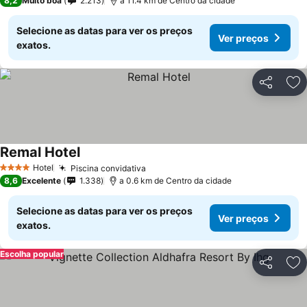
8,2
Muito boa
2.213
a 11.4 km de Centro da cidade
Selecione as datas para ver os preços
Ver preços
exatos.
Partilhar
Ad
Remal Hotel
Hotel
Piscina convidativa
4 Estrelas
8,6
Excelente
1.338
a 0.6 km de Centro da cidade
Selecione as datas para ver os preços
Ver preços
exatos.
Escolha popular
Partilhar
Ad