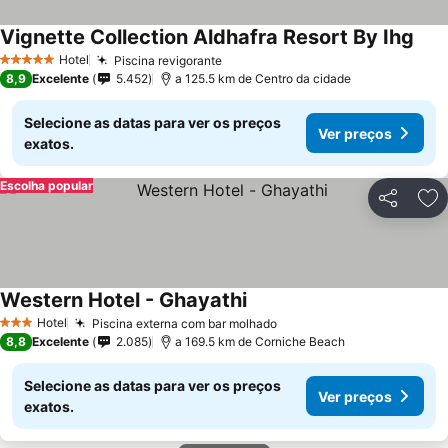
Vignette Collection Aldhafra Resort By Ihg
Hotel
Piscina revigorante
5 Estrelas
8,9
Excelente
5.452
a 125.5 km de Centro da cidade
Selecione as datas para ver os preços
Ver preços
exatos.
Escolha popular
Partilhar
Ad
Western Hotel - Ghayathi
Hotel
Piscina externa com bar molhado
3 Estrelas
8,8
Excelente
2.085
a 169.5 km de Corniche Beach
Selecione as datas para ver os preços
Ver preços
exatos.