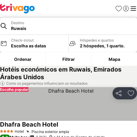
Favoritos
Iniciar
Me
Destino
Ruwais
Check-in/out
Hóspedes e quartos
Escolha as datas
2 hóspedes, 1 quarto.
Ordenar
Filtrar
Mapa
Hotéis económicos em Ruwais, Emirados
Árabes Unidos
Como os pagamentos influenciam os resultados
Escolha popular
Partilhar
Ad
Dhafra Beach Hotel
Hotel
Piscina exterior ampla
4 Estrelas