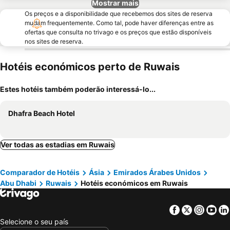
Mostrar mais
Os preços e a disponibilidade que recebemos dos sites de reserva
mudam frequentemente. Como tal, pode haver diferenças entre as
ofertas que consulta no trivago e os preços que estão disponíveis
nos sites de reserva.
Hotéis económicos perto de Ruwais
Estes hotéis também poderão interessá-lo...
Dhafra Beach Hotel
Ver todas as estadias em Ruwais
Comparador de Hotéis
Ásia
Emirados Árabes Unidos
Abu Dhabi
Ruwais
Hotéis económicos em Ruwais
Facebook
Twitter
Insta
Yo
Selecione o seu país