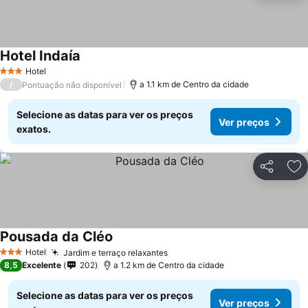
Hotel Indaía
Hotel
3 Estrelas
/
a 1.1 km de Centro da cidade
Pontuação não disponível
Selecione as datas para ver os preços
Ver preços
exatos.
Partilhar
Ad
Pousada da Cléo
Hotel
Jardim e terraço relaxantes
3 Estrelas
8,5
Excelente
202
a 1.2 km de Centro da cidade
Selecione as datas para ver os preços
Ver preços