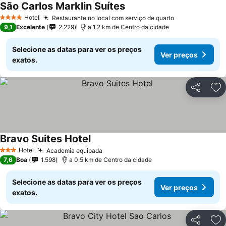
São Carlos Marklin Suítes
Hotel
Restaurante no local com serviço de quarto
4 Estrelas
9,1
Excelente
2.229
a 1.2 km de Centro da cidade
Selecione as datas para ver os preços
Ver preços
exatos.
Partilhar
Ad
Bravo Suites Hotel
Hotel
Academia equipada
3 Estrelas
7,6
Boa
1.598
a 0.5 km de Centro da cidade
Selecione as datas para ver os preços
Ver preços
exatos.
Partilhar
Ad