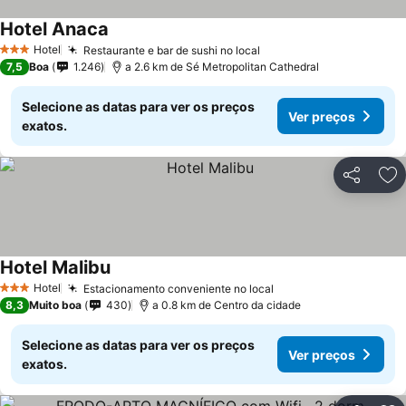
Hotel Anaca
Hotel
Restaurante e bar de sushi no local
3 Estrelas
7,5
Boa
1.246
a 2.6 km de Sé Metropolitan Cathedral
Selecione as datas para ver os preços
Ver preços
exatos.
Partilhar
Ad
Hotel Malibu
Hotel
Estacionamento conveniente no local
3 Estrelas
8,3
Muito boa
430
a 0.8 km de Centro da cidade
Selecione as datas para ver os preços
Ver preços
exatos.