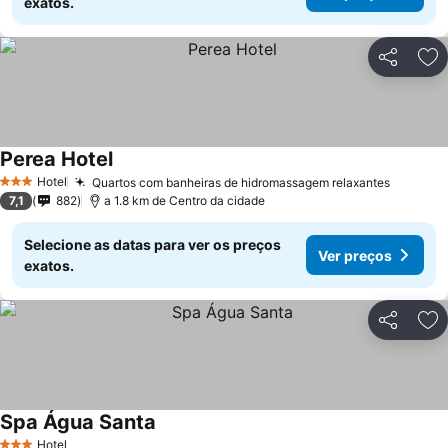
exatos.
Partilhar
Ad
Perea Hotel
Hotel
Quartos com banheiras de hidromassagem relaxantes
3 Estrelas
7,1
882
a 1.8 km de Centro da cidade
Selecione as datas para ver os preços
Ver preços
exatos.
Partilhar
Ad
Spa Água Santa
Hotel