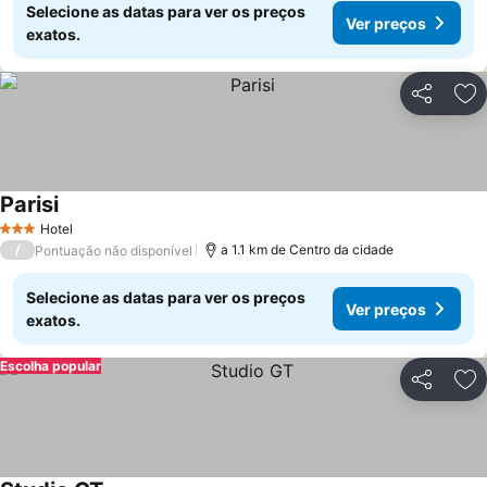
Selecione as datas para ver os preços
Ver preços
exatos.
Partilhar
Ad
Parisi
Hotel
3 Estrelas
/
a 1.1 km de Centro da cidade
Pontuação não disponível
Selecione as datas para ver os preços
Ver preços
exatos.
Escolha popular
Partilhar
Ad