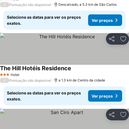
3 Estrelas
/
Descalvado, a 5.3 km de São Carlos
Pontuação não disponível
Selecione as datas para ver os preços
Ver preços
exatos.
Partilhar
Ad
The Hill Hotéis Residence
Hotel
3 Estrelas
/
a 1.3 km de Centro da cidade
Pontuação não disponível
Selecione as datas para ver os preços
Ver preços
exatos.
Partilhar
Ad