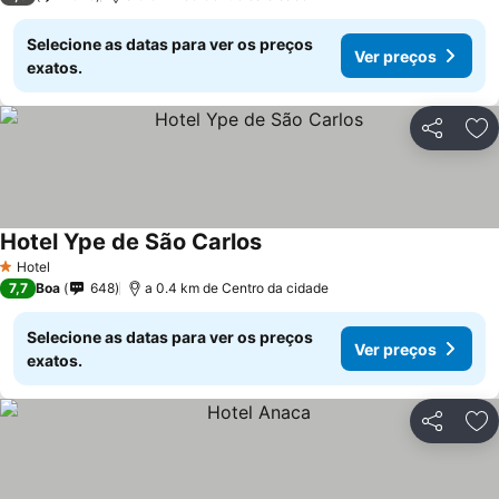
Selecione as datas para ver os preços
Ver preços
exatos.
Partilhar
Ad
Hotel Ype de São Carlos
Hotel
1 Estrelas
7,7
Boa
648
a 0.4 km de Centro da cidade
Selecione as datas para ver os preços
Ver preços
exatos.
Partilhar
Ad