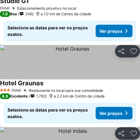
Studio GT
Hotel
Estacionamento privativo no local
7,8
Boa
246
a 1.0 km de Centro da cidade
Selecione as datas para ver os preços
Ver preços
exatos.
Partilhar
Ad
Hotel Graunas
Hotel
Restaurante no local para sua comodidade
3 Estrelas
8,8
Excelente
1.762
a 2.2 km de Centro da cidade
Selecione as datas para ver os preços
Ver preços
exatos.
Partilhar
Ad