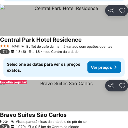
Partilhar
Ad
Central Park Hotel Residence
Hotel
Buffet de café da manhã variado com opções quentes
3 Estrelas
7,1
1.348
a 1.8 km de Centro da cidade
Selecione as datas para ver os preços
Ver preços
exatos.
Escolha popular
Partilhar
Ad
Bravo Suites São Carlos
Hotel
Vistas panorâmicas da cidade e do pôr do sol
7,3
1.079
a 0.5 km de Centro da cidade