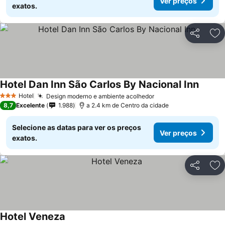
Ver preços
exatos.
Partilhar
Ad
Hotel Dan Inn São Carlos By Nacional Inn
Hotel
Design moderno e ambiente acolhedor
3 Estrelas
8,7
Excelente
1.988
a 2.4 km de Centro da cidade
Selecione as datas para ver os preços
Ver preços
exatos.
Partilhar
Ad
Hotel Veneza