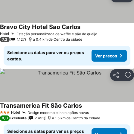
Bravo City Hotel Sao Carlos
Hotel
Estação personalizada de waffle e pão de queijo
7,2
1.127
a 0.4 km de Centro da cidade
Selecione as datas para ver os preços
Ver preços
exatos.
Partilhar
Ad
Transamerica Fit São Carlos
Hotel
Design moderno e instalações novas
3 Estrelas
9,0
Excelente
2.451
a 1.5 km de Centro da cidade
Selecione as datas para ver os preços