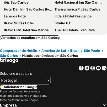
ibis Sao Carlos
Hotel Nacional Inn São Carlos & Convenções
Hotel Dan Inn São Carlos By Nacional Inn
Transamerica Fit São Carlos
Láparos Hotel
Indaiá Hotel Residence
Bravo Suites Hotel
Studio GT
Bravo City Hotel Sao Carlos
The Hill Hotéis Executive
Central Park Hotel Residence
Hotel Ype de São Carlos
Ver todas as estadias em São Carlos
Hotel Malibu
São Carlos Marklin Suítes
Comparador de Hotéis
América do Sul
Brasil
São Paulo
Pousadas Conde do Pinhal
Parisi
São Carlos
Hotéis económicos em São Carlos
Hotel Anaca
Hotel Veneza
Facebook
Twitter
Insta
Yo
Selecione o seu país
Adicionar no Google
Encontre facilmente os nossos
resultados: adicione o trivago como
fonte preferencial no Google.
Empresa