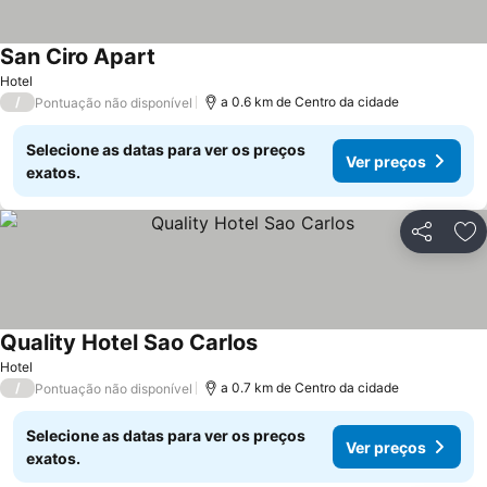
San Ciro Apart
Hotel
/
a 0.6 km de Centro da cidade
Pontuação não disponível
Selecione as datas para ver os preços
Ver preços
exatos.
Partilhar
Ad
Quality Hotel Sao Carlos
Hotel
/
a 0.7 km de Centro da cidade
Pontuação não disponível
Selecione as datas para ver os preços
Ver preços
exatos.