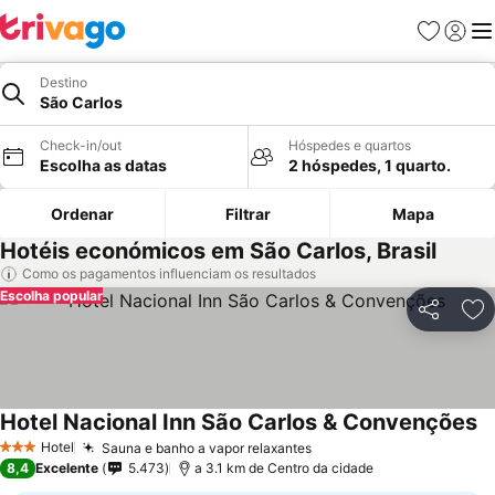
Favoritos
Iniciar
Me
Destino
São Carlos
Check-in/out
Hóspedes e quartos
Escolha as datas
2 hóspedes, 1 quarto.
Ordenar
Filtrar
Mapa
Hotéis económicos em São Carlos, Brasil
Como os pagamentos influenciam os resultados
Escolha popular
Partilhar
Ad
Hotel Nacional Inn São Carlos & Convenções
Hotel
Sauna e banho a vapor relaxantes
3 Estrelas
8,4
Excelente
5.473
a 3.1 km de Centro da cidade