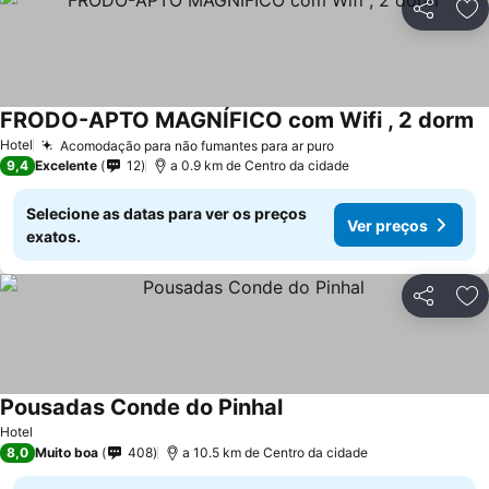
Partilhar
Ad
FRODO-APTO MAGNÍFICO com Wifi , 2 dorm
Hotel
Acomodação para não fumantes para ar puro
9,4
Excelente
12
a 0.9 km de Centro da cidade
Selecione as datas para ver os preços
Ver preços
exatos.
Partilhar
Ad
Pousadas Conde do Pinhal
Hotel
8,0
Muito boa
408
a 10.5 km de Centro da cidade