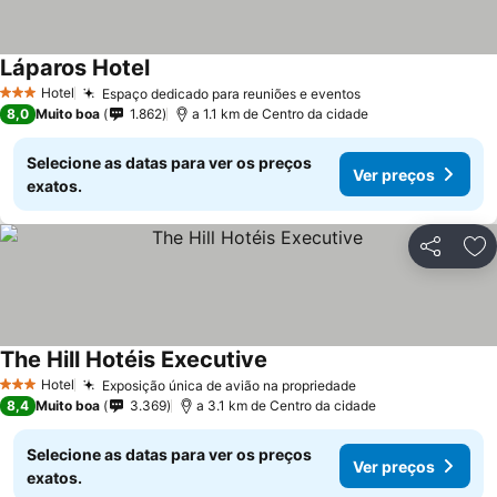
Láparos Hotel
Hotel
Espaço dedicado para reuniões e eventos
3 Estrelas
8,0
Muito boa
1.862
a 1.1 km de Centro da cidade
Selecione as datas para ver os preços
Ver preços
exatos.
Partilhar
Ad
The Hill Hotéis Executive
Hotel
Exposição única de avião na propriedade
3 Estrelas
8,4
Muito boa
3.369
a 3.1 km de Centro da cidade
Selecione as datas para ver os preços
Ver preços
exatos.