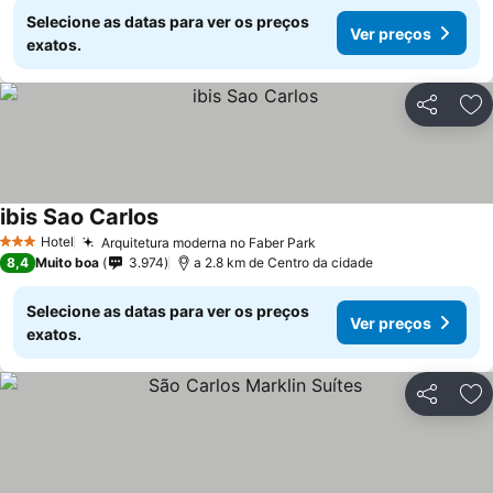
Selecione as datas para ver os preços
Ver preços
exatos.
Partilhar
Ad
ibis Sao Carlos
Hotel
Arquitetura moderna no Faber Park
3 Estrelas
8,4
Muito boa
3.974
a 2.8 km de Centro da cidade
Selecione as datas para ver os preços
Ver preços
exatos.
Partilhar
Ad