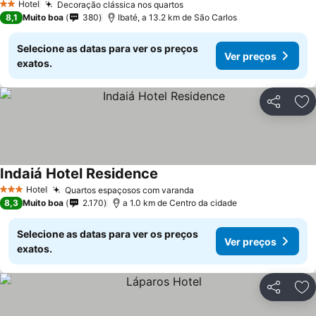
Hotel
Decoração clássica nos quartos
2 Estrelas
8,1
Muito boa
380
Ibaté, a 13.2 km de São Carlos
Selecione as datas para ver os preços
Ver preços
exatos.
Partilhar
Ad
Indaiá Hotel Residence
Hotel
Quartos espaçosos com varanda
3 Estrelas
8,3
Muito boa
2.170
a 1.0 km de Centro da cidade
Selecione as datas para ver os preços
Ver preços
exatos.
Partilhar
Ad