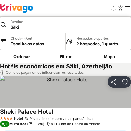
Favoritos
Iniciar
Me
Destino
Säki
Check-in/out
Hóspedes e quartos
Escolha as datas
2 hóspedes, 1 quarto.
Ordenar
Filtrar
Mapa
Hotéis económicos em Säki, Azerbeijão
Como os pagamentos influenciam os resultados
Partilhar
Ad
Sheki Palace Hotel
Hotel
Piscina interior com vistas panorâmicas
4 Estrelas
8,2
Muito boa
1.386
a 11.0 km de Centro da cidade