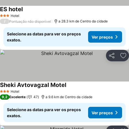
ES hotel
Hotel
3 Estrelas
/
a 28.3 km de Centro da cidade
Pontuação não disponível
Selecione as datas para ver os preços
Ver preços
exatos.
Partilhar
Ad
Sheki Avtovagzal Motel
Hotel
3 Estrelas
9,2
Excelente
47
a 9.6 km de Centro da cidade
Selecione as datas para ver os preços
Ver preços
exatos.