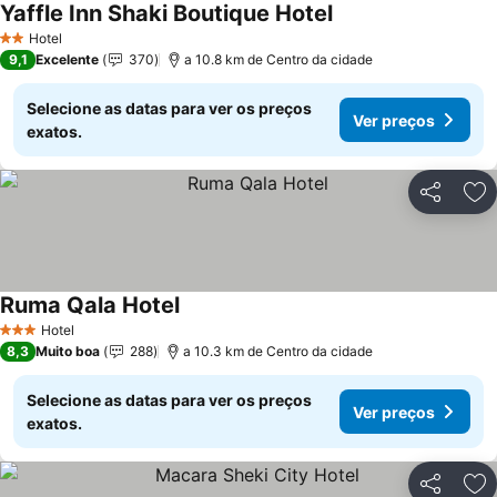
Yaffle Inn Shaki Boutique Hotel
Hotel
2 Estrelas
9,1
Excelente
370
a 10.8 km de Centro da cidade
Selecione as datas para ver os preços
Ver preços
exatos.
Partilhar
Ad
Ruma Qala Hotel
Hotel
3 Estrelas
8,3
Muito boa
288
a 10.3 km de Centro da cidade
Selecione as datas para ver os preços
Ver preços
exatos.
Partilhar
Ad