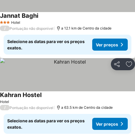
Jannat Baghi
Hotel
3 Estrelas
/
a 12.1 km de Centro da cidade
Pontuação não disponível
Selecione as datas para ver os preços
Ver preços
exatos.
Partilhar
Ad
Kahran Hostel
Hotel
/
a 63.5 km de Centro da cidade
Pontuação não disponível
Selecione as datas para ver os preços
Ver preços
exatos.