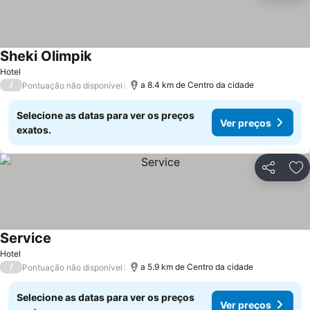
Sheki Olimpik
Hotel
/
a 8.4 km de Centro da cidade
Pontuação não disponível
Selecione as datas para ver os preços
Ver preços
exatos.
Partilhar
Ad
Service
Hotel
/
a 5.9 km de Centro da cidade
Pontuação não disponível
Selecione as datas para ver os preços
Ver preços