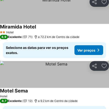
Partilhar
Ad
Miramida Hotel
Hotel
2 Estrelas
8,9
Excelente
71
a 72.2 km de Centro da cidade
Selecione as datas para ver os preços
Ver preços
exatos.
Partilhar
Ad
Motel Sema
Hotel
8,7
Excelente
12
a 9.2 km de Centro da cidade