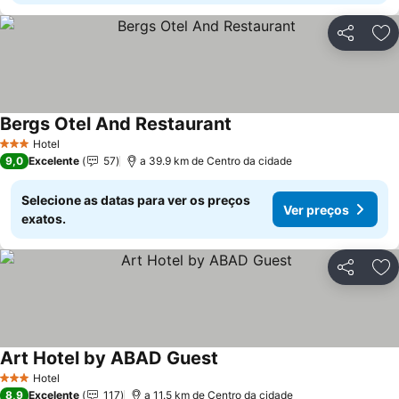
Partilhar
Ad
Bergs Otel And Restaurant
Hotel
3 Estrelas
9,0
Excelente
57
a 39.9 km de Centro da cidade
Selecione as datas para ver os preços
Ver preços
exatos.
Partilhar
Ad
Art Hotel by ABAD Guest
Hotel
3 Estrelas
8,9
Excelente
117
a 11.5 km de Centro da cidade