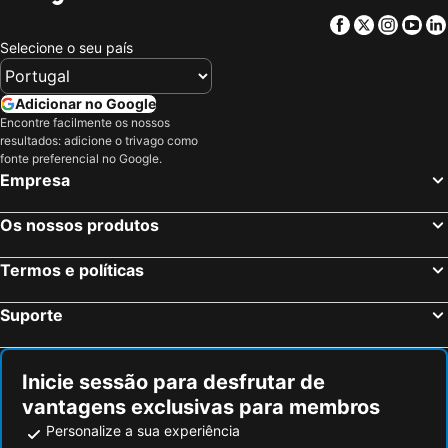
Facebook
Twitter
Insta
Yo
Selecione o seu país
Adicionar no Google
Encontre facilmente os nossos
resultados: adicione o trivago como
fonte preferencial no Google.
Empresa
Os nossos produtos
Termos e políticas
Suporte
Inicie sessão para desfrutar de
vantagens exclusivas para membros
Personalize a sua experiência