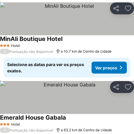
Partilhar
Ad
MinAli Boutique Hotel
Hotel
3 Estrelas
/
a 10.7 km de Centro da cidade
Pontuação não disponível
Selecione as datas para ver os preços
Ver preços
exatos.
Partilhar
Ad
Emerald House Gabala
Hotel
3 Estrelas
/
a 63.2 km de Centro da cidade
Pontuação não disponível