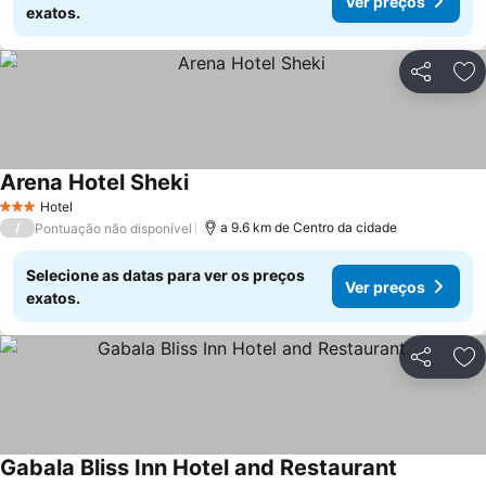
Ver preços
exatos.
Partilhar
Ad
Arena Hotel Sheki
Hotel
3 Estrelas
/
a 9.6 km de Centro da cidade
Pontuação não disponível
Selecione as datas para ver os preços
Ver preços
exatos.
Partilhar
Ad
Gabala Bliss Inn Hotel and Restaurant