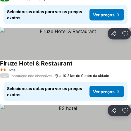
Selecione as datas para ver os preços
Ver preços
exatos.
Partilhar
Ad
Firuze Hotel & Restaurant
Hotel
2 Estrelas
/
a 10.2 km de Centro da cidade
Pontuação não disponível
Selecione as datas para ver os preços
Ver preços
exatos.
Partilhar
Ad