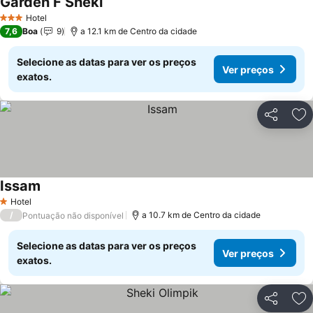
Garden F Sheki
Hotel
3 Estrelas
7,6
Boa
9
a 12.1 km de Centro da cidade
Selecione as datas para ver os preços
Ver preços
exatos.
Partilhar
Ad
Issam
Hotel
1 Estrelas
/
a 10.7 km de Centro da cidade
Pontuação não disponível
Selecione as datas para ver os preços
Ver preços
exatos.
Partilhar
Ad