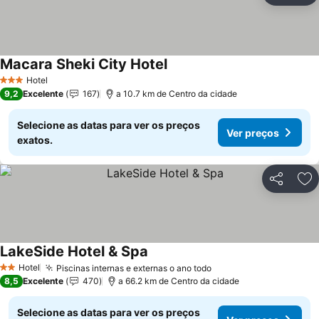
Macara Sheki City Hotel
Hotel
3 Estrelas
9,2
Excelente
167
a 10.7 km de Centro da cidade
Selecione as datas para ver os preços
Ver preços
exatos.
Partilhar
Ad
LakeSide Hotel & Spa
Hotel
Piscinas internas e externas o ano todo
2 Estrelas
8,5
Excelente
470
a 66.2 km de Centro da cidade
Selecione as datas para ver os preços