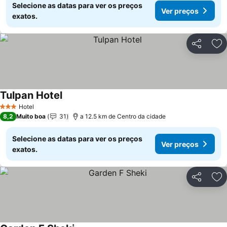
Selecione as datas para ver os preços
Ver preços
exatos.
Partilhar
Ad
Tulpan Hotel
Hotel
3 Estrelas
8,2
Muito boa
31
a 12.5 km de Centro da cidade
Selecione as datas para ver os preços
Ver preços
exatos.
Partilhar
Ad