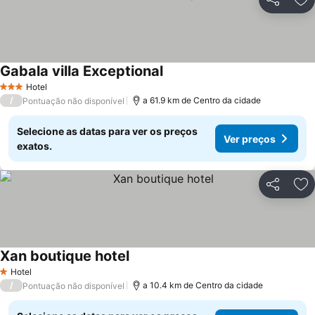
Partilhar
Ad
Gabala villa Exceptional
Hotel
3 Estrelas
/
a 61.9 km de Centro da cidade
Pontuação não disponível
Selecione as datas para ver os preços
Ver preços
exatos.
Partilhar
Ad
Xan boutique hotel
Hotel
1 Estrelas
/
a 10.4 km de Centro da cidade
Pontuação não disponível