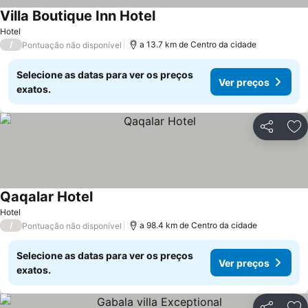
Villa Boutique Inn Hotel
Hotel
/
a 13.7 km de Centro da cidade
Pontuação não disponível
Selecione as datas para ver os preços
Ver preços
exatos.
Partilhar
Ad
Qaqalar Hotel
Hotel
/
a 98.4 km de Centro da cidade
Pontuação não disponível
Selecione as datas para ver os preços
Ver preços
exatos.