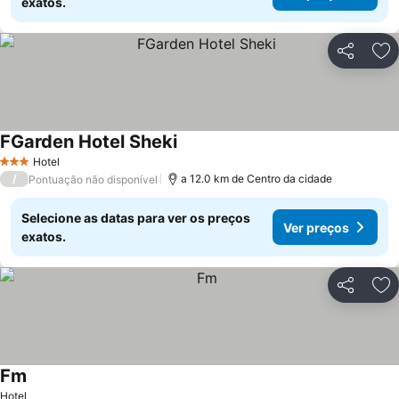
exatos.
Partilhar
Ad
FGarden Hotel Sheki
Hotel
3 Estrelas
/
a 12.0 km de Centro da cidade
Pontuação não disponível
Selecione as datas para ver os preços
Ver preços
exatos.
Partilhar
Ad
Fm
Hotel