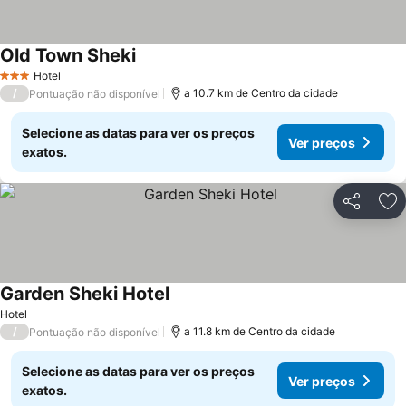
Old Town Sheki
Hotel
3 Estrelas
/
a 10.7 km de Centro da cidade
Pontuação não disponível
Selecione as datas para ver os preços
Ver preços
exatos.
Partilhar
Ad
Garden Sheki Hotel
Hotel
/
a 11.8 km de Centro da cidade
Pontuação não disponível
Selecione as datas para ver os preços
Ver preços
exatos.