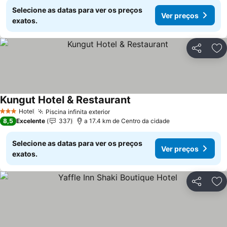
Selecione as datas para ver os preços
Ver preços
exatos.
Partilhar
Ad
Kungut Hotel & Restaurant
Hotel
Piscina infinita exterior
3 Estrelas
8,5
Excelente
337
a 17.4 km de Centro da cidade
Selecione as datas para ver os preços
Ver preços
exatos.
Partilhar
Ad