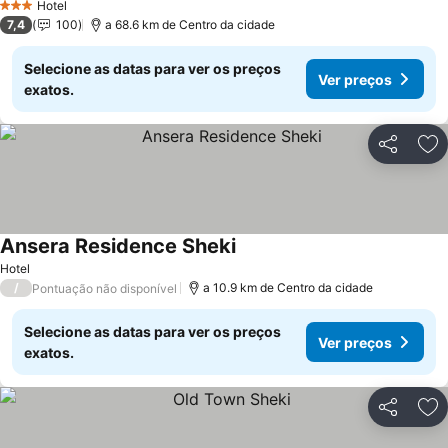
Hotel
3 Estrelas
7,4
100
a 68.6 km de Centro da cidade
Selecione as datas para ver os preços
Ver preços
exatos.
Partilhar
Ad
Ansera Residence Sheki
Hotel
/
a 10.9 km de Centro da cidade
Pontuação não disponível
Selecione as datas para ver os preços
Ver preços
exatos.
Partilhar
Ad