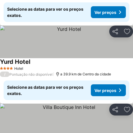
Selecione as datas para ver os preços
Ver preços
exatos.
Partilhar
Ad
Yurd Hotel
Hotel
4 Estrelas
/
a 39.9 km de Centro da cidade
Pontuação não disponível
Selecione as datas para ver os preços
Ver preços
exatos.
Partilhar
Ad