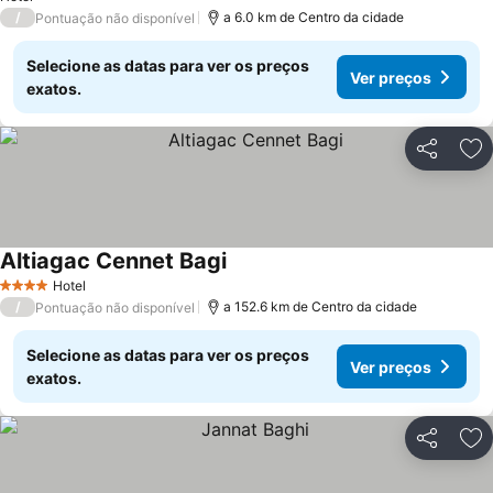
/
a 6.0 km de Centro da cidade
Pontuação não disponível
Selecione as datas para ver os preços
Ver preços
exatos.
Partilhar
Ad
Altiagac Cennet Bagi
Hotel
4 Estrelas
/
a 152.6 km de Centro da cidade
Pontuação não disponível
Selecione as datas para ver os preços
Ver preços
exatos.
Partilhar
Ad