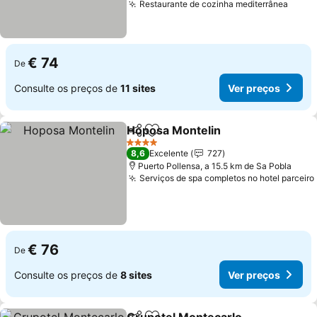
Restaurante de cozinha mediterrânea
Ver p
€ 74
De
Consulte os preços de
11 sites
Ver preços
Hoposa Montelin
Partilhar
Adicionar aos favoritos
Ver preç
4 Estrelas
8,6
Excelente
727
Puerto Pollensa, a 15.5 km de Sa Pobla
Serviços de spa completos no hotel parceiro
€ 76
De
Consulte os preços de
8 sites
Ver preços