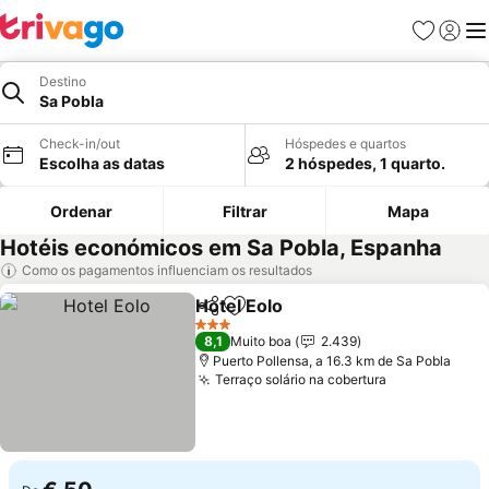
Favoritos
Iniciar
Me
Destino
Sa Pobla
Check-in/out
Hóspedes e quartos
Escolha as datas
2 hóspedes, 1 quarto.
Ordenar
Filtrar
Mapa
Hotéis económicos em Sa Pobla, Espanha
Como os pagamentos influenciam os resultados
Hotel Eolo
Partilhar
Adicionar aos favoritos
Ver preços
3 Estrelas
8,1
Muito boa
2.439
Puerto Pollensa, a 16.3 km de Sa Pobla
Terraço solário na cobertura
Ver preços