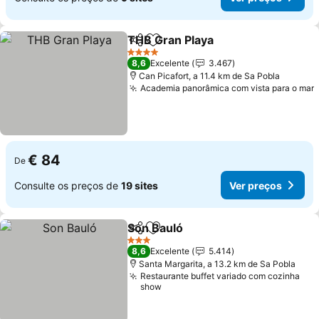
THB Gran Playa
Partilhar
Adicionar aos favoritos
Ver preços
4 Estrelas
8,6
Excelente
3.467
Can Picafort, a 11.4 km de Sa Pobla
Academia panorâmica com vista para o mar
€ 84
De
Consulte os preços de
19 sites
Ver preços
Son Bauló
Partilhar
Adicionar aos favoritos
Ver preços
3 Estrelas
8,6
Excelente
5.414
Santa Margarita, a 13.2 km de Sa Pobla
Restaurante buffet variado com cozinha
show