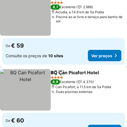
Partilhar
Adicionar aos favoritos
Ver preç
4 Estrelas
8,7
Excelente
2.986
Alcudia, a 14.9 km de Sa Pobla
Piscina ao ar livre e terraço para banho de
sol
€ 59
De
Consulte os preços de
10 sites
Ver preços
BQ Can Picafort Hotel
Partilhar
Adicionar aos favoritos
Ver 
4 Estrelas
8,9
Excelente
4.370
Can Picafort, a 11.5 km de Sa Pobla
Duas piscinas externas
Ver preços
€ 60
De