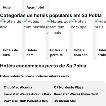
Hotel
Aparthotel
Categorias de hotéis populares em Sa Pobla
Hotéis de
Hotéis
Hotéis que
Hotéis
Hotéi
luxo
com
permitem
com spa
praia
piscinas
animais
Hotéis económicos perto de Sa Pobla
Estes hotéis também poderão interessá-lo...
Club Mac Alcudia
O7 Nordeste Playa
Iberostar Waves Alcudia Park
Iberostar Waves Playa de Muro
PortBlue Club Pollentia Resort & Spa
JS Alcudi Mar