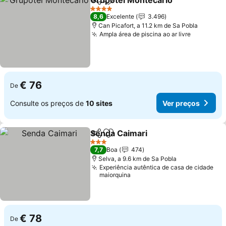
Grupotel Montecarlo
Partilhar
Adicionar aos favoritos
Ver p
4 Estrelas
8,6
Excelente
3.496
Can Picafort, a 11.2 km de Sa Pobla
Ampla área de piscina ao ar livre
Ver preç
€ 76
De
Consulte os preços de
10 sites
Ver preços
Senda Caimari
Partilhar
Adicionar aos favoritos
Ver preços
3 Estrelas
7,7
Boa
474
Selva, a 9.6 km de Sa Pobla
Experiência autêntica de casa de cidade
maiorquina
€ 78
De