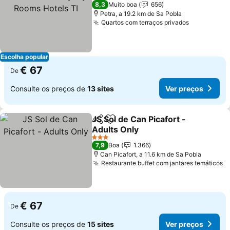
TI
Ver preços
8,3
Muito boa
656
Petra, a 19.2 km de Sa Pobla
Quartos com terraços privados
Ver preço
Escolha popular
€ 67
De
Consulte os preços de
13 sites
Ver preços
JS Sol de Can Picafort -
Partilhar
Adicionar aos favoritos
Adults Only
Ver preços
3 Estrelas
7,9
Boa
1.366
Can Picafort, a 11.6 km de Sa Pobla
Restaurante buffet com jantares temáticos
V
€ 67
De
Consulte os preços de
15 sites
Ver preços