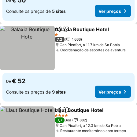
€ 50
De
Consulte os preços de
5 sites
Ver preços
Galaxia Boutique Hotel
Partilhar
Adicionar aos favoritos
Ver
1 Estrelas
7,2
1.666
Can Picafort, a 11.7 km de Sa Pobla
Coordenação de esportes de aventura
Ver 
€ 52
De
Consulte os preços de
9 sites
Ver preços
Llaut Boutique Hotel
Partilhar
Adicionar aos favoritos
Ver p
4 Estrelas
7,7
Boa
882
Can Picafort, a 12.3 km de Sa Pobla
Restaurante mediterrâneo com terraço
Ver 