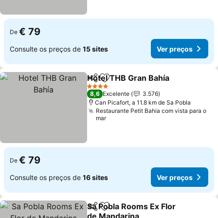
€ 79
De
Consulte os preços de
15 sites
Ver preços
Hotel THB Gran Bahía
Partilhar
Adicionar aos favoritos
Ver 
4 Estrelas
8,6
Excelente
3.576
Can Picafort, a 11.8 km de Sa Pobla
Restaurante Petit Bahia com vista para o
mar
€ 79
De
Consulte os preços de
16 sites
Ver preços
Sa Pobla Rooms Ex Flor
Partilhar
Adicionar aos favoritos
de Mandarina