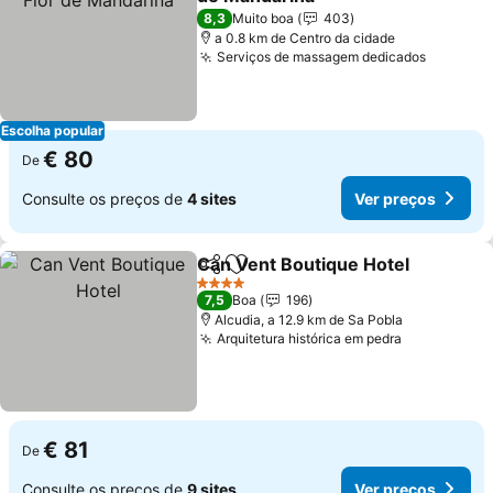
Ver preços
8,3
Muito boa
403
a 0.8 km de Centro da cidade
Serviços de massagem dedicados
Ver pre
Escolha popular
€ 80
De
Consulte os preços de
4 sites
Ver preços
Can Vent Boutique Hotel
Partilhar
Adicionar aos favoritos
V
4 Estrelas
7,5
Boa
196
Alcudia, a 12.9 km de Sa Pobla
Arquitetura histórica em pedra
Ver preços
€ 81
De
Consulte os preços de
9 sites
Ver preços