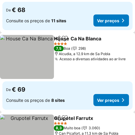
€ 68
De
Consulte os preços de
11 sites
Ver preços
House Ca Na Blanca
Partilhar
Adicionar aos favoritos
Ver p
4 Estrelas
7,5
Boa
298
Alcudia, a 12.9 km de Sa Pobla
Acesso a diversas atividades ao ar livre
Ver
€ 69
De
Consulte os preços de
8 sites
Ver preços
Grupotel Farrutx
Partilhar
Adicionar aos favoritos
Ver preço
4 Estrelas
8,3
Muito boa
3.060
Can Picafort, a 11.3 km de Sa Pobla