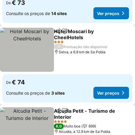
€ 73
De
Consulte os preços de
14 sites
Ver preços
Hotel Moscari by
Partilhar
Adicionar aos favoritos
CheelHotels
Ver preços
3 Estrelas
/
Pontuação não disponível
Selva, a 6.8 km de Sa Pobla
€ 74
De
Consulte os preços de
3 sites
Ver preços
Alcudia Petit - Turismo de
Partilhar
Adicionar aos favoritos
Interior
Ver preços
4 Estrelas
8,0
Muito boa
899
Alcudia, a 12.9 km de Sa Pobla