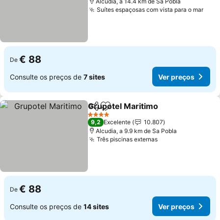
Alcudia, a 14.4 km de Sa Pobla
Suítes espaçosas com vista para o mar
Ver 
€ 88
De
Consulte os preços de
7 sites
Ver preços
Grupotel Maritimo
Partilhar
Adicionar aos favoritos
Ver pre
4 Estrelas
9,2
Excelente
10.807
Alcudia, a 9.9 km de Sa Pobla
Três piscinas externas
Ver preços
€ 88
De
Consulte os preços de
14 sites
Ver preços