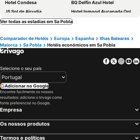
Hotel Condesa
BQ Delfín Azul Hotel
JS Sol de Alcudia
Hotel Inmood Aucanada Only Adults +16
Iberostar Waves Ciudad Blanca
INNSiDE by Meliá Alcudia
Ver todas as estadias em Sa Pobla
Aluasun Continental Park Hotel & Apartments
BQ Can Picafort Hotel
Comparador de Hotéis
Europa
Espanha
Ilhas Baleares
Iberostar Selection Albufera Playa
Alua Boccaccio
Maiorca
Sa Pobla
Hotéis económicos em Sa Pobla
Mar Hotels Playa de Muro Suites
Can Picafort Palace
Las Gaviotas Suites Hotel
Iberostar Selection Playa de Muro Village
Facebook
Twitter
Insta
Yo
Grupotel Alcudia Pins
Grupotel Port De Alcudia
Selecione o seu país
Sarena de Muro Resort Mallorca
Cabot Pollensa Park Spa
Iberostar Selection Albufera Park
Globales Condes de Alcudia
Adicionar no Google
Encontre facilmente os nossos
Galaxia Boutique Hotel
JS Yate
resultados: adicione o trivago como
Grupotel Maritimo
Hotel THB Gran Bahía
fonte preferencial no Google.
Empresa
Hotel More
Hotel JS Miramar
JS Horitzó
Grupotel Amapola
Os nossos produtos
Eix Alcudia Hotel Adults Only
BG Tonga Tower Design Hotel & Suites
Termos e políticas
VIVA Golf Adults Only 18+
Ilusion Markus & Spa