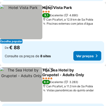
Hotel Vista Park
Partilhar
Adicionar aos favoritos
Ver preço
3 Estrelas
9,1
Excelente
4.690
Can Picafort, a 12.9 km de Sa Pobla
Piscinas externas com jatos d'água
Ver pr
Escolha popular
€ 88
De
Consulte os preços de
8 sites
Ver preços
The Sea Hotel by
Partilhar
Adicionar aos favoritos
Grupotel - Adults Only
Ver preços
4 Estrelas
9,0
Excelente
3.283
Can Picafort, a 11.3 km de Sa Pobla
Vistas panorâmicas do quinto andar
Ver pr