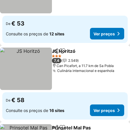
€ 53
De
Consulte os preços de
12 sites
Ver preços
JS Horitzó
Partilhar
Adicionar aos favoritos
Ver preços
3 Estrelas
7,4
2.549
Can Picafort, a 11.7 km de Sa Pobla
Culinária internacional e espanhola
Ver pr
€ 58
De
Consulte os preços de
16 sites
Ver preços
Prinsotel Mal Pas