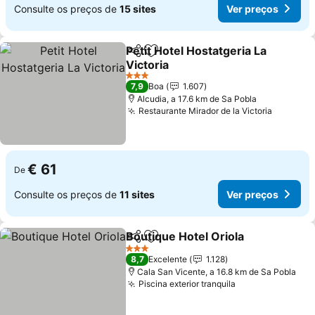
Consulte os preços de
15 sites
Ver preços
Petit Hotel Hostatgeria La
Partilhar
Adicionar aos favoritos
Victoria
Ver preços
3 Estrelas
7,9
Boa
1.607
Alcudia, a 17.6 km de Sa Pobla
Restaurante Mirador de la Victoria
Ver pre
€ 61
De
Consulte os preços de
11 sites
Ver preços
Boutique Hotel Oriola
Partilhar
Adicionar aos favoritos
Ver 
3 Estrelas
8,7
Excelente
1.128
Cala San Vicente, a 16.8 km de Sa Pobla
Piscina exterior tranquila
Ver preços