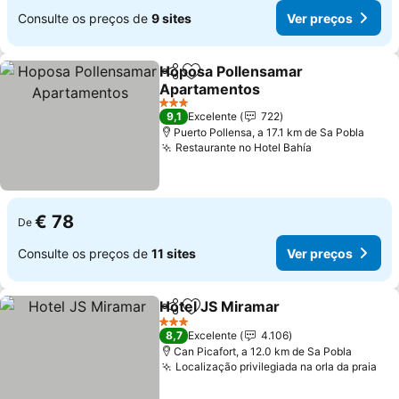
Consulte os preços de
9 sites
Ver preços
Hoposa Pollensamar
Partilhar
Adicionar aos favoritos
Apartamentos
Ver preços
3 Estrelas
9,1
Excelente
722
Puerto Pollensa, a 17.1 km de Sa Pobla
Restaurante no Hotel Bahía
Ver preços
€ 78
De
Consulte os preços de
11 sites
Ver preços
Hotel JS Miramar
Partilhar
Adicionar aos favoritos
Ver preç
3 Estrelas
8,7
Excelente
4.106
Can Picafort, a 12.0 km de Sa Pobla
Localização privilegiada na orla da praia
Ver