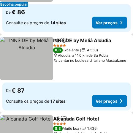
Escolha popular
€ 86
De
Consulte os preços de
14 sites
Ver preços
INNSiDE by Meliá Alcudia
Partilhar
Adicionar aos favoritos
V
4 Estrelas
8,6
Excelente
4.550
Alcudia, a 11.0 km de Sa Pobla
Jantar no boulevard italiano Mascalzone
Ve
€ 87
De
Consulte os preços de
17 sites
Ver preços
Alcanada Golf Hotel
Partilhar
Adicionar aos favoritos
Ver pr
4 Estrelas
8,3
Muito boa
1.436