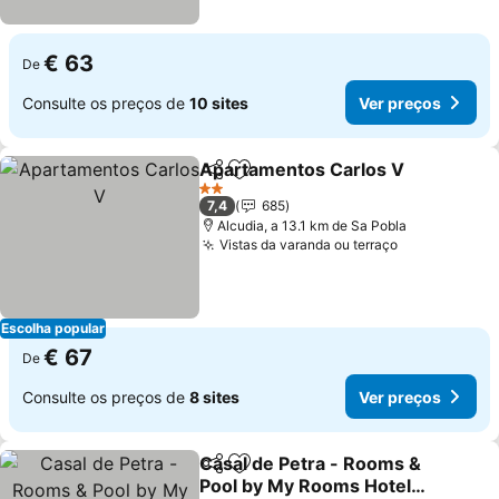
€ 63
De
Consulte os preços de
10 sites
Ver preços
Apartamentos Carlos V
Partilhar
Adicionar aos favoritos
Ve
2 Estrelas
7,4
685
Alcudia, a 13.1 km de Sa Pobla
Vistas da varanda ou terraço
Ver preços
Escolha popular
€ 67
De
Consulte os preços de
8 sites
Ver preços
Casal de Petra - Rooms &
Partilhar
Adicionar aos favoritos
Pool by My Rooms Hotels