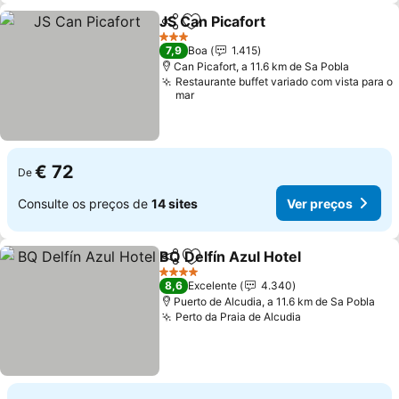
JS Can Picafort
Partilhar
Adicionar aos favoritos
Ver preços
3 Estrelas
7,9
Boa
1.415
Can Picafort, a 11.6 km de Sa Pobla
Restaurante buffet variado com vista para o
mar
€ 72
De
Consulte os preços de
14 sites
Ver preços
BQ Delfín Azul Hotel
Partilhar
Adicionar aos favoritos
Ver p
4 Estrelas
8,6
Excelente
4.340
Puerto de Alcudia, a 11.6 km de Sa Pobla
Perto da Praia de Alcudia
Ver preços