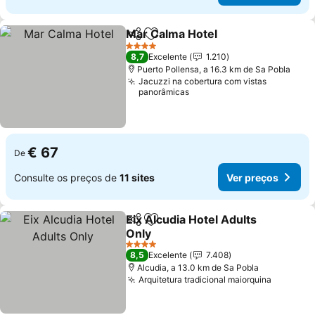
Mar Calma Hotel
Partilhar
Adicionar aos favoritos
Ver preço
4 Estrelas
8,7
Excelente
1.210
Puerto Pollensa, a 16.3 km de Sa Pobla
Jacuzzi na cobertura com vistas
panorâmicas
€ 67
De
Consulte os preços de
11 sites
Ver preços
Eix Alcudia Hotel Adults
Partilhar
Adicionar aos favoritos
Only
Ver preços
4 Estrelas
8,5
Excelente
7.408
Alcudia, a 13.0 km de Sa Pobla
Arquitetura tradicional maiorquina
Ver pre