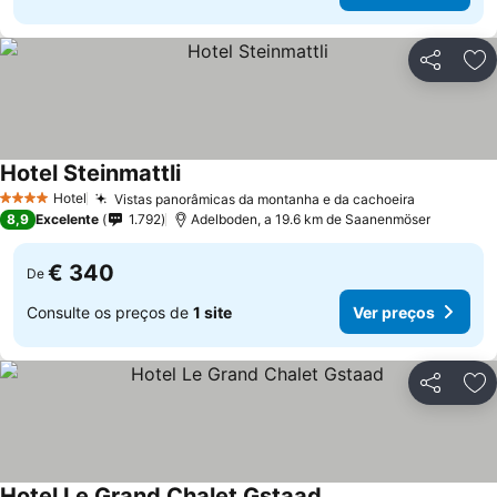
Partilhar
Ad
Hotel Steinmattli
Hotel
Vistas panorâmicas da montanha e da cachoeira
4 Estrelas
8,9
Excelente
1.792
Adelboden, a 19.6 km de Saanenmöser
€ 340
De
Consulte os preços de
1 site
Ver preços
Partilhar
Ad
Hotel Le Grand Chalet Gstaad