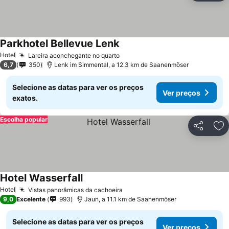
Parkhotel Bellevue Lenk
Hotel
Lareira aconchegante no quarto
6,7
350
Lenk im Simmental, a 12.3 km de Saanenmöser
Selecione as datas para ver os preços
Ver preços
exatos.
Escolha popular
Partilhar
Ad
Hotel Wasserfall
Hotel
Vistas panorâmicas da cachoeira
9,0
Excelente
993
Jaun, a 11.1 km de Saanenmöser
Selecione as datas para ver os preços
Ver preços