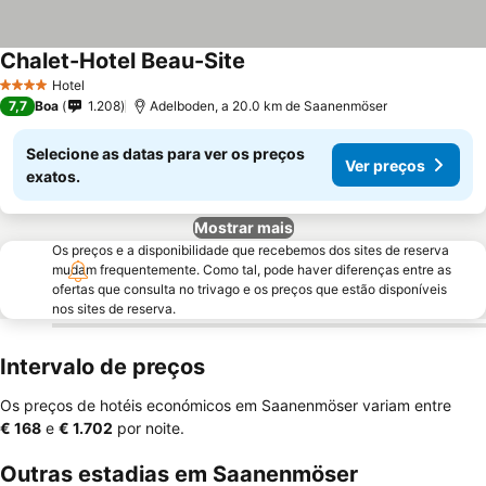
Chalet-Hotel Beau-Site
Hotel
4 Estrelas
7,7
Boa
1.208
Adelboden, a 20.0 km de Saanenmöser
Selecione as datas para ver os preços
Ver preços
exatos.
Mostrar mais
Os preços e a disponibilidade que recebemos dos sites de reserva
mudam frequentemente. Como tal, pode haver diferenças entre as
ofertas que consulta no trivago e os preços que estão disponíveis
nos sites de reserva.
Intervalo de preços
Os preços de hotéis económicos em Saanenmöser variam entre
‎€ 168
e
‎€ 1.702
por noite.
Outras estadias em Saanenmöser