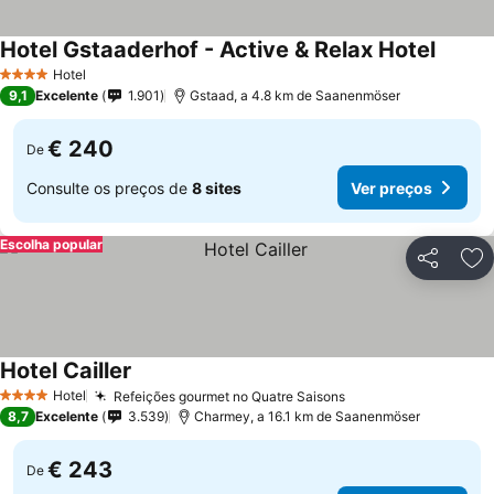
Hotel Gstaaderhof - Active & Relax Hotel
Hotel
4 Estrelas
9,1
Excelente
1.901
Gstaad, a 4.8 km de Saanenmöser
€ 240
De
Consulte os preços de
8 sites
Ver preços
Escolha popular
Partilhar
Ad
Hotel Cailler
Hotel
Refeições gourmet no Quatre Saisons
4 Estrelas
8,7
Excelente
3.539
Charmey, a 16.1 km de Saanenmöser
€ 243
De