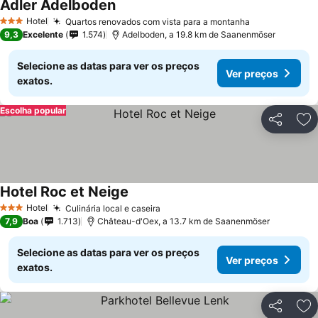
Adler Adelboden
Hotel
Quartos renovados com vista para a montanha
3 Estrelas
9,3
Excelente
1.574
Adelboden, a 19.8 km de Saanenmöser
Selecione as datas para ver os preços
Ver preços
exatos.
Escolha popular
Partilhar
Ad
Hotel Roc et Neige
Hotel
Culinária local e caseira
3 Estrelas
7,9
Boa
1.713
Château-d'Oex, a 13.7 km de Saanenmöser
Selecione as datas para ver os preços
Ver preços
exatos.
Partilhar
Ad