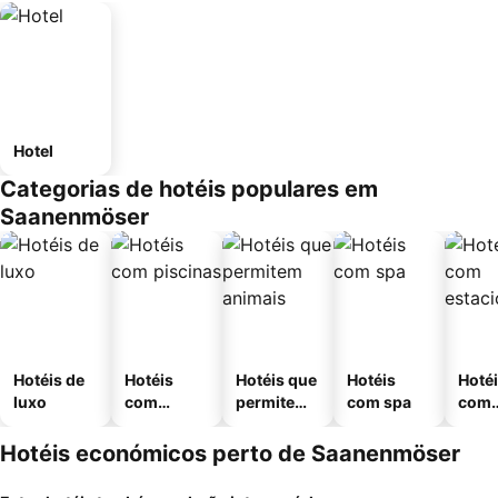
Hotel
Categorias de hotéis populares em
Saanenmöser
Hotéis de
Hotéis
Hotéis que
Hotéis
Hoté
luxo
com
permitem
com spa
com
piscinas
animais
esta
ment
Hotéis económicos perto de Saanenmöser