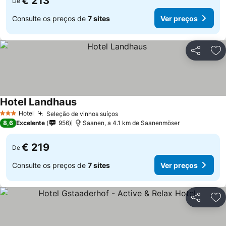
€ 213
De
Consulte os preços de
7 sites
Ver preços
Partilhar
Ad
Hotel Landhaus
Hotel
Seleção de vinhos suíços
3 Estrelas
8,6
Excelente
956
Saanen, a 4.1 km de Saanenmöser
€ 219
De
Consulte os preços de
7 sites
Ver preços
Partilhar
Ad