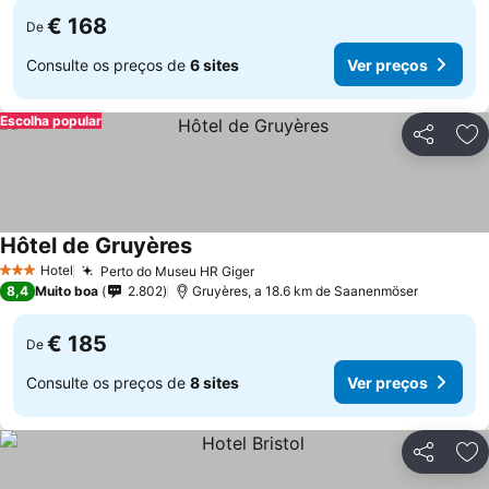
€ 168
De
Consulte os preços de
6 sites
Ver preços
Escolha popular
Partilhar
Ad
Hôtel de Gruyères
Hotel
Perto do Museu HR Giger
3 Estrelas
8,4
Muito boa
2.802
Gruyères, a 18.6 km de Saanenmöser
€ 185
De
Consulte os preços de
8 sites
Ver preços
Partilhar
Ad