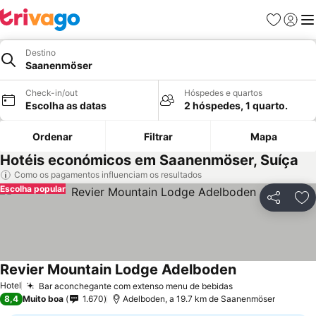
Favoritos
Iniciar
Me
Destino
Saanenmöser
Check-in/out
Hóspedes e quartos
Escolha as datas
2 hóspedes, 1 quarto.
Ordenar
Filtrar
Mapa
Hotéis económicos em Saanenmöser, Suíça
Como os pagamentos influenciam os resultados
Escolha popular
Partilhar
Ad
Revier Mountain Lodge Adelboden
Hotel
Bar aconchegante com extenso menu de bebidas
8,4
Muito boa
1.670
Adelboden, a 19.7 km de Saanenmöser