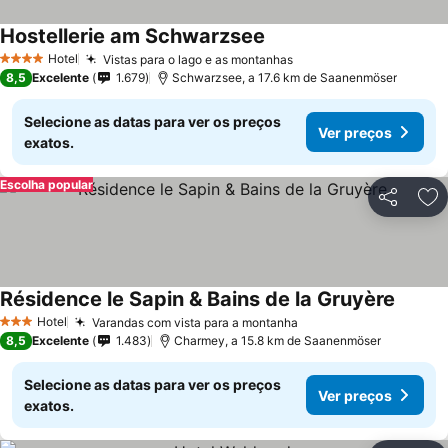
Hostellerie am Schwarzsee
Hotel
Vistas para o lago e as montanhas
4 Estrelas
8,5
Excelente
1.679
Schwarzsee, a 17.6 km de Saanenmöser
Selecione as datas para ver os preços
Ver preços
exatos.
Escolha popular
Partilhar
Ad
Résidence le Sapin & Bains de la Gruyère
Hotel
Varandas com vista para a montanha
3 Estrelas
8,5
Excelente
1.483
Charmey, a 15.8 km de Saanenmöser
Selecione as datas para ver os preços
Ver preços
exatos.