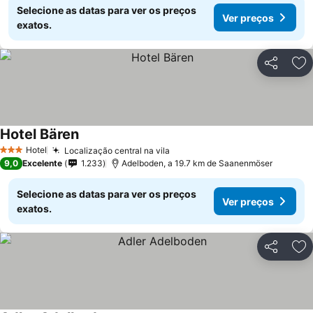
Selecione as datas para ver os preços
Ver preços
exatos.
Partilhar
Ad
Hotel Bären
Hotel
Localização central na vila
3 Estrelas
9,0
Excelente
1.233
Adelboden, a 19.7 km de Saanenmöser
Selecione as datas para ver os preços
Ver preços
exatos.
Partilhar
Ad