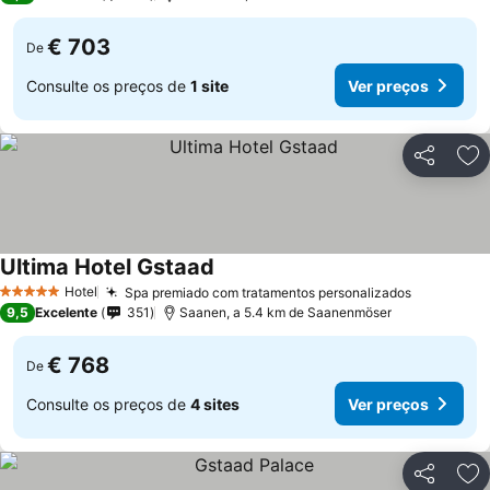
€ 703
De
Consulte os preços de
1 site
Ver preços
Partilhar
Ad
Ultima Hotel Gstaad
Hotel
Spa premiado com tratamentos personalizados
5 Estrelas
9,5
Excelente
351
Saanen, a 5.4 km de Saanenmöser
€ 768
De
Consulte os preços de
4 sites
Ver preços
Partilhar
Ad