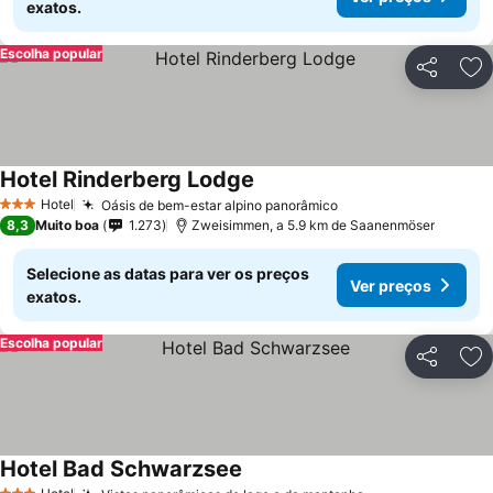
exatos.
Escolha popular
Partilhar
Ad
Hotel Rinderberg Lodge
Hotel
Oásis de bem-estar alpino panorâmico
3 Estrelas
8,3
Muito boa
1.273
Zweisimmen, a 5.9 km de Saanenmöser
Selecione as datas para ver os preços
Ver preços
exatos.
Escolha popular
Partilhar
Ad
Hotel Bad Schwarzsee