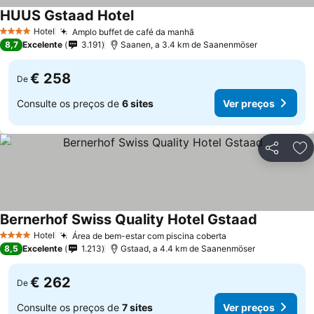
HUUS Gstaad Hotel
Hotel
Amplo buffet de café da manhã
4 Estrelas
8,7
Excelente
3.191
Saanen, a 3.4 km de Saanenmöser
€ 258
De
Consulte os preços de
6 sites
Ver preços
Partilhar
Ad
Bernerhof Swiss Quality Hotel Gstaad
Hotel
Área de bem-estar com piscina coberta
4 Estrelas
8,5
Excelente
1.213
Gstaad, a 4.4 km de Saanenmöser
€ 262
De
Consulte os preços de
7 sites
Ver preços