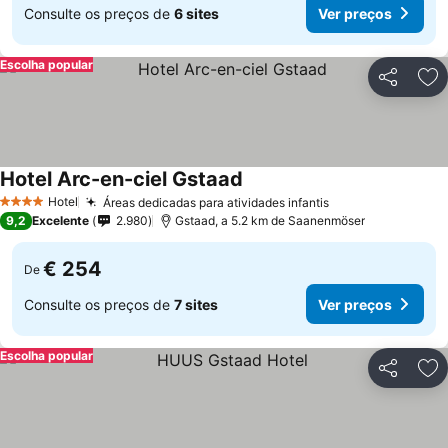
Consulte os preços de
6 sites
Ver preços
Escolha popular
Partilhar
Ad
Hotel Arc-en-ciel Gstaad
Hotel
Áreas dedicadas para atividades infantis
4 Estrelas
9,2
Excelente
2.980
Gstaad, a 5.2 km de Saanenmöser
€ 254
De
Consulte os preços de
7 sites
Ver preços
Escolha popular
Partilhar
Ad