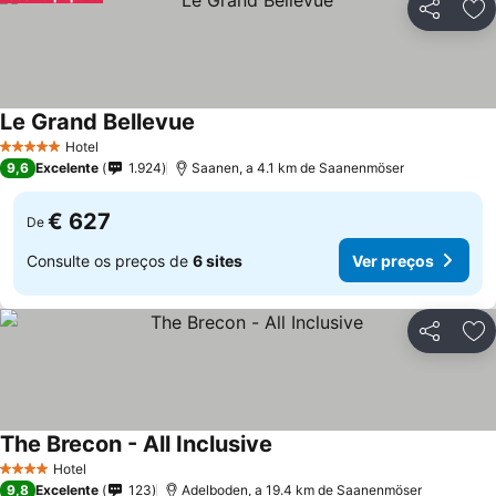
Partilhar
Ad
Le Grand Bellevue
Hotel
5 Estrelas
9,6
Excelente
1.924
Saanen, a 4.1 km de Saanenmöser
€ 627
De
Consulte os preços de
6 sites
Ver preços
Partilhar
Ad
The Brecon - All Inclusive
Hotel
4 Estrelas
9,8
Excelente
123
Adelboden, a 19.4 km de Saanenmöser