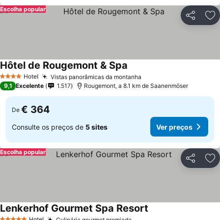
Escolha popular
Partilhar
Ad
Hôtel de Rougemont & Spa
Hotel
Vistas panorâmicas da montanha
4 Estrelas
9,1
Excelente
1.517
Rougemont, a 8.1 km de Saanenmöser
€ 364
De
Consulte os preços de
5 sites
Ver preços
Escolha popular
Partilhar
Ad
Lenkerhof Gourmet Spa Resort
Hotel
Culinária gourmet premiada