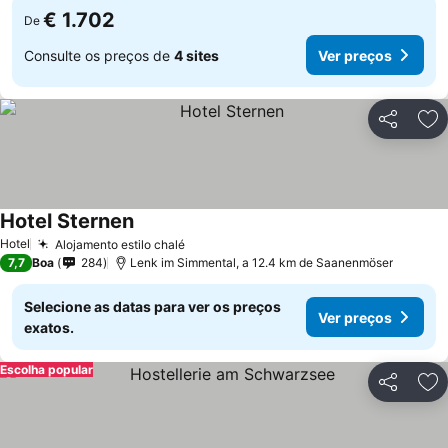
€ 1.702
De
Consulte os preços de
4 sites
Ver preços
Partilhar
Ad
Hotel Sternen
Hotel
Alojamento estilo chalé
7,7
Boa
284
Lenk im Simmental, a 12.4 km de Saanenmöser
Selecione as datas para ver os preços
Ver preços
exatos.
Escolha popular
Partilhar
Ad