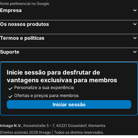
Posthotel Rössli
Park Gstaad
fonte preferencial no Google.
Empresa
Buffet de la Gare
Lenkerhof Gourmet Spa Resort
Parkhotel Bellevue Lenk
Pension Alpina
Os nossos produtos
Hotel-Restaurant zum Gade
Hotel Restaurant Bären
Termos e políticas
Studios Bellevue
Résidence le Sapin & Bains de la Gruyère
Hotel Bad Schwarzsee
Le Saint Georges
Suporte
Hotel Steinmattli
Hotel Bristol
The Cambrian
Hotel Viktoria Eden
Inicie sessão para desfrutar de
vantagens exclusivas para membros
Personalize a sua experiência
Ofertas e preços para membros
Iniciar sessão
trivago N.V.
, Kesselstraße 5 – 7, 40221 Düsseldorf, Alemanha
Direitos autorais 2026 trivago | Todos os direitos reservados.