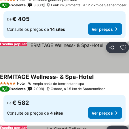
5 Estrelas
9,3
Excelente
3.833
Lenk im Simmental, a 12.2 km de Saanenmöser
€ 405
De
Consulte os preços de
14 sites
Ver preços
Escolha popular
Partilhar
Ad
ERMITAGE Wellness- & Spa-Hotel
Hotel
Amplo oásis de bem-estar e spa
5 Estrelas
9,3
Excelente
2.009
Gstaad, a 1.5 km de Saanenmöser
€ 582
De
Consulte os preços de
4 sites
Ver preços
Escolha popular