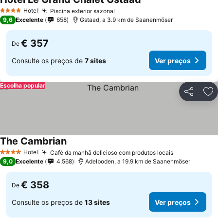
Hotel
Piscina exterior sazonal
4 Estrelas
9,6
Excelente
658
Gstaad, a 3.9 km de Saanenmöser
€ 357
De
Consulte os preços de
7 sites
Ver preços
Escolha popular
Partilhar
Ad
The Cambrian
Hotel
Café da manhã delicioso com produtos locais
4 Estrelas
9,0
Excelente
4.568
Adelboden, a 19.9 km de Saanenmöser
€ 358
De
Consulte os preços de
13 sites
Ver preços