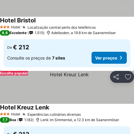
Hotel Bristol
Hotel
Localização central perto dos teleféricos
3 Estrelas
8,8
Excelente
1.515
Adelboden, a 19.8 km de Saanenmöser
€ 212
De
Consulte os preços de
7 sites
Ver preços
Escolha popular
Partilhar
Ad
Hotel Kreuz Lenk
Hotel
Experiências culinárias diversas
3 Estrelas
7,7
Boa
1.182
Lenk im Simmental, a 12.3 km de Saanenmöser