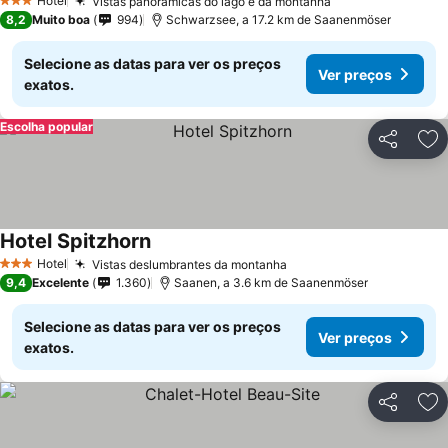
Hotel
Vistas panorâmicas do lago e da montanha
3 Estrelas
8,2
Muito boa
994
Schwarzsee, a 17.2 km de Saanenmöser
Selecione as datas para ver os preços
Ver preços
exatos.
Escolha popular
Partilhar
Ad
Hotel Spitzhorn
Hotel
Vistas deslumbrantes da montanha
3 Estrelas
9,4
Excelente
1.360
Saanen, a 3.6 km de Saanenmöser
Selecione as datas para ver os preços
Ver preços
exatos.
Partilhar
Ad