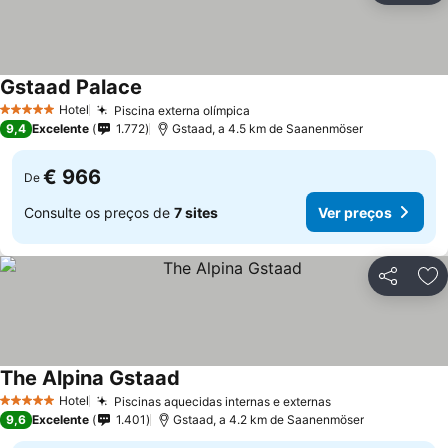
Gstaad Palace
Hotel
Piscina externa olímpica
5 Estrelas
9,4
Excelente
1.772
Gstaad, a 4.5 km de Saanenmöser
€ 966
De
Consulte os preços de
7 sites
Ver preços
Partilhar
Ad
The Alpina Gstaad
Hotel
Piscinas aquecidas internas e externas
5 Estrelas
9,6
Excelente
1.401
Gstaad, a 4.2 km de Saanenmöser