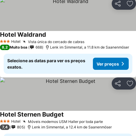
Partilhar
Ad
Hotel Waldrand
Hotel
Vista única do cercado de cabras
3 Estrelas
8,2
Muito boa
668
Lenk im Simmental, a 11.8 km de Saanenmöser
Selecione as datas para ver os preços
Ver preços
exatos.
Partilhar
Ad
Hotel Sternen Budget
Hotel
Móveis modernos USM Haller por toda parte
3 Estrelas
7,4
805
Lenk im Simmental, a 12.4 km de Saanenmöser