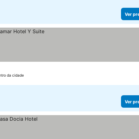
Ver pr
ntro da cidade
Ver pr