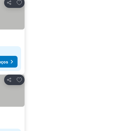
Adicionar aos favoritos
Partilhar
eços
Adicionar aos favoritos
Partilhar