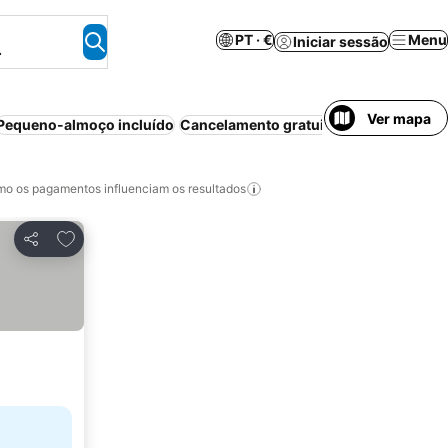
PT · €
Menu
Iniciar sessão
.
Ver mapa
Pequeno-almoço incluído
Cancelamento gratuito
Animais permi
o os pagamentos influenciam os resultados
Adicionar aos favoritos
Partilhar