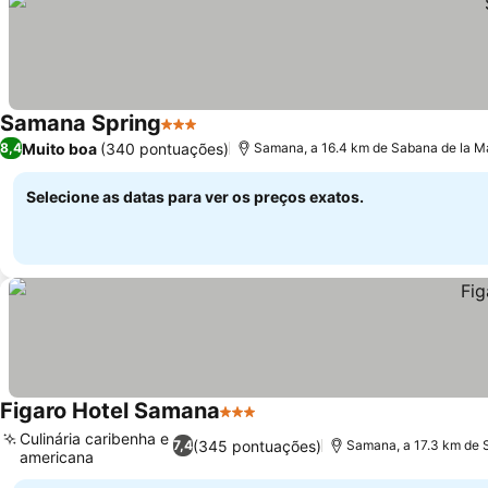
Samana Spring
3 Estrelas
Ver preços
Muito boa
(340 pontuações)
8,4
Samana, a 16.4 km de Sabana de la M
Selecione as datas para ver os preços exatos.
Figaro Hotel Samana
3 Estrelas
Ver preços
Culinária caribenha e
(345 pontuações)
7,4
Samana, a 17.3 km de 
americana
Ver preços