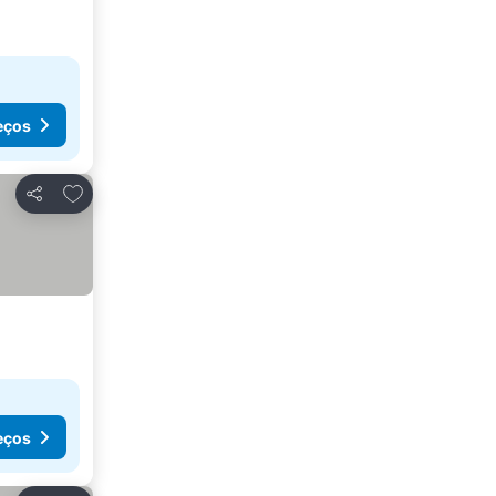
eços
Adicionar aos favoritos
Partilhar
eços