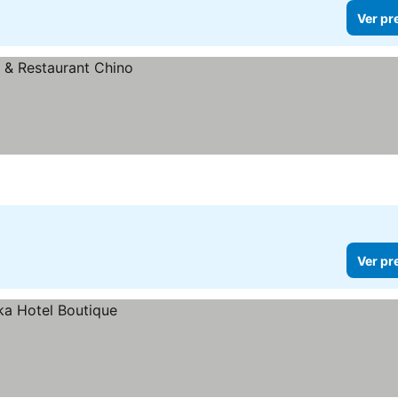
Ver pr
Ver pr