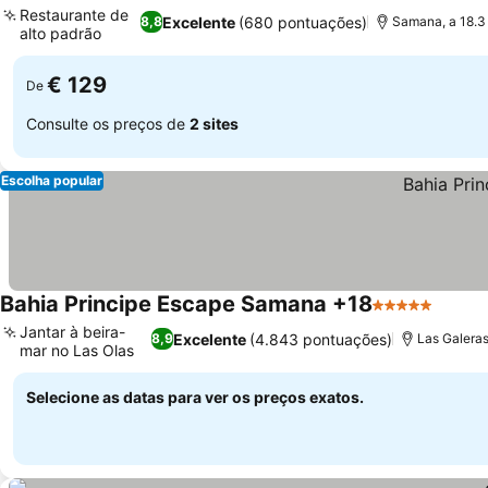
Restaurante de
Excelente
(680 pontuações)
8,8
Samana, a 18.3
alto padrão
Ver preços
€ 129
De
Consulte os preços de
2 sites
Escolha popular
Bahia Principe Escape Samana +18
5 Estrelas
Ver p
Jantar à beira-
Excelente
(4.843 pontuações)
8,9
Las Galeras
mar no Las Olas
Ver preços
Selecione as datas para ver os preços exatos.