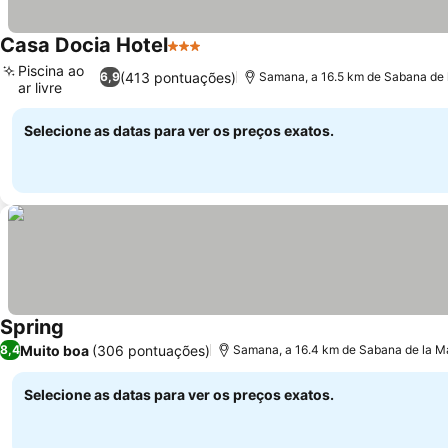
Casa Docia Hotel
3 Estrelas
Ver preços
Piscina ao
(413 pontuações)
6,9
Samana, a 16.5 km de Sabana de 
ar livre
Ver preços
Selecione as datas para ver os preços exatos.
Spring
Ver preços
Muito boa
(306 pontuações)
8,4
Samana, a 16.4 km de Sabana de la M
Selecione as datas para ver os preços exatos.