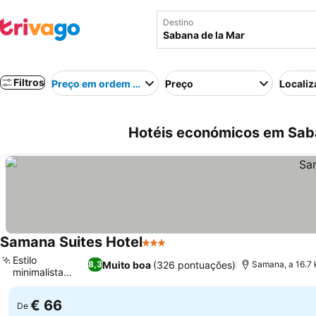
Destino
Filtros
Preço em ordem crescente
Preço
Localiz
Hotéis económicos em Saba
Samana Suites Hotel
3 Estrelas
Ver preços
Estilo
Muito boa
(326 pontuações)
8,3
Samana, a 16.7 
minimalista
Ver preços
moderno
€ 66
De