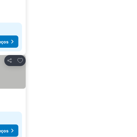
eços
Adicionar aos favoritos
Partilhar
eços