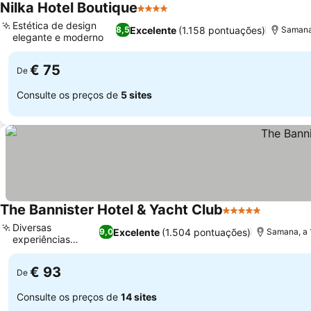
Nilka Hotel Boutique
4 Estrelas
Ver preços
Estética de design
Excelente
(1.158 pontuações)
8,5
Samana,
elegante e moderno
Ver preços
€ 75
De
Consulte os preços de
5 sites
The Bannister Hotel & Yacht Club
5 Estrelas
Ver preç
Diversas
Excelente
(1.504 pontuações)
9,0
Samana, a 
experiências
Ver preços
culinárias
€ 93
De
Consulte os preços de
14 sites