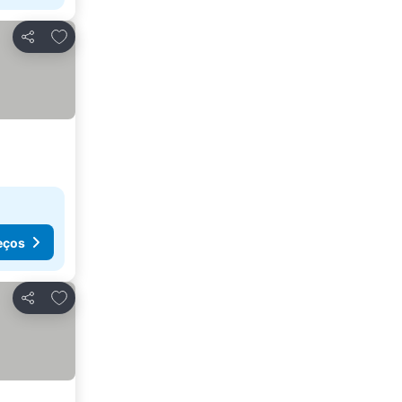
Adicionar aos favoritos
Partilhar
eços
Adicionar aos favoritos
Partilhar