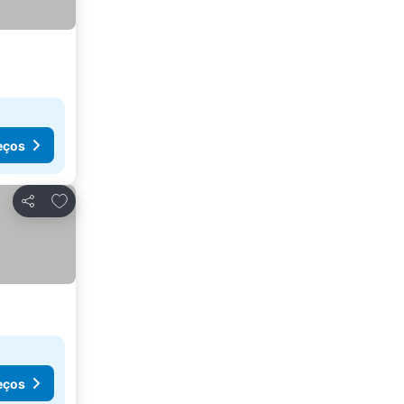
eços
Adicionar aos favoritos
Partilhar
eços