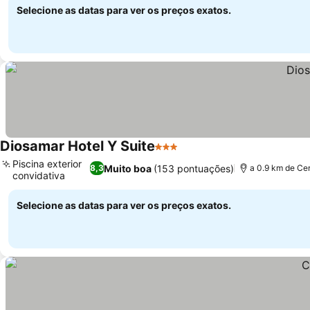
Selecione as datas para ver os preços exatos.
Diosamar Hotel Y Suite
3 Estrelas
Ver preços
Piscina exterior
Muito boa
(153 pontuações)
8,3
a 0.9 km de Ce
convidativa
Ver preços
Selecione as datas para ver os preços exatos.