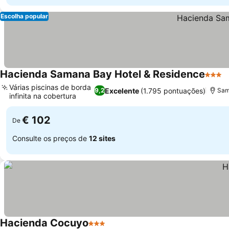
Escolha popular
Hacienda Samana Bay Hotel & Residence
3 Estr
V
Várias piscinas de borda
Excelente
(1.795 pontuações)
9,2
Sam
infinita na cobertura
Ver preços
€ 102
De
Consulte os preços de
12 sites
Hacienda Cocuyo
3 Estrelas
Ver preços