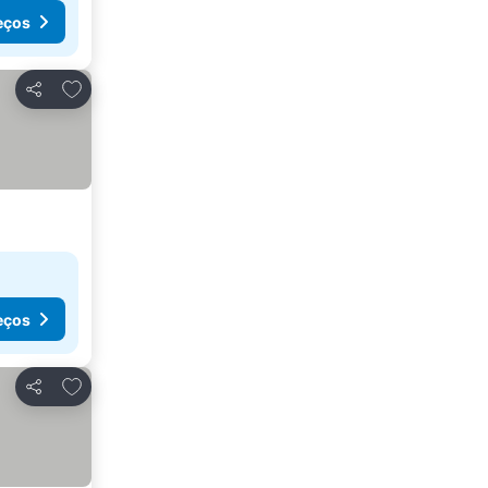
eços
Adicionar aos favoritos
Partilhar
eços
Adicionar aos favoritos
Partilhar