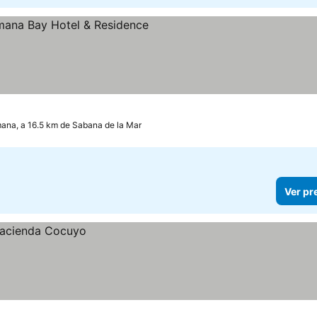
elas
er preços
ana, a 16.5 km de Sabana de la Mar
Ver pr