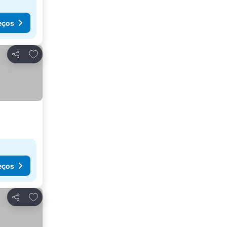
eços
Adicionar aos favoritos
Partilhar
eços
Adicionar aos favoritos
Partilhar