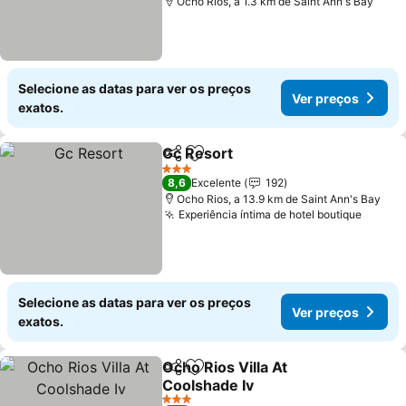
Ocho Rios, a 1.3 km de Saint Ann's Bay
Selecione as datas para ver os preços
Ver preços
exatos.
Gc Resort
Partilhar
Adicionar aos favoritos
3 Estrelas
8,6
Excelente
192
Ocho Rios, a 13.9 km de Saint Ann's Bay
Experiência íntima de hotel boutique
Selecione as datas para ver os preços
Ver preços
exatos.
Ocho Rios Villa At
Partilhar
Adicionar aos favoritos
Coolshade Iv
3 Estrelas