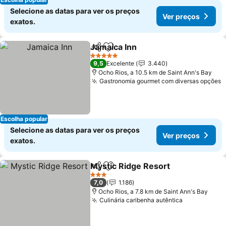
Selecione as datas para ver os preços
Ver preços
exatos.
Jamaica Inn
Partilhar
Adicionar aos favoritos
5 Estrelas
9,5
Excelente
3.440
Ocho Rios, a 10.5 km de Saint Ann's Bay
Gastronomia gourmet com diversas opções
Escolha popular
Selecione as datas para ver os preços
Ver preços
exatos.
Mystic Ridge Resort
Partilhar
Adicionar aos favoritos
3 Estrelas
7,0
1.186
Ocho Rios, a 7.8 km de Saint Ann's Bay
Culinária caribenha autêntica