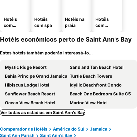
Hotéis
Hotéis
Hotéis na
Hotéis
com
com spa
praia
com
piscinas
estaciona
mento
Hotéis económicos perto de Saint Ann's Bay
Estes hotéis também poderão interessá-lo...
Mystic Ridge Resort
Sand and Tan Beach Hotel
Bahia Principe Grand Jamaica
Turtle Beach Towers
Hibiscus Lodge Hotel
Idyllic Beachfront Condo
Sunflower Beach Resort
Beach One Bedroom Suite C5
Ocean View Beach Hotel
Marine View Hotel
Silver Seas Hotel
Jamaica Inn
Ver todas as estadias em Saint Ann's Bay
Ocho Rios Villa At Coolshade Xi
Decameron Club Caribbean, Ramada All Inclusive Resort
Comparador de Hotéis
América do Sul
Jamaica
Jewel Runaway Bay Beach Resort & Waterpark
Saint Ann Parish
Saint Ann's Bay