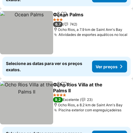
Ocean Palms
Partilhar
Adicionar aos favoritos
3 Estrelas
6,7
742
Ocho Rios, a 7.9 km de Saint Ann's Bay
Atividades de esportes aquáticos no local
Selecione as datas para ver os preços
Ver preços
exatos.
Ocho Rios Villa at the
Partilhar
Adicionar aos favoritos
Palms II
4 Estrelas
9,2
Excelente
23
Ocho Rios, a 8.2 km de Saint Ann's Bay
Piscina exterior com espreguiçadeiras