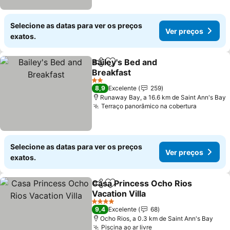
Selecione as datas para ver os preços
Ver preços
exatos.
Bailey's Bed and
Partilhar
Adicionar aos favoritos
Breakfast
2 Estrelas
8,9
Excelente
259
Runaway Bay, a 16.6 km de Saint Ann's Bay
Terraço panorâmico na cobertura
Selecione as datas para ver os preços
Ver preços
exatos.
Casa Princess Ocho Rios
Partilhar
Adicionar aos favoritos
Vacation Villa
4 Estrelas
9,4
Excelente
68
Ocho Rios, a 0.3 km de Saint Ann's Bay
Piscina ao ar livre