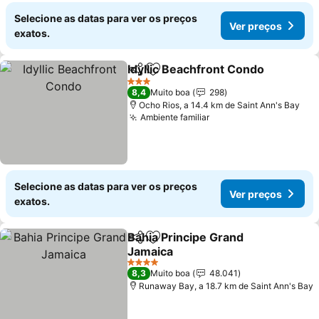
Selecione as datas para ver os preços
Ver preços
exatos.
Idyllic Beachfront Condo
Partilhar
Adicionar aos favoritos
3 Estrelas
8,4
Muito boa
298
Ocho Rios, a 14.4 km de Saint Ann's Bay
Ambiente familiar
Selecione as datas para ver os preços
Ver preços
exatos.
Bahia Principe Grand
Partilhar
Adicionar aos favoritos
Jamaica
4 Estrelas
8,3
Muito boa
48.041
Runaway Bay, a 18.7 km de Saint Ann's Bay