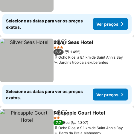
Selecione as datas para ver os preços
Ver preços
exatos.
Silver Seas Hotel
Partilhar
Adicionar aos favoritos
3 Estrelas
6,2
1.455
Ocho Rios, a 8.1 km de Saint Ann's Bay
Jardins tropicais exuberantes
Selecione as datas para ver os preços
Ver preços
exatos.
Pineapple Court Hotel
Partilhar
Adicionar aos favoritos
2 Estrelas
7,7
Boa
1.307
Ocho Rios, a 9.1 km de Saint Ann's Bay
Perto da Praia Mahogany