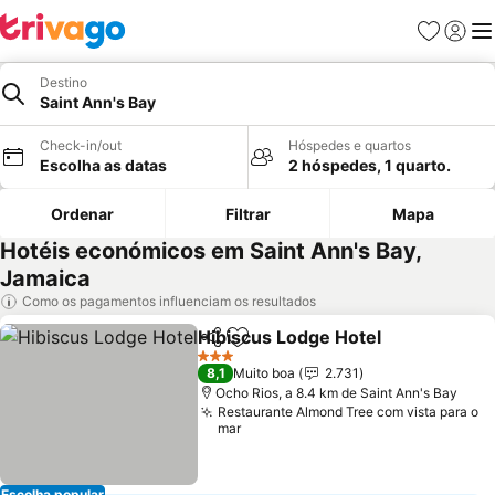
Favoritos
Iniciar
Me
Destino
Saint Ann's Bay
Check-in/out
Hóspedes e quartos
Escolha as datas
2 hóspedes, 1 quarto.
Ordenar
Filtrar
Mapa
Hotéis económicos em Saint Ann's Bay,
Jamaica
Como os pagamentos influenciam os resultados
Hibiscus Lodge Hotel
Partilhar
Adicionar aos favoritos
3 Estrelas
8,1
Muito boa
2.731
Ocho Rios, a 8.4 km de Saint Ann's Bay
Restaurante Almond Tree com vista para o
mar
Escolha popular