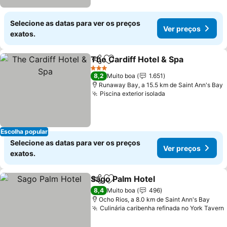
Selecione as datas para ver os preços
Ver preços
exatos.
The Cardiff Hotel & Spa
Partilhar
Adicionar aos favoritos
3 Estrelas
8,2
Muito boa
1.651
Runaway Bay, a 15.5 km de Saint Ann's Bay
Piscina exterior isolada
Escolha popular
Selecione as datas para ver os preços
Ver preços
exatos.
Sago Palm Hotel
Partilhar
Adicionar aos favoritos
8,4
Muito boa
496
Ocho Rios, a 8.0 km de Saint Ann's Bay
Culinária caribenha refinada no York Tavern