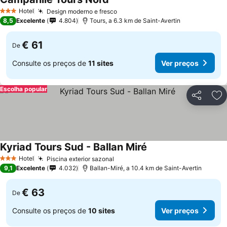
Ver preços
Hotel
Design moderno e fresco
Ver preços
3 Estrelas
8,5
Excelente
4.804
Tours, a 6.3 km de Saint-Avertin
€ 61
De
Consulte os preços de
11 sites
Ver preços
Escolha popular
Partilhar
Ad
Kyriad Tours Sud - Ballan Miré
Ver preços
Hotel
Piscina exterior sazonal
Ver preços
3 Estrelas
9,1
Excelente
4.032
Ballan-Miré, a 10.4 km de Saint-Avertin
€ 63
De
Consulte os preços de
10 sites
Ver preços