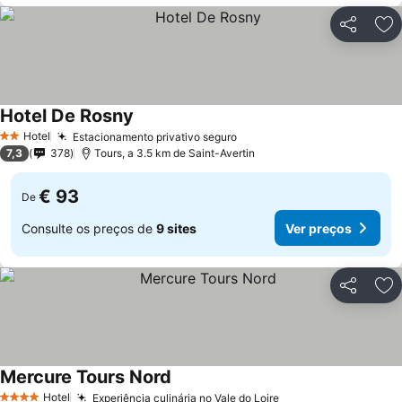
Partilhar
Ad
Hotel De Rosny
Ver preços
Hotel
Estacionamento privativo seguro
Ver preços
2 Estrelas
7,3
378
Tours, a 3.5 km de Saint-Avertin
€ 93
De
Consulte os preços de
9 sites
Ver preços
Partilhar
Ad
Mercure Tours Nord
Ver preços
Hotel
Experiência culinária no Vale do Loire
Ver preços