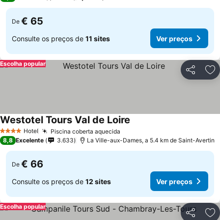
€ 65
De
Consulte os preços de
11 sites
Ver preços
Escolha popular
Partilhar
Ad
Westotel Tours Val de Loire
Ver preços
Hotel
Piscina coberta aquecida
Ver preços
4 Estrelas
8,8
Excelente
3.633
La Ville-aux-Dames, a 5.4 km de Saint-Avertin
€ 66
De
Consulte os preços de
12 sites
Ver preços
Escolha popular
Partilhar
Ad