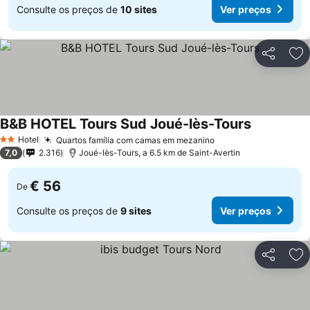
Consulte os preços de
10 sites
Ver preços
Partilhar
Ad
B&B HOTEL Tours Sud Joué-lès-Tours
Ver preços
Hotel
Quartos família com camas em mezanino
Ver preços
2 Estrelas
7,0
2.316
Joué-lès-Tours, a 6.5 km de Saint-Avertin
€ 56
De
Consulte os preços de
9 sites
Ver preços
Partilhar
Ad