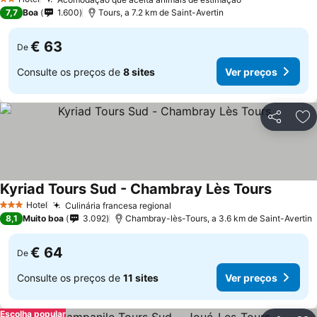
Ver preços
2 Estrelas
7,7
Boa
1.600
Tours, a 7.2 km de Saint-Avertin
€ 63
De
Consulte os preços de
8 sites
Ver preços
Partilhar
Ad
Kyriad Tours Sud - Chambray Lès Tours
Ver pre
Hotel
Culinária francesa regional
Ver preços
3 Estrelas
8,1
Muito boa
3.092
Chambray-lès-Tours, a 3.6 km de Saint-Avertin
€ 64
De
Consulte os preços de
11 sites
Ver preços
Escolha popular