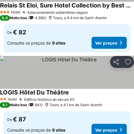
Relais St Eloi, Sure Hotel Collection by Best Western
Ver preços
Hotel
Estacionamento subterrâneo seguro
Ver preços
3 Estrelas
8,0
Muito boa
4.590
Tours, a 4.4 km de Saint-Avertin
€ 82
De
Consulte os preços de
9 sites
Ver preços
Partilhar
Ad
LOGIS Hôtel Du Théâtre
Ver preços
Hotel
Edifício histórico do século XV
Ver preços
2 Estrelas
8,1
Muito boa
841
Tours, a 4.1 km de Saint-Avertin
€ 87
De
Consulte os preços de
9 sites
Ver preços