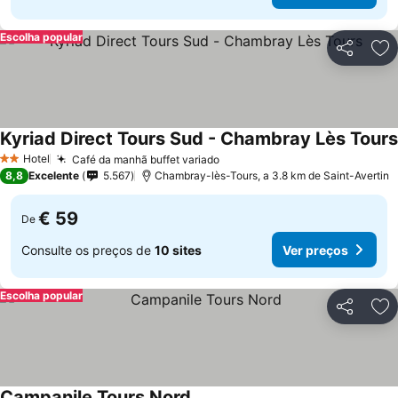
Escolha popular
Partilhar
Ad
Kyriad Direct Tours Sud - Chambray Lès Tours
Hotel
Café da manhã buffet variado
Ver preços
2 Estrelas
8,8
Excelente
5.567
Chambray-lès-Tours, a 3.8 km de Saint-Avertin
€ 59
De
Consulte os preços de
10 sites
Ver preços
Escolha popular
Partilhar
Ad
Campanile Tours Nord