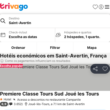
Favoritos
Iniciar
Me
Destino
Saint-Avertin
Check-in/out
Hóspedes e quartos
Escolha as datas
2 hóspedes, 1 quarto.
Ordenar
Filtrar
Mapa
Hotéis económicos em Saint-Avertin, França
Como os pagamentos influenciam os resultados
Escolha popular
Partilhar
Ad
Premiere Classe Tours Sud Joué les Tours
Ver p
Hotel
Acesso a descontos no restaurante Campanile
Ver preços
1 Estrelas
6,9
3.652
Joué-lès-Tours, a 7.1 km de Saint-Avertin