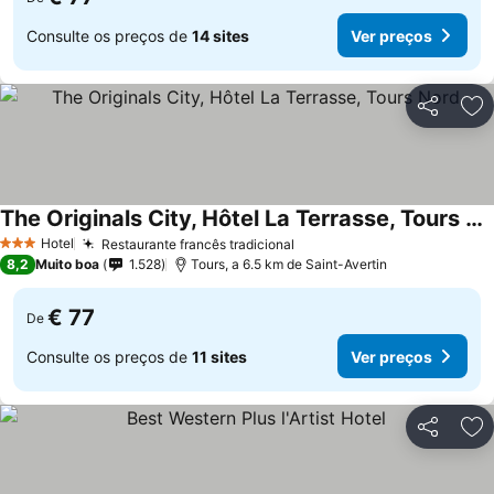
Consulte os preços de
14 sites
Ver preços
Partilhar
Ad
The Originals City, Hôtel La Terrasse, Tours Nord
Ver preços
Hotel
Restaurante francês tradicional
Ver preços
3 Estrelas
8,2
Muito boa
1.528
Tours, a 6.5 km de Saint-Avertin
€ 77
De
Consulte os preços de
11 sites
Ver preços
Partilhar
Ad