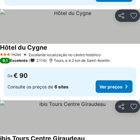
Partilhar
Ad
Hôtel du Cygne
Ver preços
Hotel
Excelente localização no centro histórico
Ver preços
3 Estrelas
9,1
Excelente
2.114
Tours, a 4.2 km de Saint-Avertin
€ 90
De
Consulte os preços de
6 sites
Ver preços
Partilhar
Ad
ibis Tours Centre Giraudeau