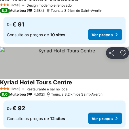
Ver preços
Hotel
Design moderno e renovado
Ver preços
3 Estrelas
8,2
Muito boa
2.684
Tours, a 3.9 km de Saint-Avertin
€ 91
De
Consulte os preços de
10 sites
Ver preços
Partilhar
Ad
Kyriad Hotel Tours Centre
Ver preços
Hotel
Restaurante e bar no local
Ver preços
3 Estrelas
8,0
Muito boa
4.502
Tours, a 3.2 km de Saint-Avertin
€ 92
De
Consulte os preços de
12 sites
Ver preços