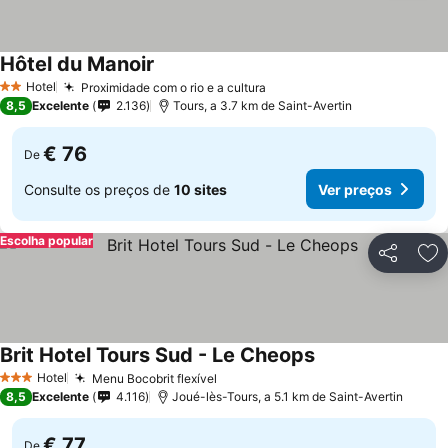
Hôtel du Manoir
Ver preços
Hotel
Proximidade com o rio e a cultura
Ver preços
2 Estrelas
8,5
Excelente
2.136
Tours, a 3.7 km de Saint-Avertin
€ 76
De
Consulte os preços de
10 sites
Ver preços
Escolha popular
Partilhar
Ad
Brit Hotel Tours Sud - Le Cheops
Ver preços
Hotel
Menu Bocobrit flexível
Ver preços
3 Estrelas
8,5
Excelente
4.116
Joué-lès-Tours, a 5.1 km de Saint-Avertin
€ 77
De