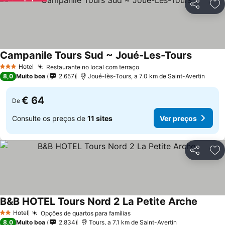
Partilhar
Ad
Campanile Tours Sud ~ Joué-Les-Tours
Ver preç
Hotel
Restaurante no local com terraço
Ver preços
3 Estrelas
8,0
Muito boa
2.657
Joué-lès-Tours, a 7.0 km de Saint-Avertin
€ 64
De
Consulte os preços de
11 sites
Ver preços
Partilhar
Ad
B&B HOTEL Tours Nord 2 La Petite Arche
Ver pr
Hotel
Opções de quartos para famílias
Ver preços
2 Estrelas
8,0
Muito boa
2.834
Tours, a 7.1 km de Saint-Avertin