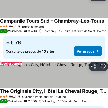
Campanile Tours Sud - Chambray-Les-Tours
Ve
Hotel
Buffet à vontade
Ver preços
3 Estrelas
8,2
Muito boa
3.416
Chambray-lès-Tours, a 3.6 km de Saint-Avertin
€ 76
De
Consulte os preços de
10 sites
Ver preços
Escolha popular
Partilhar
Ad
The Originals City, Hôtel Le Cheval Rouge, Tours Ouest
Ver preços
Hotel
Culinária tradicional da Touraine
Ver preços
3 Estrelas
8,0
Muito boa
2.096
Villandry, a 16.5 km de Saint-Avertin