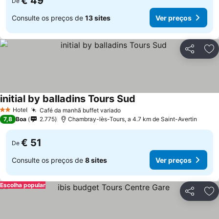
€ 49
De
Consulte os preços de
13 sites
Ver preços
Partilhar
Ad
initial by balladins Tours Sud
Ver preços
Hotel
Café da manhã buffet variado
Ver preços
2 Estrelas
7,8
Boa
2.775
Chambray-lès-Tours, a 4.7 km de Saint-Avertin
€ 51
De
Consulte os preços de
8 sites
Ver preços
Escolha popular
Partilhar
Ad