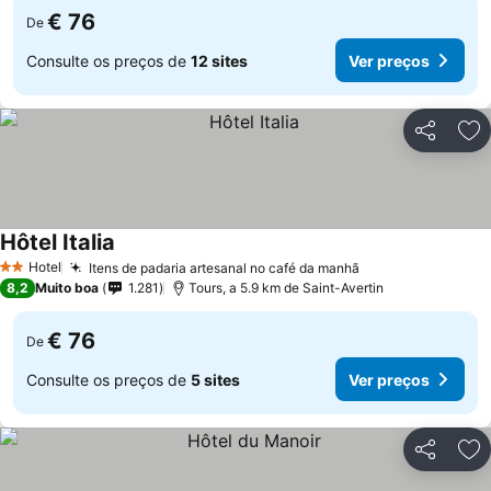
€ 76
De
Consulte os preços de
12 sites
Ver preços
Partilhar
Ad
Hôtel Italia
Ver preços
Hotel
Itens de padaria artesanal no café da manhã
Ver preços
2 Estrelas
8,2
Muito boa
1.281
Tours, a 5.9 km de Saint-Avertin
€ 76
De
Consulte os preços de
5 sites
Ver preços
Partilhar
Ad