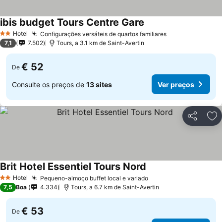
ibis budget Tours Centre Gare
Ver preços
Hotel
Configurações versáteis de quartos familiares
Ver preços
2 Estrelas
7,1
7.502
Tours, a 3.1 km de Saint-Avertin
€ 52
De
Consulte os preços de
13 sites
Ver preços
Partilhar
Ad
Brit Hotel Essentiel Tours Nord
Ver preços
Hotel
Pequeno-almoço buffet local e variado
Ver preços
2 Estrelas
7,5
Boa
4.334
Tours, a 6.7 km de Saint-Avertin
€ 53
De