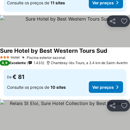
Consulte os preços de
11 sites
Ver preços
Partilhar
Ad
Sure Hotel by Best Western Tours Sud
Ver preço
Hotel
Piscina exterior sazonal
Ver preços
3 Estrelas
8,9
Excelente
1.433
Chambray-lès-Tours, a 3.4 km de Saint-Avertin
€ 81
De
Consulte os preços de
10 sites
Ver preços
Partilhar
Ad