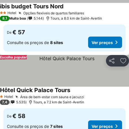
ibis budget Tours Nord
Ver preços
Hotel
Opções flexíveis de quartos familiares
Ver preços
2 Estrelas
8,1
Muito boa
5.144
Tours, a 8.0 km de Saint-Avertin
€ 57
De
Consulte os preços de
8 sites
Ver preços
Escolha popular
Partilhar
Ad
Hôtel Quick Palace Tours
Ver preços
Hotel
Área de bem-estar com sauna e jacuzzi
Ver preços
1 Estrelas
7,4
5.535
Tours, a 7.2 km de Saint-Avertin
€ 58
De
Consulte os preços de
7 sites
Ver preços