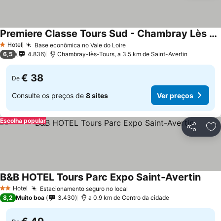
Premiere Classe Tours Sud - Chambray Lès Tours
Ver preços
Hotel
Base econômica no Vale do Loire
Ver preços
1 Estrelas
6,5
4.836
Chambray-lès-Tours, a 3.5 km de Saint-Avertin
€ 38
De
Consulte os preços de
8 sites
Ver preços
Escolha popular
Partilhar
Ad
B&B HOTEL Tours Parc Expo Saint-Avertin
Ver p
Hotel
Estacionamento seguro no local
Ver preços
2 Estrelas
8,2
Muito boa
3.430
a 0.9 km de Centro da cidade