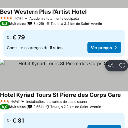
Best Western Plus l'Artist Hotel
Ver preços
Hotel
Academia totalmente equipada
Ver preços
4 Estrelas
8,3
Muito boa
3.425
Tours, a 3.4 km de Saint-Avertin
€ 79
De
Consulte os preços de
8 sites
Ver preços
Partilhar
Ad
Hotel Kyriad Tours St Pierre des Corps Gare
Ver
Hotel
Instalações relaxantes de spa e sauna
Ver preços
3 Estrelas
8,0
Muito boa
2.654
Tours, a 2.2 km de Saint-Avertin
€ 81
De