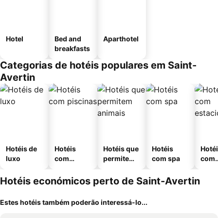
Hotel
Bed and
Aparthotel
breakfasts
Categorias de hotéis populares em Saint-
Avertin
Hotéis de
Hotéis
Hotéis que
Hotéis
Hoté
luxo
com
permitem
com spa
com
piscinas
animais
esta
ment
Hotéis económicos perto de Saint-Avertin
Estes hotéis também poderão interessá-lo...