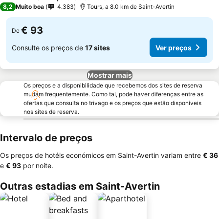
4 Estrelas
8,2
Muito boa
4.383
Tours, a 8.0 km de Saint-Avertin
€ 93
De
Consulte os preços de
17 sites
Ver preços
Mostrar mais
Os preços e a disponibilidade que recebemos dos sites de reserva
mudam frequentemente. Como tal, pode haver diferenças entre as
ofertas que consulta no trivago e os preços que estão disponíveis
nos sites de reserva.
Intervalo de preços
Os preços de hotéis económicos em Saint-Avertin variam entre
‎€ 36
e
‎€ 93
por noite.
Outras estadias em Saint-Avertin