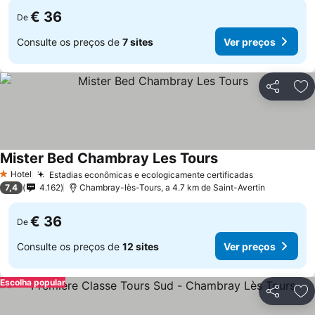
€ 36
De
Consulte os preços de
7 sites
Ver preços
Partilhar
Ad
Mister Bed Chambray Les Tours
Ver preços
Hotel
Estadias econômicas e ecologicamente certificadas
Ver preços
1 Estrelas
7,4
4.162
Chambray-lès-Tours, a 4.7 km de Saint-Avertin
€ 36
De
Consulte os preços de
12 sites
Ver preços
Escolha popular
Partilhar
Ad