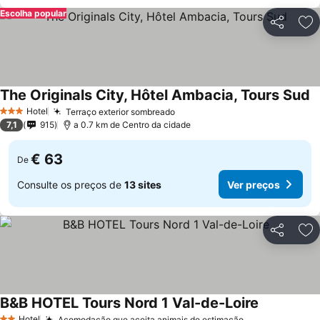
Escolha popular
Partilhar
Ad
The Originals City, Hôtel Ambacia, Tours Sud
V
Hotel
Terraço exterior sombreado
Ver preços
3 Estrelas
7,1
915
a 0.7 km de Centro da cidade
€ 63
De
Consulte os preços de
13 sites
Ver preços
Partilhar
Ad
B&B HOTEL Tours Nord 1 Val-de-Loire
Ver preços
Hotel
Acomodação que aceita animais de estimação