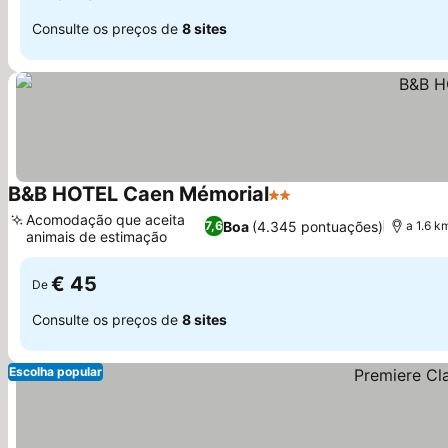
Consulte os preços de
8 sites
B&B HOTEL Caen Mémorial
2 Estrelas
Acomodação que aceita
Boa
(4.345 pontuações)
7,6
a 1.6 k
animais de estimação
€ 45
De
Consulte os preços de
8 sites
Escolha popular