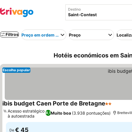
Destino
Filtros
Preço em ordem crescente
Preço
Localiz
Hotéis económicos em Sain
Escolha popular
ibis budget Caen Porte de Bretagne
2 Estrelas
Acesso estratégico
Muito boa
(3.938 pontuações)
8,1
Brettevi
à autoestrada
€ 45
De