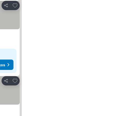
Adicionar aos favoritos
Partilhar
ços
Adicionar aos favoritos
Partilhar