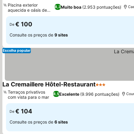
4 Estrelas
Piscina exterior
Muito boa
(2.953 pontuações)
8,3
Cae
aquecida e oásis de
jardim
€ 100
De
Consulte os preços de
9 sites
Escolha popular
La Cremaillere Hôtel-Restaurant
3 Estrelas
Terraços privativos
Excelente
(9.996 pontuações)
8,5
Cour
com vista para o mar
€ 104
De
Consulte os preços de
6 sites