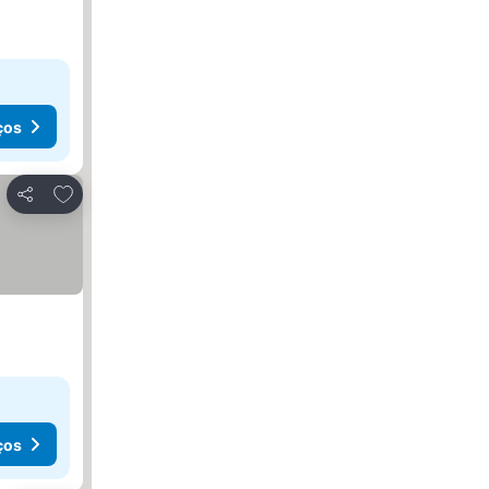
ços
Adicionar aos favoritos
Partilhar
ços