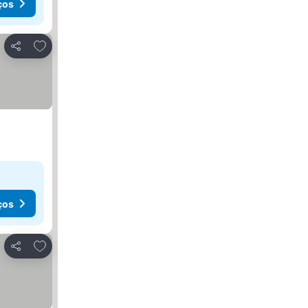
ços
Adicionar aos favoritos
Partilhar
ços
Adicionar aos favoritos
Partilhar