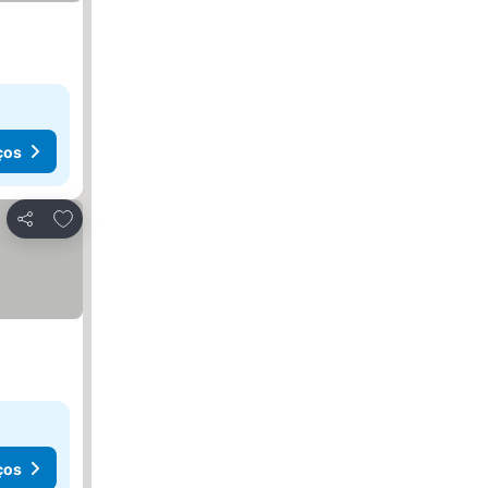
ços
Adicionar aos favoritos
Partilhar
ços