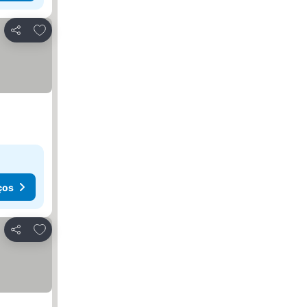
Adicionar aos favoritos
Partilhar
ços
Adicionar aos favoritos
Partilhar