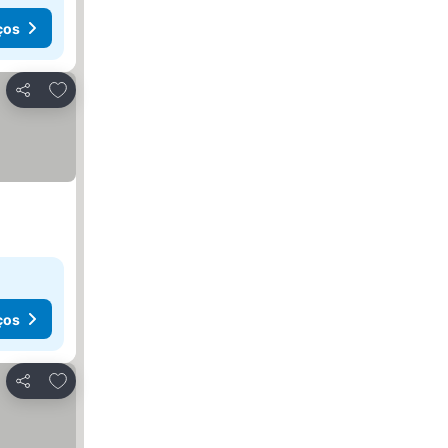
ços
Adicionar aos favoritos
Partilhar
ços
Adicionar aos favoritos
Partilhar