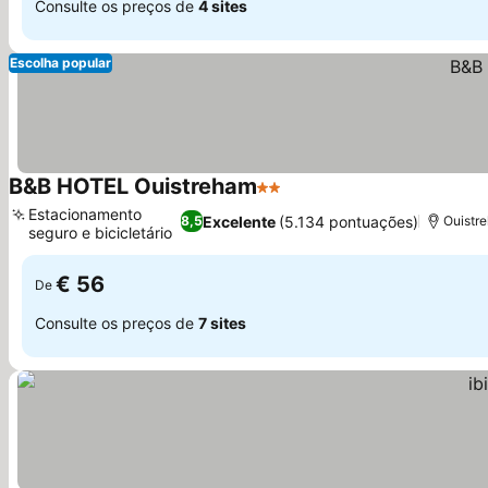
Consulte os preços de
4 sites
Escolha popular
B&B HOTEL Ouistreham
2 Estrelas
Estacionamento
Excelente
(5.134 pontuações)
8,5
Ouistre
seguro e bicicletário
€ 56
De
Consulte os preços de
7 sites