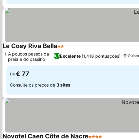
Le Cosy Riva Bella
2 Estrelas
A poucos passos da
Excelente
(1.418 pontuações)
8,5
Ouistr
praia e do cassino
€ 77
De
Consulte os preços de
3 sites
Novotel Caen Côte de Nacre