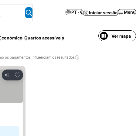
PT · €
Menu
Iniciar sessão
.
Ver mapa
Económico
Quartos acessíveis
o os pagamentos influenciam os resultados
Adicionar aos favoritos
Partilhar