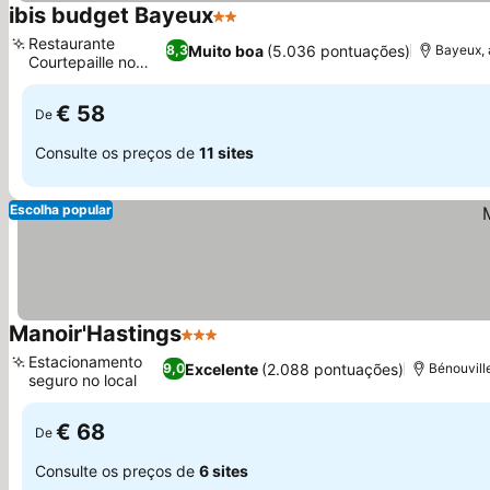
ibis budget Bayeux
2 Estrelas
Restaurante
Muito boa
(5.036 pontuações)
8,3
Bayeux, 
Courtepaille no
local
€ 58
De
Consulte os preços de
11 sites
Escolha popular
Manoir'Hastings
3 Estrelas
Estacionamento
Excelente
(2.088 pontuações)
9,0
Bénouvill
seguro no local
€ 68
De
Consulte os preços de
6 sites