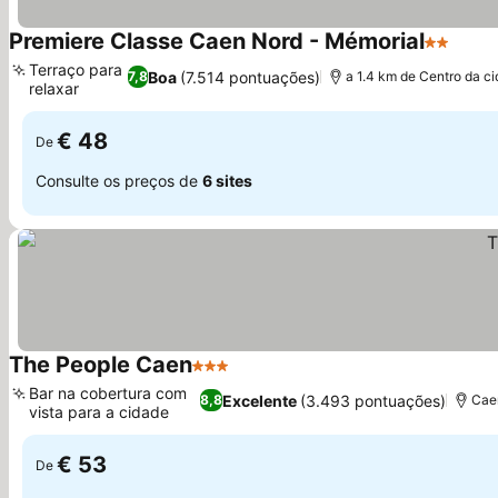
Premiere Classe Caen Nord - Mémorial
2 Estrel
Terraço para
Boa
(7.514 pontuações)
7,8
a 1.4 km de Centro da c
relaxar
€ 48
De
Consulte os preços de
6 sites
The People Caen
3 Estrelas
Bar na cobertura com
Excelente
(3.493 pontuações)
8,8
Caen
vista para a cidade
€ 53
De