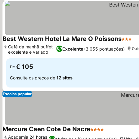
Best Western Hotel La Mare O Poissons
3 Estre
Café da manhã buffet
Excelente
(3.055 pontuações)
8,7
Oui
excelente e variado
€ 105
De
Consulte os preços de
12 sites
Escolha popular
Mercure Caen Cote De Nacre
4 Estrelas
Academia 24 horas
8,3
Hérouvil