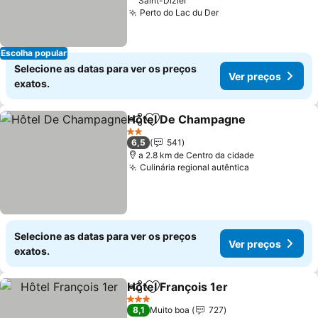
Saint-Dizier
Perto do Lac du Der
Escolha popular
Selecione as datas para ver os preços
Ver preços
exatos.
Hôtel De Champagne
Partilhar
Adicionar aos favoritos
2 Estrelas
6,5
541
a 2.8 km de Centro da cidade
Culinária regional autêntica
Selecione as datas para ver os preços
Ver preços
exatos.
Hôtel François 1er
Partilhar
Adicionar aos favoritos
3 Estrelas
8,1
Muito boa
727