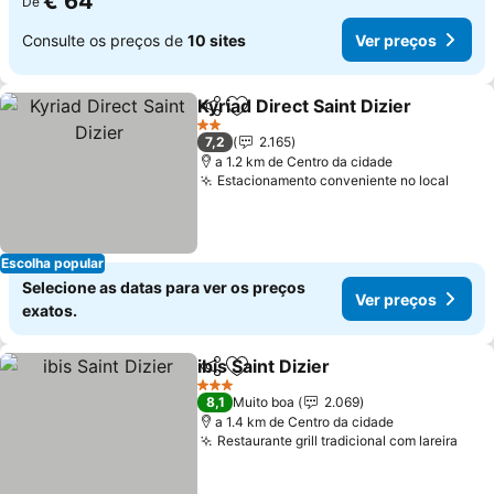
€ 64
De
Consulte os preços de
10 sites
Ver preços
Kyriad Direct Saint Dizier
Partilhar
Adicionar aos favoritos
2 Estrelas
7,2
2.165
a 1.2 km de Centro da cidade
Estacionamento conveniente no local
Escolha popular
Selecione as datas para ver os preços
Ver preços
exatos.
ibis Saint Dizier
Partilhar
Adicionar aos favoritos
3 Estrelas
8,1
Muito boa
2.069
a 1.4 km de Centro da cidade
Restaurante grill tradicional com lareira