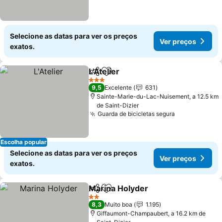
Selecione as datas para ver os preços
Ver preços
exatos.
L'Atelier
Partilhar
Adicionar aos favoritos
3 Estrelas
9,5
Excelente
631
Sainte-Marie-du-Lac-Nuisement, a 12.5 km
de Saint-Dizier
Guarda de bicicletas segura
Escolha popular
Selecione as datas para ver os preços
Ver preços
exatos.
Marina Holyder
Partilhar
Adicionar aos favoritos
2 Estrelas
8,3
Muito boa
1.195
Giffaumont-Champaubert, a 16.2 km de