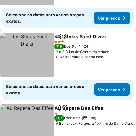
Selecione as datas para ver os preços
Ver preços
exatos.
ibis Styles Saint Dizier
Partilhar
Adicionar aos favoritos
3 Estrelas
7,9
Boa
1.424
a 0.3 km de Centro da cidade
Restaurante e bar no local
Selecione as datas para ver os preços
Ver preços
exatos.
Au Repere Des Elfes
Partilhar
Adicionar aos favoritos
1 Estrelas
9,7
Excelente
188
Bailly-aux-Forges, a 19.7 km de Saint-Dizier