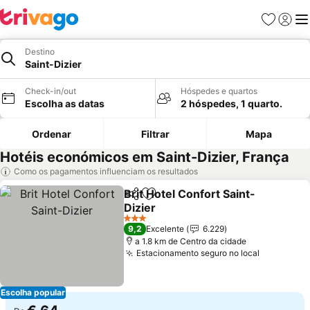
Favoritos
Iniciar
Me
Destino
Saint-Dizier
Check-in/out
Hóspedes e quartos
Escolha as datas
2 hóspedes, 1 quarto.
Ordenar
Filtrar
Mapa
Hotéis económicos em Saint-Dizier, França
Como os pagamentos influenciam os resultados
Brit Hotel Confort Saint-
Partilhar
Adicionar aos favoritos
Dizier
3 Estrelas
9,2
Excelente
6.229
a 1.8 km de Centro da cidade
Estacionamento seguro no local
Escolha popular