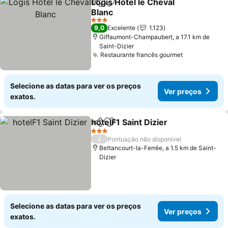
Logis Hôtel le Cheval
Partilhar
Adicionar aos favoritos
Blanc
3 Estrelas
9,0
Excelente
1.123
Giffaumont-Champaubert, a 17.1 km de
Saint-Dizier
Restaurante francês gourmet
Selecione as datas para ver os preços
Ver preços
exatos.
hotelF1 Saint Dizier
Partilhar
Adicionar aos favoritos
3 Estrelas
/
Pontuação não disponível
Bettancourt-la-Ferrée, a 1.5 km de Saint-
Dizier
Selecione as datas para ver os preços
Ver preços
exatos.