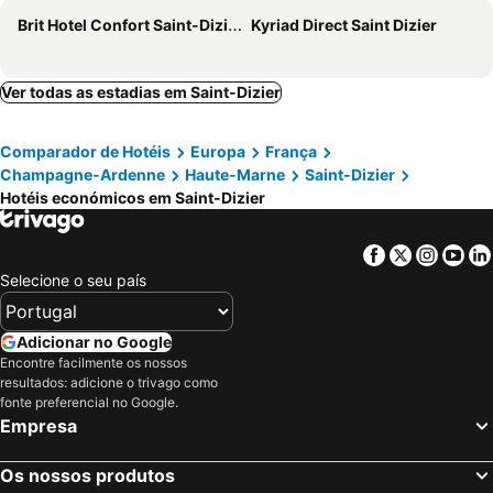
Brit Hotel Confort Saint-Dizier
Kyriad Direct Saint Dizier
Ver todas as estadias em Saint-Dizier
Comparador de Hotéis
Europa
França
Champagne-Ardenne
Haute-Marne
Saint-Dizier
Hotéis económicos em Saint-Dizier
Facebook
Twitter
Insta
Yo
Selecione o seu país
Adicionar no Google
Encontre facilmente os nossos
resultados: adicione o trivago como
fonte preferencial no Google.
Empresa
Os nossos produtos