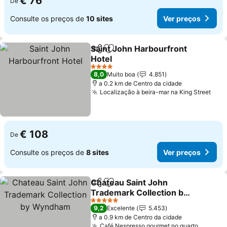
€ 76
De
Consulte os preços de
10 sites
Ver preços
Saint John Harbourfront
Partilhar
Adicionar aos favoritos
Hotel
4 Estrelas
8,0
Muito boa
4.851
a 0.2 km de Centro da cidade
Localização à beira-mar na King Street
€ 108
De
Consulte os preços de
8 sites
Ver preços
Chateau Saint John
Partilhar
Adicionar aos favoritos
Trademark Collection by
Wyndham
5 Estrelas
9,2
Excelente
5.453
a 0.9 km de Centro da cidade
Café Nespresso gourmet no quarto