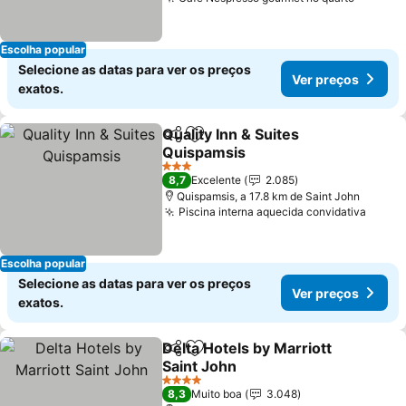
Escolha popular
Selecione as datas para ver os preços
Ver preços
exatos.
Quality Inn & Suites
Partilhar
Adicionar aos favoritos
Quispamsis
3 Estrelas
8,7
Excelente
2.085
Quispamsis, a 17.8 km de Saint John
Piscina interna aquecida convidativa
Escolha popular
Selecione as datas para ver os preços
Ver preços
exatos.
Delta Hotels by Marriott
Partilhar
Adicionar aos favoritos
Saint John
4 Estrelas
8,3
Muito boa
3.048