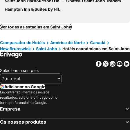
Saint John Harbourfront Hotel
Chateau Saint John Trademark Collection by Wyndham
Hampton Inn & Suites by Hilton Saint John
Ver todas as estadias em Saint John
Comparador de Hotéis
América do Norte
Canadá
New Brunswick
Saint John
Hotéis económicos em Saint John
Facebook
Twitter
Insta
Yo
Selecione o seu país
Adicionar no Google
Encontre facilmente os nossos
resultados: adicione o trivago como
fonte preferencial no Google.
Empresa
Os nossos produtos