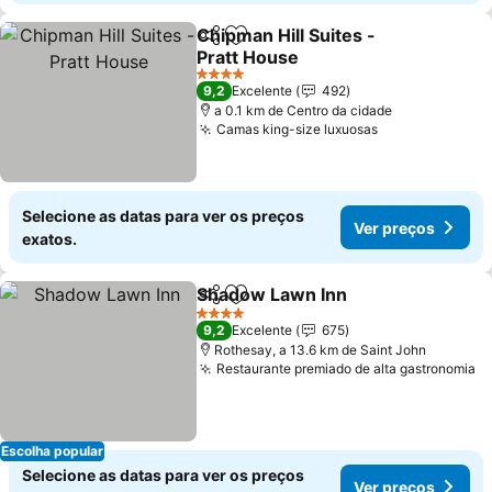
Chipman Hill Suites -
Partilhar
Adicionar aos favoritos
Pratt House
4 Estrelas
9,2
Excelente
492
a 0.1 km de Centro da cidade
Camas king-size luxuosas
Selecione as datas para ver os preços
Ver preços
exatos.
Shadow Lawn Inn
Partilhar
Adicionar aos favoritos
4 Estrelas
9,2
Excelente
675
Rothesay, a 13.6 km de Saint John
Restaurante premiado de alta gastronomia
Escolha popular
Selecione as datas para ver os preços
Ver preços