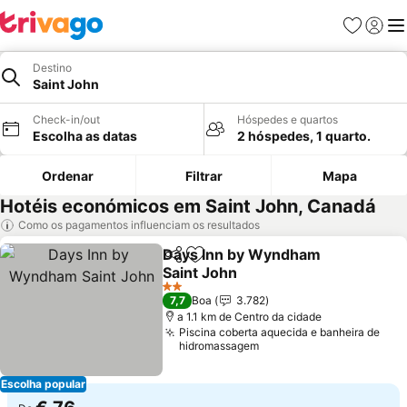
Favoritos
Iniciar
Me
Destino
Saint John
Check-in/out
Hóspedes e quartos
Escolha as datas
2 hóspedes, 1 quarto.
Ordenar
Filtrar
Mapa
Hotéis económicos em Saint John, Canadá
Como os pagamentos influenciam os resultados
Days Inn by Wyndham
Partilhar
Adicionar aos favoritos
Saint John
2 Estrelas
7,7
Boa
3.782
a 1.1 km de Centro da cidade
Piscina coberta aquecida e banheira de
hidromassagem
Escolha popular