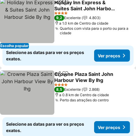
Holiday Inn Express &
Partilhar
Adicionar aos favoritos
Suites Saint John Harbour
Side By Ihg
4 Estrelas
9,2
Excelente
4.803
a 1.0 km de Centro da cidade
Quartos com vista para o porto ou para a
cidade
Escolha popular
Selecione as datas para ver os preços
Ver preços
exatos.
Crowne Plaza Saint John
Partilhar
Adicionar aos favoritos
Harbour View By Ihg
4 Estrelas
8,5
Excelente
2.868
a 0.8 km de Centro da cidade
Perto das atrações do centro
Selecione as datas para ver os preços
Ver preços
exatos.