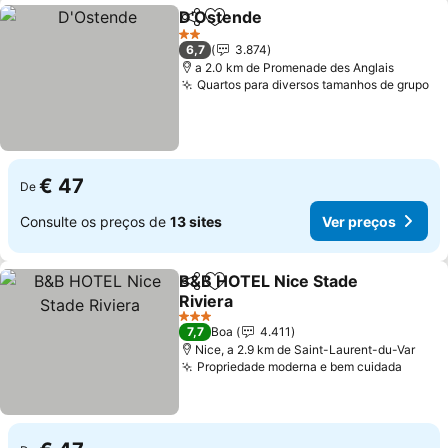
D'Ostende
Partilhar
Adicionar aos favoritos
2 Estrelas
6,7
3.874
a 2.0 km de Promenade des Anglais
Quartos para diversos tamanhos de grupo
€ 47
De
Consulte os preços de
13 sites
Ver preços
B&B HOTEL Nice Stade
Partilhar
Adicionar aos favoritos
Riviera
3 Estrelas
7,7
Boa
4.411
Nice, a 2.9 km de Saint-Laurent-du-Var
Propriedade moderna e bem cuidada