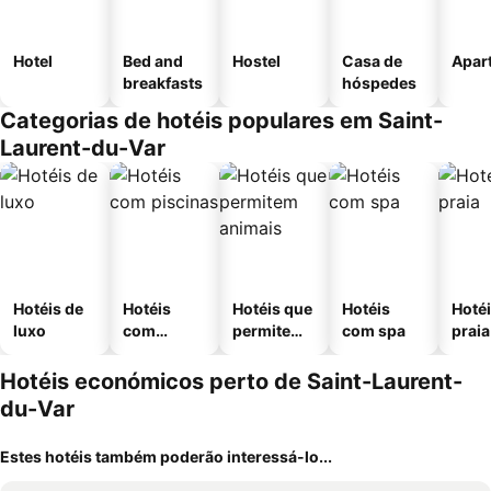
Hotel
Bed and
Hostel
Casa de
Apar
breakfasts
hóspedes
Categorias de hotéis populares em Saint-
Laurent-du-Var
Hotéis de
Hotéis
Hotéis que
Hotéis
Hotéi
luxo
com
permitem
com spa
praia
piscinas
animais
Hotéis económicos perto de Saint-Laurent-
du-Var
Estes hotéis também poderão interessá-lo...