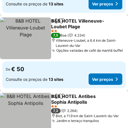
Consulte os preços de
13 sites
Ver preços
B&B HOTEL Villeneuve-
Partilhar
Adicionar aos favoritos
Loubet Plage
2 Estrelas
7,5
Boa
4.234
Villeneuve-Loubet, a 6.4 km de Saint-
Laurent-du-Var
Opções variadas de café da manhã buffet
€ 50
De
Consulte os preços de
13 sites
Ver preços
B&B HOTEL Antibes
Partilhar
Adicionar aos favoritos
Sophia Antipolis
2 Estrelas
7,2
2.264
Biot, a 11.9 km de Saint-Laurent-du-Var
Jardim e terraço tranquilos