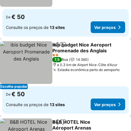
€ 50
De
Consulte os preços de
13 sites
Ver preços
ibis budget Nice Aeroport
Partilhar
Adicionar aos favoritos
Promenade des Anglais
2 Estrelas
7,5
Boa
14.560
a 0.3 km de Airport Nice-Côte d'Azur
Estadia econômica perto do aeroporto
Escolha popular
€ 50
De
Consulte os preços de
13 sites
Ver preços
B&B HOTEL Nice
Partilhar
Adicionar aos favoritos
Aéroport Arenas