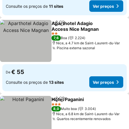
Consulte os preços de
11 sites
Ver preços
Aparthotel Adagio
Partilhar
Adicionar aos favoritos
Access Nice Magnan
2 Estrelas
7,6
Boa
2.224
Nice, a 4.7 km de Saint-Laurent-du-Var
Piscina externa sazonal
€ 55
De
Consulte os preços de
13 sites
Ver preços
Hotel Paganini
Partilhar
Adicionar aos favoritos
3 Estrelas
8,0
Muito boa
3.004
Nice, a 6.8 km de Saint-Laurent-du-Var
Quartos recentemente renovados