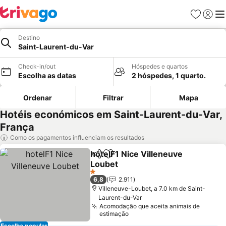
Favoritos
Iniciar
Me
Destino
Saint-Laurent-du-Var
Check-in/out
Hóspedes e quartos
Escolha as datas
2 hóspedes, 1 quarto.
Ordenar
Filtrar
Mapa
Hotéis económicos em Saint-Laurent-du-Var,
França
Como os pagamentos influenciam os resultados
hotelF1 Nice Villeneuve
Partilhar
Adicionar aos favoritos
Loubet
1 Estrelas
6,8
2.911
Villeneuve-Loubet, a 7.0 km de Saint-
Laurent-du-Var
Acomodação que aceita animais de
estimação
Escolha popular