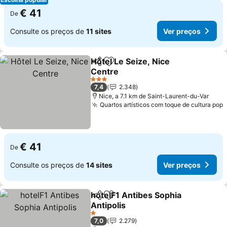
€ 41
De
Consulte os preços de
11 sites
Ver preços
Hôtel Le Seize, Nice
Partilhar
Adicionar aos favoritos
Centre
3 Estrelas
7,4
2.348
Nice, a 7.1 km de Saint-Laurent-du-Var
Quartos artísticos com toque de cultura pop
€ 41
De
Consulte os preços de
14 sites
Ver preços
hotelF1 Antibes Sophia
Partilhar
Adicionar aos favoritos
Antipolis
1 Estrelas
7,0
2.279