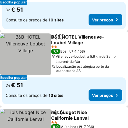
Escolha popular
€ 51
De
Consulte os preços de
10 sites
Ver preços
B&B HOTEL Villeneuve-
Partilhar
Adicionar aos favoritos
Loubet Village
2 Estrelas
7,7
Boa
4.458
Villeneuve-Loubet, a 5.6 km de Saint-
Laurent-du-Var
Localização estratégica perto da
autoestrada A8
Escolha popular
€ 51
De
Consulte os preços de
13 sites
Ver preços
ibis budget Nice
Partilhar
Adicionar aos favoritos
Californie Lenval
2 Estrelas
8,0
Muito boa
7.936