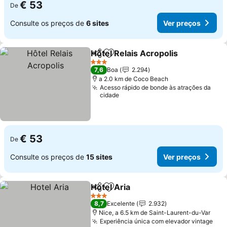
€ 53
De
Consulte os preços de
6 sites
Ver preços
Hôtel Relais Acropolis
Partilhar
Adicionar aos favoritos
3 Estrelas
7,6
Boa
2.294
a 2.0 km de Coco Beach
Acesso rápido de bonde às atrações da
cidade
€ 53
De
Consulte os preços de
15 sites
Ver preços
Hotel Aria
Partilhar
Adicionar aos favoritos
3 Estrelas
8,7
Excelente
2.932
Nice, a 6.5 km de Saint-Laurent-du-Var
Experiência única com elevador vintage