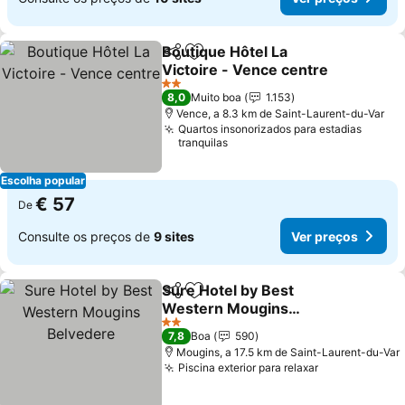
Boutique Hôtel La
Partilhar
Adicionar aos favoritos
Victoire - Vence centre
2 Estrelas
8,0
Muito boa
1.153
Vence, a 8.3 km de Saint-Laurent-du-Var
Quartos insonorizados para estadias
tranquilas
Escolha popular
€ 57
De
Consulte os preços de
9 sites
Ver preços
Sure Hotel by Best
Partilhar
Adicionar aos favoritos
Western Mougins
Belvedere
2 Estrelas
7,8
Boa
590
Mougins, a 17.5 km de Saint-Laurent-du-Var
Piscina exterior para relaxar