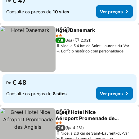
€ 47
De
Consulte os preços de
10 sites
Ver preços
Hotel Danemark
Partilhar
Adicionar aos favoritos
2 Estrelas
7,8
Boa
2.021
Nice, a 5.4 km de Saint-Laurent-du-Var
Edifício histórico com personalidade
€ 48
De
Consulte os preços de
8 sites
Ver preços
Greet Hotel Nice
Partilhar
Adicionar aos favoritos
Aéroport Promenade des
Anglais
2 Estrelas
7,4
4.281
Nice, a 2.6 km de Saint-Laurent-du-Var
Renovado com charme antigo