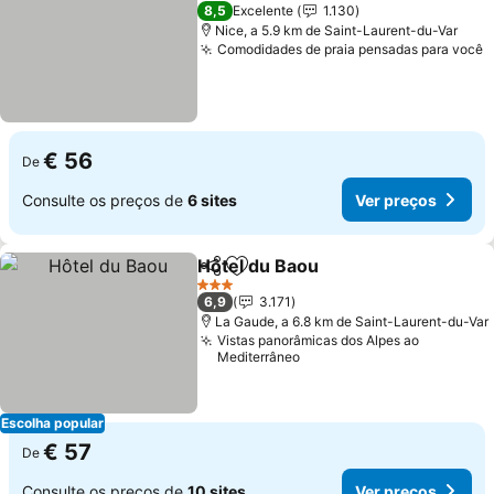
1 Estrelas
8,5
Excelente
1.130
Nice, a 5.9 km de Saint-Laurent-du-Var
Comodidades de praia pensadas para você
€ 56
De
Consulte os preços de
6 sites
Ver preços
Hôtel du Baou
Partilhar
Adicionar aos favoritos
3 Estrelas
6,9
3.171
La Gaude, a 6.8 km de Saint-Laurent-du-Var
Vistas panorâmicas dos Alpes ao
Mediterrâneo
Escolha popular
€ 57
De
Consulte os preços de
10 sites
Ver preços