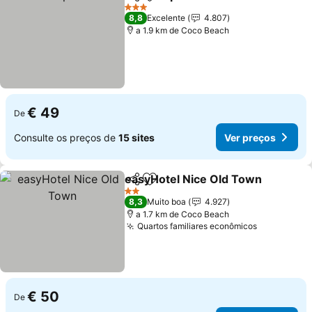
Partilhar
Adicionar aos favoritos
3 Estrelas
8,8
Excelente
4.807
a 1.9 km de Coco Beach
€ 49
De
Consulte os preços de
15 sites
Ver preços
easyHotel Nice Old Town
Partilhar
Adicionar aos favoritos
2 Estrelas
8,3
Muito boa
4.927
a 1.7 km de Coco Beach
Quartos familiares econômicos
€ 50
De