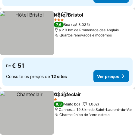
Hôtel Bristol
Partilhar
Adicionar aos favoritos
3 Estrelas
7,6
Boa
3.035
a 2.0 km de Promenade des Anglais
Quartos renovados e modernos
€ 51
De
Consulte os preços de
12 sites
Ver preços
Chanteclair
Partilhar
Adicionar aos favoritos
1 Estrelas
8,3
Muito boa
1.062
Cannes, a 19.8 km de Saint-Laurent-du-Var
Charme único de 'zero estrela'