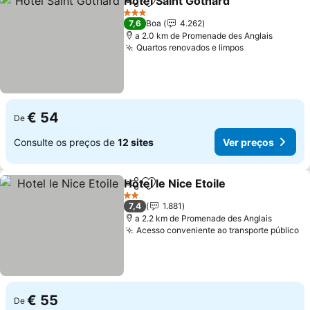
Hotel Saint Gothard
Partilhar
Adicionar aos favoritos
3 Estrelas
7,6
Boa
4.262
a 2.0 km de Promenade des Anglais
Quartos renovados e limpos
€ 54
De
Consulte os preços de
12 sites
Ver preços
Hotel le Nice Etoile
Partilhar
Adicionar aos favoritos
2 Estrelas
7,4
1.881
a 2.2 km de Promenade des Anglais
Acesso conveniente ao transporte público
€ 55
De