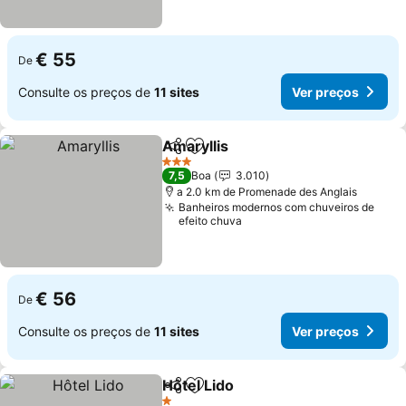
€ 55
De
Consulte os preços de
11 sites
Ver preços
Amaryllis
Partilhar
Adicionar aos favoritos
3 Estrelas
7,5
Boa
3.010
a 2.0 km de Promenade des Anglais
Banheiros modernos com chuveiros de
efeito chuva
€ 56
De
Consulte os preços de
11 sites
Ver preços
Hôtel Lido
Partilhar
Adicionar aos favoritos